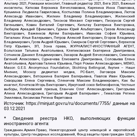
Альтаир 2021, Ромашки монолит, Главный редактор 2021, Вега 2021, Важные
иноагенты, Каткова Вероника Вячеславовна, Карезина Инна Павловна,
Кузьмина Людмила Гавриловна, Костылева Полина Владимировна, Лютов
Александр Иванович, Жилкин Владимир Владимирович, Жилинский
Владимир Александрович, Тихонов Михаил Сергеевич, Пискунов Сергей
Евгеньевич, Ковин Виталий Сергеевич, Кильтау Екатерина Викторовна,
Любарев Аркадий Ефимович, Гурман Юрий Альбертович, Грезев Александр
Викторович, Важенков Артем Валерьевич, Иванова София Юрьевна,
Пигалкин Илья Валерьевич, Петров Алексей Викторович, Егоров Владимир
Владимирович, Гусев Андрей Юрьевич, Смирнов Сергей Сергеевич, Верзилов
Петр Юрьевич, ЗП, Зона права, ЖУРНАЛИСТ-ИНОСТРАННЫЙ АГЕНТ,
Вольтская Татьяна Анатольевна, Клепиковская Екатерина Дмитриевна,
Сотников Даниил Владимирович, Захаров Андрей Вячеславович, Симонов
Евгений Алексеевич, Сурначева Елизавета Дмитриевна, Соловьева Елена
Анатольевна, Арапова Галина Юрьевна, Перл Роман Александрович, МЕМО,
Mason G.E.S. Anonymous Foundation, Stichting Bellingcat, Якутия – Наше
Мнение, Москоу диджитал медиа, РС-Балт, Заговора Максим
Александрович, Ветошкина Валерия Валерьевна, Павлов Иван Юрьевич,
Скворцова Елена Сергеевна, Оленичев Максим Владимирович, Как бы
инагент, Кочетков Игорь Викторович, Иркутский союз библиофилов, Честные
выборы, Нобелевский призыв, Еланчик Олег Александрович, Григорьева
Алина Александровна, Григорьев Андрей Валерьевич , Гималова Регина
Эмилевна, Хисамова Регина Фаритовна
Источник:
https://minjust.gov.ru/ru/documents/7755/
данные на
03.12.2021
* Сведения реестра НКО, выполняющих функции
иностранного агента:
Гражданин.Армия.Право, Нижегородский центр немецкой и европейской
культуры, Центр гендерных исследований, Фонд защиты прав граждан Штаб,