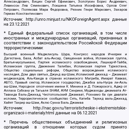
Александрович, Вицин Сергей Ефимович, Золотухин Борис Андреевич,
Левинсон Лев Семенович, Локшина Татьяна Иосифовна, Орлов Олег
Петрович, Полякова Мара Федоровна, Резник Генри Маркович, Захаров
Герман Константинович
Источник:
http://unro.minjust.ru/NKOForeignAgent.aspx
данные
на
23.12.2021
* Единый федеральный список организаций, в том числе
иностранных и международных организаций, признанных в
соответствии с законодательством Российской Федерации
террористическими:
Высший военный Маджлисуль Шура, Конгресс народов Ичкерии и
Дагестана, База, Асбат аль-Ансар, Священная война, Исламская группа,
Братья-мусульмане, Партия исламского освобождения, Лашкар-И-Тайба,
Исламская группа, Движение Талибан, Исламская партия Туркестана,
Общество социальных реформ, Общество возрождения исламского
наследия, Дом двух святых, Джунд аш-Шам, Исламский джихад – Джамаат
моджахедов, Аль-Каида в странах исламского Магриба, Имарат Кавказ,
АБТО, Правый сектор, Исламское государство, Джабха аль-Нусра ли-Ахль
аш-Шам, Народное ополчение имени К. Минина и Д. Пожарского, Аджр от
Аллаха Субхану уа Тагьаля SHAM, АУМ Синрике, Муджахеды джамаата Ат-
Тавхида Валь-Джихад, Чистопольский Джамаат, Рохнамо ба суи давлати
исломи, Террористическое сообщество Сеть, Катиба Таухид валь-Джихад,
Хайят Тахрир аш-Шам, Ахлю Сунна Валь Джамаа
Источник:
http://nac.gov.ru/terroristicheskie-i-ekstremistskie-
organizacii-i-materialy.html
данные на
06.12.2021
* Перечень общественных объединений и религиозных
организаций в отношении которых судом принято