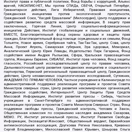
Институт права и публичной политики, Фонд борьбы с коррупцией, Альянс
врачей, НАСИЛИЮ.НЕТ, Мы против СПИДа, СВЕЧА, Открытый Петербург,
Гуманитарное действие, Лига Избирателей, Правовая инициатива,
Гражданская инициатива против экологической преступности,
Гражданский Союз, "Хасдей Ерушалаим" (Милосердие), Центр поддержки и
содействия развитию средств массовой информации, В защиту прав
заключенных, Горячая Линия, Центр социально-информационных
инициатив Действие, Институт глобализации и социальных движений,
ВМЕСТЕ, Благотворительный фонд охраны здоровья и защиты прав
граждан, Благотворительный фонд помощи осужденным и их семьям, Фонд
Тольятти, Новое время, Серебряная тайга, Так-Так-Так, центр Сова, центр
Анна, Проект Апрель, Самарская губерния, Эра здоровья, Мемориал,
Аналитический Центр Юрия Левады, Издательство Парк Гагарина, Фонд
содействия имени Андрея Рылькова, Сфера, Уральская правозащитная
группа, Женщины Евразии, СИБАЛЬТ, Институт прав человека, Фонд защиты
гласности, Российский исследовательский центр по правам человека,
Дальневосточный центр развития гражданских инициатив и социального
партнерства, Пермский региональный правозащитный центр, Гражданское
действие, Центр независимых социологических исследований, Сутяжник,
АКАДЕМИЯ ПО ПРАВАМ ЧЕЛОВЕКА, Частное учреждение в Калининграде по
административной поддержке реализации программ и проектов Совета
Министров северных стран, Центр развития некоммерческих организаций,
Гражданское содействие, Интернешнл-Р, Центр Защиты Прав Средств
Массовой Информации, Институт развития прессы - Сибирь, Частное
учреждение в Санкт-Петербурге по административной поддержке
реализации программ и проектов Совета Министров Северных Стран, Фонд
поддержки свободы прессы, Гражданский контроль, Человек и Закон,
Общественная комиссия по сохранению наследия академика Сахарова,
МЕМО. РУ, Институт региональной прессы, Институт Развития Свободы
Информации, Экозащита!-Женсовет, Общественный вердикт, Евразийская
антимонопольная ассоциация, Дзугкоева Регина Николаевна, Кривенко
Сергей Владимирович, Милославский Павел Юрьевич, Шнырова Ольга