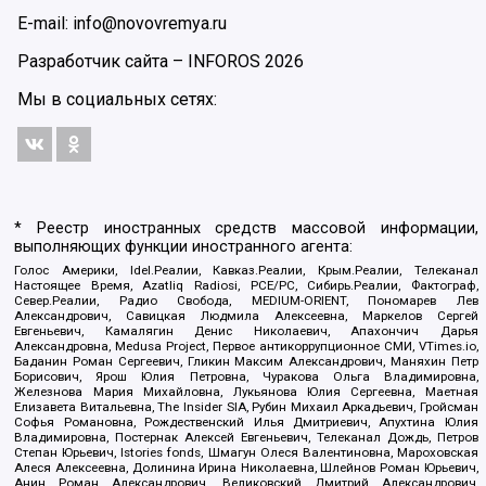
E-mail: info@novovremya.ru
Разработчик сайта –
INFOROS
2026
Мы в социальных сетях:
* Реестр иностранных средств массовой информации,
выполняющих функции иностранного агента:
Голос Америки, Idel.Реалии, Кавказ.Реалии, Крым.Реалии, Телеканал
Настоящее Время, Azatliq Radiosi, PCE/PC, Сибирь.Реалии, Фактограф,
Север.Реалии, Радио Свобода, MEDIUM-ORIENT, Пономарев Лев
Александрович, Савицкая Людмила Алексеевна, Маркелов Сергей
Евгеньевич, Камалягин Денис Николаевич, Апахончич Дарья
Александровна, Medusa Project, Первое антикоррупционное СМИ, VTimes.io,
Баданин Роман Сергеевич, Гликин Максим Александрович, Маняхин Петр
Борисович, Ярош Юлия Петровна, Чуракова Ольга Владимировна,
Железнова Мария Михайловна, Лукьянова Юлия Сергеевна, Маетная
Елизавета Витальевна, The Insider SIA, Рубин Михаил Аркадьевич, Гройсман
Софья Романовна, Рождественский Илья Дмитриевич, Апухтина Юлия
Владимировна, Постернак Алексей Евгеньевич, Телеканал Дождь, Петров
Степан Юрьевич, Istories fonds, Шмагун Олеся Валентиновна, Мароховская
Алеся Алексеевна, Долинина Ирина Николаевна, Шлейнов Роман Юрьевич,
Анин Роман Александрович, Великовский Дмитрий Александрович,