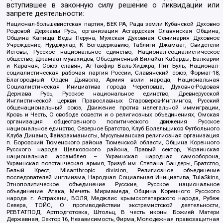
вступившее в законную силу решение о ликвидации или
запрете деятельности:
Национал-большевистская партия, ВЕК РА, Рада земли Кубанской Духовно
Родовой Державы Русь, организация Асгардская Славянская Община,
Община Капища Веды Перуна, Мужская Духовная Семинария Духовное
Учреждение, Нурджулар, К Богодержавию, Таблиги Джамаат, Свидетели
Иеговы, Русское национальное единство, Национал-социалистическое
общество, Джамаат мувахидов, Объединенный Вилайат Кабарды, Балкарии
и Карачая, Союз славян, Ат-Такфир Валь-Хиджра, Пит Буль, Национал-
социалистическая рабочая партия России, Славянский союз, Формат-18,
Благородный Орден Дьявола, Армия воли народа, Национальная
Социалистическая Инициатива города Череповца, Духовно-Родовая
Держава Русь, Русское национальное единство, Древнерусской
Инглистической церкви Православных Староверов-Инглингов, Русский
общенациональный союз, Движение против нелегальной иммиграции,
Кровь и Честь, О свободе совести и о религиозных объединениях, Омская
организация общественного политического движения Русское
национальное единство, Северное Братство, Клуб Болельщиков Футбольного
Клуба Динамо, Файзрахманисты, Мусульманская религиозная организация
п. Боровский Тюменского района Тюменской области, Община Коренного
Русского народа Щелковского района, Правый сектор, Украинская
национальная ассамблея – Украинская народная самооборона,
Украинская повстанческая армия, Тризуб им. Степана Бандеры, Братство,
Белый Крест, Misanthropic division, Религиозное объединение
последователей инглиизма, Народная Социальная Инициатива, TulaSkins,
Этнополитическое объединение Русские, Русское национальное
объединение Атака, Мечеть Мирмамеда, Община Коренного Русского
народа г. Астрахани, ВОЛЯ, Меджлис крымскотатарского народа, Рубеж
Севера, ТОЙС, О противодействии экстремистской деятельности,
РЕВТАТПОД, Артподготовка, Штольц, В честь иконы Божией Матери
Державная, Сектор 16, Независимость, Фирма, Молодежная правозащитная