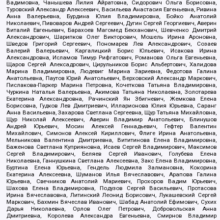
Вадимовна, Чанышева Лилия Айратовна, Сидорович Ольга Борисовна,
Туровский Александр Алексеевич, Васильева Анастасия Евгеньевна, Ривина
Анна Валерьевна, Бурдина Юлия Владимировна, Бойко Анатолий
Николаевич, Пивоваров Андрей Сергеевич, Дугин Сергей Георгиевич, Аверин
Виталий Евгеньевич, Барахоев Магомед Бекханович, Шевченко Дмитрий
Александрович, Шарипков Олег Викторович, Мошель Ирина Ароновна,
Шведов Григорий Сергеевич, Пономарев Лев Александрович, Созаев
Валерий Валерьевич, Каргалицкий Борис Юльевич, Исакова Ирина
Александровна, Исламов Тимур Рифгатович, Романова Ольга Евгеньевна,
Щаров Сергей Алексадрович, Цирульников Борис Альбертович, Халидова
Марина Владимировна, Людевиг Марина Зариевна, Федотова Галина
Анатольевна, Паутов Юрий Анатольевич, Верховский Александр Маркович,
Пислакова-Паркер Марина Петровна, Кочеткова Татьяна Владимировна,
Чуркина Наталья Валерьевна, Акимова Татьяна Николаевна, Золотарева
Екатерина Александровна, Рачинский Ян Збигневич, Жемкова Елена
Борисовна, Гудков Лев Дмитриевич, Илларионова Юлия Юрьевна, Саранг
Анна Васильевна, Захарова Светлана Сергеевна, Щур Татьяна Михайловна,
Щур Николай Алексеевич, Аверин Владимир Анатольевич, Блинушов
Андрей Юрьевич, Мосин Алексей Геннадьевич, Гефтер Валентин
Михайлович, Симонов Алексей Кириллович, Флиге Ирина Анатольевна,
Мельникова Валентина Дмитриевна, Вититинова Елена Владимировна,
Баженова Светлана Куприяновна, Исаев Сергей Владимирович, Максимов
Сергей Владимирович, Беляев Сергей Иванович, Голубева Елена
Николаевна, Ганнушкина Светлана Алексеевна, Закс Елена Владимировна,
Буртина Елена Юрьевна, Гендель Людмила Залмановна, Кокорина
Екатерина Алексеевна, Шуманов Илья Вячеславович, Арапова Галина
Юрьевна, Свечников Анатолий Мариевич, Прохоров Вадим Юрьевич,
Шахова Елена Владимировна, Подузов Сергей Васильевич, Протасова
Ирина Вячеславовна, Литинский Леонид Борисович, Лукашевский Сергей
Маркович, Бахмин Вячеслав Иванович, Шабад Анатолий Ефимович, Сухих
Дарья Николаевна, Орлов Олег Петрович, Добровольская Анна
Дмитриевна, Королева Александра Евгеньевна, Смирнов Владимир