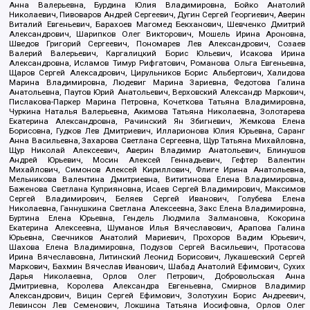
Анна Валерьевна, Бурдина Юлия Владимировна, Бойко Анатолий
Николаевич, Пивоваров Андрей Сергеевич, Дугин Сергей Георгиевич, Аверин
Виталий Евгеньевич, Барахоев Магомед Бекханович, Шевченко Дмитрий
Александрович, Шарипков Олег Викторович, Мошель Ирина Ароновна,
Шведов Григорий Сергеевич, Пономарев Лев Александрович, Созаев
Валерий Валерьевич, Каргалицкий Борис Юльевич, Исакова Ирина
Александровна, Исламов Тимур Рифгатович, Романова Ольга Евгеньевна,
Щаров Сергей Алексадрович, Цирульников Борис Альбертович, Халидова
Марина Владимировна, Людевиг Марина Зариевна, Федотова Галина
Анатольевна, Паутов Юрий Анатольевич, Верховский Александр Маркович,
Пислакова-Паркер Марина Петровна, Кочеткова Татьяна Владимировна,
Чуркина Наталья Валерьевна, Акимова Татьяна Николаевна, Золотарева
Екатерина Александровна, Рачинский Ян Збигневич, Жемкова Елена
Борисовна, Гудков Лев Дмитриевич, Илларионова Юлия Юрьевна, Саранг
Анна Васильевна, Захарова Светлана Сергеевна, Щур Татьяна Михайловна,
Щур Николай Алексеевич, Аверин Владимир Анатольевич, Блинушов
Андрей Юрьевич, Мосин Алексей Геннадьевич, Гефтер Валентин
Михайлович, Симонов Алексей Кириллович, Флиге Ирина Анатольевна,
Мельникова Валентина Дмитриевна, Вититинова Елена Владимировна,
Баженова Светлана Куприяновна, Исаев Сергей Владимирович, Максимов
Сергей Владимирович, Беляев Сергей Иванович, Голубева Елена
Николаевна, Ганнушкина Светлана Алексеевна, Закс Елена Владимировна,
Буртина Елена Юрьевна, Гендель Людмила Залмановна, Кокорина
Екатерина Алексеевна, Шуманов Илья Вячеславович, Арапова Галина
Юрьевна, Свечников Анатолий Мариевич, Прохоров Вадим Юрьевич,
Шахова Елена Владимировна, Подузов Сергей Васильевич, Протасова
Ирина Вячеславовна, Литинский Леонид Борисович, Лукашевский Сергей
Маркович, Бахмин Вячеслав Иванович, Шабад Анатолий Ефимович, Сухих
Дарья Николаевна, Орлов Олег Петрович, Добровольская Анна
Дмитриевна, Королева Александра Евгеньевна, Смирнов Владимир
Александрович, Вицин Сергей Ефимович, Золотухин Борис Андреевич,
Левинсон Лев Семенович, Локшина Татьяна Иосифовна, Орлов Олег