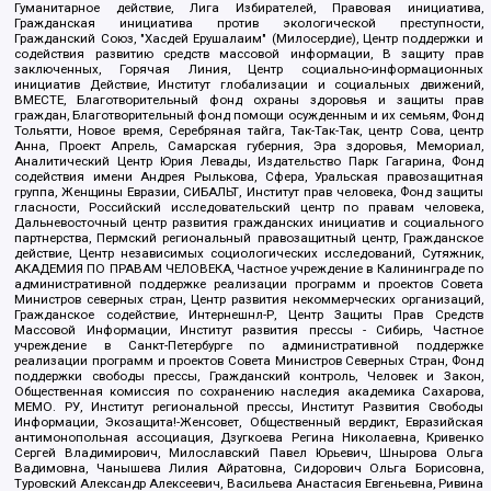
Гуманитарное действие, Лига Избирателей, Правовая инициатива,
Гражданская инициатива против экологической преступности,
Гражданский Союз, "Хасдей Ерушалаим" (Милосердие), Центр поддержки и
содействия развитию средств массовой информации, В защиту прав
заключенных, Горячая Линия, Центр социально-информационных
инициатив Действие, Институт глобализации и социальных движений,
ВМЕСТЕ, Благотворительный фонд охраны здоровья и защиты прав
граждан, Благотворительный фонд помощи осужденным и их семьям, Фонд
Тольятти, Новое время, Серебряная тайга, Так-Так-Так, центр Сова, центр
Анна, Проект Апрель, Самарская губерния, Эра здоровья, Мемориал,
Аналитический Центр Юрия Левады, Издательство Парк Гагарина, Фонд
содействия имени Андрея Рылькова, Сфера, Уральская правозащитная
группа, Женщины Евразии, СИБАЛЬТ, Институт прав человека, Фонд защиты
гласности, Российский исследовательский центр по правам человека,
Дальневосточный центр развития гражданских инициатив и социального
партнерства, Пермский региональный правозащитный центр, Гражданское
действие, Центр независимых социологических исследований, Сутяжник,
АКАДЕМИЯ ПО ПРАВАМ ЧЕЛОВЕКА, Частное учреждение в Калининграде по
административной поддержке реализации программ и проектов Совета
Министров северных стран, Центр развития некоммерческих организаций,
Гражданское содействие, Интернешнл-Р, Центр Защиты Прав Средств
Массовой Информации, Институт развития прессы - Сибирь, Частное
учреждение в Санкт-Петербурге по административной поддержке
реализации программ и проектов Совета Министров Северных Стран, Фонд
поддержки свободы прессы, Гражданский контроль, Человек и Закон,
Общественная комиссия по сохранению наследия академика Сахарова,
МЕМО. РУ, Институт региональной прессы, Институт Развития Свободы
Информации, Экозащита!-Женсовет, Общественный вердикт, Евразийская
антимонопольная ассоциация, Дзугкоева Регина Николаевна, Кривенко
Сергей Владимирович, Милославский Павел Юрьевич, Шнырова Ольга
Вадимовна, Чанышева Лилия Айратовна, Сидорович Ольга Борисовна,
Туровский Александр Алексеевич, Васильева Анастасия Евгеньевна, Ривина