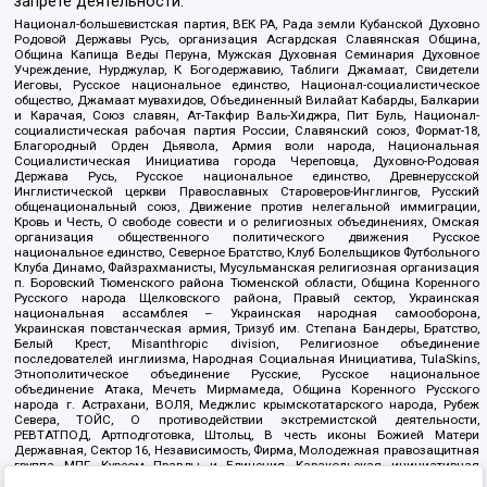
запрете деятельности:
Национал-большевистская партия, ВЕК РА, Рада земли Кубанской Духовно
Родовой Державы Русь, организация Асгардская Славянская Община,
Община Капища Веды Перуна, Мужская Духовная Семинария Духовное
Учреждение, Нурджулар, К Богодержавию, Таблиги Джамаат, Свидетели
Иеговы, Русское национальное единство, Национал-социалистическое
общество, Джамаат мувахидов, Объединенный Вилайат Кабарды, Балкарии
и Карачая, Союз славян, Ат-Такфир Валь-Хиджра, Пит Буль, Национал-
социалистическая рабочая партия России, Славянский союз, Формат-18,
Благородный Орден Дьявола, Армия воли народа, Национальная
Социалистическая Инициатива города Череповца, Духовно-Родовая
Держава Русь, Русское национальное единство, Древнерусской
Инглистической церкви Православных Староверов-Инглингов, Русский
общенациональный союз, Движение против нелегальной иммиграции,
Кровь и Честь, О свободе совести и о религиозных объединениях, Омская
организация общественного политического движения Русское
национальное единство, Северное Братство, Клуб Болельщиков Футбольного
Клуба Динамо, Файзрахманисты, Мусульманская религиозная организация
п. Боровский Тюменского района Тюменской области, Община Коренного
Русского народа Щелковского района, Правый сектор, Украинская
национальная ассамблея – Украинская народная самооборона,
Украинская повстанческая армия, Тризуб им. Степана Бандеры, Братство,
Белый Крест, Misanthropic division, Религиозное объединение
последователей инглиизма, Народная Социальная Инициатива, TulaSkins,
Этнополитическое объединение Русские, Русское национальное
объединение Атака, Мечеть Мирмамеда, Община Коренного Русского
народа г. Астрахани, ВОЛЯ, Меджлис крымскотатарского народа, Рубеж
Севера, ТОЙС, О противодействии экстремистской деятельности,
РЕВТАТПОД, Артподготовка, Штольц, В честь иконы Божией Матери
Державная, Сектор 16, Независимость, Фирма, Молодежная правозащитная
группа МПГ, Курсом Правды и Единения, Каракольская инициативная
группа, Автоград Крю, Союз Славянских Сил Руси, Алля-Аят,