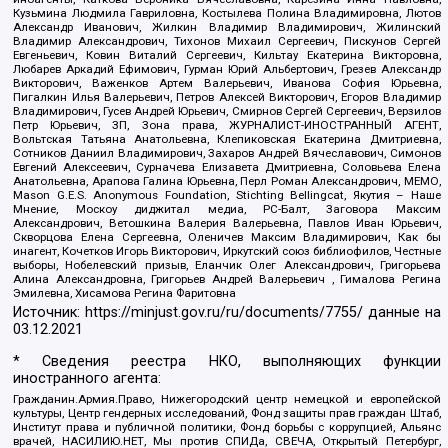
Кузьмина Людмила Гавриловна, Костылева Полина Владимировна, Лютов
Александр Иванович, Жилкин Владимир Владимирович, Жилинский
Владимир Александрович, Тихонов Михаил Сергеевич, Пискунов Сергей
Евгеньевич, Ковин Виталий Сергеевич, Кильтау Екатерина Викторовна,
Любарев Аркадий Ефимович, Гурман Юрий Альбертович, Грезев Александр
Викторович, Важенков Артем Валерьевич, Иванова София Юрьевна,
Пигалкин Илья Валерьевич, Петров Алексей Викторович, Егоров Владимир
Владимирович, Гусев Андрей Юрьевич, Смирнов Сергей Сергеевич, Верзилов
Петр Юрьевич, ЗП, Зона права, ЖУРНАЛИСТ-ИНОСТРАННЫЙ АГЕНТ,
Вольтская Татьяна Анатольевна, Клепиковская Екатерина Дмитриевна,
Сотников Даниил Владимирович, Захаров Андрей Вячеславович, Симонов
Евгений Алексеевич, Сурначева Елизавета Дмитриевна, Соловьева Елена
Анатольевна, Арапова Галина Юрьевна, Перл Роман Александрович, МЕМО,
Mason G.E.S. Anonymous Foundation, Stichting Bellingcat, Якутия – Наше
Мнение, Москоу диджитал медиа, РС-Балт, Заговора Максим
Александрович, Ветошкина Валерия Валерьевна, Павлов Иван Юрьевич,
Скворцова Елена Сергеевна, Оленичев Максим Владимирович, Как бы
инагент, Кочетков Игорь Викторович, Иркутский союз библиофилов, Честные
выборы, Нобелевский призыв, Еланчик Олег Александрович, Григорьева
Алина Александровна, Григорьев Андрей Валерьевич , Гималова Регина
Эмилевна, Хисамова Регина Фаритовна
Источник:
https://minjust.gov.ru/ru/documents/7755/
данные на
03.12.2021
* Сведения реестра НКО, выполняющих функции
иностранного агента:
Гражданин.Армия.Право, Нижегородский центр немецкой и европейской
культуры, Центр гендерных исследований, Фонд защиты прав граждан Штаб,
Институт права и публичной политики, Фонд борьбы с коррупцией, Альянс
врачей, НАСИЛИЮ.НЕТ, Мы против СПИДа, СВЕЧА, Открытый Петербург,