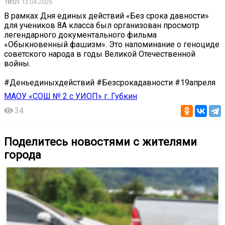
18:01
13.04.2026
В рамках Дня единых действий «Без срока давности»
для учеников 8А класса был организован просмотр
легендарного документального фильма
«Обыкновенный фашизм». Это напоминание о геноциде
советского народа в годы Великой Отечественной
войны.
#Деньединыхдействий #Безсрокадавности #19апреля
МАОУ «СОШ № 2 с УИОП» г. Губкин
34
Поделитесь новостями с жителями
города