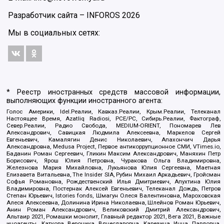
Разработчик сайта –
INFOROS
2026
Мы в социальных сетях:
* Реестр иностранных средств массовой информации,
выполняющих функции иностранного агента:
Голос Америки, Idel.Реалии, Кавказ.Реалии, Крым.Реалии, Телеканал
Настоящее Время, Azatliq Radiosi, PCE/PC, Сибирь.Реалии, Фактограф,
Север.Реалии, Радио Свобода, MEDIUM-ORIENT, Пономарев Лев
Александрович, Савицкая Людмила Алексеевна, Маркелов Сергей
Евгеньевич, Камалягин Денис Николаевич, Апахончич Дарья
Александровна, Medusa Project, Первое антикоррупционное СМИ, VTimes.io,
Баданин Роман Сергеевич, Гликин Максим Александрович, Маняхин Петр
Борисович, Ярош Юлия Петровна, Чуракова Ольга Владимировна,
Железнова Мария Михайловна, Лукьянова Юлия Сергеевна, Маетная
Елизавета Витальевна, The Insider SIA, Рубин Михаил Аркадьевич, Гройсман
Софья Романовна, Рождественский Илья Дмитриевич, Апухтина Юлия
Владимировна, Постернак Алексей Евгеньевич, Телеканал Дождь, Петров
Степан Юрьевич, Istories fonds, Шмагун Олеся Валентиновна, Мароховская
Алеся Алексеевна, Долинина Ирина Николаевна, Шлейнов Роман Юрьевич,
Анин Роман Александрович, Великовский Дмитрий Александрович,
Альтаир 2021, Ромашки монолит, Главный редактор 2021, Вега 2021, Важные
иноагенты, Каткова Вероника Вячеславовна, Карезина Инна Павловна,