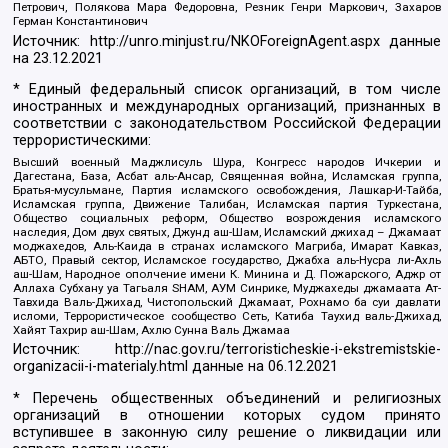
Петрович, Полякова Мара Федоровна, Резник Генри Маркович, Захаров
Герман Константинович
Источник:
http://unro.minjust.ru/NKOForeignAgent.aspx
данные
на
23.12.2021
* Единый федеральный список организаций, в том числе
иностранных и международных организаций, признанных в
соответствии с законодательством Российской Федерации
террористическими:
Высший военный Маджлисуль Шура, Конгресс народов Ичкерии и
Дагестана, База, Асбат аль-Ансар, Священная война, Исламская группа,
Братья-мусульмане, Партия исламского освобождения, Лашкар-И-Тайба,
Исламская группа, Движение Талибан, Исламская партия Туркестана,
Общество социальных реформ, Общество возрождения исламского
наследия, Дом двух святых, Джунд аш-Шам, Исламский джихад – Джамаат
моджахедов, Аль-Каида в странах исламского Магриба, Имарат Кавказ,
АБТО, Правый сектор, Исламское государство, Джабха аль-Нусра ли-Ахль
аш-Шам, Народное ополчение имени К. Минина и Д. Пожарского, Аджр от
Аллаха Субхану уа Тагьаля SHAM, АУМ Синрике, Муджахеды джамаата Ат-
Тавхида Валь-Джихад, Чистопольский Джамаат, Рохнамо ба суи давлати
исломи, Террористическое сообщество Сеть, Катиба Таухид валь-Джихад,
Хайят Тахрир аш-Шам, Ахлю Сунна Валь Джамаа
Источник:
http://nac.gov.ru/terroristicheskie-i-ekstremistskie-
organizacii-i-materialy.html
данные на
06.12.2021
* Перечень общественных объединений и религиозных
организаций в отношении которых судом принято
вступившее в законную силу решение о ликвидации или