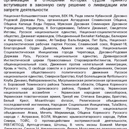
организаций в отношении которых судом принято
вступившее в законную силу решение о ликвидации или
запрете деятельности:
Национал-большевистская партия, ВЕК РА, Рада земли Кубанской Духовно
Родовой Державы Русь, организация Асгардская Славянская Община,
Община Капища Веды Перуна, Мужская Духовная Семинария Духовное
Учреждение, Нурджулар, К Богодержавию, Таблиги Джамаат, Свидетели
Иеговы, Русское национальное единство, Национал-социалистическое
общество, Джамаат мувахидов, Объединенный Вилайат Кабарды, Балкарии
и Карачая, Союз славян, Ат-Такфир Валь-Хиджра, Пит Буль, Национал-
социалистическая рабочая партия России, Славянский союз, Формат-18,
Благородный Орден Дьявола, Армия воли народа, Национальная
Социалистическая Инициатива города Череповца, Духовно-Родовая
Держава Русь, Русское национальное единство, Древнерусской
Инглистической церкви Православных Староверов-Инглингов, Русский
общенациональный союз, Движение против нелегальной иммиграции,
Кровь и Честь, О свободе совести и о религиозных объединениях, Омская
организация общественного политического движения Русское
национальное единство, Северное Братство, Клуб Болельщиков Футбольного
Клуба Динамо, Файзрахманисты, Мусульманская религиозная организация
п. Боровский Тюменского района Тюменской области, Община Коренного
Русского народа Щелковского района, Правый сектор, Украинская
национальная ассамблея – Украинская народная самооборона,
Украинская повстанческая армия, Тризуб им. Степана Бандеры, Братство,
Белый Крест, Misanthropic division, Религиозное объединение
последователей инглиизма, Народная Социальная Инициатива, TulaSkins,
Этнополитическое объединение Русские, Русское национальное
объединение Атака, Мечеть Мирмамеда, Община Коренного Русского
народа г. Астрахани, ВОЛЯ, Меджлис крымскотатарского народа, Рубеж
Севера, ТОЙС, О противодействии экстремистской деятельности,
РЕВТАТПОД, Артподготовка, Штольц, В честь иконы Божией Матери
Державная, Сектор 16, Независимость, Фирма, Молодежная правозащитная