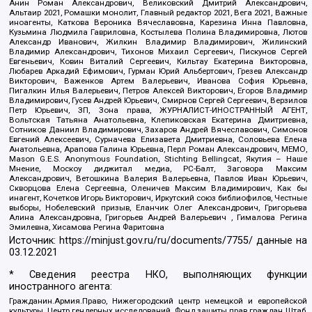
Анин Роман Александрович, Великовский Дмитрий Александрович,
Альтаир 2021, Ромашки монолит, Главный редактор 2021, Вега 2021, Важные
иноагенты, Каткова Вероника Вячеславовна, Карезина Инна Павловна,
Кузьмина Людмила Гавриловна, Костылева Полина Владимировна, Лютов
Александр Иванович, Жилкин Владимир Владимирович, Жилинский
Владимир Александрович, Тихонов Михаил Сергеевич, Пискунов Сергей
Евгеньевич, Ковин Виталий Сергеевич, Кильтау Екатерина Викторовна,
Любарев Аркадий Ефимович, Гурман Юрий Альбертович, Грезев Александр
Викторович, Важенков Артем Валерьевич, Иванова София Юрьевна,
Пигалкин Илья Валерьевич, Петров Алексей Викторович, Егоров Владимир
Владимирович, Гусев Андрей Юрьевич, Смирнов Сергей Сергеевич, Верзилов
Петр Юрьевич, ЗП, Зона права, ЖУРНАЛИСТ-ИНОСТРАННЫЙ АГЕНТ,
Вольтская Татьяна Анатольевна, Клепиковская Екатерина Дмитриевна,
Сотников Даниил Владимирович, Захаров Андрей Вячеславович, Симонов
Евгений Алексеевич, Сурначева Елизавета Дмитриевна, Соловьева Елена
Анатольевна, Арапова Галина Юрьевна, Перл Роман Александрович, МЕМО,
Mason G.E.S. Anonymous Foundation, Stichting Bellingcat, Якутия – Наше
Мнение, Москоу диджитал медиа, РС-Балт, Заговора Максим
Александрович, Ветошкина Валерия Валерьевна, Павлов Иван Юрьевич,
Скворцова Елена Сергеевна, Оленичев Максим Владимирович, Как бы
инагент, Кочетков Игорь Викторович, Иркутский союз библиофилов, Честные
выборы, Нобелевский призыв, Еланчик Олег Александрович, Григорьева
Алина Александровна, Григорьев Андрей Валерьевич , Гималова Регина
Эмилевна, Хисамова Регина Фаритовна
Источник:
https://minjust.gov.ru/ru/documents/7755/
данные на
03.12.2021
* Сведения реестра НКО, выполняющих функции
иностранного агента:
Гражданин.Армия.Право, Нижегородский центр немецкой и европейской
культуры, Центр гендерных исследований, Фонд защиты прав граждан Штаб,