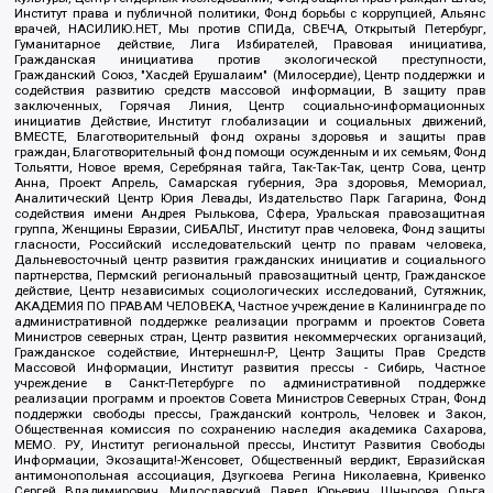
Институт права и публичной политики, Фонд борьбы с коррупцией, Альянс
врачей, НАСИЛИЮ.НЕТ, Мы против СПИДа, СВЕЧА, Открытый Петербург,
Гуманитарное действие, Лига Избирателей, Правовая инициатива,
Гражданская инициатива против экологической преступности,
Гражданский Союз, "Хасдей Ерушалаим" (Милосердие), Центр поддержки и
содействия развитию средств массовой информации, В защиту прав
заключенных, Горячая Линия, Центр социально-информационных
инициатив Действие, Институт глобализации и социальных движений,
ВМЕСТЕ, Благотворительный фонд охраны здоровья и защиты прав
граждан, Благотворительный фонд помощи осужденным и их семьям, Фонд
Тольятти, Новое время, Серебряная тайга, Так-Так-Так, центр Сова, центр
Анна, Проект Апрель, Самарская губерния, Эра здоровья, Мемориал,
Аналитический Центр Юрия Левады, Издательство Парк Гагарина, Фонд
содействия имени Андрея Рылькова, Сфера, Уральская правозащитная
группа, Женщины Евразии, СИБАЛЬТ, Институт прав человека, Фонд защиты
гласности, Российский исследовательский центр по правам человека,
Дальневосточный центр развития гражданских инициатив и социального
партнерства, Пермский региональный правозащитный центр, Гражданское
действие, Центр независимых социологических исследований, Сутяжник,
АКАДЕМИЯ ПО ПРАВАМ ЧЕЛОВЕКА, Частное учреждение в Калининграде по
административной поддержке реализации программ и проектов Совета
Министров северных стран, Центр развития некоммерческих организаций,
Гражданское содействие, Интернешнл-Р, Центр Защиты Прав Средств
Массовой Информации, Институт развития прессы - Сибирь, Частное
учреждение в Санкт-Петербурге по административной поддержке
реализации программ и проектов Совета Министров Северных Стран, Фонд
поддержки свободы прессы, Гражданский контроль, Человек и Закон,
Общественная комиссия по сохранению наследия академика Сахарова,
МЕМО. РУ, Институт региональной прессы, Институт Развития Свободы
Информации, Экозащита!-Женсовет, Общественный вердикт, Евразийская
антимонопольная ассоциация, Дзугкоева Регина Николаевна, Кривенко
Сергей Владимирович, Милославский Павел Юрьевич, Шнырова Ольга