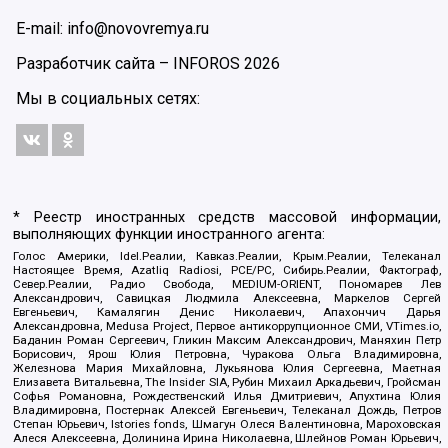
E-mail: info@novovremya.ru
Разработчик сайта –
INFOROS
2026
Мы в социальных сетях:
* Реестр иностранных средств массовой информации,
выполняющих функции иностранного агента:
Голос Америки, Idel.Реалии, Кавказ.Реалии, Крым.Реалии, Телеканал
Настоящее Время, Azatliq Radiosi, PCE/PC, Сибирь.Реалии, Фактограф,
Север.Реалии, Радио Свобода, MEDIUM-ORIENT, Пономарев Лев
Александрович, Савицкая Людмила Алексеевна, Маркелов Сергей
Евгеньевич, Камалягин Денис Николаевич, Апахончич Дарья
Александровна, Medusa Project, Первое антикоррупционное СМИ, VTimes.io,
Баданин Роман Сергеевич, Гликин Максим Александрович, Маняхин Петр
Борисович, Ярош Юлия Петровна, Чуракова Ольга Владимировна,
Железнова Мария Михайловна, Лукьянова Юлия Сергеевна, Маетная
Елизавета Витальевна, The Insider SIA, Рубин Михаил Аркадьевич, Гройсман
Софья Романовна, Рождественский Илья Дмитриевич, Апухтина Юлия
Владимировна, Постернак Алексей Евгеньевич, Телеканал Дождь, Петров
Степан Юрьевич, Istories fonds, Шмагун Олеся Валентиновна, Мароховская
Алеся Алексеевна, Долинина Ирина Николаевна, Шлейнов Роман Юрьевич,