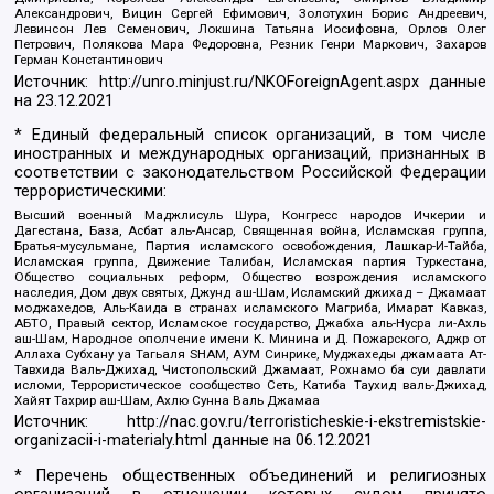
Александрович, Вицин Сергей Ефимович, Золотухин Борис Андреевич,
Левинсон Лев Семенович, Локшина Татьяна Иосифовна, Орлов Олег
Петрович, Полякова Мара Федоровна, Резник Генри Маркович, Захаров
Герман Константинович
Источник:
http://unro.minjust.ru/NKOForeignAgent.aspx
данные
на
23.12.2021
* Единый федеральный список организаций, в том числе
иностранных и международных организаций, признанных в
соответствии с законодательством Российской Федерации
террористическими:
Высший военный Маджлисуль Шура, Конгресс народов Ичкерии и
Дагестана, База, Асбат аль-Ансар, Священная война, Исламская группа,
Братья-мусульмане, Партия исламского освобождения, Лашкар-И-Тайба,
Исламская группа, Движение Талибан, Исламская партия Туркестана,
Общество социальных реформ, Общество возрождения исламского
наследия, Дом двух святых, Джунд аш-Шам, Исламский джихад – Джамаат
моджахедов, Аль-Каида в странах исламского Магриба, Имарат Кавказ,
АБТО, Правый сектор, Исламское государство, Джабха аль-Нусра ли-Ахль
аш-Шам, Народное ополчение имени К. Минина и Д. Пожарского, Аджр от
Аллаха Субхану уа Тагьаля SHAM, АУМ Синрике, Муджахеды джамаата Ат-
Тавхида Валь-Джихад, Чистопольский Джамаат, Рохнамо ба суи давлати
исломи, Террористическое сообщество Сеть, Катиба Таухид валь-Джихад,
Хайят Тахрир аш-Шам, Ахлю Сунна Валь Джамаа
Источник:
http://nac.gov.ru/terroristicheskie-i-ekstremistskie-
organizacii-i-materialy.html
данные на
06.12.2021
* Перечень общественных объединений и религиозных