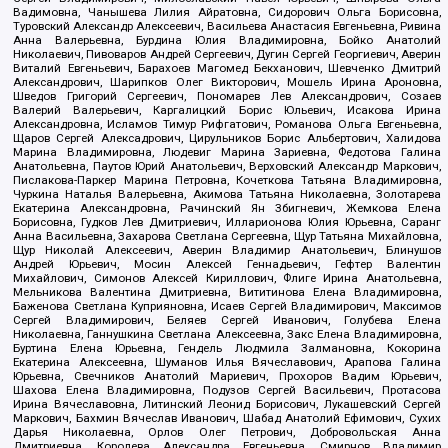
Вадимовна, Чанышева Лилия Айратовна, Сидорович Ольга Борисовна,
Туровский Александр Алексеевич, Васильева Анастасия Евгеньевна, Ривина
Анна Валерьевна, Бурдина Юлия Владимировна, Бойко Анатолий
Николаевич, Пивоваров Андрей Сергеевич, Дугин Сергей Георгиевич, Аверин
Виталий Евгеньевич, Барахоев Магомед Бекханович, Шевченко Дмитрий
Александрович, Шарипков Олег Викторович, Мошель Ирина Ароновна,
Шведов Григорий Сергеевич, Пономарев Лев Александрович, Созаев
Валерий Валерьевич, Каргалицкий Борис Юльевич, Исакова Ирина
Александровна, Исламов Тимур Рифгатович, Романова Ольга Евгеньевна,
Щаров Сергей Алексадрович, Цирульников Борис Альбертович, Халидова
Марина Владимировна, Людевиг Марина Зариевна, Федотова Галина
Анатольевна, Паутов Юрий Анатольевич, Верховский Александр Маркович,
Пислакова-Паркер Марина Петровна, Кочеткова Татьяна Владимировна,
Чуркина Наталья Валерьевна, Акимова Татьяна Николаевна, Золотарева
Екатерина Александровна, Рачинский Ян Збигневич, Жемкова Елена
Борисовна, Гудков Лев Дмитриевич, Илларионова Юлия Юрьевна, Саранг
Анна Васильевна, Захарова Светлана Сергеевна, Щур Татьяна Михайловна,
Щур Николай Алексеевич, Аверин Владимир Анатольевич, Блинушов
Андрей Юрьевич, Мосин Алексей Геннадьевич, Гефтер Валентин
Михайлович, Симонов Алексей Кириллович, Флиге Ирина Анатольевна,
Мельникова Валентина Дмитриевна, Вититинова Елена Владимировна,
Баженова Светлана Куприяновна, Исаев Сергей Владимирович, Максимов
Сергей Владимирович, Беляев Сергей Иванович, Голубева Елена
Николаевна, Ганнушкина Светлана Алексеевна, Закс Елена Владимировна,
Буртина Елена Юрьевна, Гендель Людмила Залмановна, Кокорина
Екатерина Алексеевна, Шуманов Илья Вячеславович, Арапова Галина
Юрьевна, Свечников Анатолий Мариевич, Прохоров Вадим Юрьевич,
Шахова Елена Владимировна, Подузов Сергей Васильевич, Протасова
Ирина Вячеславовна, Литинский Леонид Борисович, Лукашевский Сергей
Маркович, Бахмин Вячеслав Иванович, Шабад Анатолий Ефимович, Сухих
Дарья Николаевна, Орлов Олег Петрович, Добровольская Анна
Дмитриевна, Королева Александра Евгеньевна, Смирнов Владимир