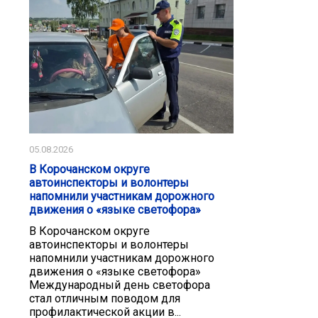
05.08.2026
В Корочанском округе
автоинспекторы и волонтеры
напомнили участникам дорожного
движения о «языке светофора»
В Корочанском округе
автоинспекторы и волонтеры
напомнили участникам дорожного
движения о «языке светофора»
Международный день светофора
стал отличным поводом для
профилактической акции в...