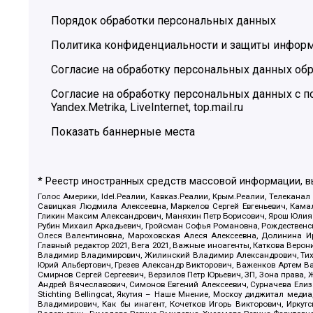
Порядок обработки персональных данных
Политика конфиденциальности и защиты инфор
Согласие на обработку персональных данных обр
Согласие на обработку персональных данных с
Yandex.Metrika, LiveInternet, top.mail.ru
Показать баннерные места
* Реестр иностранных средств массовой информации, 
Голос Америки, Idel.Реалии, Кавказ.Реалии, Крым.Реалии, Телеканал
Савицкая Людмила Алексеевна, Маркелов Сергей Евгеньевич, Камал
Гликин Максим Александрович, Маняхин Петр Борисович, Ярош Юлия П
Рубин Михаил Аркадьевич, Гройсман Софья Романовна, Рождественски
Олеся Валентиновна, Мароховская Алеся Алексеевна, Долинина И
Главный редактор 2021, Вега 2021, Важные иноагенты, Каткова Вер
Владимир Владимирович, Жилинский Владимир Александрович, Тихон
Юрий Альбертович, Грезев Александр Викторович, Важенков Артем В
Смирнов Сергей Сергеевич, Верзилов Петр Юрьевич, ЗП, Зона прав
Андрей Вячеславович, Симонов Евгений Алексеевич, Сурначева Елиз
Stichting Bellingcat, Якутия – Наше Мнение, Москоу диджитал мед
Владимирович, Как бы инагент, Кочетков Игорь Викторович, Иркут