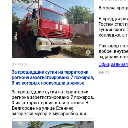
Встреча прош
В преддверии
Гостем стал 
Губкинского 
колледжа, а 
Разговор пол
добре, внутре
задавали воп
Официальная 
06.08.2026
За прошедшие сутки на территории
31
региона зарегистрировано 7 пожаров,
3 из которых произошли в жилье
За прошедшие сутки на территории
региона зарегистрировано 7 пожаров,
3 из которых произошли в жилье В
Белгороде на улице Есенина
загорелся мусор в мусоросборной...