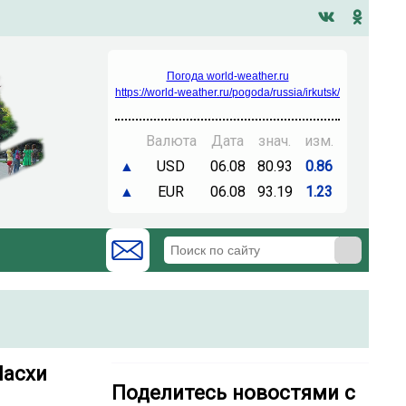
Погода world-weather.ru
https://world-weather.ru/pogoda/russia/irkutsk/
Валюта
Дата
знач.
изм.
▲
USD
06.08
80.93
0.86
▲
EUR
06.08
93.19
1.23
Пасхи
Поделитесь новостями с