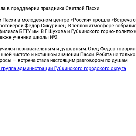
ла в преддверии праздника Светлой Пасхи
 Пасхи в молодёжном центре «Россия» прошла «Встреча с
протоиерей Фёдор Сикуринец. В тёплой атмосфере собрали
филиала БГТУ им. В.Г.Шухова и Губкинского горно-политех
также ученики школы №2.
учился познавательным и душевным. Отец Фёдор говорил 
нней чистоте и истинном значении Пасхи. Ребята не только
росы — встреча стала настоящим разговором по душам.
группа администрации Губкинского городского округа