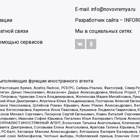
E-mail: info@novovremya.ru
мации
Разработчик сайта –
INFOR
атной связи
Мы в социальных сетях:
 помощью сервисов
выполняющих функции иностранного агента:
 Настоящее Время, Azatliq Radiosi, PCE/PC, Сибирь.Реалии, Фактограф, Север
ягин Денис Николаевич, Апахончич Дарья Александровна, Medusa Project, П
етровна, Чуракова Ольга Владимировна, Железнова Мария Михайловна, Лукьян
й Илья Дмитриевич, Апухтина Юлия Владимировна, Постернак Алексей Евгеньев
рина Николаевна, Шлейнов Роман Юрьевич, Анин Роман Александрович, Вел
оника Вячеславовна, Карезина Инна Павловна, Кузьмина Людмила Гавриловна
ов Михаил Сергеевич, Пискунов Сергей Евгеньевич, Ковин Виталий Сергеевич
алерьевич, Иванова София Юрьевна, Пигалкин Илья Валерьевич, Петров Алексе
а, ЖУРНАЛИСТ-ИНОСТРАННЫЙ АГЕНТ, Вольтская Татьяна Анатольевна, Клепиков
авета Дмитриевна, Соловьева Елена Анатольевна, Арапова Галина Юрьевна, П
иа, РС-Балт, Заговора Максим Александрович, Ветошкина Валерия Валерьевна
ский союз библиофилов, Честные выборы, Нобелевский призыв, Еланчик Олег