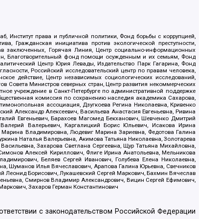
б, Институт права и публичной политики, Фонд борьбы с коррупцией,
ива, Гражданская инициатива против экологической преступности,
рав заключенных, Горячая Линия, Центр социально-информационных
дан, Благотворительный фонд помощи осужденным и их семьям, Фонд
 Аналитический Центр Юрия Левады, Издательство Парк Гагарина, Фонд
гласности, Российский исследовательский центр по правам человека,
ское действие, Центр независимых социологических исследований,
в Совета Министров северных стран, Центр развития некоммерческих
стное учреждение в Санкт-Петербурге по административной поддержке
Общественная комиссия по сохранению наследия академика Сахарова,
нтимонопольная ассоциация, Дзугкоева Регина Николаевна, Кривенко
кий Александр Алексеевич, Васильева Анастасия Евгеньевна, Ривина
италий Евгеньевич, Барахоев Магомед Бекханович, Шевченко Дмитрий
 Валерий Валерьевич, Каргалицкий Борис Юльевич, Исакова Ирина
ва Марина Владимировна, Людевиг Марина Зариевна, Федотова Галина
уркина Наталья Валерьевна, Акимова Татьяна Николаевна, Золотарева
 Васильевна, Захарова Светлана Сергеевна, Щур Татьяна Михайловна,
 Симонов Алексей Кириллович, Флиге Ирина Анатольевна, Мельникова
адимирович, Беляев Сергей Иванович, Голубева Елена Николаевна,
вна, Шуманов Илья Вячеславович, Арапова Галина Юрьевна, Свечников
ий Леонид Борисович, Лукашевский Сергей Маркович, Бахмин Вячеслав
геньевна, Смирнов Владимир Александрович, Вицин Сергей Ефимович,
 Маркович, Захаров Герман Константинович
оответствии с законодательством Российской Федерации