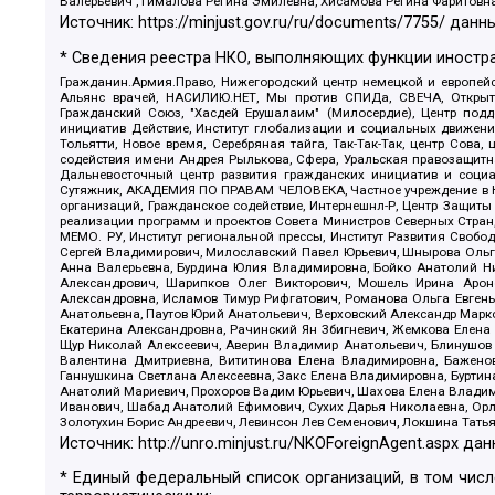
Валерьевич , Гималова Регина Эмилевна, Хисамова Регина Фаритовн
Источник:
https://minjust.gov.ru/ru/documents/7755/
данны
* Сведения реестра НКО, выполняющих функции иностра
Гражданин.Армия.Право, Нижегородский центр немецкой и европейск
Альянс врачей, НАСИЛИЮ.НЕТ, Мы против СПИДа, СВЕЧА, Открытый
Гражданский Союз, "Хасдей Ерушалаим" (Милосердие), Центр под
инициатив Действие, Институт глобализации и социальных движен
Тольятти, Новое время, Серебряная тайга, Так-Так-Так, центр Сова
содействия имени Андрея Рылькова, Сфера, Уральская правозащитна
Дальневосточный центр развития гражданских инициатив и социа
Сутяжник, АКАДЕМИЯ ПО ПРАВАМ ЧЕЛОВЕКА, Частное учреждение в Ка
организаций, Гражданское содействие, Интернешнл-Р, Центр Защиты
реализации программ и проектов Совета Министров Северных Стран
МЕМО. РУ, Институт региональной прессы, Институт Развития Своб
Сергей Владимирович, Милославский Павел Юрьевич, Шнырова Ольга
Анна Валерьевна, Бурдина Юлия Владимировна, Бойко Анатолий Ник
Александрович, Шарипков Олег Викторович, Мошель Ирина Ароно
Александровна, Исламов Тимур Рифгатович, Романова Ольга Евгень
Анатольевна, Паутов Юрий Анатольевич, Верховский Александр Марк
Екатерина Александровна, Рачинский Ян Збигневич, Жемкова Елена 
Щур Николай Алексеевич, Аверин Владимир Анатольевич, Блинушов 
Валентина Дмитриевна, Вититинова Елена Владимировна, Баженов
Ганнушкина Светлана Алексеевна, Закс Елена Владимировна, Буртин
Анатолий Мариевич, Прохоров Вадим Юрьевич, Шахова Елена Владими
Иванович, Шабад Анатолий Ефимович, Сухих Дарья Николаевна, Орл
Золотухин Борис Андреевич, Левинсон Лев Семенович, Локшина Тать
Источник:
http://unro.minjust.ru/NKOForeignAgent.aspx
дан
* Единый федеральный список организаций, в том чис