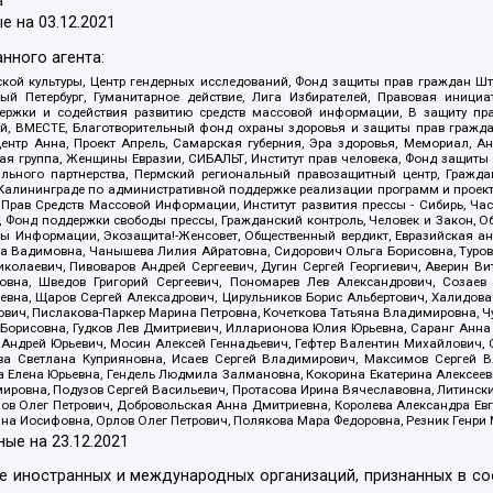
а
е на
03.12.2021
нного агента:
ой культуры, Центр гендерных исследований, Фонд защиты прав граждан Шта
 Петербург, Гуманитарное действие, Лига Избирателей, Правовая инициат
держки и содействия развитию средств массовой информации, В защиту п
ий, ВМЕСТЕ, Благотворительный фонд охраны здоровья и защиты прав граж
, центр Анна, Проект Апрель, Самарская губерния, Эра здоровья, Мемориал,
я группа, Женщины Евразии, СИБАЛЬТ, Институт прав человека, Фонд защиты 
льного партнерства, Пермский региональный правозащитный центр, Граждан
лининграде по административной поддержке реализации программ и проекто
 Прав Средств Массовой Информации, Институт развития прессы - Сибирь, Ча
, Фонд поддержки свободы прессы, Гражданский контроль, Человек и Закон, 
оды Информации, Экозащита!-Женсовет, Общественный вердикт, Евразийская а
 Вадимовна, Чанышева Лилия Айратовна, Сидорович Ольга Борисовна, Туровс
олаевич, Пивоваров Андрей Сергеевич, Дугин Сергей Георгиевич, Аверин В
вна, Шведов Григорий Сергеевич, Пономарев Лев Александрович, Созаев
евна, Щаров Сергей Алексадрович, Цирульников Борис Альбертович, Халидо
ович, Пислакова-Паркер Марина Петровна, Кочеткова Татьяна Владимировна, Ч
Борисовна, Гудков Лев Дмитриевич, Илларионова Юлия Юрьевна, Саранг Анна
Андрей Юрьевич, Мосин Алексей Геннадьевич, Гефтер Валентин Михайлович,
а Светлана Куприяновна, Исаев Сергей Владимирович, Максимов Сергей Вл
а Елена Юрьевна, Гендель Людмила Залмановна, Кокорина Екатерина Алексее
ровна, Подузов Сергей Васильевич, Протасова Ирина Вячеславовна, Литинск
ов Олег Петрович, Добровольская Анна Дмитриевна, Королева Александра Ев
яна Иосифовна, Орлов Олег Петрович, Полякова Мара Федоровна, Резник Генри
ные на
23.12.2021
ле иностранных и международных организаций, признанных в с