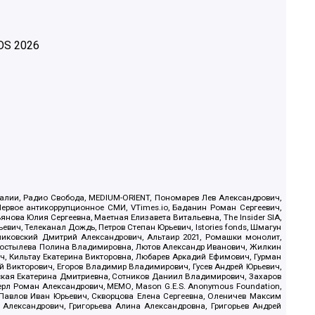
OS
2026
.Реалии, Радио Свобода, MEDIUM-ORIENT, Пономарев Лев Александрович,
ервое антикоррупционное СМИ, VTimes.io, Баданин Роман Сергеевич,
ова Юлия Сергеевна, Маетная Елизавета Витальевна, The Insider SIA,
ич, Телеканал Дождь, Петров Степан Юрьевич, Istories fonds, Шмагун
иковский Дмитрий Александрович, Альтаир 2021, Ромашки монолит,
, Костылева Полина Владимировна, Лютов Александр Иванович, Жилкин
, Кильтау Екатерина Викторовна, Любарев Аркадий Ефимович, Гурман
й Викторович, Егоров Владимир Владимирович, Гусев Андрей Юрьевич,
ская Екатерина Дмитриевна, Сотников Даниил Владимирович, Захаров
ерл Роман Александрович, МЕМО, Mason G.E.S. Anonymous Foundation,
, Павлов Иван Юрьевич, Скворцова Елена Сергеевна, Оленичев Максим
 Александрович, Григорьева Алина Александровна, Григорьев Андрей