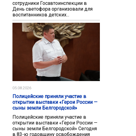
сотрудники Госавтоинспекции в
День светофора организовали для
воспитанников детских...
05.08.2026
Полицейские приняли участие в
открытии выставки «Герои России —
сыны земли Белгородской»
Полицейские приняли участие в
открытии выставки «Герои России —
сыны земли Белгородской» Сегодня
в 83-ю годовщину освобождения