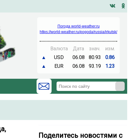
Погода world-weather.ru
https://world-weather.ru/pogoda/russia/irkutsk/
Валюта
Дата
знач.
изм.
▲
USD
06.08
80.93
0.86
▲
EUR
06.08
93.19
1.23
а,
Поделитесь новостями с