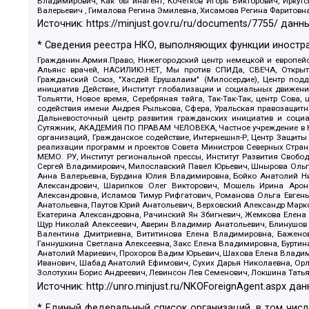
Владимирович, Как бы инагент, Кочетков Игорь Викторович, Иркут
Валерьевич , Гималова Регина Эмилевна, Хисамова Регина Фаритовн
Источник:
https://minjust.gov.ru/ru/documents/7755/
данны
* Сведения реестра НКО, выполняющих функции иностра
Гражданин.Армия.Право, Нижегородский центр немецкой и европейск
Альянс врачей, НАСИЛИЮ.НЕТ, Мы против СПИДа, СВЕЧА, Открытый
Гражданский Союз, "Хасдей Ерушалаим" (Милосердие), Центр под
инициатив Действие, Институт глобализации и социальных движен
Тольятти, Новое время, Серебряная тайга, Так-Так-Так, центр Сова
содействия имени Андрея Рылькова, Сфера, Уральская правозащитна
Дальневосточный центр развития гражданских инициатив и социа
Сутяжник, АКАДЕМИЯ ПО ПРАВАМ ЧЕЛОВЕКА, Частное учреждение в Ка
организаций, Гражданское содействие, Интернешнл-Р, Центр Защиты
реализации программ и проектов Совета Министров Северных Стран
МЕМО. РУ, Институт региональной прессы, Институт Развития Своб
Сергей Владимирович, Милославский Павел Юрьевич, Шнырова Ольга
Анна Валерьевна, Бурдина Юлия Владимировна, Бойко Анатолий Ник
Александрович, Шарипков Олег Викторович, Мошель Ирина Ароно
Александровна, Исламов Тимур Рифгатович, Романова Ольга Евгень
Анатольевна, Паутов Юрий Анатольевич, Верховский Александр Марк
Екатерина Александровна, Рачинский Ян Збигневич, Жемкова Елена 
Щур Николай Алексеевич, Аверин Владимир Анатольевич, Блинушов 
Валентина Дмитриевна, Вититинова Елена Владимировна, Баженов
Ганнушкина Светлана Алексеевна, Закс Елена Владимировна, Буртин
Анатолий Мариевич, Прохоров Вадим Юрьевич, Шахова Елена Владими
Иванович, Шабад Анатолий Ефимович, Сухих Дарья Николаевна, Орл
Золотухин Борис Андреевич, Левинсон Лев Семенович, Локшина Тать
Источник:
http://unro.minjust.ru/NKOForeignAgent.aspx
дан
* Единый федеральный список организаций, в том чис