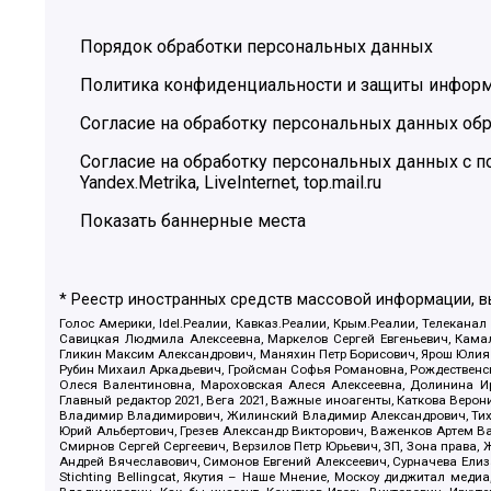
Порядок обработки персональных данных
Политика конфиденциальности и защиты инфор
Согласие на обработку персональных данных обр
Согласие на обработку персональных данных с
Yandex.Metrika, LiveInternet, top.mail.ru
Показать баннерные места
* Реестр иностранных средств массовой информации, 
Голос Америки, Idel.Реалии, Кавказ.Реалии, Крым.Реалии, Телеканал
Савицкая Людмила Алексеевна, Маркелов Сергей Евгеньевич, Камал
Гликин Максим Александрович, Маняхин Петр Борисович, Ярош Юлия П
Рубин Михаил Аркадьевич, Гройсман Софья Романовна, Рождественски
Олеся Валентиновна, Мароховская Алеся Алексеевна, Долинина И
Главный редактор 2021, Вега 2021, Важные иноагенты, Каткова Вер
Владимир Владимирович, Жилинский Владимир Александрович, Тихон
Юрий Альбертович, Грезев Александр Викторович, Важенков Артем В
Смирнов Сергей Сергеевич, Верзилов Петр Юрьевич, ЗП, Зона прав
Андрей Вячеславович, Симонов Евгений Алексеевич, Сурначева Елиз
Stichting Bellingcat, Якутия – Наше Мнение, Москоу диджитал мед