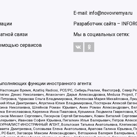
E-mail: info@novovremya.ru
мации
Разработчик сайта –
INFOR
атной связи
Мы в социальных сетях:
 помощью сервисов
выполняющих функции иностранного агента:
 Настоящее Время, Azatliq Radiosi, PCE/PC, Сибирь.Реалии, Фактограф, Север
ягин Денис Николаевич, Апахончич Дарья Александровна, Medusa Project, П
етровна, Чуракова Ольга Владимировна, Железнова Мария Михайловна, Лукьян
й Илья Дмитриевич, Апухтина Юлия Владимировна, Постернак Алексей Евгеньев
рина Николаевна, Шлейнов Роман Юрьевич, Анин Роман Александрович, Вел
оника Вячеславовна, Карезина Инна Павловна, Кузьмина Людмила Гавриловна
ов Михаил Сергеевич, Пискунов Сергей Евгеньевич, Ковин Виталий Сергеевич
алерьевич, Иванова София Юрьевна, Пигалкин Илья Валерьевич, Петров Алексе
а, ЖУРНАЛИСТ-ИНОСТРАННЫЙ АГЕНТ, Вольтская Татьяна Анатольевна, Клепиков
авета Дмитриевна, Соловьева Елена Анатольевна, Арапова Галина Юрьевна, П
иа, РС-Балт, Заговора Максим Александрович, Ветошкина Валерия Валерьевна