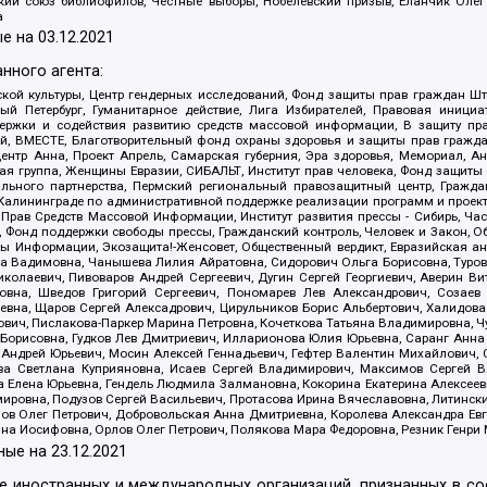
ский союз библиофилов, Честные выборы, Нобелевский призыв, Еланчик Олег
а
е на
03.12.2021
нного агента:
ой культуры, Центр гендерных исследований, Фонд защиты прав граждан Шта
 Петербург, Гуманитарное действие, Лига Избирателей, Правовая инициат
держки и содействия развитию средств массовой информации, В защиту п
ий, ВМЕСТЕ, Благотворительный фонд охраны здоровья и защиты прав граж
, центр Анна, Проект Апрель, Самарская губерния, Эра здоровья, Мемориал,
я группа, Женщины Евразии, СИБАЛЬТ, Институт прав человека, Фонд защиты 
льного партнерства, Пермский региональный правозащитный центр, Граждан
лининграде по административной поддержке реализации программ и проекто
 Прав Средств Массовой Информации, Институт развития прессы - Сибирь, Ча
, Фонд поддержки свободы прессы, Гражданский контроль, Человек и Закон, 
оды Информации, Экозащита!-Женсовет, Общественный вердикт, Евразийская а
 Вадимовна, Чанышева Лилия Айратовна, Сидорович Ольга Борисовна, Туровс
олаевич, Пивоваров Андрей Сергеевич, Дугин Сергей Георгиевич, Аверин В
вна, Шведов Григорий Сергеевич, Пономарев Лев Александрович, Созаев
евна, Щаров Сергей Алексадрович, Цирульников Борис Альбертович, Халидо
ович, Пислакова-Паркер Марина Петровна, Кочеткова Татьяна Владимировна, Ч
Борисовна, Гудков Лев Дмитриевич, Илларионова Юлия Юрьевна, Саранг Анна
Андрей Юрьевич, Мосин Алексей Геннадьевич, Гефтер Валентин Михайлович,
а Светлана Куприяновна, Исаев Сергей Владимирович, Максимов Сергей Вл
а Елена Юрьевна, Гендель Людмила Залмановна, Кокорина Екатерина Алексее
ровна, Подузов Сергей Васильевич, Протасова Ирина Вячеславовна, Литинск
ов Олег Петрович, Добровольская Анна Дмитриевна, Королева Александра Ев
яна Иосифовна, Орлов Олег Петрович, Полякова Мара Федоровна, Резник Генри
ные на
23.12.2021
ле иностранных и международных организаций, признанных в с