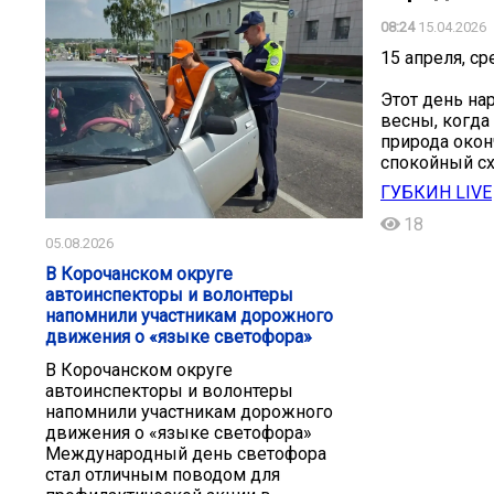
08:24
15.04.2026
15 апреля, с
Этот день на
весны, когда
природа окон
спокойный сх
ГУБКИН LIVE
18
05.08.2026
В Корочанском округе
автоинспекторы и волонтеры
напомнили участникам дорожного
движения о «языке светофора»
В Корочанском округе
автоинспекторы и волонтеры
напомнили участникам дорожного
движения о «языке светофора»
Международный день светофора
стал отличным поводом для