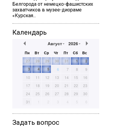
Белгорода от немецко-фашистских
захватчиков в музее-диораме
«Курская...
Календарь
Август
2026
Пн
Вт
Ср
Чт
Пт
Сб
Вс
27
28
29
30
31
1
2
3
4
5
6
7
8
9
10
11
12
13
14
15
16
17
18
19
20
21
22
23
24
25
26
27
28
29
30
31
1
2
3
4
5
6
Задать вопрос