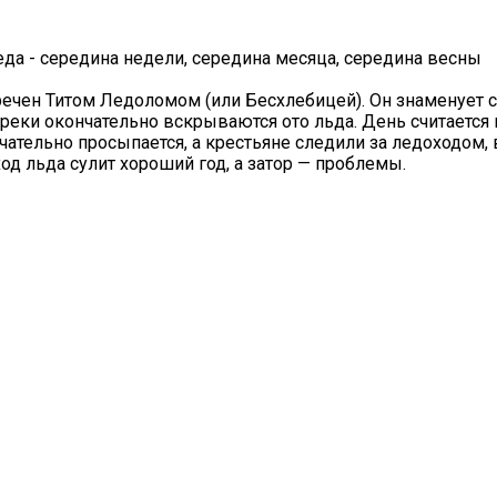
реда - середина недели, середина месяца, середина весны
речен Титом Ледоломом (или Бесхлебицей). Он знаменует 
 реки окончательно вскрываются ото льда. День считаетс
чательно просыпается, а крестьяне следили за ледоходом, в
од льда сулит хороший год, а затор — проблемы.