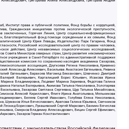
 Александрович, Григорьева Алина Александровна, Григорьев Андрей
б, Институт права и публичной политики, Фонд борьбы с коррупцией,
ива, Гражданская инициатива против экологической преступности,
рав заключенных, Горячая Линия, Центр социально-информационных
дан, Благотворительный фонд помощи осужденным и их семьям, Фонд
 Аналитический Центр Юрия Левады, Издательство Парк Гагарина, Фонд
гласности, Российский исследовательский центр по правам человека,
ское действие, Центр независимых социологических исследований,
в Совета Министров северных стран, Центр развития некоммерческих
стное учреждение в Санкт-Петербурге по административной поддержке
Общественная комиссия по сохранению наследия академика Сахарова,
нтимонопольная ассоциация, Дзугкоева Регина Николаевна, Кривенко
кий Александр Алексеевич, Васильева Анастасия Евгеньевна, Ривина
италий Евгеньевич, Барахоев Магомед Бекханович, Шевченко Дмитрий
 Валерий Валерьевич, Каргалицкий Борис Юльевич, Исакова Ирина
ва Марина Владимировна, Людевиг Марина Зариевна, Федотова Галина
уркина Наталья Валерьевна, Акимова Татьяна Николаевна, Золотарева
 Васильевна, Захарова Светлана Сергеевна, Щур Татьяна Михайловна,
 Симонов Алексей Кириллович, Флиге Ирина Анатольевна, Мельникова
адимирович, Беляев Сергей Иванович, Голубева Елена Николаевна,
вна, Шуманов Илья Вячеславович, Арапова Галина Юрьевна, Свечников
ий Леонид Борисович, Лукашевский Сергей Маркович, Бахмин Вячеслав
геньевна, Смирнов Владимир Александрович, Вицин Сергей Ефимович,
 Маркович, Захаров Герман Константинович
оответствии с законодательством Российской Федерации