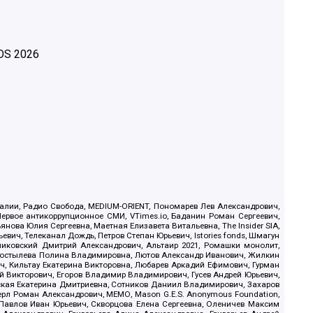
OS
2026
.Реалии, Радио Свобода, MEDIUM-ORIENT, Пономарев Лев Александрович,
ервое антикоррупционное СМИ, VTimes.io, Баданин Роман Сергеевич,
ова Юлия Сергеевна, Маетная Елизавета Витальевна, The Insider SIA,
ич, Телеканал Дождь, Петров Степан Юрьевич, Istories fonds, Шмагун
иковский Дмитрий Александрович, Альтаир 2021, Ромашки монолит,
, Костылева Полина Владимировна, Лютов Александр Иванович, Жилкин
, Кильтау Екатерина Викторовна, Любарев Аркадий Ефимович, Гурман
й Викторович, Егоров Владимир Владимирович, Гусев Андрей Юрьевич,
ская Екатерина Дмитриевна, Сотников Даниил Владимирович, Захаров
ерл Роман Александрович, МЕМО, Mason G.E.S. Anonymous Foundation,
, Павлов Иван Юрьевич, Скворцова Елена Сергеевна, Оленичев Максим