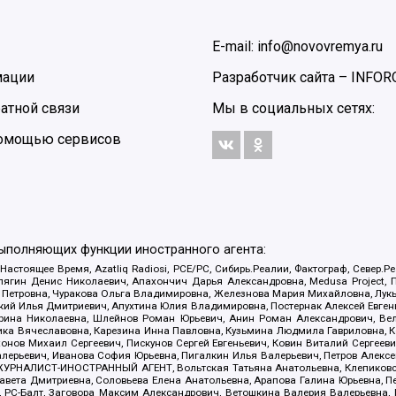
E-mail: info@novovremya.ru
мации
Разработчик сайта –
INFOR
атной связи
Мы в социальных сетях:
 помощью сервисов
выполняющих функции иностранного агента:
 Настоящее Время, Azatliq Radiosi, PCE/PC, Сибирь.Реалии, Фактограф, Север
ягин Денис Николаевич, Апахончич Дарья Александровна, Medusa Project, П
етровна, Чуракова Ольга Владимировна, Железнова Мария Михайловна, Лукьян
й Илья Дмитриевич, Апухтина Юлия Владимировна, Постернак Алексей Евгеньев
рина Николаевна, Шлейнов Роман Юрьевич, Анин Роман Александрович, Вел
оника Вячеславовна, Карезина Инна Павловна, Кузьмина Людмила Гавриловна
ов Михаил Сергеевич, Пискунов Сергей Евгеньевич, Ковин Виталий Сергеевич
алерьевич, Иванова София Юрьевна, Пигалкин Илья Валерьевич, Петров Алексе
а, ЖУРНАЛИСТ-ИНОСТРАННЫЙ АГЕНТ, Вольтская Татьяна Анатольевна, Клепиков
авета Дмитриевна, Соловьева Елена Анатольевна, Арапова Галина Юрьевна, П
иа, РС-Балт, Заговора Максим Александрович, Ветошкина Валерия Валерьевна