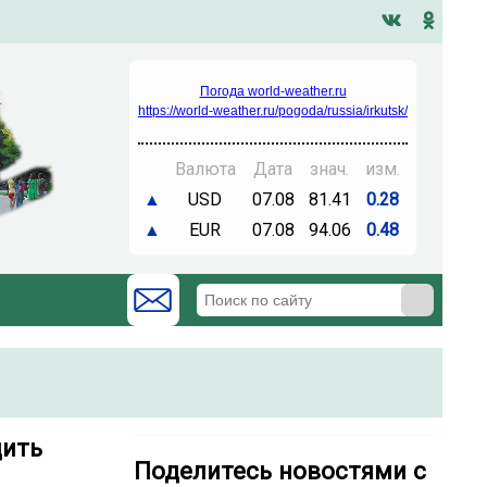
Погода world-weather.ru
https://world-weather.ru/pogoda/russia/irkutsk/
Валюта
Дата
знач.
изм.
▲
USD
07.08
81.41
0.28
▲
EUR
07.08
94.06
0.48
дить
Поделитесь новостями с