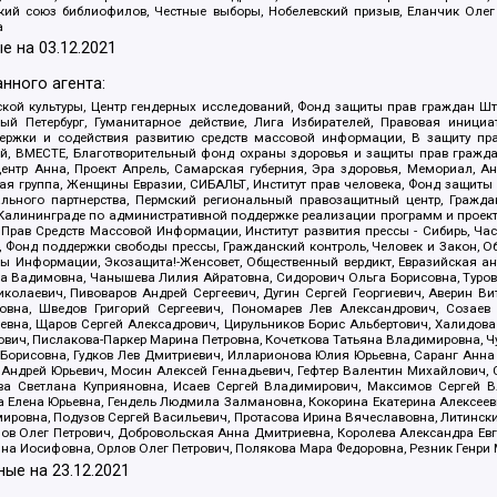
ский союз библиофилов, Честные выборы, Нобелевский призыв, Еланчик Олег
а
е на
03.12.2021
нного агента:
ой культуры, Центр гендерных исследований, Фонд защиты прав граждан Шта
 Петербург, Гуманитарное действие, Лига Избирателей, Правовая инициат
держки и содействия развитию средств массовой информации, В защиту п
ий, ВМЕСТЕ, Благотворительный фонд охраны здоровья и защиты прав граж
, центр Анна, Проект Апрель, Самарская губерния, Эра здоровья, Мемориал,
я группа, Женщины Евразии, СИБАЛЬТ, Институт прав человека, Фонд защиты 
льного партнерства, Пермский региональный правозащитный центр, Граждан
лининграде по административной поддержке реализации программ и проекто
 Прав Средств Массовой Информации, Институт развития прессы - Сибирь, Ча
, Фонд поддержки свободы прессы, Гражданский контроль, Человек и Закон, 
оды Информации, Экозащита!-Женсовет, Общественный вердикт, Евразийская а
 Вадимовна, Чанышева Лилия Айратовна, Сидорович Ольга Борисовна, Туровс
олаевич, Пивоваров Андрей Сергеевич, Дугин Сергей Георгиевич, Аверин В
вна, Шведов Григорий Сергеевич, Пономарев Лев Александрович, Созаев
евна, Щаров Сергей Алексадрович, Цирульников Борис Альбертович, Халидо
ович, Пислакова-Паркер Марина Петровна, Кочеткова Татьяна Владимировна, Ч
Борисовна, Гудков Лев Дмитриевич, Илларионова Юлия Юрьевна, Саранг Анна
Андрей Юрьевич, Мосин Алексей Геннадьевич, Гефтер Валентин Михайлович,
а Светлана Куприяновна, Исаев Сергей Владимирович, Максимов Сергей Вл
а Елена Юрьевна, Гендель Людмила Залмановна, Кокорина Екатерина Алексее
ровна, Подузов Сергей Васильевич, Протасова Ирина Вячеславовна, Литинск
ов Олег Петрович, Добровольская Анна Дмитриевна, Королева Александра Ев
яна Иосифовна, Орлов Олег Петрович, Полякова Мара Федоровна, Резник Генри
ные на
23.12.2021