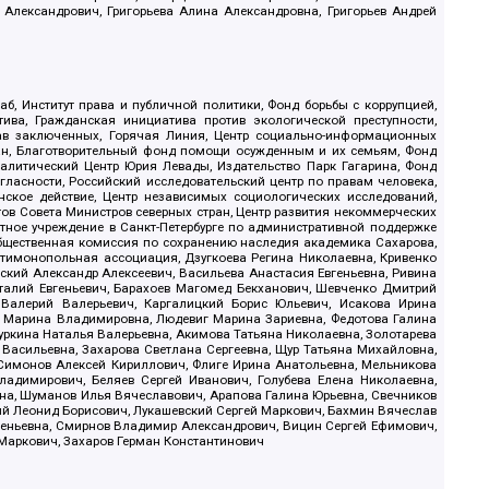
 Александрович, Григорьева Алина Александровна, Григорьев Андрей
б, Институт права и публичной политики, Фонд борьбы с коррупцией,
ива, Гражданская инициатива против экологической преступности,
рав заключенных, Горячая Линия, Центр социально-информационных
дан, Благотворительный фонд помощи осужденным и их семьям, Фонд
 Аналитический Центр Юрия Левады, Издательство Парк Гагарина, Фонд
гласности, Российский исследовательский центр по правам человека,
ское действие, Центр независимых социологических исследований,
в Совета Министров северных стран, Центр развития некоммерческих
стное учреждение в Санкт-Петербурге по административной поддержке
Общественная комиссия по сохранению наследия академика Сахарова,
нтимонопольная ассоциация, Дзугкоева Регина Николаевна, Кривенко
кий Александр Алексеевич, Васильева Анастасия Евгеньевна, Ривина
италий Евгеньевич, Барахоев Магомед Бекханович, Шевченко Дмитрий
 Валерий Валерьевич, Каргалицкий Борис Юльевич, Исакова Ирина
ва Марина Владимировна, Людевиг Марина Зариевна, Федотова Галина
уркина Наталья Валерьевна, Акимова Татьяна Николаевна, Золотарева
 Васильевна, Захарова Светлана Сергеевна, Щур Татьяна Михайловна,
 Симонов Алексей Кириллович, Флиге Ирина Анатольевна, Мельникова
адимирович, Беляев Сергей Иванович, Голубева Елена Николаевна,
вна, Шуманов Илья Вячеславович, Арапова Галина Юрьевна, Свечников
ий Леонид Борисович, Лукашевский Сергей Маркович, Бахмин Вячеслав
геньевна, Смирнов Владимир Александрович, Вицин Сергей Ефимович,
 Маркович, Захаров Герман Константинович