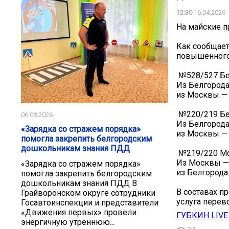
12:30
16.04.2026
На майские п
Как сообщает
повышенного 
️ №528/527 Б
Из Белгорода 
из Москвы — 
️ №220/219 Б
06.08.2026
Из Белгорода
«Зарядка со стражем порядка»
из Москвы — 
помогла закрепить белгородским
дошкольникам знания ПДД
️ №219/220 М
Из Москвы — 
«Зарядка со стражем порядка»
из Белгорода 
помогла закрепить белгородским
дошкольникам знания ПДД В
В составах п
Грайворонском округе сотрудники
услуга перев
Госавтоинспекции и представители
«Движения первых» провели
ГУБКИН LIVE
энергичную утреннюю...