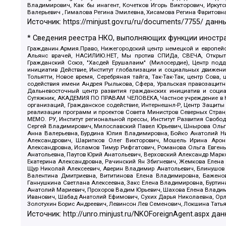
Владимирович, Как бы инагент, Кочетков Игорь Викторович, Иркут
Валерьевич , Гималова Регина Эмилевна, Хисамова Регина Фаритовн
Источник:
https://minjust.gov.ru/ru/documents/7755/
данны
* Сведения реестра НКО, выполняющих функции иностра
Гражданин.Армия.Право, Нижегородский центр немецкой и европейск
Альянс врачей, НАСИЛИЮ.НЕТ, Мы против СПИДа, СВЕЧА, Открытый
Гражданский Союз, "Хасдей Ерушалаим" (Милосердие), Центр под
инициатив Действие, Институт глобализации и социальных движен
Тольятти, Новое время, Серебряная тайга, Так-Так-Так, центр Сова
содействия имени Андрея Рылькова, Сфера, Уральская правозащитна
Дальневосточный центр развития гражданских инициатив и социа
Сутяжник, АКАДЕМИЯ ПО ПРАВАМ ЧЕЛОВЕКА, Частное учреждение в Ка
организаций, Гражданское содействие, Интернешнл-Р, Центр Защиты
реализации программ и проектов Совета Министров Северных Стран
МЕМО. РУ, Институт региональной прессы, Институт Развития Своб
Сергей Владимирович, Милославский Павел Юрьевич, Шнырова Ольга
Анна Валерьевна, Бурдина Юлия Владимировна, Бойко Анатолий Ник
Александрович, Шарипков Олег Викторович, Мошель Ирина Ароно
Александровна, Исламов Тимур Рифгатович, Романова Ольга Евгень
Анатольевна, Паутов Юрий Анатольевич, Верховский Александр Марк
Екатерина Александровна, Рачинский Ян Збигневич, Жемкова Елена 
Щур Николай Алексеевич, Аверин Владимир Анатольевич, Блинушов 
Валентина Дмитриевна, Вититинова Елена Владимировна, Баженов
Ганнушкина Светлана Алексеевна, Закс Елена Владимировна, Буртин
Анатолий Мариевич, Прохоров Вадим Юрьевич, Шахова Елена Владими
Иванович, Шабад Анатолий Ефимович, Сухих Дарья Николаевна, Орл
Золотухин Борис Андреевич, Левинсон Лев Семенович, Локшина Тать
Источник:
http://unro.minjust.ru/NKOForeignAgent.aspx
дан