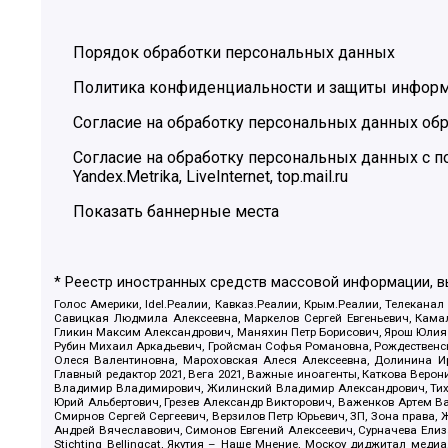
Порядок обработки персональных данных
Политика конфиденциальности и защиты инфор
Согласие на обработку персональных данных обр
Согласие на обработку персональных данных с
Yandex.Metrika, LiveInternet, top.mail.ru
Показать баннерные места
* Реестр иностранных средств массовой информации, 
Голос Америки, Idel.Реалии, Кавказ.Реалии, Крым.Реалии, Телеканал
Савицкая Людмила Алексеевна, Маркелов Сергей Евгеньевич, Камал
Гликин Максим Александрович, Маняхин Петр Борисович, Ярош Юлия П
Рубин Михаил Аркадьевич, Гройсман Софья Романовна, Рождественски
Олеся Валентиновна, Мароховская Алеся Алексеевна, Долинина И
Главный редактор 2021, Вега 2021, Важные иноагенты, Каткова Вер
Владимир Владимирович, Жилинский Владимир Александрович, Тихон
Юрий Альбертович, Грезев Александр Викторович, Важенков Артем В
Смирнов Сергей Сергеевич, Верзилов Петр Юрьевич, ЗП, Зона прав
Андрей Вячеславович, Симонов Евгений Алексеевич, Сурначева Елиз
Stichting Bellingcat, Якутия – Наше Мнение, Москоу диджитал мед