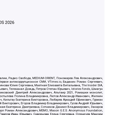
OS
2026
.Реалии, Радио Свобода, MEDIUM-ORIENT, Пономарев Лев Александрович,
ервое антикоррупционное СМИ, VTimes.io, Баданин Роман Сергеевич,
ова Юлия Сергеевна, Маетная Елизавета Витальевна, The Insider SIA,
ич, Телеканал Дождь, Петров Степан Юрьевич, Istories fonds, Шмагун
иковский Дмитрий Александрович, Альтаир 2021, Ромашки монолит,
, Костылева Полина Владимировна, Лютов Александр Иванович, Жилкин
, Кильтау Екатерина Викторовна, Любарев Аркадий Ефимович, Гурман
й Викторович, Егоров Владимир Владимирович, Гусев Андрей Юрьевич,
ская Екатерина Дмитриевна, Сотников Даниил Владимирович, Захаров
ерл Роман Александрович, МЕМО, Mason G.E.S. Anonymous Foundation,
, Павлов Иван Юрьевич, Скворцова Елена Сергеевна, Оленичев Максим