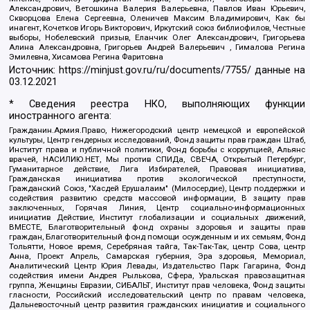
Александрович, Ветошкина Валерия Валерьевна, Павлов Иван Юрьевич,
Скворцова Елена Сергеевна, Оленичев Максим Владимирович, Как бы
инагент, Кочетков Игорь Викторович, Иркутский союз библиофилов, Честные
выборы, Нобелевский призыв, Еланчик Олег Александрович, Григорьева
Алина Александровна, Григорьев Андрей Валерьевич , Гималова Регина
Эмилевна, Хисамова Регина Фаритовна
Источник:
https://minjust.gov.ru/ru/documents/7755/
данные на
03.12.2021
* Сведения реестра НКО, выполняющих функции
иностранного агента:
Гражданин.Армия.Право, Нижегородский центр немецкой и европейской
культуры, Центр гендерных исследований, Фонд защиты прав граждан Штаб,
Институт права и публичной политики, Фонд борьбы с коррупцией, Альянс
врачей, НАСИЛИЮ.НЕТ, Мы против СПИДа, СВЕЧА, Открытый Петербург,
Гуманитарное действие, Лига Избирателей, Правовая инициатива,
Гражданская инициатива против экологической преступности,
Гражданский Союз, "Хасдей Ерушалаим" (Милосердие), Центр поддержки и
содействия развитию средств массовой информации, В защиту прав
заключенных, Горячая Линия, Центр социально-информационных
инициатив Действие, Институт глобализации и социальных движений,
ВМЕСТЕ, Благотворительный фонд охраны здоровья и защиты прав
граждан, Благотворительный фонд помощи осужденным и их семьям, Фонд
Тольятти, Новое время, Серебряная тайга, Так-Так-Так, центр Сова, центр
Анна, Проект Апрель, Самарская губерния, Эра здоровья, Мемориал,
Аналитический Центр Юрия Левады, Издательство Парк Гагарина, Фонд
содействия имени Андрея Рылькова, Сфера, Уральская правозащитная
группа, Женщины Евразии, СИБАЛЬТ, Институт прав человека, Фонд защиты
гласности, Российский исследовательский центр по правам человека,
Дальневосточный центр развития гражданских инициатив и социального