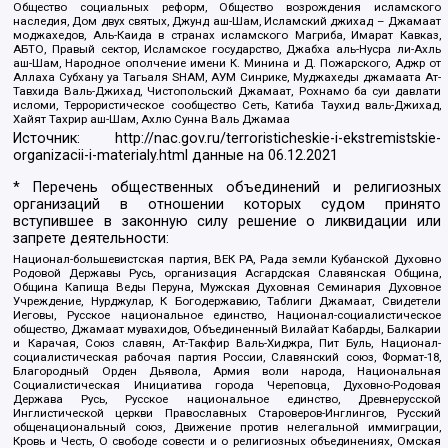
Общество социальных реформ, Общество возрождения исламского
наследия, Дом двух святых, Джунд аш-Шам, Исламский джихад – Джамаат
моджахедов, Аль-Каида в странах исламского Магриба, Имарат Кавказ,
АБТО, Правый сектор, Исламское государство, Джабха аль-Нусра ли-Ахль
аш-Шам, Народное ополчение имени К. Минина и Д. Пожарского, Аджр от
Аллаха Субхану уа Тагьаля SHAM, АУМ Синрике, Муджахеды джамаата Ат-
Тавхида Валь-Джихад, Чистопольский Джамаат, Рохнамо ба суи давлати
исломи, Террористическое сообщество Сеть, Катиба Таухид валь-Джихад,
Хайят Тахрир аш-Шам, Ахлю Сунна Валь Джамаа
Источник:
http://nac.gov.ru/terroristicheskie-i-ekstremistskie-
organizacii-i-materialy.html
данные на
06.12.2021
* Перечень общественных объединений и религиозных
организаций в отношении которых судом принято
вступившее в законную силу решение о ликвидации или
запрете деятельности:
Национал-большевистская партия, ВЕК РА, Рада земли Кубанской Духовно
Родовой Державы Русь, организация Асгардская Славянская Община,
Община Капища Веды Перуна, Мужская Духовная Семинария Духовное
Учреждение, Нурджулар, К Богодержавию, Таблиги Джамаат, Свидетели
Иеговы, Русское национальное единство, Национал-социалистическое
общество, Джамаат мувахидов, Объединенный Вилайат Кабарды, Балкарии
и Карачая, Союз славян, Ат-Такфир Валь-Хиджра, Пит Буль, Национал-
социалистическая рабочая партия России, Славянский союз, Формат-18,
Благородный Орден Дьявола, Армия воли народа, Национальная
Социалистическая Инициатива города Череповца, Духовно-Родовая
Держава Русь, Русское национальное единство, Древнерусской
Инглистической церкви Православных Староверов-Инглингов, Русский
общенациональный союз, Движение против нелегальной иммиграции,
Кровь и Честь, О свободе совести и о религиозных объединениях, Омская