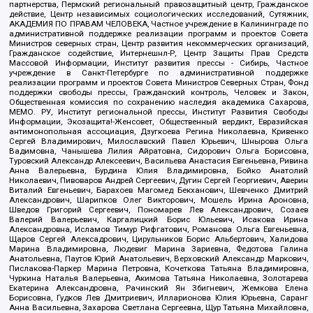
партнерства, Пермский региональный правозащитный центр, Гражданское
действие, Центр независимых социологических исследований, Сутяжник,
АКАДЕМИЯ ПО ПРАВАМ ЧЕЛОВЕКА, Частное учреждение в Калининграде по
административной поддержке реализации программ и проектов Совета
Министров северных стран, Центр развития некоммерческих организаций,
Гражданское содействие, Интернешнл-Р, Центр Защиты Прав Средств
Массовой Информации, Институт развития прессы - Сибирь, Частное
учреждение в Санкт-Петербурге по административной поддержке
реализации программ и проектов Совета Министров Северных Стран, Фонд
поддержки свободы прессы, Гражданский контроль, Человек и Закон,
Общественная комиссия по сохранению наследия академика Сахарова,
МЕМО. РУ, Институт региональной прессы, Институт Развития Свободы
Информации, Экозащита!-Женсовет, Общественный вердикт, Евразийская
антимонопольная ассоциация, Дзугкоева Регина Николаевна, Кривенко
Сергей Владимирович, Милославский Павел Юрьевич, Шнырова Ольга
Вадимовна, Чанышева Лилия Айратовна, Сидорович Ольга Борисовна,
Туровский Александр Алексеевич, Васильева Анастасия Евгеньевна, Ривина
Анна Валерьевна, Бурдина Юлия Владимировна, Бойко Анатолий
Николаевич, Пивоваров Андрей Сергеевич, Дугин Сергей Георгиевич, Аверин
Виталий Евгеньевич, Барахоев Магомед Бекханович, Шевченко Дмитрий
Александрович, Шарипков Олег Викторович, Мошель Ирина Ароновна,
Шведов Григорий Сергеевич, Пономарев Лев Александрович, Созаев
Валерий Валерьевич, Каргалицкий Борис Юльевич, Исакова Ирина
Александровна, Исламов Тимур Рифгатович, Романова Ольга Евгеньевна,
Щаров Сергей Алексадрович, Цирульников Борис Альбертович, Халидова
Марина Владимировна, Людевиг Марина Зариевна, Федотова Галина
Анатольевна, Паутов Юрий Анатольевич, Верховский Александр Маркович,
Пислакова-Паркер Марина Петровна, Кочеткова Татьяна Владимировна,
Чуркина Наталья Валерьевна, Акимова Татьяна Николаевна, Золотарева
Екатерина Александровна, Рачинский Ян Збигневич, Жемкова Елена
Борисовна, Гудков Лев Дмитриевич, Илларионова Юлия Юрьевна, Саранг
Анна Васильевна, Захарова Светлана Сергеевна, Щур Татьяна Михайловна,