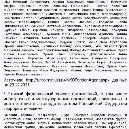
Щур Николай Алексеевич, Аверин Владимир Анатольевич, Блинушов
Андрей Юрьевич, Мосин Алексей Геннадьевич, Гефтер Валентин
Михайлович, Симонов Алексей Кириллович, Флиге Ирина Анатольевна,
Мельникова Валентина Дмитриевна, Вититинова Елена Владимировна,
Баженова Светлана Куприяновна, Исаев Сергей Владимирович, Максимов
Сергей Владимирович, Беляев Сергей Иванович, Голубева Елена
Николаевна, Ганнушкина Светлана Алексеевна, Закс Елена Владимировна,
Буртина Елена Юрьевна, Гендель Людмила Залмановна, Кокорина
Екатерина Алексеевна, Шуманов Илья Вячеславович, Арапова Галина
Юрьевна, Свечников Анатолий Мариевич, Прохоров Вадим Юрьевич,
Шахова Елена Владимировна, Подузов Сергей Васильевич, Протасова
Ирина Вячеславовна, Литинский Леонид Борисович, Лукашевский Сергей
Маркович, Бахмин Вячеслав Иванович, Шабад Анатолий Ефимович, Сухих
Дарья Николаевна, Орлов Олег Петрович, Добровольская Анна
Дмитриевна, Королева Александра Евгеньевна, Смирнов Владимир
Александрович, Вицин Сергей Ефимович, Золотухин Борис Андреевич,
Левинсон Лев Семенович, Локшина Татьяна Иосифовна, Орлов Олег
Петрович, Полякова Мара Федоровна, Резник Генри Маркович, Захаров
Герман Константинович
Источник:
http://unro.minjust.ru/NKOForeignAgent.aspx
данные
на
23.12.2021
* Единый федеральный список организаций, в том числе
иностранных и международных организаций, признанных в
соответствии с законодательством Российской Федерации
террористическими:
Высший военный Маджлисуль Шура, Конгресс народов Ичкерии и
Дагестана, База, Асбат аль-Ансар, Священная война, Исламская группа,
Братья-мусульмане, Партия исламского освобождения, Лашкар-И-Тайба,
Исламская группа, Движение Талибан, Исламская партия Туркестана,