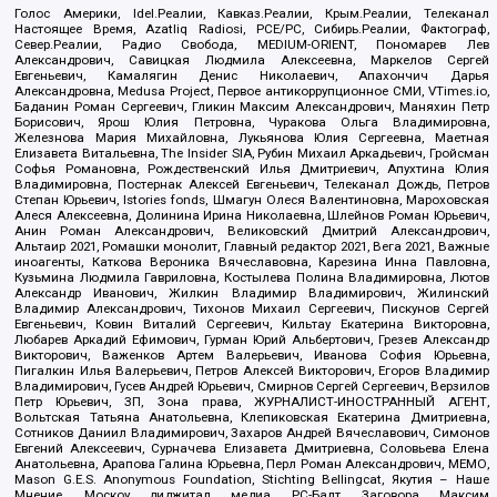
Голос Америки, Idel.Реалии, Кавказ.Реалии, Крым.Реалии, Телеканал
Настоящее Время, Azatliq Radiosi, PCE/PC, Сибирь.Реалии, Фактограф,
Север.Реалии, Радио Свобода, MEDIUM-ORIENT, Пономарев Лев
Александрович, Савицкая Людмила Алексеевна, Маркелов Сергей
Евгеньевич, Камалягин Денис Николаевич, Апахончич Дарья
Александровна, Medusa Project, Первое антикоррупционное СМИ, VTimes.io,
Баданин Роман Сергеевич, Гликин Максим Александрович, Маняхин Петр
Борисович, Ярош Юлия Петровна, Чуракова Ольга Владимировна,
Железнова Мария Михайловна, Лукьянова Юлия Сергеевна, Маетная
Елизавета Витальевна, The Insider SIA, Рубин Михаил Аркадьевич, Гройсман
Софья Романовна, Рождественский Илья Дмитриевич, Апухтина Юлия
Владимировна, Постернак Алексей Евгеньевич, Телеканал Дождь, Петров
Степан Юрьевич, Istories fonds, Шмагун Олеся Валентиновна, Мароховская
Алеся Алексеевна, Долинина Ирина Николаевна, Шлейнов Роман Юрьевич,
Анин Роман Александрович, Великовский Дмитрий Александрович,
Альтаир 2021, Ромашки монолит, Главный редактор 2021, Вега 2021, Важные
иноагенты, Каткова Вероника Вячеславовна, Карезина Инна Павловна,
Кузьмина Людмила Гавриловна, Костылева Полина Владимировна, Лютов
Александр Иванович, Жилкин Владимир Владимирович, Жилинский
Владимир Александрович, Тихонов Михаил Сергеевич, Пискунов Сергей
Евгеньевич, Ковин Виталий Сергеевич, Кильтау Екатерина Викторовна,
Любарев Аркадий Ефимович, Гурман Юрий Альбертович, Грезев Александр
Викторович, Важенков Артем Валерьевич, Иванова София Юрьевна,
Пигалкин Илья Валерьевич, Петров Алексей Викторович, Егоров Владимир
Владимирович, Гусев Андрей Юрьевич, Смирнов Сергей Сергеевич, Верзилов
Петр Юрьевич, ЗП, Зона права, ЖУРНАЛИСТ-ИНОСТРАННЫЙ АГЕНТ,
Вольтская Татьяна Анатольевна, Клепиковская Екатерина Дмитриевна,
Сотников Даниил Владимирович, Захаров Андрей Вячеславович, Симонов
Евгений Алексеевич, Сурначева Елизавета Дмитриевна, Соловьева Елена
Анатольевна, Арапова Галина Юрьевна, Перл Роман Александрович, МЕМО,
Mason G.E.S. Anonymous Foundation, Stichting Bellingcat, Якутия – Наше
Мнение, Москоу диджитал медиа, РС-Балт, Заговора Максим