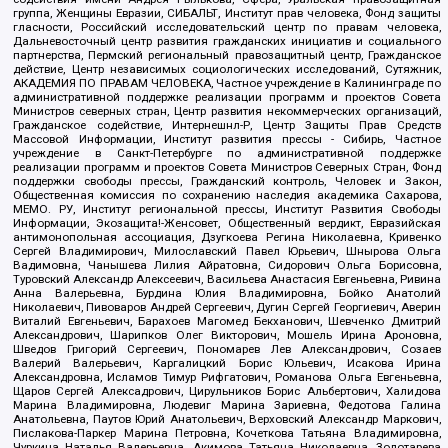
группа, Женщины Евразии, СИБАЛЬТ, Институт прав человека, Фонд защиты
гласности, Российский исследовательский центр по правам человека,
Дальневосточный центр развития гражданских инициатив и социального
партнерства, Пермский региональный правозащитный центр, Гражданское
действие, Центр независимых социологических исследований, Сутяжник,
АКАДЕМИЯ ПО ПРАВАМ ЧЕЛОВЕКА, Частное учреждение в Калининграде по
административной поддержке реализации программ и проектов Совета
Министров северных стран, Центр развития некоммерческих организаций,
Гражданское содействие, Интернешнл-Р, Центр Защиты Прав Средств
Массовой Информации, Институт развития прессы - Сибирь, Частное
учреждение в Санкт-Петербурге по административной поддержке
реализации программ и проектов Совета Министров Северных Стран, Фонд
поддержки свободы прессы, Гражданский контроль, Человек и Закон,
Общественная комиссия по сохранению наследия академика Сахарова,
МЕМО. РУ, Институт региональной прессы, Институт Развития Свободы
Информации, Экозащита!-Женсовет, Общественный вердикт, Евразийская
антимонопольная ассоциация, Дзугкоева Регина Николаевна, Кривенко
Сергей Владимирович, Милославский Павел Юрьевич, Шнырова Ольга
Вадимовна, Чанышева Лилия Айратовна, Сидорович Ольга Борисовна,
Туровский Александр Алексеевич, Васильева Анастасия Евгеньевна, Ривина
Анна Валерьевна, Бурдина Юлия Владимировна, Бойко Анатолий
Николаевич, Пивоваров Андрей Сергеевич, Дугин Сергей Георгиевич, Аверин
Виталий Евгеньевич, Барахоев Магомед Бекханович, Шевченко Дмитрий
Александрович, Шарипков Олег Викторович, Мошель Ирина Ароновна,
Шведов Григорий Сергеевич, Пономарев Лев Александрович, Созаев
Валерий Валерьевич, Каргалицкий Борис Юльевич, Исакова Ирина
Александровна, Исламов Тимур Рифгатович, Романова Ольга Евгеньевна,
Щаров Сергей Алексадрович, Цирульников Борис Альбертович, Халидова
Марина Владимировна, Людевиг Марина Зариевна, Федотова Галина
Анатольевна, Паутов Юрий Анатольевич, Верховский Александр Маркович,
Пислакова-Паркер Марина Петровна, Кочеткова Татьяна Владимировна,
Чуркина Наталья Валерьевна, Акимова Татьяна Николаевна, Золотарева