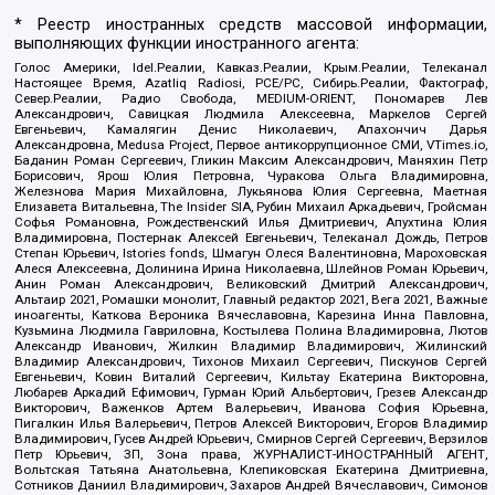
* Реестр иностранных средств массовой информации,
выполняющих функции иностранного агента:
Голос Америки, Idel.Реалии, Кавказ.Реалии, Крым.Реалии, Телеканал
Настоящее Время, Azatliq Radiosi, PCE/PC, Сибирь.Реалии, Фактограф,
Север.Реалии, Радио Свобода, MEDIUM-ORIENT, Пономарев Лев
Александрович, Савицкая Людмила Алексеевна, Маркелов Сергей
Евгеньевич, Камалягин Денис Николаевич, Апахончич Дарья
Александровна, Medusa Project, Первое антикоррупционное СМИ, VTimes.io,
Баданин Роман Сергеевич, Гликин Максим Александрович, Маняхин Петр
Борисович, Ярош Юлия Петровна, Чуракова Ольга Владимировна,
Железнова Мария Михайловна, Лукьянова Юлия Сергеевна, Маетная
Елизавета Витальевна, The Insider SIA, Рубин Михаил Аркадьевич, Гройсман
Софья Романовна, Рождественский Илья Дмитриевич, Апухтина Юлия
Владимировна, Постернак Алексей Евгеньевич, Телеканал Дождь, Петров
Степан Юрьевич, Istories fonds, Шмагун Олеся Валентиновна, Мароховская
Алеся Алексеевна, Долинина Ирина Николаевна, Шлейнов Роман Юрьевич,
Анин Роман Александрович, Великовский Дмитрий Александрович,
Альтаир 2021, Ромашки монолит, Главный редактор 2021, Вега 2021, Важные
иноагенты, Каткова Вероника Вячеславовна, Карезина Инна Павловна,
Кузьмина Людмила Гавриловна, Костылева Полина Владимировна, Лютов
Александр Иванович, Жилкин Владимир Владимирович, Жилинский
Владимир Александрович, Тихонов Михаил Сергеевич, Пискунов Сергей
Евгеньевич, Ковин Виталий Сергеевич, Кильтау Екатерина Викторовна,
Любарев Аркадий Ефимович, Гурман Юрий Альбертович, Грезев Александр
Викторович, Важенков Артем Валерьевич, Иванова София Юрьевна,
Пигалкин Илья Валерьевич, Петров Алексей Викторович, Егоров Владимир
Владимирович, Гусев Андрей Юрьевич, Смирнов Сергей Сергеевич, Верзилов
Петр Юрьевич, ЗП, Зона права, ЖУРНАЛИСТ-ИНОСТРАННЫЙ АГЕНТ,
Вольтская Татьяна Анатольевна, Клепиковская Екатерина Дмитриевна,
Сотников Даниил Владимирович, Захаров Андрей Вячеславович, Симонов