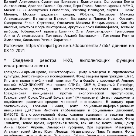
Евгений Алексеевич, Сурначева Елизавета Дмитриевна, Соловьева Елена
Анатольевна, Арапова Галина Юрьевна, Перл Роман Александрович, МЕМО,
Mason G.E.S. Anonymous Foundation, Stichting Bellingcat, Якутия – Наше
Мнение, Москоу диджитал медиа, РС-Балт, Заговора Максим
Александрович, Ветошкина Валерия Валерьевна, Павлов Иван Юрьевич,
Скворцова Елена Сергеевна, Оленичев Максим Владимирович, Как бы
инагент, Кочетков Игорь Викторович, Иркутский союз библиофилов, Честные
выборы, Нобелевский призыв, Еланчик Олег Александрович, Григорьева
Алина Александровна, Григорьев Андрей Валерьевич , Гималова Регина
Эмилевна, Хисамова Регина Фаритовна
Источник:
https://minjust.gov.ru/ru/documents/7755/
данные на
03.12.2021
* Сведения реестра НКО, выполняющих функции
иностранного агента:
Гражданин.Армия.Право, Нижегородский центр немецкой и европейской
культуры, Центр гендерных исследований, Фонд защиты прав граждан Штаб,
Институт права и публичной политики, Фонд борьбы с коррупцией, Альянс
врачей, НАСИЛИЮ.НЕТ, Мы против СПИДа, СВЕЧА, Открытый Петербург,
Гуманитарное действие, Лига Избирателей, Правовая инициатива,
Гражданская инициатива против экологической преступности,
Гражданский Союз, "Хасдей Ерушалаим" (Милосердие), Центр поддержки и
содействия развитию средств массовой информации, В защиту прав
заключенных, Горячая Линия, Центр социально-информационных
инициатив Действие, Институт глобализации и социальных движений,
ВМЕСТЕ, Благотворительный фонд охраны здоровья и защиты прав
граждан, Благотворительный фонд помощи осужденным и их семьям, Фонд
Тольятти, Новое время, Серебряная тайга, Так-Так-Так, центр Сова, центр
Анна, Проект Апрель, Самарская губерния, Эра здоровья, Мемориал,
Аналитический Центр Юрия Левады, Издательство Парк Гагарина, Фонд
содействия имени Андрея Рылькова, Сфера, Уральская правозащитная