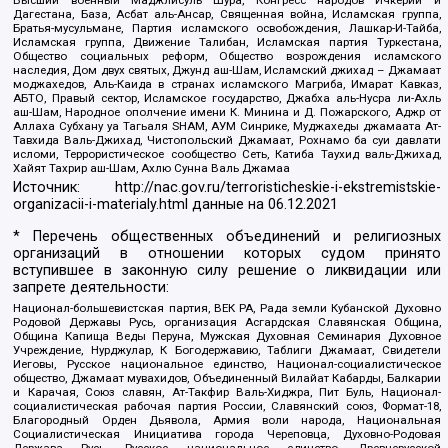
Дагестана, База, Асбат аль-Ансар, Священная война, Исламская группа,
Братья-мусульмане, Партия исламского освобождения, Лашкар-И-Тайба,
Исламская группа, Движение Талибан, Исламская партия Туркестана,
Общество социальных реформ, Общество возрождения исламского
наследия, Дом двух святых, Джунд аш-Шам, Исламский джихад – Джамаат
моджахедов, Аль-Каида в странах исламского Магриба, Имарат Кавказ,
АБТО, Правый сектор, Исламское государство, Джабха аль-Нусра ли-Ахль
аш-Шам, Народное ополчение имени К. Минина и Д. Пожарского, Аджр от
Аллаха Субхану уа Тагьаля SHAM, АУМ Синрике, Муджахеды джамаата Ат-
Тавхида Валь-Джихад, Чистопольский Джамаат, Рохнамо ба суи давлати
исломи, Террористическое сообщество Сеть, Катиба Таухид валь-Джихад,
Хайят Тахрир аш-Шам, Ахлю Сунна Валь Джамаа
Источник:
http://nac.gov.ru/terroristicheskie-i-ekstremistskie-
organizacii-i-materialy.html
данные на
06.12.2021
* Перечень общественных объединений и религиозных
организаций в отношении которых судом принято
вступившее в законную силу решение о ликвидации или
запрете деятельности:
Национал-большевистская партия, ВЕК РА, Рада земли Кубанской Духовно
Родовой Державы Русь, организация Асгардская Славянская Община,
Община Капища Веды Перуна, Мужская Духовная Семинария Духовное
Учреждение, Нурджулар, К Богодержавию, Таблиги Джамаат, Свидетели
Иеговы, Русское национальное единство, Национал-социалистическое
общество, Джамаат мувахидов, Объединенный Вилайат Кабарды, Балкарии
и Карачая, Союз славян, Ат-Такфир Валь-Хиджра, Пит Буль, Национал-
социалистическая рабочая партия России, Славянский союз, Формат-18,
Благородный Орден Дьявола, Армия воли народа, Национальная
Социалистическая Инициатива города Череповца, Духовно-Родовая