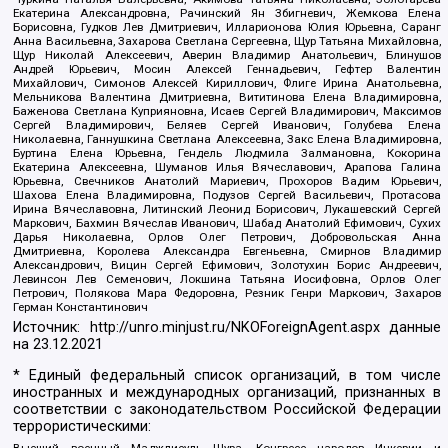
Екатерина Александровна, Рачинский Ян Збигневич, Жемкова Елена
Борисовна, Гудков Лев Дмитриевич, Илларионова Юлия Юрьевна, Саранг
Анна Васильевна, Захарова Светлана Сергеевна, Щур Татьяна Михайловна,
Щур Николай Алексеевич, Аверин Владимир Анатольевич, Блинушов
Андрей Юрьевич, Мосин Алексей Геннадьевич, Гефтер Валентин
Михайлович, Симонов Алексей Кириллович, Флиге Ирина Анатольевна,
Мельникова Валентина Дмитриевна, Вититинова Елена Владимировна,
Баженова Светлана Куприяновна, Исаев Сергей Владимирович, Максимов
Сергей Владимирович, Беляев Сергей Иванович, Голубева Елена
Николаевна, Ганнушкина Светлана Алексеевна, Закс Елена Владимировна,
Буртина Елена Юрьевна, Гендель Людмила Залмановна, Кокорина
Екатерина Алексеевна, Шуманов Илья Вячеславович, Арапова Галина
Юрьевна, Свечников Анатолий Мариевич, Прохоров Вадим Юрьевич,
Шахова Елена Владимировна, Подузов Сергей Васильевич, Протасова
Ирина Вячеславовна, Литинский Леонид Борисович, Лукашевский Сергей
Маркович, Бахмин Вячеслав Иванович, Шабад Анатолий Ефимович, Сухих
Дарья Николаевна, Орлов Олег Петрович, Добровольская Анна
Дмитриевна, Королева Александра Евгеньевна, Смирнов Владимир
Александрович, Вицин Сергей Ефимович, Золотухин Борис Андреевич,
Левинсон Лев Семенович, Локшина Татьяна Иосифовна, Орлов Олег
Петрович, Полякова Мара Федоровна, Резник Генри Маркович, Захаров
Герман Константинович
Источник:
http://unro.minjust.ru/NKOForeignAgent.aspx
данные
на
23.12.2021
* Единый федеральный список организаций, в том числе
иностранных и международных организаций, признанных в
соответствии с законодательством Российской Федерации
террористическими:
Высший военный Маджлисуль Шура, Конгресс народов Ичкерии и