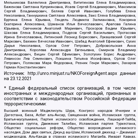
Мельникова Валентина Дмитриевна, Вититинова Елена Владимировна,
Баженова Светлана Куприяновна, Исаев Сергей Владимирович, Максимов
Сергей Владимирович, Беляев Сергей Иванович, Голубева Елена
Николаевна, Ганнушкина Светлана Алексеевна, Закс Елена Владимировна,
Буртина Елена Юрьевна, Гендель Людмила Залмановна, Кокорина
Екатерина Алексеевна, Шуманов Илья Вячеславович, Арапова Галина
Юрьевна, Свечников Анатолий Мариевич, Прохоров Вадим Юрьевич,
Шахова Елена Владимировна, Подузов Сергей Васильевич, Протасова
Ирина Вячеславовна, Литинский Леонид Борисович, Лукашевский Сергей
Маркович, Бахмин Вячеслав Иванович, Шабад Анатолий Ефимович, Сухих
Дарья Николаевна, Орлов Олег Петрович, Добровольская Анна
Дмитриевна, Королева Александра Евгеньевна, Смирнов Владимир
Александрович, Вицин Сергей Ефимович, Золотухин Борис Андреевич,
Левинсон Лев Семенович, Локшина Татьяна Иосифовна, Орлов Олег
Петрович, Полякова Мара Федоровна, Резник Генри Маркович, Захаров
Герман Константинович
Источник:
http://unro.minjust.ru/NKOForeignAgent.aspx
данные
на
23.12.2021
* Единый федеральный список организаций, в том числе
иностранных и международных организаций, признанных в
соответствии с законодательством Российской Федерации
террористическими:
Высший военный Маджлисуль Шура, Конгресс народов Ичкерии и
Дагестана, База, Асбат аль-Ансар, Священная война, Исламская группа,
Братья-мусульмане, Партия исламского освобождения, Лашкар-И-Тайба,
Исламская группа, Движение Талибан, Исламская партия Туркестана,
Общество социальных реформ, Общество возрождения исламского
наследия, Дом двух святых, Джунд аш-Шам, Исламский джихад – Джамаат
моджахедов, Аль-Каида в странах исламского Магриба, Имарат Кавказ,