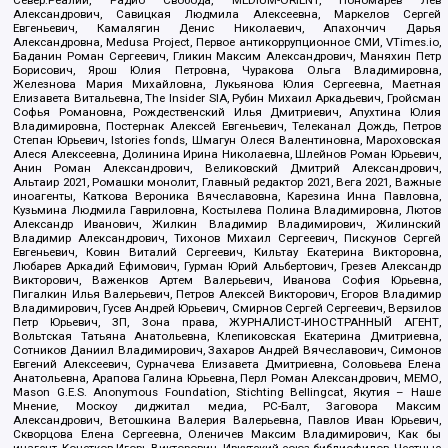
Север.Реалии, Радио Свобода, MEDIUM-ORIENT, Пономарев Лев
Александрович, Савицкая Людмила Алексеевна, Маркелов Сергей
Евгеньевич, Камалягин Денис Николаевич, Апахончич Дарья
Александровна, Medusa Project, Первое антикоррупционное СМИ, VTimes.io,
Баданин Роман Сергеевич, Гликин Максим Александрович, Маняхин Петр
Борисович, Ярош Юлия Петровна, Чуракова Ольга Владимировна,
Железнова Мария Михайловна, Лукьянова Юлия Сергеевна, Маетная
Елизавета Витальевна, The Insider SIA, Рубин Михаил Аркадьевич, Гройсман
Софья Романовна, Рождественский Илья Дмитриевич, Апухтина Юлия
Владимировна, Постернак Алексей Евгеньевич, Телеканал Дождь, Петров
Степан Юрьевич, Istories fonds, Шмагун Олеся Валентиновна, Мароховская
Алеся Алексеевна, Долинина Ирина Николаевна, Шлейнов Роман Юрьевич,
Анин Роман Александрович, Великовский Дмитрий Александрович,
Альтаир 2021, Ромашки монолит, Главный редактор 2021, Вега 2021, Важные
иноагенты, Каткова Вероника Вячеславовна, Карезина Инна Павловна,
Кузьмина Людмила Гавриловна, Костылева Полина Владимировна, Лютов
Александр Иванович, Жилкин Владимир Владимирович, Жилинский
Владимир Александрович, Тихонов Михаил Сергеевич, Пискунов Сергей
Евгеньевич, Ковин Виталий Сергеевич, Кильтау Екатерина Викторовна,
Любарев Аркадий Ефимович, Гурман Юрий Альбертович, Грезев Александр
Викторович, Важенков Артем Валерьевич, Иванова София Юрьевна,
Пигалкин Илья Валерьевич, Петров Алексей Викторович, Егоров Владимир
Владимирович, Гусев Андрей Юрьевич, Смирнов Сергей Сергеевич, Верзилов
Петр Юрьевич, ЗП, Зона права, ЖУРНАЛИСТ-ИНОСТРАННЫЙ АГЕНТ,
Вольтская Татьяна Анатольевна, Клепиковская Екатерина Дмитриевна,
Сотников Даниил Владимирович, Захаров Андрей Вячеславович, Симонов
Евгений Алексеевич, Сурначева Елизавета Дмитриевна, Соловьева Елена
Анатольевна, Арапова Галина Юрьевна, Перл Роман Александрович, МЕМО,
Mason G.E.S. Anonymous Foundation, Stichting Bellingcat, Якутия – Наше
Мнение, Москоу диджитал медиа, РС-Балт, Заговора Максим
Александрович, Ветошкина Валерия Валерьевна, Павлов Иван Юрьевич,
Скворцова Елена Сергеевна, Оленичев Максим Владимирович, Как бы