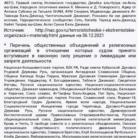
АБТО, Правый сектор, Исламское государство, Джабха аль-Нусра ли-Ахль
аш-Шам, Народное ополчение имени К. Минина и Д. Пожарского, Аджр от
Аллаха Субхану уа Тагьаля SHAM, АУМ Синрике, Муджахеды джамаата Ат-
Тавхида Валь-Джихад, Чистопольский Джамаат, Рохнамо ба суи давлати
исломи, Террористическое сообщество Сеть, Катиба Таухид валь-Джихад,
Хайят Тахрир аш-Шам, Ахлю Сунна Валь Джамаа
Источник:
http://nac.gov.ru/terroristicheskie-i-ekstremistskie-
organizacii-i-materialy.html
данные на
06.12.2021
* Перечень общественных объединений и религиозных
организаций в отношении которых судом принято
вступившее в законную силу решение о ликвидации или
запрете деятельности:
Национал-большевистская партия, ВЕК РА, Рада земли Кубанской Духовно
Родовой Державы Русь, организация Асгардская Славянская Община,
Община Капища Веды Перуна, Мужская Духовная Семинария Духовное
Учреждение, Нурджулар, К Богодержавию, Таблиги Джамаат, Свидетели
Иеговы, Русское национальное единство, Национал-социалистическое
общество, Джамаат мувахидов, Объединенный Вилайат Кабарды, Балкарии
и Карачая, Союз славян, Ат-Такфир Валь-Хиджра, Пит Буль, Национал-
социалистическая рабочая партия России, Славянский союз, Формат-18,
Благородный Орден Дьявола, Армия воли народа, Национальная
Социалистическая Инициатива города Череповца, Духовно-Родовая
Держава Русь, Русское национальное единство, Древнерусской
Инглистической церкви Православных Староверов-Инглингов, Русский
общенациональный союз, Движение против нелегальной иммиграции,
Кровь и Честь, О свободе совести и о религиозных объединениях, Омская
организация общественного политического движения Русское
национальное единство, Северное Братство, Клуб Болельщиков Футбольного
Клуба Динамо, Файзрахманисты, Мусульманская религиозная организация