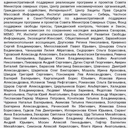
административной поддержке реализации программ и проектов Совета
Министров северных стран, Центр развития некоммерческих организаций,
Гражданское содействие, Интернешнл-Р, Центр Защиты Прав Средств
Массовой Информации, Институт развития прессы - Сибирь, Частное
учреждение в Санкт-Петербурге по административной поддержке
реализации программ и проектов Совета Министров Северных Стран, Фонд
поддержки свободы прессы, Гражданский контроль, Человек и Закон,
Общественная комиссия по сохранению наследия академика Сахарова,
МЕМО. РУ, Институт региональной прессы, Институт Развития Свободы
Информации, Экозащита!-Женсовет, Общественный вердикт, Евразийская
антимонопольная ассоциация, Дзугкоева Регина Николаевна, Кривенко
Сергей Владимирович, Милославский Павел Юрьевич, Шнырова Ольга
Вадимовна, Чанышева Лилия Айратовна, Сидорович Ольга Борисовна,
Туровский Александр Алексеевич, Васильева Анастасия Евгеньевна, Ривина
Анна Валерьевна, Бурдина Юлия Владимировна, Бойко Анатолий
Николаевич, Пивоваров Андрей Сергеевич, Дугин Сергей Георгиевич, Аверин
Виталий Евгеньевич, Барахоев Магомед Бекханович, Шевченко Дмитрий
Александрович, Шарипков Олег Викторович, Мошель Ирина Ароновна,
Шведов Григорий Сергеевич, Пономарев Лев Александрович, Созаев
Валерий Валерьевич, Каргалицкий Борис Юльевич, Исакова Ирина
Александровна, Исламов Тимур Рифгатович, Романова Ольга Евгеньевна,
Щаров Сергей Алексадрович, Цирульников Борис Альбертович, Халидова
Марина Владимировна, Людевиг Марина Зариевна, Федотова Галина
Анатольевна, Паутов Юрий Анатольевич, Верховский Александр Маркович,
Пислакова-Паркер Марина Петровна, Кочеткова Татьяна Владимировна,
Чуркина Наталья Валерьевна, Акимова Татьяна Николаевна, Золотарева
Екатерина Александровна, Рачинский Ян Збигневич, Жемкова Елена
Борисовна, Гудков Лев Дмитриевич, Илларионова Юлия Юрьевна, Саранг
Анна Васильевна, Захарова Светлана Сергеевна, Щур Татьяна Михайловна,
Щур Николай Алексеевич, Аверин Владимир Анатольевич, Блинушов
Андрей Юрьевич, Мосин Алексей Геннадьевич, Гефтер Валентин
Михайлович, Симонов Алексей Кириллович, Флиге Ирина Анатольевна,