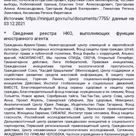
инагент, Кочетков Игорь Викторович, Иркутский союз библиофилов, Честные
выборы, Нобелевский призыв, Еланчик Олег Александрович, Григорьева
Алина Александровна, Григорьев Андрей Валерьевич , Гималова Регина
Эмилевна, Хисамова Регина Фаритовна
Источник:
https://minjust.gov.ru/ru/documents/7755/
данные на
03.12.2021
* Сведения реестра НКО, выполняющих функции
иностранного агента:
Гражданин.Армия.Право, Нижегородский центр немецкой и европейской
культуры, Центр гендерных исследований, Фонд защиты прав граждан Штаб,
Институт права и публичной политики, Фонд борьбы с коррупцией, Альянс
врачей, НАСИЛИЮ.НЕТ, Мы против СПИДа, СВЕЧА, Открытый Петербург,
Гуманитарное действие, Лига Избирателей, Правовая инициатива,
Гражданская инициатива против экологической преступности,
Гражданский Союз, "Хасдей Ерушалаим" (Милосердие), Центр поддержки и
содействия развитию средств массовой информации, В защиту прав
заключенных, Горячая Линия, Центр социально-информационных
инициатив Действие, Институт глобализации и социальных движений,
ВМЕСТЕ, Благотворительный фонд охраны здоровья и защиты прав
граждан, Благотворительный фонд помощи осужденным и их семьям, Фонд
Тольятти, Новое время, Серебряная тайга, Так-Так-Так, центр Сова, центр
Анна, Проект Апрель, Самарская губерния, Эра здоровья, Мемориал,
Аналитический Центр Юрия Левады, Издательство Парк Гагарина, Фонд
содействия имени Андрея Рылькова, Сфера, Уральская правозащитная
группа, Женщины Евразии, СИБАЛЬТ, Институт прав человека, Фонд защиты
гласности, Российский исследовательский центр по правам человека,
Дальневосточный центр развития гражданских инициатив и социального
партнерства, Пермский региональный правозащитный центр, Гражданское
действие, Центр независимых социологических исследований, Сутяжник,
АКАДЕМИЯ ПО ПРАВАМ ЧЕЛОВЕКА, Частное учреждение в Калининграде по