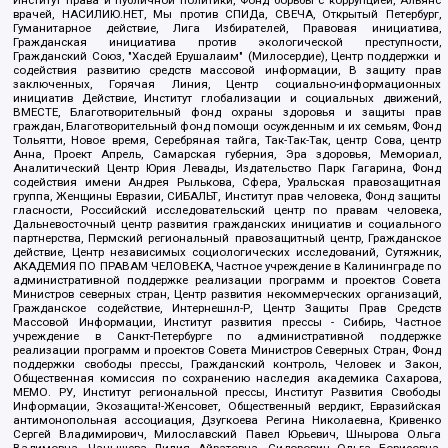
Институт права и публичной политики, Фонд борьбы с коррупцией, Альянс
врачей, НАСИЛИЮ.НЕТ, Мы против СПИДа, СВЕЧА, Открытый Петербург,
Гуманитарное действие, Лига Избирателей, Правовая инициатива,
Гражданская инициатива против экологической преступности,
Гражданский Союз, "Хасдей Ерушалаим" (Милосердие), Центр поддержки и
содействия развитию средств массовой информации, В защиту прав
заключенных, Горячая Линия, Центр социально-информационных
инициатив Действие, Институт глобализации и социальных движений,
ВМЕСТЕ, Благотворительный фонд охраны здоровья и защиты прав
граждан, Благотворительный фонд помощи осужденным и их семьям, Фонд
Тольятти, Новое время, Серебряная тайга, Так-Так-Так, центр Сова, центр
Анна, Проект Апрель, Самарская губерния, Эра здоровья, Мемориал,
Аналитический Центр Юрия Левады, Издательство Парк Гагарина, Фонд
содействия имени Андрея Рылькова, Сфера, Уральская правозащитная
группа, Женщины Евразии, СИБАЛЬТ, Институт прав человека, Фонд защиты
гласности, Российский исследовательский центр по правам человека,
Дальневосточный центр развития гражданских инициатив и социального
партнерства, Пермский региональный правозащитный центр, Гражданское
действие, Центр независимых социологических исследований, Сутяжник,
АКАДЕМИЯ ПО ПРАВАМ ЧЕЛОВЕКА, Частное учреждение в Калининграде по
административной поддержке реализации программ и проектов Совета
Министров северных стран, Центр развития некоммерческих организаций,
Гражданское содействие, Интернешнл-Р, Центр Защиты Прав Средств
Массовой Информации, Институт развития прессы - Сибирь, Частное
учреждение в Санкт-Петербурге по административной поддержке
реализации программ и проектов Совета Министров Северных Стран, Фонд
поддержки свободы прессы, Гражданский контроль, Человек и Закон,
Общественная комиссия по сохранению наследия академика Сахарова,
МЕМО. РУ, Институт региональной прессы, Институт Развития Свободы
Информации, Экозащита!-Женсовет, Общественный вердикт, Евразийская
антимонопольная ассоциация, Дзугкоева Регина Николаевна, Кривенко
Сергей Владимирович, Милославский Павел Юрьевич, Шнырова Ольга