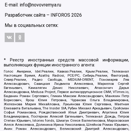
E-mail: info@novovremya.ru
Разработчик сайта –
INFOROS
2026
Мы в социальных сетях:
* Реестр иностранных средств массовой информации,
выполняющих функции иностранного агента:
Голос Америки, Idel.Реалии, Кавказ.Реалии, Крым.Реалии, Телеканал
Настоящее Время, Azatliq Radiosi, PCE/PC, Сибирь.Реалии, Фактограф,
Север.Реалии, Радио Свобода, MEDIUM-ORIENT, Пономарев Лев
Александрович, Савицкая Людмила Алексеевна, Маркелов Сергей
Евгеньевич, Камалягин Денис Николаевич, Апахончич Дарья
Александровна, Medusa Project, Первое антикоррупционное СМИ, VTimes.io,
Баданин Роман Сергеевич, Гликин Максим Александрович, Маняхин Петр
Борисович, Ярош Юлия Петровна, Чуракова Ольга Владимировна,
Железнова Мария Михайловна, Лукьянова Юлия Сергеевна, Маетная
Елизавета Витальевна, The Insider SIA, Рубин Михаил Аркадьевич, Гройсман
Софья Романовна, Рождественский Илья Дмитриевич, Апухтина Юлия
Владимировна, Постернак Алексей Евгеньевич, Телеканал Дождь, Петров
Степан Юрьевич, Istories fonds, Шмагун Олеся Валентиновна, Мароховская
Алеся Алексеевна, Долинина Ирина Николаевна, Шлейнов Роман Юрьевич,
Анин Роман Александрович, Великовский Дмитрий Александрович,