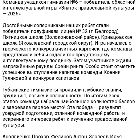
Команда учащихся гимназии №6 – победитель областной
интеллектуальной игры «Знаток православной культуры
— 2026»
Достойными соперниками наших ребят стали
победители полуфинала: лицей № 32 (г. Белгород),
Пятницкая школа (Волоконовский район), Кривцовская
школа (Яковлевский городской округ). Игра началась с
творческого конкурса визитных карточек, где команды
представили себя и задали тон предстоящему
интеллектуальному поединку. Затем участников ждали
напряжённые раунды брейн‑ринга. Особо стоит отметить
успешное выступление капитана команды Ксении
Тулиновой в конкурсе капитанов.
Губкинские гимназисты проявили глубокие знания,
эрудицию, логику и сплочённость. По итогам всех
этапов команда набрала наибольшее количество баллов
и завоевала первое место! Эта победа — результат
усердной подготовки, отличной командной работы и
искреннего интереса ребят к изучению православной
культуры.
Аноприенко Прохор, Феданов Антон, Злодеев Илья,