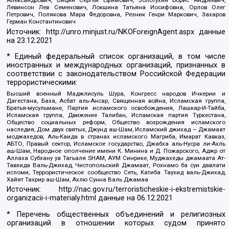
Александрович, Вицин Сергей Ефимович, Золотухин Борис Андреевич,
Левинсон Лев Семенович, Локшина Татьяна Иосифовна, Орлов Олег
Петрович, Полякова Мара Федоровна, Резник Генри Маркович, Захаров
Герман Константинович
Источник:
http://unro.minjust.ru/NKOForeignAgent.aspx
данные
на
23.12.2021
* Единый федеральный список организаций, в том числе
иностранных и международных организаций, признанных в
соответствии с законодательством Российской Федерации
террористическими:
Высший военный Маджлисуль Шура, Конгресс народов Ичкерии и
Дагестана, База, Асбат аль-Ансар, Священная война, Исламская группа,
Братья-мусульмане, Партия исламского освобождения, Лашкар-И-Тайба,
Исламская группа, Движение Талибан, Исламская партия Туркестана,
Общество социальных реформ, Общество возрождения исламского
наследия, Дом двух святых, Джунд аш-Шам, Исламский джихад – Джамаат
моджахедов, Аль-Каида в странах исламского Магриба, Имарат Кавказ,
АБТО, Правый сектор, Исламское государство, Джабха аль-Нусра ли-Ахль
аш-Шам, Народное ополчение имени К. Минина и Д. Пожарского, Аджр от
Аллаха Субхану уа Тагьаля SHAM, АУМ Синрике, Муджахеды джамаата Ат-
Тавхида Валь-Джихад, Чистопольский Джамаат, Рохнамо ба суи давлати
исломи, Террористическое сообщество Сеть, Катиба Таухид валь-Джихад,
Хайят Тахрир аш-Шам, Ахлю Сунна Валь Джамаа
Источник:
http://nac.gov.ru/terroristicheskie-i-ekstremistskie-
organizacii-i-materialy.html
данные на
06.12.2021
* Перечень общественных объединений и религиозных
организаций в отношении которых судом принято