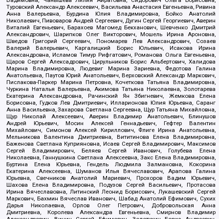
Вадимовна, Чанышева Лилия Айратовна, Сидорович Ольга Борисовна,
Туровский Александр Алексеевич, Васильева Анастасия Евгеньевна, Ривина
Анна Валерьевна, Бурдина Юлия Владимировна, Бойко Анатолий
Николаевич, Пивоваров Андрей Сергеевич, Дугин Сергей Георгиевич, Аверин
Виталий Евгеньевич, Барахоев Магомед Бекханович, Шевченко Дмитрий
Александрович, Шарипков Олег Викторович, Мошель Ирина Ароновна,
Шведов Григорий Сергеевич, Пономарев Лев Александрович, Созаев
Валерий Валерьевич, Каргалицкий Борис Юльевич, Исакова Ирина
Александровна, Исламов Тимур Рифгатович, Романова Ольга Евгеньевна,
Щаров Сергей Алексадрович, Цирульников Борис Альбертович, Халидова
Марина Владимировна, Людевиг Марина Зариевна, Федотова Галина
Анатольевна, Паутов Юрий Анатольевич, Верховский Александр Маркович,
Пислакова-Паркер Марина Петровна, Кочеткова Татьяна Владимировна,
Чуркина Наталья Валерьевна, Акимова Татьяна Николаевна, Золотарева
Екатерина Александровна, Рачинский Ян Збигневич, Жемкова Елена
Борисовна, Гудков Лев Дмитриевич, Илларионова Юлия Юрьевна, Саранг
Анна Васильевна, Захарова Светлана Сергеевна, Щур Татьяна Михайловна,
Щур Николай Алексеевич, Аверин Владимир Анатольевич, Блинушов
Андрей Юрьевич, Мосин Алексей Геннадьевич, Гефтер Валентин
Михайлович, Симонов Алексей Кириллович, Флиге Ирина Анатольевна,
Мельникова Валентина Дмитриевна, Вититинова Елена Владимировна,
Баженова Светлана Куприяновна, Исаев Сергей Владимирович, Максимов
Сергей Владимирович, Беляев Сергей Иванович, Голубева Елена
Николаевна, Ганнушкина Светлана Алексеевна, Закс Елена Владимировна,
Буртина Елена Юрьевна, Гендель Людмила Залмановна, Кокорина
Екатерина Алексеевна, Шуманов Илья Вячеславович, Арапова Галина
Юрьевна, Свечников Анатолий Мариевич, Прохоров Вадим Юрьевич,
Шахова Елена Владимировна, Подузов Сергей Васильевич, Протасова
Ирина Вячеславовна, Литинский Леонид Борисович, Лукашевский Сергей
Маркович, Бахмин Вячеслав Иванович, Шабад Анатолий Ефимович, Сухих
Дарья Николаевна, Орлов Олег Петрович, Добровольская Анна
Дмитриевна, Королева Александра Евгеньевна, Смирнов Владимир