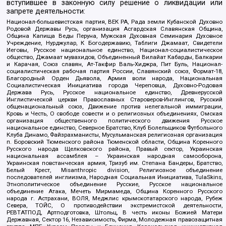
вступившее в законную силу решение о ликвидации или
запрете деятельности:
Национал-большевистская партия, ВЕК РА, Рада земли Кубанской Духовно
Родовой Державы Русь, организация Асгардская Славянская Община,
Община Капища Веды Перуна, Мужская Духовная Семинария Духовное
Учреждение, Нурджулар, К Богодержавию, Таблиги Джамаат, Свидетели
Иеговы, Русское национальное единство, Национал-социалистическое
общество, Джамаат мувахидов, Объединенный Вилайат Кабарды, Балкарии
и Карачая, Союз славян, Ат-Такфир Валь-Хиджра, Пит Буль, Национал-
социалистическая рабочая партия России, Славянский союз, Формат-18,
Благородный Орден Дьявола, Армия воли народа, Национальная
Социалистическая Инициатива города Череповца, Духовно-Родовая
Держава Русь, Русское национальное единство, Древнерусской
Инглистической церкви Православных Староверов-Инглингов, Русский
общенациональный союз, Движение против нелегальной иммиграции,
Кровь и Честь, О свободе совести и о религиозных объединениях, Омская
организация общественного политического движения Русское
национальное единство, Северное Братство, Клуб Болельщиков Футбольного
Клуба Динамо, Файзрахманисты, Мусульманская религиозная организация
п. Боровский Тюменского района Тюменской области, Община Коренного
Русского народа Щелковского района, Правый сектор, Украинская
национальная ассамблея – Украинская народная самооборона,
Украинская повстанческая армия, Тризуб им. Степана Бандеры, Братство,
Белый Крест, Misanthropic division, Религиозное объединение
последователей инглиизма, Народная Социальная Инициатива, TulaSkins,
Этнополитическое объединение Русские, Русское национальное
объединение Атака, Мечеть Мирмамеда, Община Коренного Русского
народа г. Астрахани, ВОЛЯ, Меджлис крымскотатарского народа, Рубеж
Севера, ТОЙС, О противодействии экстремистской деятельности,
РЕВТАТПОД, Артподготовка, Штольц, В честь иконы Божией Матери
Державная, Сектор 16, Независимость, Фирма, Молодежная правозащитная