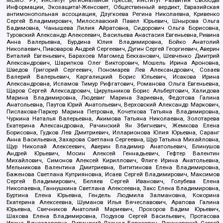
МЕМО. РУ, Институт региональной прессы, Институт Развития Свободы
Информации, Экозащита!-Женсовет, Общественный вердикт, Евразийская
антимонопольная ассоциация, Дзугкоева Регина Николаевна, Кривенко
Сергей Владимирович, Милославский Павел Юрьевич, Шнырова Ольга
Вадимовна, Чанышева Лилия Айратовна, Сидорович Ольга Борисовна,
Туровский Александр Алексеевич, Васильева Анастасия Евгеньевна, Ривина
Анна Валерьевна, Бурдина Юлия Владимировна, Бойко Анатолий
Николаевич, Пивоваров Андрей Сергеевич, Дугин Сергей Георгиевич, Аверин
Виталий Евгеньевич, Барахоев Магомед Бекханович, Шевченко Дмитрий
Александрович, Шарипков Олег Викторович, Мошель Ирина Ароновна,
Шведов Григорий Сергеевич, Пономарев Лев Александрович, Созаев
Валерий Валерьевич, Каргалицкий Борис Юльевич, Исакова Ирина
Александровна, Исламов Тимур Рифгатович, Романова Ольга Евгеньевна,
Щаров Сергей Алексадрович, Цирульников Борис Альбертович, Халидова
Марина Владимировна, Людевиг Марина Зариевна, Федотова Галина
Анатольевна, Паутов Юрий Анатольевич, Верховский Александр Маркович,
Пислакова-Паркер Марина Петровна, Кочеткова Татьяна Владимировна,
Чуркина Наталья Валерьевна, Акимова Татьяна Николаевна, Золотарева
Екатерина Александровна, Рачинский Ян Збигневич, Жемкова Елена
Борисовна, Гудков Лев Дмитриевич, Илларионова Юлия Юрьевна, Саранг
Анна Васильевна, Захарова Светлана Сергеевна, Щур Татьяна Михайловна,
Щур Николай Алексеевич, Аверин Владимир Анатольевич, Блинушов
Андрей Юрьевич, Мосин Алексей Геннадьевич, Гефтер Валентин
Михайлович, Симонов Алексей Кириллович, Флиге Ирина Анатольевна,
Мельникова Валентина Дмитриевна, Вититинова Елена Владимировна,
Баженова Светлана Куприяновна, Исаев Сергей Владимирович, Максимов
Сергей Владимирович, Беляев Сергей Иванович, Голубева Елена
Николаевна, Ганнушкина Светлана Алексеевна, Закс Елена Владимировна,
Буртина Елена Юрьевна, Гендель Людмила Залмановна, Кокорина
Екатерина Алексеевна, Шуманов Илья Вячеславович, Арапова Галина
Юрьевна, Свечников Анатолий Мариевич, Прохоров Вадим Юрьевич,
Шахова Елена Владимировна, Подузов Сергей Васильевич, Протасова