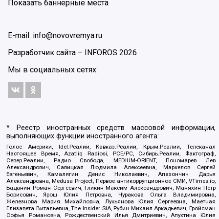
Показать баннерные места
E-mail: info@novovremya.ru
Разработчик сайта –
INFOROS
2026
Мы в социальных сетях:
* Реестр иностранных средств массовой информации,
выполняющих функции иностранного агента:
Голос Америки, Idel.Реалии, Кавказ.Реалии, Крым.Реалии, Телеканал
Настоящее Время, Azatliq Radiosi, PCE/PC, Сибирь.Реалии, Фактограф,
Север.Реалии, Радио Свобода, MEDIUM-ORIENT, Пономарев Лев
Александрович, Савицкая Людмила Алексеевна, Маркелов Сергей
Евгеньевич, Камалягин Денис Николаевич, Апахончич Дарья
Александровна, Medusa Project, Первое антикоррупционное СМИ, VTimes.io,
Баданин Роман Сергеевич, Гликин Максим Александрович, Маняхин Петр
Борисович, Ярош Юлия Петровна, Чуракова Ольга Владимировна,
Железнова Мария Михайловна, Лукьянова Юлия Сергеевна, Маетная
Елизавета Витальевна, The Insider SIA, Рубин Михаил Аркадьевич, Гройсман
Софья Романовна, Рождественский Илья Дмитриевич, Апухтина Юлия