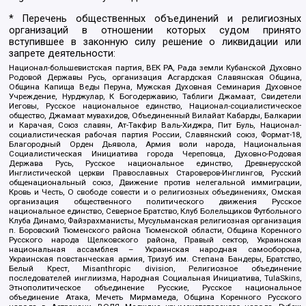
* Перечень общественных объединений и религиозных
организаций в отношении которых судом принято
вступившее в законную силу решение о ликвидации или
запрете деятельности:
Национал-большевистская партия, ВЕК РА, Рада земли Кубанской Духовно
Родовой Державы Русь, организация Асгардская Славянская Община,
Община Капища Веды Перуна, Мужская Духовная Семинария Духовное
Учреждение, Нурджулар, К Богодержавию, Таблиги Джамаат, Свидетели
Иеговы, Русское национальное единство, Национал-социалистическое
общество, Джамаат мувахидов, Объединенный Вилайат Кабарды, Балкарии
и Карачая, Союз славян, Ат-Такфир Валь-Хиджра, Пит Буль, Национал-
социалистическая рабочая партия России, Славянский союз, Формат-18,
Благородный Орден Дьявола, Армия воли народа, Национальная
Социалистическая Инициатива города Череповца, Духовно-Родовая
Держава Русь, Русское национальное единство, Древнерусской
Инглистической церкви Православных Староверов-Инглингов, Русский
общенациональный союз, Движение против нелегальной иммиграции,
Кровь и Честь, О свободе совести и о религиозных объединениях, Омская
организация общественного политического движения Русское
национальное единство, Северное Братство, Клуб Болельщиков Футбольного
Клуба Динамо, Файзрахманисты, Мусульманская религиозная организация
п. Боровский Тюменского района Тюменской области, Община Коренного
Русского народа Щелковского района, Правый сектор, Украинская
национальная ассамблея – Украинская народная самооборона,
Украинская повстанческая армия, Тризуб им. Степана Бандеры, Братство,
Белый Крест, Misanthropic division, Религиозное объединение
последователей инглиизма, Народная Социальная Инициатива, TulaSkins,
Этнополитическое объединение Русские, Русское национальное
объединение Атака, Мечеть Мирмамеда, Община Коренного Русского