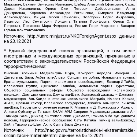
Ирина Вячеславовна, Литинский Леонид Борисович, Лукашевский Сергей
Маркович, Бахмин Вячеслав Иванович, Шабад Анатолий Ефимович, Сухих
Дарья Николаевна, Орлов Олег Петрович, Добровольская Анна
Дмитриевна, Королева Александра Евгеньевна, Смирнов Владимир
Александрович, Вицин Сергей Ефимович, Золотухин Борис Андреевич,
Левинсон Лев Семенович, Локшина Татьяна Иосифовна, Орлов Олег
Петрович, Полякова Мара Федоровна, Резник Генри Маркович, Захаров
Герман Константинович
Источник:
http://unro.minjust.ru/NKOForeignAgent.aspx
данные
на
23.12.2021
* Единый федеральный список организаций, в том числе
иностранных и международных организаций, признанных в
соответствии с законодательством Российской Федерации
террористическими:
Высший военный Маджлисуль Шура, Конгресс народов Ичкерии и
Дагестана, База, Асбат аль-Ансар, Священная война, Исламская группа,
Братья-мусульмане, Партия исламского освобождения, Лашкар-И-Тайба,
Исламская группа, Движение Талибан, Исламская партия Туркестана,
Общество социальных реформ, Общество возрождения исламского
наследия, Дом двух святых, Джунд аш-Шам, Исламский джихад – Джамаат
моджахедов, Аль-Каида в странах исламского Магриба, Имарат Кавказ,
АБТО, Правый сектор, Исламское государство, Джабха аль-Нусра ли-Ахль
аш-Шам, Народное ополчение имени К. Минина и Д. Пожарского, Аджр от
Аллаха Субхану уа Тагьаля SHAM, АУМ Синрике, Муджахеды джамаата Ат-
Тавхида Валь-Джихад, Чистопольский Джамаат, Рохнамо ба суи давлати
исломи, Террористическое сообщество Сеть, Катиба Таухид валь-Джихад,
Хайят Тахрир аш-Шам, Ахлю Сунна Валь Джамаа
Источник:
http://nac.gov.ru/terroristicheskie-i-ekstremistskie-
organizacii-i-materialy.html
данные на
06.12.2021