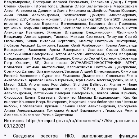
Владимировна, Постернак Алексей Евгеньевич, Телеканал Дождь, Петров
Степан Юрьевич, Istories fonds, Шмагун Олеся Валентиновна, Мароховская
Алеся Алексеевна, Долинина Ирина Николаевна, Шлейнов Роман Юрьевич,
Анин Роман Александрович, Великовский Дмитрий Александрович,
Альтаир 2021, Ромашки монолит, Главный редактор 2021, Вега 2021, Важные
иноагенты, Каткова Вероника Вячеславовна, Карезина Инна Павловна,
Кузьмина Людмила Гавриловна, Костылева Полина Владимировна, Лютов
Александр Иванович, Жилкин Владимир Владимирович, Жилинский
Владимир Александрович, Тихонов Михаил Сергеевич, Пискунов Сергей
Евгеньевич, Ковин Виталий Сергеевич, Кильтау Екатерина Викторовна,
Любарев Аркадий Ефимович, Гурман Юрий Альбертович, Грезев Александр
Викторович, Важенков Артем Валерьевич, Иванова София Юрьевна,
Пигалкин Илья Валерьевич, Петров Алексей Викторович, Егоров Владимир
Владимирович, Гусев Андрей Юрьевич, Смирнов Сергей Сергеевич, Верзилов
Петр Юрьевич, ЗП, Зона права, ЖУРНАЛИСТ-ИНОСТРАННЫЙ АГЕНТ,
Вольтская Татьяна Анатольевна, Клепиковская Екатерина Дмитриевна,
Сотников Даниил Владимирович, Захаров Андрей Вячеславович, Симонов
Евгений Алексеевич, Сурначева Елизавета Дмитриевна, Соловьева Елена
Анатольевна, Арапова Галина Юрьевна, Перл Роман Александрович, МЕМО,
Mason G.E.S. Anonymous Foundation, Stichting Bellingcat, Якутия – Наше
Мнение, Москоу диджитал медиа, РС-Балт, Заговора Максим
Александрович, Ветошкина Валерия Валерьевна, Павлов Иван Юрьевич,
Скворцова Елена Сергеевна, Оленичев Максим Владимирович, Как бы
инагент, Кочетков Игорь Викторович, Иркутский союз библиофилов, Честные
выборы, Нобелевский призыв, Еланчик Олег Александрович, Григорьева
Алина Александровна, Григорьев Андрей Валерьевич , Гималова Регина
Эмилевна, Хисамова Регина Фаритовна
Источник:
https://minjust.gov.ru/ru/documents/7755/
данные на
03.12.2021
* Сведения реестра НКО, выполняющих функции