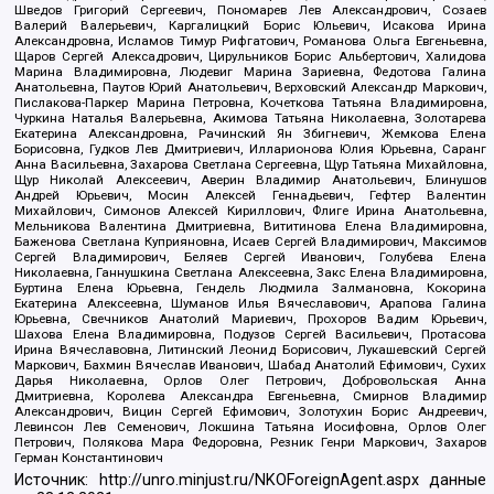
Шведов Григорий Сергеевич, Пономарев Лев Александрович, Созаев
Валерий Валерьевич, Каргалицкий Борис Юльевич, Исакова Ирина
Александровна, Исламов Тимур Рифгатович, Романова Ольга Евгеньевна,
Щаров Сергей Алексадрович, Цирульников Борис Альбертович, Халидова
Марина Владимировна, Людевиг Марина Зариевна, Федотова Галина
Анатольевна, Паутов Юрий Анатольевич, Верховский Александр Маркович,
Пислакова-Паркер Марина Петровна, Кочеткова Татьяна Владимировна,
Чуркина Наталья Валерьевна, Акимова Татьяна Николаевна, Золотарева
Екатерина Александровна, Рачинский Ян Збигневич, Жемкова Елена
Борисовна, Гудков Лев Дмитриевич, Илларионова Юлия Юрьевна, Саранг
Анна Васильевна, Захарова Светлана Сергеевна, Щур Татьяна Михайловна,
Щур Николай Алексеевич, Аверин Владимир Анатольевич, Блинушов
Андрей Юрьевич, Мосин Алексей Геннадьевич, Гефтер Валентин
Михайлович, Симонов Алексей Кириллович, Флиге Ирина Анатольевна,
Мельникова Валентина Дмитриевна, Вититинова Елена Владимировна,
Баженова Светлана Куприяновна, Исаев Сергей Владимирович, Максимов
Сергей Владимирович, Беляев Сергей Иванович, Голубева Елена
Николаевна, Ганнушкина Светлана Алексеевна, Закс Елена Владимировна,
Буртина Елена Юрьевна, Гендель Людмила Залмановна, Кокорина
Екатерина Алексеевна, Шуманов Илья Вячеславович, Арапова Галина
Юрьевна, Свечников Анатолий Мариевич, Прохоров Вадим Юрьевич,
Шахова Елена Владимировна, Подузов Сергей Васильевич, Протасова
Ирина Вячеславовна, Литинский Леонид Борисович, Лукашевский Сергей
Маркович, Бахмин Вячеслав Иванович, Шабад Анатолий Ефимович, Сухих
Дарья Николаевна, Орлов Олег Петрович, Добровольская Анна
Дмитриевна, Королева Александра Евгеньевна, Смирнов Владимир
Александрович, Вицин Сергей Ефимович, Золотухин Борис Андреевич,
Левинсон Лев Семенович, Локшина Татьяна Иосифовна, Орлов Олег
Петрович, Полякова Мара Федоровна, Резник Генри Маркович, Захаров
Герман Константинович
Источник:
http://unro.minjust.ru/NKOForeignAgent.aspx
данные