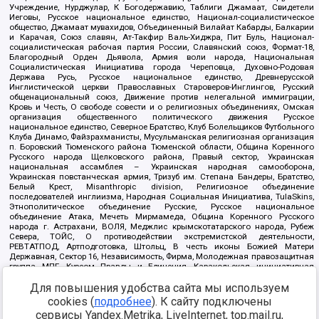
Учреждение, Нурджулар, К Богодержавию, Таблиги Джамаат, Свидетели
Иеговы, Русское национальное единство, Национал-социалистическое
общество, Джамаат мувахидов, Объединенный Вилайат Кабарды, Балкарии
и Карачая, Союз славян, Ат-Такфир Валь-Хиджра, Пит Буль, Национал-
социалистическая рабочая партия России, Славянский союз, Формат-18,
Благородный Орден Дьявола, Армия воли народа, Национальная
Социалистическая Инициатива города Череповца, Духовно-Родовая
Держава Русь, Русское национальное единство, Древнерусской
Инглистической церкви Православных Староверов-Инглингов, Русский
общенациональный союз, Движение против нелегальной иммиграции,
Кровь и Честь, О свободе совести и о религиозных объединениях, Омская
организация общественного политического движения Русское
национальное единство, Северное Братство, Клуб Болельщиков Футбольного
Клуба Динамо, Файзрахманисты, Мусульманская религиозная организация
п. Боровский Тюменского района Тюменской области, Община Коренного
Русского народа Щелковского района, Правый сектор, Украинская
национальная ассамблея – Украинская народная самооборона,
Украинская повстанческая армия, Тризуб им. Степана Бандеры, Братство,
Белый Крест, Misanthropic division, Религиозное объединение
последователей инглиизма, Народная Социальная Инициатива, TulaSkins,
Этнополитическое объединение Русские, Русское национальное
объединение Атака, Мечеть Мирмамеда, Община Коренного Русского
народа г. Астрахани, ВОЛЯ, Меджлис крымскотатарского народа, Рубеж
Севера, ТОЙС, О противодействии экстремистской деятельности,
РЕВТАТПОД, Артподготовка, Штольц, В честь иконы Божией Матери
Державная, Сектор 16, Независимость, Фирма, Молодежная правозащитная
группа МПГ, Курсом Правды и Единения, Каракольская инициативная
группа, Автоград Крю, Союз Славянских Сил Руси, Алля-Аят,
Для повышения удобства сайта мы используем
Благотворительный пансионат Ак Умут, Русская республика Русь,
Арестантское уголовное единство, Башкорт, Нация и свобода, W.H.С., Фалунь
cookies (
подробнее
). К сайту подключены
Дафа, Иртыш Ultras, Русский Патриотический клуб-Новокузнецк/РПК,
сервисы Yandex.Metrika, LiveInternet, top.mail.ru,
Сибирский державный союз, Фонд борьбы с коррупцией, Фонд защиты прав