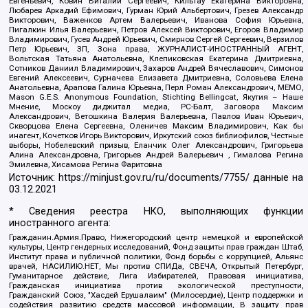
Евгеньевич, Ковин Виталий Сергеевич, Кильтау Екатерина Викторовна,
Любарев Аркадий Ефимович, Гурман Юрий Альбертович, Грезев Александр
Викторович, Важенков Артем Валерьевич, Иванова София Юрьевна,
Пигалкин Илья Валерьевич, Петров Алексей Викторович, Егоров Владимир
Владимирович, Гусев Андрей Юрьевич, Смирнов Сергей Сергеевич, Верзилов
Петр Юрьевич, ЗП, Зона права, ЖУРНАЛИСТ-ИНОСТРАННЫЙ АГЕНТ,
Вольтская Татьяна Анатольевна, Клепиковская Екатерина Дмитриевна,
Сотников Даниил Владимирович, Захаров Андрей Вячеславович, Симонов
Евгений Алексеевич, Сурначева Елизавета Дмитриевна, Соловьева Елена
Анатольевна, Арапова Галина Юрьевна, Перл Роман Александрович, МЕМО,
Mason G.E.S. Anonymous Foundation, Stichting Bellingcat, Якутия – Наше
Мнение, Москоу диджитал медиа, РС-Балт, Заговора Максим
Александрович, Ветошкина Валерия Валерьевна, Павлов Иван Юрьевич,
Скворцова Елена Сергеевна, Оленичев Максим Владимирович, Как бы
инагент, Кочетков Игорь Викторович, Иркутский союз библиофилов, Честные
выборы, Нобелевский призыв, Еланчик Олег Александрович, Григорьева
Алина Александровна, Григорьев Андрей Валерьевич , Гималова Регина
Эмилевна, Хисамова Регина Фаритовна
Источник:
https://minjust.gov.ru/ru/documents/7755/
данные на
03.12.2021
* Сведения реестра НКО, выполняющих функции
иностранного агента:
Гражданин.Армия.Право, Нижегородский центр немецкой и европейской
культуры, Центр гендерных исследований, Фонд защиты прав граждан Штаб,
Институт права и публичной политики, Фонд борьбы с коррупцией, Альянс
врачей, НАСИЛИЮ.НЕТ, Мы против СПИДа, СВЕЧА, Открытый Петербург,
Гуманитарное действие, Лига Избирателей, Правовая инициатива,
Гражданская инициатива против экологической преступности,
Гражданский Союз, "Хасдей Ерушалаим" (Милосердие), Центр поддержки и
содействия развитию средств массовой информации, В защиту прав