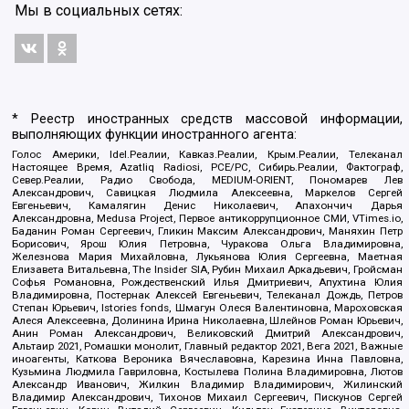
Мы в социальных сетях:
* Реестр иностранных средств массовой информации,
выполняющих функции иностранного агента:
Голос Америки, Idel.Реалии, Кавказ.Реалии, Крым.Реалии, Телеканал
Настоящее Время, Azatliq Radiosi, PCE/PC, Сибирь.Реалии, Фактограф,
Север.Реалии, Радио Свобода, MEDIUM-ORIENT, Пономарев Лев
Александрович, Савицкая Людмила Алексеевна, Маркелов Сергей
Евгеньевич, Камалягин Денис Николаевич, Апахончич Дарья
Александровна, Medusa Project, Первое антикоррупционное СМИ, VTimes.io,
Баданин Роман Сергеевич, Гликин Максим Александрович, Маняхин Петр
Борисович, Ярош Юлия Петровна, Чуракова Ольга Владимировна,
Железнова Мария Михайловна, Лукьянова Юлия Сергеевна, Маетная
Елизавета Витальевна, The Insider SIA, Рубин Михаил Аркадьевич, Гройсман
Софья Романовна, Рождественский Илья Дмитриевич, Апухтина Юлия
Владимировна, Постернак Алексей Евгеньевич, Телеканал Дождь, Петров
Степан Юрьевич, Istories fonds, Шмагун Олеся Валентиновна, Мароховская
Алеся Алексеевна, Долинина Ирина Николаевна, Шлейнов Роман Юрьевич,
Анин Роман Александрович, Великовский Дмитрий Александрович,
Альтаир 2021, Ромашки монолит, Главный редактор 2021, Вега 2021, Важные
иноагенты, Каткова Вероника Вячеславовна, Карезина Инна Павловна,
Кузьмина Людмила Гавриловна, Костылева Полина Владимировна, Лютов
Александр Иванович, Жилкин Владимир Владимирович, Жилинский
Владимир Александрович, Тихонов Михаил Сергеевич, Пискунов Сергей