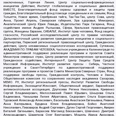
заключенных, Горячая Линия, Центр социально-информационных
инициатив Действие, Институт глобализации и социальных движений,
ВМЕСТЕ, Благотворительный фонд охраны здоровья и защиты прав
граждан, Благотворительный фонд помощи осужденным и их семьям, Фонд
Тольятти, Новое время, Серебряная тайга, Так-Так-Так, центр Сова, центр
Анна, Проект Апрель, Самарская губерния, Эра здоровья, Мемориал,
Аналитический Центр Юрия Левады, Издательство Парк Гагарина, Фонд
содействия имени Андрея Рылькова, Сфера, Уральская правозащитная
группа, Женщины Евразии, СИБАЛЬТ, Институт прав человека, Фонд защиты
гласности, Российский исследовательский центр по правам человека,
Дальневосточный центр развития гражданских инициатив и социального
партнерства, Пермский региональный правозащитный центр, Гражданское
действие, Центр независимых социологических исследований, Сутяжник,
АКАДЕМИЯ ПО ПРАВАМ ЧЕЛОВЕКА, Частное учреждение в Калининграде по
административной поддержке реализации программ и проектов Совета
Министров северных стран, Центр развития некоммерческих организаций,
Гражданское содействие, Интернешнл-Р, Центр Защиты Прав Средств
Массовой Информации, Институт развития прессы - Сибирь, Частное
учреждение в Санкт-Петербурге по административной поддержке
реализации программ и проектов Совета Министров Северных Стран, Фонд
поддержки свободы прессы, Гражданский контроль, Человек и Закон,
Общественная комиссия по сохранению наследия академика Сахарова,
МЕМО. РУ, Институт региональной прессы, Институт Развития Свободы
Информации, Экозащита!-Женсовет, Общественный вердикт, Евразийская
антимонопольная ассоциация, Дзугкоева Регина Николаевна, Кривенко
Сергей Владимирович, Милославский Павел Юрьевич, Шнырова Ольга
Вадимовна, Чанышева Лилия Айратовна, Сидорович Ольга Борисовна,
Туровский Александр Алексеевич, Васильева Анастасия Евгеньевна, Ривина
Анна Валерьевна, Бурдина Юлия Владимировна, Бойко Анатолий
Николаевич, Пивоваров Андрей Сергеевич, Дугин Сергей Георгиевич, Аверин
Виталий Евгеньевич, Барахоев Магомед Бекханович, Шевченко Дмитрий
Александрович, Шарипков Олег Викторович, Мошель Ирина Ароновна,