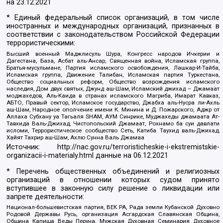
на
23.12.2021
* Единый федеральный список организаций, в том числе
иностранных и международных организаций, признанных в
соответствии с законодательством Российской Федерации
террористическими:
Высший военный Маджлисуль Шура, Конгресс народов Ичкерии и
Дагестана, База, Асбат аль-Ансар, Священная война, Исламская группа,
Братья-мусульмане, Партия исламского освобождения, Лашкар-И-Тайба,
Исламская группа, Движение Талибан, Исламская партия Туркестана,
Общество социальных реформ, Общество возрождения исламского
наследия, Дом двух святых, Джунд аш-Шам, Исламский джихад – Джамаат
моджахедов, Аль-Каида в странах исламского Магриба, Имарат Кавказ,
АБТО, Правый сектор, Исламское государство, Джабха аль-Нусра ли-Ахль
аш-Шам, Народное ополчение имени К. Минина и Д. Пожарского, Аджр от
Аллаха Субхану уа Тагьаля SHAM, АУМ Синрике, Муджахеды джамаата Ат-
Тавхида Валь-Джихад, Чистопольский Джамаат, Рохнамо ба суи давлати
исломи, Террористическое сообщество Сеть, Катиба Таухид валь-Джихад,
Хайят Тахрир аш-Шам, Ахлю Сунна Валь Джамаа
Источник:
http://nac.gov.ru/terroristicheskie-i-ekstremistskie-
organizacii-i-materialy.html
данные на
06.12.2021
* Перечень общественных объединений и религиозных
организаций в отношении которых судом принято
вступившее в законную силу решение о ликвидации или
запрете деятельности:
Национал-большевистская партия, ВЕК РА, Рада земли Кубанской Духовно
Родовой Державы Русь, организация Асгардская Славянская Община,
Община Капища Веды Перуна, Мужская Духовная Семинария Духовное