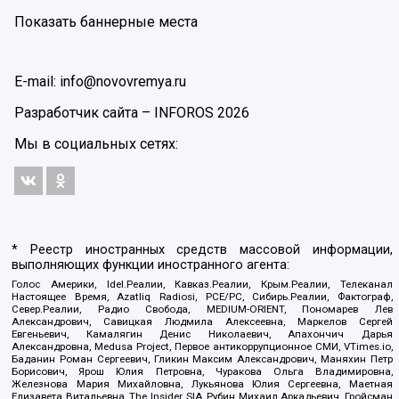
Показать баннерные места
E-mail: info@novovremya.ru
Разработчик сайта –
INFOROS
2026
Мы в социальных сетях:
* Реестр иностранных средств массовой информации,
выполняющих функции иностранного агента:
Голос Америки, Idel.Реалии, Кавказ.Реалии, Крым.Реалии, Телеканал
Настоящее Время, Azatliq Radiosi, PCE/PC, Сибирь.Реалии, Фактограф,
Север.Реалии, Радио Свобода, MEDIUM-ORIENT, Пономарев Лев
Александрович, Савицкая Людмила Алексеевна, Маркелов Сергей
Евгеньевич, Камалягин Денис Николаевич, Апахончич Дарья
Александровна, Medusa Project, Первое антикоррупционное СМИ, VTimes.io,
Баданин Роман Сергеевич, Гликин Максим Александрович, Маняхин Петр
Борисович, Ярош Юлия Петровна, Чуракова Ольга Владимировна,
Железнова Мария Михайловна, Лукьянова Юлия Сергеевна, Маетная
Елизавета Витальевна, The Insider SIA, Рубин Михаил Аркадьевич, Гройсман