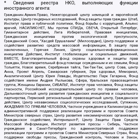
* Сведения реестра НКО, выполняющих функции
иностранного агента:
Гражданин.Армия.Право, Нижегородский центр немецкой и европейской
культуры, Центр гендерных исследований, Фонд защиты прав граждан Штаб,
Институт права и публичной политики, Фонд борьбы с коррупцией, Альянс
врачей, НАСИЛИЮ.НЕТ, Мы против СПИДа, СВЕЧА, Открытый Петербург,
Гуманитарное действие, Лига Избирателей, Правовая инициатива,
Гражданская инициатива против экологической преступности,
Гражданский Союз, "Хасдей Ерушалаим" (Милосердие), Центр поддержки и
содействия развитию средств массовой информации, В защиту прав
заключенных, Горячая Линия, Центр социально-информационных
инициатив Действие, Институт глобализации и социальных движений,
ВМЕСТЕ, Благотворительный фонд охраны здоровья и защиты прав
граждан, Благотворительный фонд помощи осужденным и их семьям, Фонд
Тольятти, Новое время, Серебряная тайга, Так-Так-Так, центр Сова, центр
Анна, Проект Апрель, Самарская губерния, Эра здоровья, Мемориал,
Аналитический Центр Юрия Левады, Издательство Парк Гагарина, Фонд
содействия имени Андрея Рылькова, Сфера, Уральская правозащитная
группа, Женщины Евразии, СИБАЛЬТ, Институт прав человека, Фонд защиты
гласности, Российский исследовательский центр по правам человека,
Дальневосточный центр развития гражданских инициатив и социального
партнерства, Пермский региональный правозащитный центр, Гражданское
действие, Центр независимых социологических исследований, Сутяжник,
АКАДЕМИЯ ПО ПРАВАМ ЧЕЛОВЕКА, Частное учреждение в Калининграде по
административной поддержке реализации программ и проектов Совета
Министров северных стран, Центр развития некоммерческих организаций,
Гражданское содействие, Интернешнл-Р, Центр Защиты Прав Средств
Массовой Информации, Институт развития прессы - Сибирь, Частное
учреждение в Санкт-Петербурге по административной поддержке
реализации программ и проектов Совета Министров Северных Стран, Фонд
поддержки свободы прессы, Гражданский контроль, Человек и Закон,