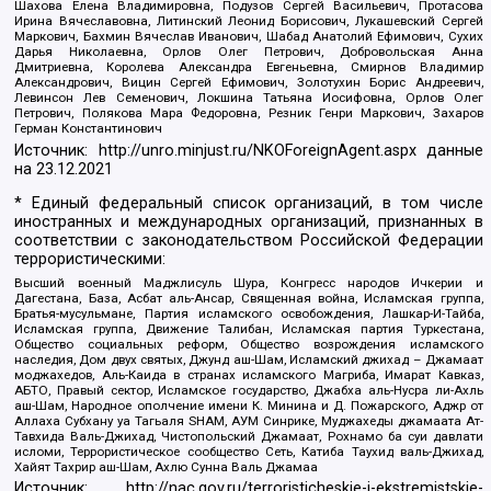
Шахова Елена Владимировна, Подузов Сергей Васильевич, Протасова
Ирина Вячеславовна, Литинский Леонид Борисович, Лукашевский Сергей
Маркович, Бахмин Вячеслав Иванович, Шабад Анатолий Ефимович, Сухих
Дарья Николаевна, Орлов Олег Петрович, Добровольская Анна
Дмитриевна, Королева Александра Евгеньевна, Смирнов Владимир
Александрович, Вицин Сергей Ефимович, Золотухин Борис Андреевич,
Левинсон Лев Семенович, Локшина Татьяна Иосифовна, Орлов Олег
Петрович, Полякова Мара Федоровна, Резник Генри Маркович, Захаров
Герман Константинович
Источник:
http://unro.minjust.ru/NKOForeignAgent.aspx
данные
на
23.12.2021
* Единый федеральный список организаций, в том числе
иностранных и международных организаций, признанных в
соответствии с законодательством Российской Федерации
террористическими:
Высший военный Маджлисуль Шура, Конгресс народов Ичкерии и
Дагестана, База, Асбат аль-Ансар, Священная война, Исламская группа,
Братья-мусульмане, Партия исламского освобождения, Лашкар-И-Тайба,
Исламская группа, Движение Талибан, Исламская партия Туркестана,
Общество социальных реформ, Общество возрождения исламского
наследия, Дом двух святых, Джунд аш-Шам, Исламский джихад – Джамаат
моджахедов, Аль-Каида в странах исламского Магриба, Имарат Кавказ,
АБТО, Правый сектор, Исламское государство, Джабха аль-Нусра ли-Ахль
аш-Шам, Народное ополчение имени К. Минина и Д. Пожарского, Аджр от
Аллаха Субхану уа Тагьаля SHAM, АУМ Синрике, Муджахеды джамаата Ат-
Тавхида Валь-Джихад, Чистопольский Джамаат, Рохнамо ба суи давлати
исломи, Террористическое сообщество Сеть, Катиба Таухид валь-Джихад,
Хайят Тахрир аш-Шам, Ахлю Сунна Валь Джамаа
Источник:
http://nac.gov.ru/terroristicheskie-i-ekstremistskie-