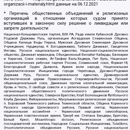
organizacii-i-materialy.html
данные на
06.12.2021
* Перечень общественных объединений и религиозных
организаций в отношении которых судом принято
вступившее в законную силу решение о ликвидации или
запрете деятельности:
Национал-большевистская партия, ВЕК РА, Рада земли Кубанской Духовно
Родовой Державы Русь, организация Асгардская Славянская Община,
Община Капища Веды Перуна, Мужская Духовная Семинария Духовное
Учреждение, Нурджулар, К Богодержавию, Таблиги Джамаат, Свидетели
Иеговы, Русское национальное единство, Национал-социалистическое
общество, Джамаат мувахидов, Объединенный Вилайат Кабарды, Балкарии
и Карачая, Союз славян, Ат-Такфир Валь-Хиджра, Пит Буль, Национал-
социалистическая рабочая партия России, Славянский союз, Формат-18,
Благородный Орден Дьявола, Армия воли народа, Национальная
Социалистическая Инициатива города Череповца, Духовно-Родовая
Держава Русь, Русское национальное единство, Древнерусской
Инглистической церкви Православных Староверов-Инглингов, Русский
общенациональный союз, Движение против нелегальной иммиграции,
Кровь и Честь, О свободе совести и о религиозных объединениях, Омская
организация общественного политического движения Русское
национальное единство, Северное Братство, Клуб Болельщиков Футбольного
Клуба Динамо, Файзрахманисты, Мусульманская религиозная организация
п. Боровский Тюменского района Тюменской области, Община Коренного
Русского народа Щелковского района, Правый сектор, Украинская
национальная ассамблея – Украинская народная самооборона,
Украинская повстанческая армия, Тризуб им. Степана Бандеры, Братство,
Белый Крест, Misanthropic division, Религиозное объединение
последователей инглиизма, Народная Социальная Инициатива, TulaSkins,
Этнополитическое объединение Русские, Русское национальное