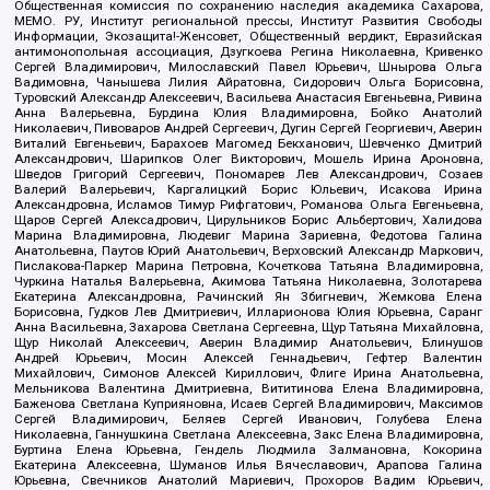
Общественная комиссия по сохранению наследия академика Сахарова,
МЕМО. РУ, Институт региональной прессы, Институт Развития Свободы
Информации, Экозащита!-Женсовет, Общественный вердикт, Евразийская
антимонопольная ассоциация, Дзугкоева Регина Николаевна, Кривенко
Сергей Владимирович, Милославский Павел Юрьевич, Шнырова Ольга
Вадимовна, Чанышева Лилия Айратовна, Сидорович Ольга Борисовна,
Туровский Александр Алексеевич, Васильева Анастасия Евгеньевна, Ривина
Анна Валерьевна, Бурдина Юлия Владимировна, Бойко Анатолий
Николаевич, Пивоваров Андрей Сергеевич, Дугин Сергей Георгиевич, Аверин
Виталий Евгеньевич, Барахоев Магомед Бекханович, Шевченко Дмитрий
Александрович, Шарипков Олег Викторович, Мошель Ирина Ароновна,
Шведов Григорий Сергеевич, Пономарев Лев Александрович, Созаев
Валерий Валерьевич, Каргалицкий Борис Юльевич, Исакова Ирина
Александровна, Исламов Тимур Рифгатович, Романова Ольга Евгеньевна,
Щаров Сергей Алексадрович, Цирульников Борис Альбертович, Халидова
Марина Владимировна, Людевиг Марина Зариевна, Федотова Галина
Анатольевна, Паутов Юрий Анатольевич, Верховский Александр Маркович,
Пислакова-Паркер Марина Петровна, Кочеткова Татьяна Владимировна,
Чуркина Наталья Валерьевна, Акимова Татьяна Николаевна, Золотарева
Екатерина Александровна, Рачинский Ян Збигневич, Жемкова Елена
Борисовна, Гудков Лев Дмитриевич, Илларионова Юлия Юрьевна, Саранг
Анна Васильевна, Захарова Светлана Сергеевна, Щур Татьяна Михайловна,
Щур Николай Алексеевич, Аверин Владимир Анатольевич, Блинушов
Андрей Юрьевич, Мосин Алексей Геннадьевич, Гефтер Валентин
Михайлович, Симонов Алексей Кириллович, Флиге Ирина Анатольевна,
Мельникова Валентина Дмитриевна, Вититинова Елена Владимировна,
Баженова Светлана Куприяновна, Исаев Сергей Владимирович, Максимов
Сергей Владимирович, Беляев Сергей Иванович, Голубева Елена
Николаевна, Ганнушкина Светлана Алексеевна, Закс Елена Владимировна,
Буртина Елена Юрьевна, Гендель Людмила Залмановна, Кокорина
Екатерина Алексеевна, Шуманов Илья Вячеславович, Арапова Галина
Юрьевна, Свечников Анатолий Мариевич, Прохоров Вадим Юрьевич,