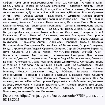
Софья Романовна, Рождественский Илья Дмитриевич, Апухтина Юлия
Владимировна, Постернак Алексей Евгеньевич, Телеканал Дождь, Петров
Степан Юрьевич, Istories fonds, Шмагун Олеся Валентиновна, Мароховская
Алеся Алексеевна, Долинина Ирина Николаевна, Шлейнов Роман Юрьевич,
Анин Роман Александрович, Великовский Дмитрий Александрович,
Альтаир 2021, Ромашки монолит, Главный редактор 2021, Вега 2021, Важные
иноагенты, Каткова Вероника Вячеславовна, Карезина Инна Павловна,
Кузьмина Людмила Гавриловна, Костылева Полина Владимировна, Лютов
Александр Иванович, Жилкин Владимир Владимирович, Жилинский
Владимир Александрович, Тихонов Михаил Сергеевич, Пискунов Сергей
Евгеньевич, Ковин Виталий Сергеевич, Кильтау Екатерина Викторовна,
Любарев Аркадий Ефимович, Гурман Юрий Альбертович, Грезев Александр
Викторович, Важенков Артем Валерьевич, Иванова София Юрьевна,
Пигалкин Илья Валерьевич, Петров Алексей Викторович, Егоров Владимир
Владимирович, Гусев Андрей Юрьевич, Смирнов Сергей Сергеевич, Верзилов
Петр Юрьевич, ЗП, Зона права, ЖУРНАЛИСТ-ИНОСТРАННЫЙ АГЕНТ,
Вольтская Татьяна Анатольевна, Клепиковская Екатерина Дмитриевна,
Сотников Даниил Владимирович, Захаров Андрей Вячеславович, Симонов
Евгений Алексеевич, Сурначева Елизавета Дмитриевна, Соловьева Елена
Анатольевна, Арапова Галина Юрьевна, Перл Роман Александрович, МЕМО,
Mason G.E.S. Anonymous Foundation, Stichting Bellingcat, Якутия – Наше
Мнение, Москоу диджитал медиа, РС-Балт, Заговора Максим
Александрович, Ветошкина Валерия Валерьевна, Павлов Иван Юрьевич,
Скворцова Елена Сергеевна, Оленичев Максим Владимирович, Как бы
инагент, Кочетков Игорь Викторович, Иркутский союз библиофилов, Честные
выборы, Нобелевский призыв, Еланчик Олег Александрович, Григорьева
Алина Александровна, Григорьев Андрей Валерьевич , Гималова Регина
Эмилевна, Хисамова Регина Фаритовна
Источник:
https://minjust.gov.ru/ru/documents/7755/
данные на
03.12.2021