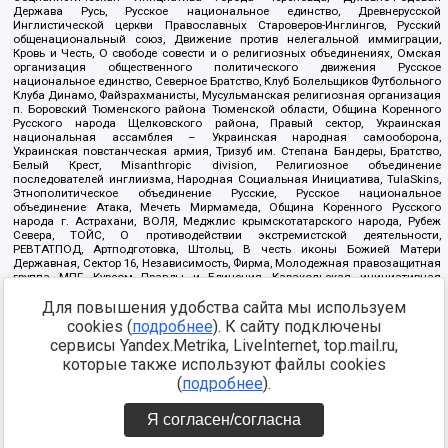
Держава Русь, Русское национальное единство, Древнерусской
Инглистической церкви Православных Староверов-Инглингов, Русский
общенациональный союз, Движение против нелегальной иммиграции,
Кровь и Честь, О свободе совести и о религиозных объединениях, Омская
организация общественного политического движения Русское
национальное единство, Северное Братство, Клуб Болельщиков Футбольного
Клуба Динамо, Файзрахманисты, Мусульманская религиозная организация
п. Боровский Тюменского района Тюменской области, Община Коренного
Русского народа Щелковского района, Правый сектор, Украинская
национальная ассамблея – Украинская народная самооборона,
Украинская повстанческая армия, Тризуб им. Степана Бандеры, Братство,
Белый Крест, Misanthropic division, Религиозное объединение
последователей инглиизма, Народная Социальная Инициатива, TulaSkins,
Этнополитическое объединение Русские, Русское национальное
объединение Атака, Мечеть Мирмамеда, Община Коренного Русского
народа г. Астрахани, ВОЛЯ, Меджлис крымскотатарского народа, Рубеж
Севера, ТОЙС, О противодействии экстремистской деятельности,
РЕВТАТПОД, Артподготовка, Штольц, В честь иконы Божией Матери
Державная, Сектор 16, Независимость, Фирма, Молодежная правозащитная
группа МПГ, Курсом Правды и Единения, Каракольская инициативная
группа, Автоград Крю, Союз Славянских Сил Руси, Алля-Аят,
Для повышения удобства сайта мы используем
Благотворительный пансионат Ак Умут, Русская республика Русь,
Арестантское уголовное единство, Башкорт, Нация и свобода, W.H.С., Фалунь
cookies (
подробнее
). К сайту подключены
Дафа, Иртыш Ultras, Русский Патриотический клуб-Новокузнецк/РПК,
сервисы Yandex.Metrika, LiveInternet, top.mail.ru,
Сибирский державный союз, Фонд борьбы с коррупцией, Фонд защиты прав
граждан, Штабы Навального, Совет граждан СССР Прикубанского округа г.
которые также используют файлы cookies
Краснодара
(
подробнее
).
Источник:
https://minjust.gov.ru/ru/documents/7822/
данные на
08.12.2021
Я согласен/согласна