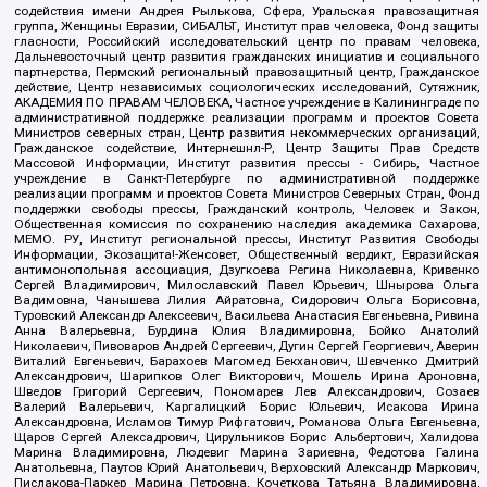
содействия имени Андрея Рылькова, Сфера, Уральская правозащитная
группа, Женщины Евразии, СИБАЛЬТ, Институт прав человека, Фонд защиты
гласности, Российский исследовательский центр по правам человека,
Дальневосточный центр развития гражданских инициатив и социального
партнерства, Пермский региональный правозащитный центр, Гражданское
действие, Центр независимых социологических исследований, Сутяжник,
АКАДЕМИЯ ПО ПРАВАМ ЧЕЛОВЕКА, Частное учреждение в Калининграде по
административной поддержке реализации программ и проектов Совета
Министров северных стран, Центр развития некоммерческих организаций,
Гражданское содействие, Интернешнл-Р, Центр Защиты Прав Средств
Массовой Информации, Институт развития прессы - Сибирь, Частное
учреждение в Санкт-Петербурге по административной поддержке
реализации программ и проектов Совета Министров Северных Стран, Фонд
поддержки свободы прессы, Гражданский контроль, Человек и Закон,
Общественная комиссия по сохранению наследия академика Сахарова,
МЕМО. РУ, Институт региональной прессы, Институт Развития Свободы
Информации, Экозащита!-Женсовет, Общественный вердикт, Евразийская
антимонопольная ассоциация, Дзугкоева Регина Николаевна, Кривенко
Сергей Владимирович, Милославский Павел Юрьевич, Шнырова Ольга
Вадимовна, Чанышева Лилия Айратовна, Сидорович Ольга Борисовна,
Туровский Александр Алексеевич, Васильева Анастасия Евгеньевна, Ривина
Анна Валерьевна, Бурдина Юлия Владимировна, Бойко Анатолий
Николаевич, Пивоваров Андрей Сергеевич, Дугин Сергей Георгиевич, Аверин
Виталий Евгеньевич, Барахоев Магомед Бекханович, Шевченко Дмитрий
Александрович, Шарипков Олег Викторович, Мошель Ирина Ароновна,
Шведов Григорий Сергеевич, Пономарев Лев Александрович, Созаев
Валерий Валерьевич, Каргалицкий Борис Юльевич, Исакова Ирина
Александровна, Исламов Тимур Рифгатович, Романова Ольга Евгеньевна,
Щаров Сергей Алексадрович, Цирульников Борис Альбертович, Халидова
Марина Владимировна, Людевиг Марина Зариевна, Федотова Галина
Анатольевна, Паутов Юрий Анатольевич, Верховский Александр Маркович,
Пислакова-Паркер Марина Петровна, Кочеткова Татьяна Владимировна,