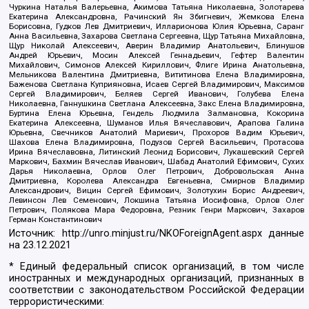
Чуркина Наталья Валерьевна, Акимова Татьяна Николаевна, Золотарева
Екатерина Александровна, Рачинский Ян Збигневич, Жемкова Елена
Борисовна, Гудков Лев Дмитриевич, Илларионова Юлия Юрьевна, Саранг
Анна Васильевна, Захарова Светлана Сергеевна, Щур Татьяна Михайловна,
Щур Николай Алексеевич, Аверин Владимир Анатольевич, Блинушов
Андрей Юрьевич, Мосин Алексей Геннадьевич, Гефтер Валентин
Михайлович, Симонов Алексей Кириллович, Флиге Ирина Анатольевна,
Мельникова Валентина Дмитриевна, Вититинова Елена Владимировна,
Баженова Светлана Куприяновна, Исаев Сергей Владимирович, Максимов
Сергей Владимирович, Беляев Сергей Иванович, Голубева Елена
Николаевна, Ганнушкина Светлана Алексеевна, Закс Елена Владимировна,
Буртина Елена Юрьевна, Гендель Людмила Залмановна, Кокорина
Екатерина Алексеевна, Шуманов Илья Вячеславович, Арапова Галина
Юрьевна, Свечников Анатолий Мариевич, Прохоров Вадим Юрьевич,
Шахова Елена Владимировна, Подузов Сергей Васильевич, Протасова
Ирина Вячеславовна, Литинский Леонид Борисович, Лукашевский Сергей
Маркович, Бахмин Вячеслав Иванович, Шабад Анатолий Ефимович, Сухих
Дарья Николаевна, Орлов Олег Петрович, Добровольская Анна
Дмитриевна, Королева Александра Евгеньевна, Смирнов Владимир
Александрович, Вицин Сергей Ефимович, Золотухин Борис Андреевич,
Левинсон Лев Семенович, Локшина Татьяна Иосифовна, Орлов Олег
Петрович, Полякова Мара Федоровна, Резник Генри Маркович, Захаров
Герман Константинович
Источник:
http://unro.minjust.ru/NKOForeignAgent.aspx
данные
на
23.12.2021
* Единый федеральный список организаций, в том числе
иностранных и международных организаций, признанных в
соответствии с законодательством Российской Федерации
террористическими: