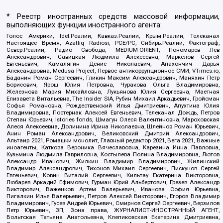
* Реестр иностранных средств массовой информации,
выполняющих функции иностранного агента:
Голос Америки, Idel.Реалии, Кавказ.Реалии, Крым.Реалии, Телеканал
Настоящее Время, Azatliq Radiosi, PCE/PC, Сибирь.Реалии, Фактограф,
Север.Реалии, Радио Свобода, MEDIUM-ORIENT, Пономарев Лев
Александрович, Савицкая Людмила Алексеевна, Маркелов Сергей
Евгеньевич, Камалягин Денис Николаевич, Апахончич Дарья
Александровна, Medusa Project, Первое антикоррупционное СМИ, VTimes.io,
Баданин Роман Сергеевич, Гликин Максим Александрович, Маняхин Петр
Борисович, Ярош Юлия Петровна, Чуракова Ольга Владимировна,
Железнова Мария Михайловна, Лукьянова Юлия Сергеевна, Маетная
Елизавета Витальевна, The Insider SIA, Рубин Михаил Аркадьевич, Гройсман
Софья Романовна, Рождественский Илья Дмитриевич, Апухтина Юлия
Владимировна, Постернак Алексей Евгеньевич, Телеканал Дождь, Петров
Степан Юрьевич, Istories fonds, Шмагун Олеся Валентиновна, Мароховская
Алеся Алексеевна, Долинина Ирина Николаевна, Шлейнов Роман Юрьевич,
Анин Роман Александрович, Великовский Дмитрий Александрович,
Альтаир 2021, Ромашки монолит, Главный редактор 2021, Вега 2021, Важные
иноагенты, Каткова Вероника Вячеславовна, Карезина Инна Павловна,
Кузьмина Людмила Гавриловна, Костылева Полина Владимировна, Лютов
Александр Иванович, Жилкин Владимир Владимирович, Жилинский
Владимир Александрович, Тихонов Михаил Сергеевич, Пискунов Сергей
Евгеньевич, Ковин Виталий Сергеевич, Кильтау Екатерина Викторовна,
Любарев Аркадий Ефимович, Гурман Юрий Альбертович, Грезев Александр
Викторович, Важенков Артем Валерьевич, Иванова София Юрьевна,
Пигалкин Илья Валерьевич, Петров Алексей Викторович, Егоров Владимир
Владимирович, Гусев Андрей Юрьевич, Смирнов Сергей Сергеевич, Верзилов
Петр Юрьевич, ЗП, Зона права, ЖУРНАЛИСТ-ИНОСТРАННЫЙ АГЕНТ,
Вольтская Татьяна Анатольевна, Клепиковская Екатерина Дмитриевна,