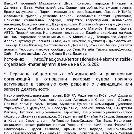
Высший военный Маджлисуль Шура, Конгресс народов Ичкерии и
Дагестана, База, Асбат аль-Ансар, Священная война, Исламская группа,
Братья-мусульмане, Партия исламского освобождения, Лашкар-И-Тайба,
Исламская группа, Движение Талибан, Исламская партия Туркестана,
Общество социальных реформ, Общество возрождения исламского
наследия, Дом двух святых, Джунд аш-Шам, Исламский джихад – Джамаат
моджахедов, Аль-Каида в странах исламского Магриба, Имарат Кавказ,
АБТО, Правый сектор, Исламское государство, Джабха аль-Нусра ли-Ахль
аш-Шам, Народное ополчение имени К. Минина и Д. Пожарского, Аджр от
Аллаха Субхану уа Тагьаля SHAM, АУМ Синрике, Муджахеды джамаата Ат-
Тавхида Валь-Джихад, Чистопольский Джамаат, Рохнамо ба суи давлати
исломи, Террористическое сообщество Сеть, Катиба Таухид валь-Джихад,
Хайят Тахрир аш-Шам, Ахлю Сунна Валь Джамаа
Источник:
http://nac.gov.ru/terroristicheskie-i-ekstremistskie-
organizacii-i-materialy.html
данные на
06.12.2021
* Перечень общественных объединений и религиозных
организаций в отношении которых судом принято
вступившее в законную силу решение о ликвидации или
запрете деятельности:
Национал-большевистская партия, ВЕК РА, Рада земли Кубанской Духовно
Родовой Державы Русь, организация Асгардская Славянская Община,
Община Капища Веды Перуна, Мужская Духовная Семинария Духовное
Учреждение, Нурджулар, К Богодержавию, Таблиги Джамаат, Свидетели
Иеговы, Русское национальное единство, Национал-социалистическое
общество, Джамаат мувахидов, Объединенный Вилайат Кабарды, Балкарии
и Карачая, Союз славян, Ат-Такфир Валь-Хиджра, Пит Буль, Национал-
социалистическая рабочая партия России, Славянский союз, Формат-18,
Благородный Орден Дьявола, Армия воли народа, Национальная
Социалистическая Инициатива города Череповца, Духовно-Родовая