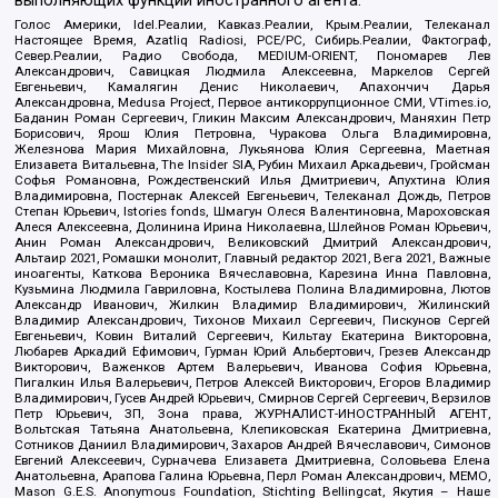
выполняющих функции иностранного агента:
Голос Америки, Idel.Реалии, Кавказ.Реалии, Крым.Реалии, Телеканал
Настоящее Время, Azatliq Radiosi, PCE/PC, Сибирь.Реалии, Фактограф,
Север.Реалии, Радио Свобода, MEDIUM-ORIENT, Пономарев Лев
Александрович, Савицкая Людмила Алексеевна, Маркелов Сергей
Евгеньевич, Камалягин Денис Николаевич, Апахончич Дарья
Александровна, Medusa Project, Первое антикоррупционное СМИ, VTimes.io,
Баданин Роман Сергеевич, Гликин Максим Александрович, Маняхин Петр
Борисович, Ярош Юлия Петровна, Чуракова Ольга Владимировна,
Железнова Мария Михайловна, Лукьянова Юлия Сергеевна, Маетная
Елизавета Витальевна, The Insider SIA, Рубин Михаил Аркадьевич, Гройсман
Софья Романовна, Рождественский Илья Дмитриевич, Апухтина Юлия
Владимировна, Постернак Алексей Евгеньевич, Телеканал Дождь, Петров
Степан Юрьевич, Istories fonds, Шмагун Олеся Валентиновна, Мароховская
Алеся Алексеевна, Долинина Ирина Николаевна, Шлейнов Роман Юрьевич,
Анин Роман Александрович, Великовский Дмитрий Александрович,
Альтаир 2021, Ромашки монолит, Главный редактор 2021, Вега 2021, Важные
иноагенты, Каткова Вероника Вячеславовна, Карезина Инна Павловна,
Кузьмина Людмила Гавриловна, Костылева Полина Владимировна, Лютов
Александр Иванович, Жилкин Владимир Владимирович, Жилинский
Владимир Александрович, Тихонов Михаил Сергеевич, Пискунов Сергей
Евгеньевич, Ковин Виталий Сергеевич, Кильтау Екатерина Викторовна,
Любарев Аркадий Ефимович, Гурман Юрий Альбертович, Грезев Александр
Викторович, Важенков Артем Валерьевич, Иванова София Юрьевна,
Пигалкин Илья Валерьевич, Петров Алексей Викторович, Егоров Владимир
Владимирович, Гусев Андрей Юрьевич, Смирнов Сергей Сергеевич, Верзилов
Петр Юрьевич, ЗП, Зона права, ЖУРНАЛИСТ-ИНОСТРАННЫЙ АГЕНТ,
Вольтская Татьяна Анатольевна, Клепиковская Екатерина Дмитриевна,
Сотников Даниил Владимирович, Захаров Андрей Вячеславович, Симонов
Евгений Алексеевич, Сурначева Елизавета Дмитриевна, Соловьева Елена
Анатольевна, Арапова Галина Юрьевна, Перл Роман Александрович, МЕМО,
Mason G.E.S. Anonymous Foundation, Stichting Bellingcat, Якутия – Наше