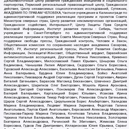
Дальневосточный центр развития гражданских инициатив и социального
партнерства, Пермский региональный правозащитный центр, Гражданское
действие, Центр независимых социологических исследований, Сутяжник,
АКАДЕМИЯ ПО ПРАВАМ ЧЕЛОВЕКА, Частное учреждение в Калининграде по
административной поддержке реализации программ и проектов Совета
Министров северных стран, Центр развития некоммерческих организаций,
Гражданское содействие, Интернешнл-Р, Центр Защиты Прав Средств
Массовой Информации, Институт развития прессы - Сибирь, Частное
учреждение в Санкт-Петербурге по административной поддержке
реализации программ и проектов Совета Министров Северных Стран, Фонд
поддержки свободы прессы, Гражданский контроль, Человек и Закон,
Общественная комиссия по сохранению наследия академика Сахарова,
МЕМО. РУ, Институт региональной прессы, Институт Развития Свободы
Информации, Экозащита!-Женсовет, Общественный вердикт, Евразийская
антимонопольная ассоциация, Дзугкоева Регина Николаевна, Кривенко
Сергей Владимирович, Милославский Павел Юрьевич, Шнырова Ольга
Вадимовна, Чанышева Лилия Айратовна, Сидорович Ольга Борисовна,
Туровский Александр Алексеевич, Васильева Анастасия Евгеньевна, Ривина
Анна Валерьевна, Бурдина Юлия Владимировна, Бойко Анатолий
Николаевич, Пивоваров Андрей Сергеевич, Дугин Сергей Георгиевич, Аверин
Виталий Евгеньевич, Барахоев Магомед Бекханович, Шевченко Дмитрий
Александрович, Шарипков Олег Викторович, Мошель Ирина Ароновна,
Шведов Григорий Сергеевич, Пономарев Лев Александрович, Созаев
Валерий Валерьевич, Каргалицкий Борис Юльевич, Исакова Ирина
Александровна, Исламов Тимур Рифгатович, Романова Ольга Евгеньевна,
Щаров Сергей Алексадрович, Цирульников Борис Альбертович, Халидова
Марина Владимировна, Людевиг Марина Зариевна, Федотова Галина
Анатольевна, Паутов Юрий Анатольевич, Верховский Александр Маркович,
Пислакова-Паркер Марина Петровна, Кочеткова Татьяна Владимировна,
Чуркина Наталья Валерьевна, Акимова Татьяна Николаевна, Золотарева
Екатерина Александровна, Рачинский Ян Збигневич, Жемкова Елена
Борисовна, Гудков Лев Дмитриевич, Илларионова Юлия Юрьевна, Саранг