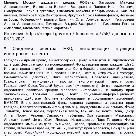
Мнение, Москоу диджитал медиа, РС-Балт, Заговора Максим
Александрович, Ветошкина Валерия Валерьевна, Павлов Иван Юрьевич,
Скворцова Елена Сергеевна, Оленичев Максим Владимирович, Как бы
инагент, Кочетков Игорь Викторович, Иркутский союз библиофилов, Честные
выборы, Нобелевский призыв, Еланчик Олег Александрович, Григорьева
Алина Александровна, Григорьев Андрей Валерьевич , Гималова Регина
Эмилевна, Хисамова Регина Фаритовна
Источник:
https://minjust.gov.ru/ru/documents/7755/
данные на
03.12.2021
* Сведения реестра НКО, выполняющих функции
иностранного агента:
Гражданин.Армия.Право, Нижегородский центр немецкой и европейской
культуры, Центр гендерных исследований, Фонд защиты прав граждан Штаб,
Институт права и публичной политики, Фонд борьбы с коррупцией, Альянс
врачей, НАСИЛИЮ.НЕТ, Мы против СПИДа, СВЕЧА, Открытый Петербург,
Гуманитарное действие, Лига Избирателей, Правовая инициатива,
Гражданская инициатива против экологической преступности,
Гражданский Союз, "Хасдей Ерушалаим" (Милосердие), Центр поддержки и
содействия развитию средств массовой информации, В защиту прав
заключенных, Горячая Линия, Центр социально-информационных
инициатив Действие, Институт глобализации и социальных движений,
ВМЕСТЕ, Благотворительный фонд охраны здоровья и защиты прав
граждан, Благотворительный фонд помощи осужденным и их семьям, Фонд
Тольятти, Новое время, Серебряная тайга, Так-Так-Так, центр Сова, центр
Анна, Проект Апрель, Самарская губерния, Эра здоровья, Мемориал,
Аналитический Центр Юрия Левады, Издательство Парк Гагарина, Фонд
содействия имени Андрея Рылькова, Сфера, Уральская правозащитная
группа, Женщины Евразии, СИБАЛЬТ, Институт прав человека, Фонд защиты
гласности, Российский исследовательский центр по правам человека,