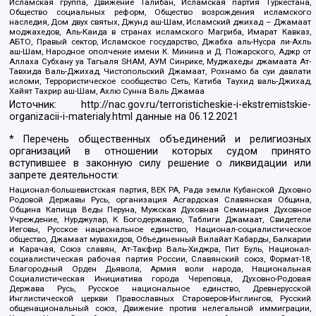
Исламская группа, Движение Талибан, Исламская партия Туркестана,
Общество социальных реформ, Общество возрождения исламского
наследия, Дом двух святых, Джунд аш-Шам, Исламский джихад – Джамаат
моджахедов, Аль-Каида в странах исламского Магриба, Имарат Кавказ,
АБТО, Правый сектор, Исламское государство, Джабха аль-Нусра ли-Ахль
аш-Шам, Народное ополчение имени К. Минина и Д. Пожарского, Аджр от
Аллаха Субхану уа Тагьаля SHAM, АУМ Синрике, Муджахеды джамаата Ат-
Тавхида Валь-Джихад, Чистопольский Джамаат, Рохнамо ба суи давлати
исломи, Террористическое сообщество Сеть, Катиба Таухид валь-Джихад,
Хайят Тахрир аш-Шам, Ахлю Сунна Валь Джамаа
Источник:
http://nac.gov.ru/terroristicheskie-i-ekstremistskie-
organizacii-i-materialy.html
данные на
06.12.2021
* Перечень общественных объединений и религиозных
организаций в отношении которых судом принято
вступившее в законную силу решение о ликвидации или
запрете деятельности:
Национал-большевистская партия, ВЕК РА, Рада земли Кубанской Духовно
Родовой Державы Русь, организация Асгардская Славянская Община,
Община Капища Веды Перуна, Мужская Духовная Семинария Духовное
Учреждение, Нурджулар, К Богодержавию, Таблиги Джамаат, Свидетели
Иеговы, Русское национальное единство, Национал-социалистическое
общество, Джамаат мувахидов, Объединенный Вилайат Кабарды, Балкарии
и Карачая, Союз славян, Ат-Такфир Валь-Хиджра, Пит Буль, Национал-
социалистическая рабочая партия России, Славянский союз, Формат-18,
Благородный Орден Дьявола, Армия воли народа, Национальная
Социалистическая Инициатива города Череповца, Духовно-Родовая
Держава Русь, Русское национальное единство, Древнерусской
Инглистической церкви Православных Староверов-Инглингов, Русский
общенациональный союз, Движение против нелегальной иммиграции,