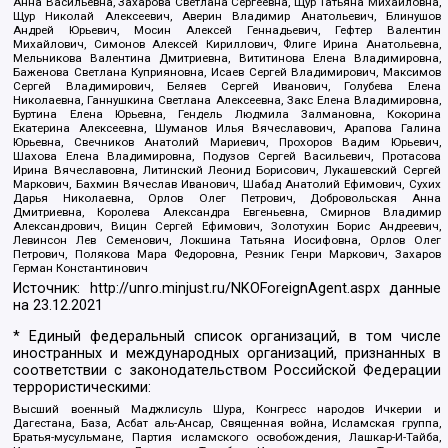
Анна Васильевна, Захарова Светлана Сергеевна, Щур Татьяна Михайловна,
Щур Николай Алексеевич, Аверин Владимир Анатольевич, Блинушов
Андрей Юрьевич, Мосин Алексей Геннадьевич, Гефтер Валентин
Михайлович, Симонов Алексей Кириллович, Флиге Ирина Анатольевна,
Мельникова Валентина Дмитриевна, Вититинова Елена Владимировна,
Баженова Светлана Куприяновна, Исаев Сергей Владимирович, Максимов
Сергей Владимирович, Беляев Сергей Иванович, Голубева Елена
Николаевна, Ганнушкина Светлана Алексеевна, Закс Елена Владимировна,
Буртина Елена Юрьевна, Гендель Людмила Залмановна, Кокорина
Екатерина Алексеевна, Шуманов Илья Вячеславович, Арапова Галина
Юрьевна, Свечников Анатолий Мариевич, Прохоров Вадим Юрьевич,
Шахова Елена Владимировна, Подузов Сергей Васильевич, Протасова
Ирина Вячеславовна, Литинский Леонид Борисович, Лукашевский Сергей
Маркович, Бахмин Вячеслав Иванович, Шабад Анатолий Ефимович, Сухих
Дарья Николаевна, Орлов Олег Петрович, Добровольская Анна
Дмитриевна, Королева Александра Евгеньевна, Смирнов Владимир
Александрович, Вицин Сергей Ефимович, Золотухин Борис Андреевич,
Левинсон Лев Семенович, Локшина Татьяна Иосифовна, Орлов Олег
Петрович, Полякова Мара Федоровна, Резник Генри Маркович, Захаров
Герман Константинович
Источник:
http://unro.minjust.ru/NKOForeignAgent.aspx
данные
на
23.12.2021
* Единый федеральный список организаций, в том числе
иностранных и международных организаций, признанных в
соответствии с законодательством Российской Федерации
террористическими:
Высший военный Маджлисуль Шура, Конгресс народов Ичкерии и
Дагестана, База, Асбат аль-Ансар, Священная война, Исламская группа,
Братья-мусульмане, Партия исламского освобождения, Лашкар-И-Тайба,