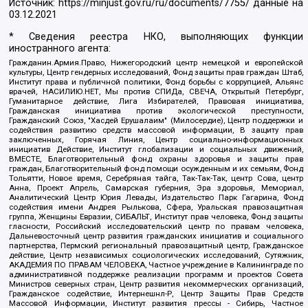
Источник:
https://minjust.gov.ru/ru/documents/7755/
данные на
03.12.2021
* Сведения реестра НКО, выполняющих функции
иностранного агента:
Гражданин.Армия.Право, Нижегородский центр немецкой и европейской
культуры, Центр гендерных исследований, Фонд защиты прав граждан Штаб,
Институт права и публичной политики, Фонд борьбы с коррупцией, Альянс
врачей, НАСИЛИЮ.НЕТ, Мы против СПИДа, СВЕЧА, Открытый Петербург,
Гуманитарное действие, Лига Избирателей, Правовая инициатива,
Гражданская инициатива против экологической преступности,
Гражданский Союз, "Хасдей Ерушалаим" (Милосердие), Центр поддержки и
содействия развитию средств массовой информации, В защиту прав
заключенных, Горячая Линия, Центр социально-информационных
инициатив Действие, Институт глобализации и социальных движений,
ВМЕСТЕ, Благотворительный фонд охраны здоровья и защиты прав
граждан, Благотворительный фонд помощи осужденным и их семьям, Фонд
Тольятти, Новое время, Серебряная тайга, Так-Так-Так, центр Сова, центр
Анна, Проект Апрель, Самарская губерния, Эра здоровья, Мемориал,
Аналитический Центр Юрия Левады, Издательство Парк Гагарина, Фонд
содействия имени Андрея Рылькова, Сфера, Уральская правозащитная
группа, Женщины Евразии, СИБАЛЬТ, Институт прав человека, Фонд защиты
гласности, Российский исследовательский центр по правам человека,
Дальневосточный центр развития гражданских инициатив и социального
партнерства, Пермский региональный правозащитный центр, Гражданское
действие, Центр независимых социологических исследований, Сутяжник,
АКАДЕМИЯ ПО ПРАВАМ ЧЕЛОВЕКА, Частное учреждение в Калининграде по
административной поддержке реализации программ и проектов Совета
Министров северных стран, Центр развития некоммерческих организаций,
Гражданское содействие, Интернешнл-Р, Центр Защиты Прав Средств
Массовой Информации, Институт развития прессы - Сибирь, Частное