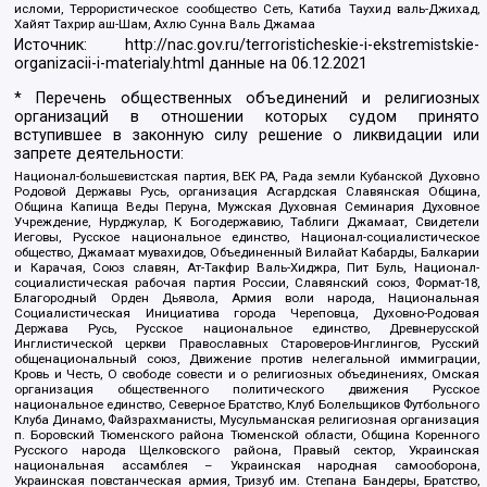
исломи, Террористическое сообщество Сеть, Катиба Таухид валь-Джихад,
Хайят Тахрир аш-Шам, Ахлю Сунна Валь Джамаа
Источник:
http://nac.gov.ru/terroristicheskie-i-ekstremistskie-
organizacii-i-materialy.html
данные на
06.12.2021
* Перечень общественных объединений и религиозных
организаций в отношении которых судом принято
вступившее в законную силу решение о ликвидации или
запрете деятельности:
Национал-большевистская партия, ВЕК РА, Рада земли Кубанской Духовно
Родовой Державы Русь, организация Асгардская Славянская Община,
Община Капища Веды Перуна, Мужская Духовная Семинария Духовное
Учреждение, Нурджулар, К Богодержавию, Таблиги Джамаат, Свидетели
Иеговы, Русское национальное единство, Национал-социалистическое
общество, Джамаат мувахидов, Объединенный Вилайат Кабарды, Балкарии
и Карачая, Союз славян, Ат-Такфир Валь-Хиджра, Пит Буль, Национал-
социалистическая рабочая партия России, Славянский союз, Формат-18,
Благородный Орден Дьявола, Армия воли народа, Национальная
Социалистическая Инициатива города Череповца, Духовно-Родовая
Держава Русь, Русское национальное единство, Древнерусской
Инглистической церкви Православных Староверов-Инглингов, Русский
общенациональный союз, Движение против нелегальной иммиграции,
Кровь и Честь, О свободе совести и о религиозных объединениях, Омская
организация общественного политического движения Русское
национальное единство, Северное Братство, Клуб Болельщиков Футбольного
Клуба Динамо, Файзрахманисты, Мусульманская религиозная организация
п. Боровский Тюменского района Тюменской области, Община Коренного
Русского народа Щелковского района, Правый сектор, Украинская
национальная ассамблея – Украинская народная самооборона,
Украинская повстанческая армия, Тризуб им. Степана Бандеры, Братство,