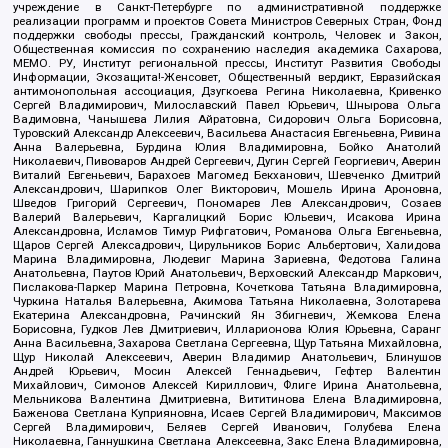
учреждение в Санкт-Петербурге по административной поддержке
реализации программ и проектов Совета Министров Северных Стран, Фонд
поддержки свободы прессы, Гражданский контроль, Человек и Закон,
Общественная комиссия по сохранению наследия академика Сахарова,
МЕМО. РУ, Институт региональной прессы, Институт Развития Свободы
Информации, Экозащита!-Женсовет, Общественный вердикт, Евразийская
антимонопольная ассоциация, Дзугкоева Регина Николаевна, Кривенко
Сергей Владимирович, Милославский Павел Юрьевич, Шнырова Ольга
Вадимовна, Чанышева Лилия Айратовна, Сидорович Ольга Борисовна,
Туровский Александр Алексеевич, Васильева Анастасия Евгеньевна, Ривина
Анна Валерьевна, Бурдина Юлия Владимировна, Бойко Анатолий
Николаевич, Пивоваров Андрей Сергеевич, Дугин Сергей Георгиевич, Аверин
Виталий Евгеньевич, Барахоев Магомед Бекханович, Шевченко Дмитрий
Александрович, Шарипков Олег Викторович, Мошель Ирина Ароновна,
Шведов Григорий Сергеевич, Пономарев Лев Александрович, Созаев
Валерий Валерьевич, Каргалицкий Борис Юльевич, Исакова Ирина
Александровна, Исламов Тимур Рифгатович, Романова Ольга Евгеньевна,
Щаров Сергей Алексадрович, Цирульников Борис Альбертович, Халидова
Марина Владимировна, Людевиг Марина Зариевна, Федотова Галина
Анатольевна, Паутов Юрий Анатольевич, Верховский Александр Маркович,
Пислакова-Паркер Марина Петровна, Кочеткова Татьяна Владимировна,
Чуркина Наталья Валерьевна, Акимова Татьяна Николаевна, Золотарева
Екатерина Александровна, Рачинский Ян Збигневич, Жемкова Елена
Борисовна, Гудков Лев Дмитриевич, Илларионова Юлия Юрьевна, Саранг
Анна Васильевна, Захарова Светлана Сергеевна, Щур Татьяна Михайловна,
Щур Николай Алексеевич, Аверин Владимир Анатольевич, Блинушов
Андрей Юрьевич, Мосин Алексей Геннадьевич, Гефтер Валентин
Михайлович, Симонов Алексей Кириллович, Флиге Ирина Анатольевна,
Мельникова Валентина Дмитриевна, Вититинова Елена Владимировна,
Баженова Светлана Куприяновна, Исаев Сергей Владимирович, Максимов
Сергей Владимирович, Беляев Сергей Иванович, Голубева Елена
Николаевна, Ганнушкина Светлана Алексеевна, Закс Елена Владимировна,