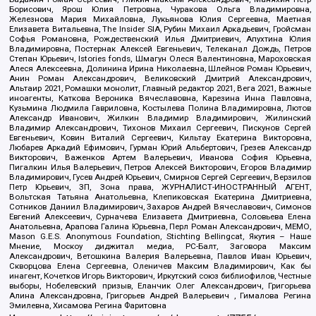
Борисович, Ярош Юлия Петровна, Чуракова Ольга Владимировна,
Железнова Мария Михайловна, Лукьянова Юлия Сергеевна, Маетная
Елизавета Витальевна, The Insider SIA, Рубин Михаил Аркадьевич, Гройсман
Софья Романовна, Рождественский Илья Дмитриевич, Апухтина Юлия
Владимировна, Постернак Алексей Евгеньевич, Телеканал Дождь, Петров
Степан Юрьевич, Istories fonds, Шмагун Олеся Валентиновна, Мароховская
Алеся Алексеевна, Долинина Ирина Николаевна, Шлейнов Роман Юрьевич,
Анин Роман Александрович, Великовский Дмитрий Александрович,
Альтаир 2021, Ромашки монолит, Главный редактор 2021, Вега 2021, Важные
иноагенты, Каткова Вероника Вячеславовна, Карезина Инна Павловна,
Кузьмина Людмила Гавриловна, Костылева Полина Владимировна, Лютов
Александр Иванович, Жилкин Владимир Владимирович, Жилинский
Владимир Александрович, Тихонов Михаил Сергеевич, Пискунов Сергей
Евгеньевич, Ковин Виталий Сергеевич, Кильтау Екатерина Викторовна,
Любарев Аркадий Ефимович, Гурман Юрий Альбертович, Грезев Александр
Викторович, Важенков Артем Валерьевич, Иванова София Юрьевна,
Пигалкин Илья Валерьевич, Петров Алексей Викторович, Егоров Владимир
Владимирович, Гусев Андрей Юрьевич, Смирнов Сергей Сергеевич, Верзилов
Петр Юрьевич, ЗП, Зона права, ЖУРНАЛИСТ-ИНОСТРАННЫЙ АГЕНТ,
Вольтская Татьяна Анатольевна, Клепиковская Екатерина Дмитриевна,
Сотников Даниил Владимирович, Захаров Андрей Вячеславович, Симонов
Евгений Алексеевич, Сурначева Елизавета Дмитриевна, Соловьева Елена
Анатольевна, Арапова Галина Юрьевна, Перл Роман Александрович, МЕМО,
Mason G.E.S. Anonymous Foundation, Stichting Bellingcat, Якутия – Наше
Мнение, Москоу диджитал медиа, РС-Балт, Заговора Максим
Александрович, Ветошкина Валерия Валерьевна, Павлов Иван Юрьевич,
Скворцова Елена Сергеевна, Оленичев Максим Владимирович, Как бы
инагент, Кочетков Игорь Викторович, Иркутский союз библиофилов, Честные
выборы, Нобелевский призыв, Еланчик Олег Александрович, Григорьева
Алина Александровна, Григорьев Андрей Валерьевич , Гималова Регина
Эмилевна, Хисамова Регина Фаритовна