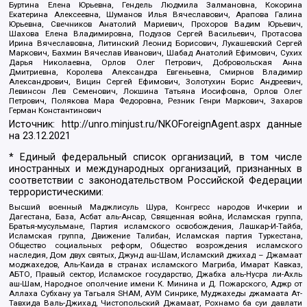
Буртина Елена Юрьевна, Гендель Людмила Залмановна, Кокорина
Екатерина Алексеевна, Шуманов Илья Вячеславович, Арапова Галина
Юрьевна, Свечников Анатолий Мариевич, Прохоров Вадим Юрьевич,
Шахова Елена Владимировна, Подузов Сергей Васильевич, Протасова
Ирина Вячеславовна, Литинский Леонид Борисович, Лукашевский Сергей
Маркович, Бахмин Вячеслав Иванович, Шабад Анатолий Ефимович, Сухих
Дарья Николаевна, Орлов Олег Петрович, Добровольская Анна
Дмитриевна, Королева Александра Евгеньевна, Смирнов Владимир
Александрович, Вицин Сергей Ефимович, Золотухин Борис Андреевич,
Левинсон Лев Семенович, Локшина Татьяна Иосифовна, Орлов Олег
Петрович, Полякова Мара Федоровна, Резник Генри Маркович, Захаров
Герман Константинович
Источник:
http://unro.minjust.ru/NKOForeignAgent.aspx
данные
на
23.12.2021
* Единый федеральный список организаций, в том числе
иностранных и международных организаций, признанных в
соответствии с законодательством Российской Федерации
террористическими:
Высший военный Маджлисуль Шура, Конгресс народов Ичкерии и
Дагестана, База, Асбат аль-Ансар, Священная война, Исламская группа,
Братья-мусульмане, Партия исламского освобождения, Лашкар-И-Тайба,
Исламская группа, Движение Талибан, Исламская партия Туркестана,
Общество социальных реформ, Общество возрождения исламского
наследия, Дом двух святых, Джунд аш-Шам, Исламский джихад – Джамаат
моджахедов, Аль-Каида в странах исламского Магриба, Имарат Кавказ,
АБТО, Правый сектор, Исламское государство, Джабха аль-Нусра ли-Ахль
аш-Шам, Народное ополчение имени К. Минина и Д. Пожарского, Аджр от
Аллаха Субхану уа Тагьаля SHAM, АУМ Синрике, Муджахеды джамаата Ат-
Тавхида Валь-Джихад, Чистопольский Джамаат, Рохнамо ба суи давлати