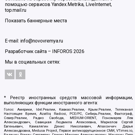
помощью сервисов Yandex.Metrika, LiveInternet,
top.mail.ru
Показать баннерные места
E-mail: info@novovremya.ru
Разработчик сайта –
INFOROS
2026
Мы в социальных сетях:
* Реестр иностранных средств массовой информации,
выполняющих функции иностранного агента:
Голос Америки, Idel.Реалии, Кавказ.Реалии, Крым.Реалии, Телеканал
Настоящее Время, Azatliq Radiosi, PCE/PC, Сибирь.Реалии, Фактограф,
Север.Реалии, Радио Свобода, MEDIUM-ORIENT, Пономарев Лев
Александрович, Савицкая Людмила Алексеевна, Маркелов Сергей
Евгеньевич, Камалягин Денис Николаевич, Апахончич Дарья
Александровна, Medusa Project, Первое антикоррупционное СМИ, VTimes.io,
Баданин Роман Сергеевич, Гликин Максим Александрович, Маняхин Петр