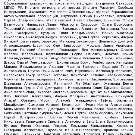
Общественная комиссия по сохранению наследия академика Сахарова,
МЕМО. РУ, Институт региональной прессы, Институт Развития Свободы
Информации, Экозащита!-Женсовет, Общественный вердикт, Евразийская
антимонопольная ассоциация, Дзугкоева Регина Николаевна, Кривенко
Сергей Владимирович, Милославский Павел Юрьевич, Шнырова Ольга
Вадимовна, Чанышева Лилия Айратовна, Сидорович Ольга Борисовна,
Туровский Александр Алексеевич, Васильева Анастасия Евгеньевна, Ривина
Анна Валерьевна, Бурдина Юлия Владимировна, Бойко Анатолий
Николаевич, Пивоваров Андрей Сергеевич, Дугин Сергей Георгиевич, Аверин
Виталий Евгеньевич, Барахоев Магомед Бекханович, Шевченко Дмитрий
Александрович, Шарипков Олег Викторович, Мошель Ирина Ароновна,
Шведов Григорий Сергеевич, Пономарев Лев Александрович, Созаев
Валерий Валерьевич, Каргалицкий Борис Юльевич, Исакова Ирина
Александровна, Исламов Тимур Рифгатович, Романова Ольга Евгеньевна,
Щаров Сергей Алексадрович, Цирульников Борис Альбертович, Халидова
Марина Владимировна, Людевиг Марина Зариевна, Федотова Галина
Анатольевна, Паутов Юрий Анатольевич, Верховский Александр Маркович,
Пислакова-Паркер Марина Петровна, Кочеткова Татьяна Владимировна,
Чуркина Наталья Валерьевна, Акимова Татьяна Николаевна, Золотарева
Екатерина Александровна, Рачинский Ян Збигневич, Жемкова Елена
Борисовна, Гудков Лев Дмитриевич, Илларионова Юлия Юрьевна, Саранг
Анна Васильевна, Захарова Светлана Сергеевна, Щур Татьяна Михайловна,
Щур Николай Алексеевич, Аверин Владимир Анатольевич, Блинушов
Андрей Юрьевич, Мосин Алексей Геннадьевич, Гефтер Валентин
Михайлович, Симонов Алексей Кириллович, Флиге Ирина Анатольевна,
Мельникова Валентина Дмитриевна, Вититинова Елена Владимировна,
Баженова Светлана Куприяновна, Исаев Сергей Владимирович, Максимов
Сергей Владимирович, Беляев Сергей Иванович, Голубева Елена
Николаевна, Ганнушкина Светлана Алексеевна, Закс Елена Владимировна,
Буртина Елена Юрьевна, Гендель Людмила Залмановна, Кокорина
Екатерина Алексеевна, Шуманов Илья Вячеславович, Арапова Галина
Юрьевна, Свечников Анатолий Мариевич, Прохоров Вадим Юрьевич,