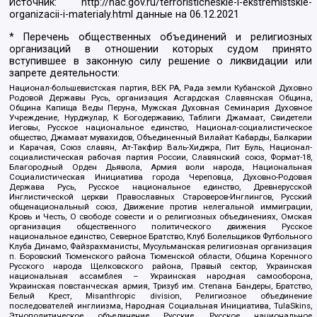
Источник:
http://nac.gov.ru/terroristicheskie-i-ekstremistskie-
organizacii-i-materialy.html
данные на
06.12.2021
* Перечень общественных объединений и религиозных
организаций в отношении которых судом принято
вступившее в законную силу решение о ликвидации или
запрете деятельности:
Национал-большевистская партия, ВЕК РА, Рада земли Кубанской Духовно
Родовой Державы Русь, организация Асгардская Славянская Община,
Община Капища Веды Перуна, Мужская Духовная Семинария Духовное
Учреждение, Нурджулар, К Богодержавию, Таблиги Джамаат, Свидетели
Иеговы, Русское национальное единство, Национал-социалистическое
общество, Джамаат мувахидов, Объединенный Вилайат Кабарды, Балкарии
и Карачая, Союз славян, Ат-Такфир Валь-Хиджра, Пит Буль, Национал-
социалистическая рабочая партия России, Славянский союз, Формат-18,
Благородный Орден Дьявола, Армия воли народа, Национальная
Социалистическая Инициатива города Череповца, Духовно-Родовая
Держава Русь, Русское национальное единство, Древнерусской
Инглистической церкви Православных Староверов-Инглингов, Русский
общенациональный союз, Движение против нелегальной иммиграции,
Кровь и Честь, О свободе совести и о религиозных объединениях, Омская
организация общественного политического движения Русское
национальное единство, Северное Братство, Клуб Болельщиков Футбольного
Клуба Динамо, Файзрахманисты, Мусульманская религиозная организация
п. Боровский Тюменского района Тюменской области, Община Коренного
Русского народа Щелковского района, Правый сектор, Украинская
национальная ассамблея – Украинская народная самооборона,
Украинская повстанческая армия, Тризуб им. Степана Бандеры, Братство,
Белый Крест, Misanthropic division, Религиозное объединение
последователей инглиизма, Народная Социальная Инициатива, TulaSkins,
Этнополитическое объединение Русские, Русское национальное