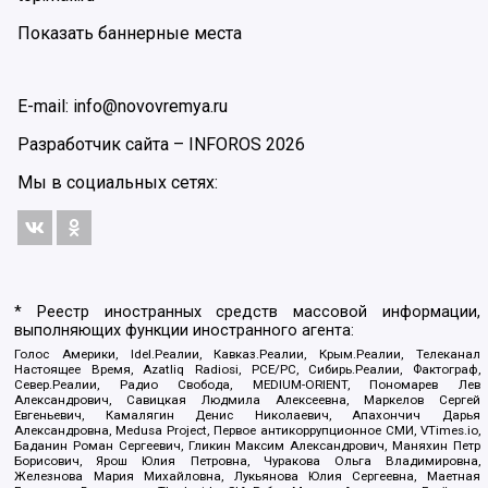
Показать баннерные места
E-mail: info@novovremya.ru
Разработчик сайта –
INFOROS
2026
Мы в социальных сетях:
* Реестр иностранных средств массовой информации,
выполняющих функции иностранного агента:
Голос Америки, Idel.Реалии, Кавказ.Реалии, Крым.Реалии, Телеканал
Настоящее Время, Azatliq Radiosi, PCE/PC, Сибирь.Реалии, Фактограф,
Север.Реалии, Радио Свобода, MEDIUM-ORIENT, Пономарев Лев
Александрович, Савицкая Людмила Алексеевна, Маркелов Сергей
Евгеньевич, Камалягин Денис Николаевич, Апахончич Дарья
Александровна, Medusa Project, Первое антикоррупционное СМИ, VTimes.io,
Баданин Роман Сергеевич, Гликин Максим Александрович, Маняхин Петр
Борисович, Ярош Юлия Петровна, Чуракова Ольга Владимировна,
Железнова Мария Михайловна, Лукьянова Юлия Сергеевна, Маетная