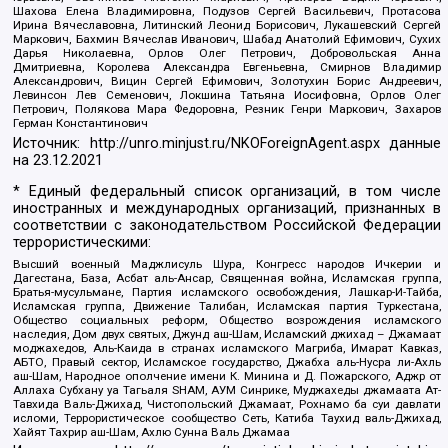
Шахова Елена Владимировна, Подузов Сергей Васильевич, Протасова
Ирина Вячеславовна, Литинский Леонид Борисович, Лукашевский Сергей
Маркович, Бахмин Вячеслав Иванович, Шабад Анатолий Ефимович, Сухих
Дарья Николаевна, Орлов Олег Петрович, Добровольская Анна
Дмитриевна, Королева Александра Евгеньевна, Смирнов Владимир
Александрович, Вицин Сергей Ефимович, Золотухин Борис Андреевич,
Левинсон Лев Семенович, Локшина Татьяна Иосифовна, Орлов Олег
Петрович, Полякова Мара Федоровна, Резник Генри Маркович, Захаров
Герман Константинович
Источник:
http://unro.minjust.ru/NKOForeignAgent.aspx
данные
на
23.12.2021
* Единый федеральный список организаций, в том числе
иностранных и международных организаций, признанных в
соответствии с законодательством Российской Федерации
террористическими:
Высший военный Маджлисуль Шура, Конгресс народов Ичкерии и
Дагестана, База, Асбат аль-Ансар, Священная война, Исламская группа,
Братья-мусульмане, Партия исламского освобождения, Лашкар-И-Тайба,
Исламская группа, Движение Талибан, Исламская партия Туркестана,
Общество социальных реформ, Общество возрождения исламского
наследия, Дом двух святых, Джунд аш-Шам, Исламский джихад – Джамаат
моджахедов, Аль-Каида в странах исламского Магриба, Имарат Кавказ,
АБТО, Правый сектор, Исламское государство, Джабха аль-Нусра ли-Ахль
аш-Шам, Народное ополчение имени К. Минина и Д. Пожарского, Аджр от
Аллаха Субхану уа Тагьаля SHAM, АУМ Синрике, Муджахеды джамаата Ат-
Тавхида Валь-Джихад, Чистопольский Джамаат, Рохнамо ба суи давлати
исломи, Террористическое сообщество Сеть, Катиба Таухид валь-Джихад,
Хайят Тахрир аш-Шам, Ахлю Сунна Валь Джамаа