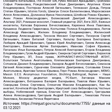
Елизавета Витальевна, The Insider SIA, Рубин Михаил Аркадьевич, Гройсман
Софья Романовна, Рождественский Илья Дмитриевич, Апухтина Юлия
Владимировна, Постернак Алексей Евгеньевич, Телеканал Дождь, Петров
Степан Юрьевич, Istories fonds, Шмагун Олеся Валентиновна, Мароховская
Алеся Алексеевна, Долинина Ирина Николаевна, Шлейнов Роман Юрьевич,
Анин Роман Александрович, Великовский Дмитрий Александрович,
Альтаир 2021, Ромашки монолит, Главный редактор 2021, Вега 2021, Важные
иноагенты, Каткова Вероника Вячеславовна, Карезина Инна Павловна,
Кузьмина Людмила Гавриловна, Костылева Полина Владимировна, Лютов
Александр Иванович, Жилкин Владимир Владимирович, Жилинский
Владимир Александрович, Тихонов Михаил Сергеевич, Пискунов Сергей
Евгеньевич, Ковин Виталий Сергеевич, Кильтау Екатерина Викторовна,
Любарев Аркадий Ефимович, Гурман Юрий Альбертович, Грезев Александр
Викторович, Важенков Артем Валерьевич, Иванова София Юрьевна,
Пигалкин Илья Валерьевич, Петров Алексей Викторович, Егоров Владимир
Владимирович, Гусев Андрей Юрьевич, Смирнов Сергей Сергеевич, Верзилов
Петр Юрьевич, ЗП, Зона права, ЖУРНАЛИСТ-ИНОСТРАННЫЙ АГЕНТ,
Вольтская Татьяна Анатольевна, Клепиковская Екатерина Дмитриевна,
Сотников Даниил Владимирович, Захаров Андрей Вячеславович, Симонов
Евгений Алексеевич, Сурначева Елизавета Дмитриевна, Соловьева Елена
Анатольевна, Арапова Галина Юрьевна, Перл Роман Александрович, МЕМО,
Mason G.E.S. Anonymous Foundation, Stichting Bellingcat, Якутия – Наше
Мнение, Москоу диджитал медиа, РС-Балт, Заговора Максим
Александрович, Ветошкина Валерия Валерьевна, Павлов Иван Юрьевич,
Скворцова Елена Сергеевна, Оленичев Максим Владимирович, Как бы
инагент, Кочетков Игорь Викторович, Иркутский союз библиофилов, Честные
выборы, Нобелевский призыв, Еланчик Олег Александрович, Григорьева
Алина Александровна, Григорьев Андрей Валерьевич , Гималова Регина
Эмилевна, Хисамова Регина Фаритовна
Источник:
https://minjust.gov.ru/ru/documents/7755/
данные на
03.12.2021