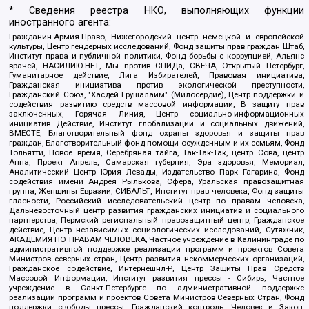
* Сведения реестра НКО, выполняющих функции
иностранного агента:
Гражданин.Армия.Право, Нижегородский центр немецкой и европейской
культуры, Центр гендерных исследований, Фонд защиты прав граждан Штаб,
Институт права и публичной политики, Фонд борьбы с коррупцией, Альянс
врачей, НАСИЛИЮ.НЕТ, Мы против СПИДа, СВЕЧА, Открытый Петербург,
Гуманитарное действие, Лига Избирателей, Правовая инициатива,
Гражданская инициатива против экологической преступности,
Гражданский Союз, "Хасдей Ерушалаим" (Милосердие), Центр поддержки и
содействия развитию средств массовой информации, В защиту прав
заключенных, Горячая Линия, Центр социально-информационных
инициатив Действие, Институт глобализации и социальных движений,
ВМЕСТЕ, Благотворительный фонд охраны здоровья и защиты прав
граждан, Благотворительный фонд помощи осужденным и их семьям, Фонд
Тольятти, Новое время, Серебряная тайга, Так-Так-Так, центр Сова, центр
Анна, Проект Апрель, Самарская губерния, Эра здоровья, Мемориал,
Аналитический Центр Юрия Левады, Издательство Парк Гагарина, Фонд
содействия имени Андрея Рылькова, Сфера, Уральская правозащитная
группа, Женщины Евразии, СИБАЛЬТ, Институт прав человека, Фонд защиты
гласности, Российский исследовательский центр по правам человека,
Дальневосточный центр развития гражданских инициатив и социального
партнерства, Пермский региональный правозащитный центр, Гражданское
действие, Центр независимых социологических исследований, Сутяжник,
АКАДЕМИЯ ПО ПРАВАМ ЧЕЛОВЕКА, Частное учреждение в Калининграде по
административной поддержке реализации программ и проектов Совета
Министров северных стран, Центр развития некоммерческих организаций,
Гражданское содействие, Интернешнл-Р, Центр Защиты Прав Средств
Массовой Информации, Институт развития прессы - Сибирь, Частное
учреждение в Санкт-Петербурге по административной поддержке
реализации программ и проектов Совета Министров Северных Стран, Фонд
поддержки свободы прессы, Гражданский контроль, Человек и Закон,