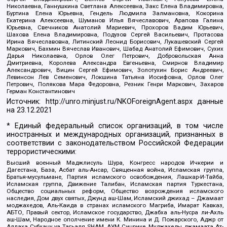
Николаевна, Ганнушкина Светлана Алексеевна, Закс Елена Владимировна,
Буртина Елена Юрьевна, Гендель Людмила Залмановна, Кокорина
Екатерина Алексеевна, Шуманов Илья Вячеславович, Арапова Галина
Юрьевна, Свечников Анатолий Мариевич, Прохоров Вадим Юрьевич,
Шахова Елена Владимировна, Подузов Сергей Васильевич, Протасова
Ирина Вячеславовна, Литинский Леонид Борисович, Лукашевский Сергей
Маркович, Бахмин Вячеслав Иванович, Шабад Анатолий Ефимович, Сухих
Дарья Николаевна, Орлов Олег Петрович, Добровольская Анна
Дмитриевна, Королева Александра Евгеньевна, Смирнов Владимир
Александрович, Вицин Сергей Ефимович, Золотухин Борис Андреевич,
Левинсон Лев Семенович, Локшина Татьяна Иосифовна, Орлов Олег
Петрович, Полякова Мара Федоровна, Резник Генри Маркович, Захаров
Герман Константинович
Источник:
http://unro.minjust.ru/NKOForeignAgent.aspx
данные
на
23.12.2021
* Единый федеральный список организаций, в том числе
иностранных и международных организаций, признанных в
соответствии с законодательством Российской Федерации
террористическими:
Высший военный Маджлисуль Шура, Конгресс народов Ичкерии и
Дагестана, База, Асбат аль-Ансар, Священная война, Исламская группа,
Братья-мусульмане, Партия исламского освобождения, Лашкар-И-Тайба,
Исламская группа, Движение Талибан, Исламская партия Туркестана,
Общество социальных реформ, Общество возрождения исламского
наследия, Дом двух святых, Джунд аш-Шам, Исламский джихад – Джамаат
моджахедов, Аль-Каида в странах исламского Магриба, Имарат Кавказ,
АБТО, Правый сектор, Исламское государство, Джабха аль-Нусра ли-Ахль
аш-Шам, Народное ополчение имени К. Минина и Д. Пожарского, Аджр от
Аллаха Субхану уа Тагьаля SHAM, АУМ Синрике, Муджахеды джамаата Ат-