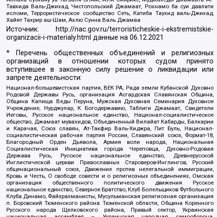
Тавхида Валь-Джихад, Чистопольский Джамаат, Рохнамо ба суи давлати
исломи, Террористическое сообщество Сеть, Катиба Таухид валь-Джихад,
Хайят Тахрир аш-Шам, Ахлю Сунна Валь Джамаа
Источник:
http://nac.gov.ru/terroristicheskie-i-ekstremistskie-
organizacii-i-materialy.html
данные на
06.12.2021
* Перечень общественных объединений и религиозных
организаций в отношении которых судом принято
вступившее в законную силу решение о ликвидации или
запрете деятельности:
Национал-большевистская партия, ВЕК РА, Рада земли Кубанской Духовно
Родовой Державы Русь, организация Асгардская Славянская Община,
Община Капища Веды Перуна, Мужская Духовная Семинария Духовное
Учреждение, Нурджулар, К Богодержавию, Таблиги Джамаат, Свидетели
Иеговы, Русское национальное единство, Национал-социалистическое
общество, Джамаат мувахидов, Объединенный Вилайат Кабарды, Балкарии
и Карачая, Союз славян, Ат-Такфир Валь-Хиджра, Пит Буль, Национал-
социалистическая рабочая партия России, Славянский союз, Формат-18,
Благородный Орден Дьявола, Армия воли народа, Национальная
Социалистическая Инициатива города Череповца, Духовно-Родовая
Держава Русь, Русское национальное единство, Древнерусской
Инглистической церкви Православных Староверов-Инглингов, Русский
общенациональный союз, Движение против нелегальной иммиграции,
Кровь и Честь, О свободе совести и о религиозных объединениях, Омская
организация общественного политического движения Русское
национальное единство, Северное Братство, Клуб Болельщиков Футбольного
Клуба Динамо, Файзрахманисты, Мусульманская религиозная организация
п. Боровский Тюменского района Тюменской области, Община Коренного
Русского народа Щелковского района, Правый сектор, Украинская
национальная ассамблея – Украинская народная самооборона,