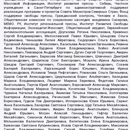
Массовой Информации, Институт развития прессы - Сибирь, Частное
учреждение в Санкт-Петербурге по административной поддержке
реализации программ и проектов Совета Министров Северных Стран, Фонд
поддержки свободы прессы, Гражданский контроль, Человек и Закон,
Общественная комиссия по сохранению наследия академика Сахарова,
МЕМО. РУ, Институт региональной прессы, Институт Развития Свободы
Информации, Экозащита!-Женсовет, Общественный вердикт, Евразийская
антимонопольная ассоциация, Дзугкоева Регина Николаевна, Кривенко
Сергей Владимирович, Милославский Павел Юрьевич, Шнырова Ольга
Вадимовна, Чанышева Лилия Айратовна, Сидорович Ольга Борисовна,
Туровский Александр Алексеевич, Васильева Анастасия Евгеньевна, Ривина
Анна Валерьевна, Бурдина Юлия Владимировна, Бойко Анатолий
Николаевич, Пивоваров Андрей Сергеевич, Дугин Сергей Георгиевич, Аверин
Виталий Евгеньевич, Барахоев Магомед Бекханович, Шевченко Дмитрий
Александрович, Шарипков Олег Викторович, Мошель Ирина Ароновна,
Шведов Григорий Сергеевич, Пономарев Лев Александрович, Созаев
Валерий Валерьевич, Каргалицкий Борис Юльевич, Исакова Ирина
Александровна, Исламов Тимур Рифгатович, Романова Ольга Евгеньевна,
Щаров Сергей Алексадрович, Цирульников Борис Альбертович, Халидова
Марина Владимировна, Людевиг Марина Зариевна, Федотова Галина
Анатольевна, Паутов Юрий Анатольевич, Верховский Александр Маркович,
Пислакова-Паркер Марина Петровна, Кочеткова Татьяна Владимировна,
Чуркина Наталья Валерьевна, Акимова Татьяна Николаевна, Золотарева
Екатерина Александровна, Рачинский Ян Збигневич, Жемкова Елена
Борисовна, Гудков Лев Дмитриевич, Илларионова Юлия Юрьевна, Саранг
Анна Васильевна, Захарова Светлана Сергеевна, Щур Татьяна Михайловна,
Щур Николай Алексеевич, Аверин Владимир Анатольевич, Блинушов
Андрей Юрьевич, Мосин Алексей Геннадьевич, Гефтер Валентин
Михайлович, Симонов Алексей Кириллович, Флиге Ирина Анатольевна,
Мельникова Валентина Дмитриевна, Вититинова Елена Владимировна,
Баженова Светлана Куприяновна, Исаев Сергей Владимирович, Максимов
Сергей Владимирович, Беляев Сергей Иванович, Голубева Елена