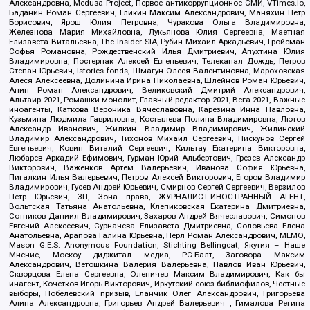
Александровна, Medusa Project, Первое антикоррупционное СМИ, VTimes.io,
Баданин Роман Сергеевич, Гликин Максим Александрович, Маняхин Петр
Борисович, Ярош Юлия Петровна, Чуракова Ольга Владимировна,
Железнова Мария Михайловна, Лукьянова Юлия Сергеевна, Маетная
Елизавета Витальевна, The Insider SIA, Рубин Михаил Аркадьевич, Гройсман
Софья Романовна, Рождественский Илья Дмитриевич, Апухтина Юлия
Владимировна, Постернак Алексей Евгеньевич, Телеканал Дождь, Петров
Степан Юрьевич, Istories fonds, Шмагун Олеся Валентиновна, Мароховская
Алеся Алексеевна, Долинина Ирина Николаевна, Шлейнов Роман Юрьевич,
Анин Роман Александрович, Великовский Дмитрий Александрович,
Альтаир 2021, Ромашки монолит, Главный редактор 2021, Вега 2021, Важные
иноагенты, Каткова Вероника Вячеславовна, Карезина Инна Павловна,
Кузьмина Людмила Гавриловна, Костылева Полина Владимировна, Лютов
Александр Иванович, Жилкин Владимир Владимирович, Жилинский
Владимир Александрович, Тихонов Михаил Сергеевич, Пискунов Сергей
Евгеньевич, Ковин Виталий Сергеевич, Кильтау Екатерина Викторовна,
Любарев Аркадий Ефимович, Гурман Юрий Альбертович, Грезев Александр
Викторович, Важенков Артем Валерьевич, Иванова София Юрьевна,
Пигалкин Илья Валерьевич, Петров Алексей Викторович, Егоров Владимир
Владимирович, Гусев Андрей Юрьевич, Смирнов Сергей Сергеевич, Верзилов
Петр Юрьевич, ЗП, Зона права, ЖУРНАЛИСТ-ИНОСТРАННЫЙ АГЕНТ,
Вольтская Татьяна Анатольевна, Клепиковская Екатерина Дмитриевна,
Сотников Даниил Владимирович, Захаров Андрей Вячеславович, Симонов
Евгений Алексеевич, Сурначева Елизавета Дмитриевна, Соловьева Елена
Анатольевна, Арапова Галина Юрьевна, Перл Роман Александрович, МЕМО,
Mason G.E.S. Anonymous Foundation, Stichting Bellingcat, Якутия – Наше
Мнение, Москоу диджитал медиа, РС-Балт, Заговора Максим
Александрович, Ветошкина Валерия Валерьевна, Павлов Иван Юрьевич,
Скворцова Елена Сергеевна, Оленичев Максим Владимирович, Как бы
инагент, Кочетков Игорь Викторович, Иркутский союз библиофилов, Честные
выборы, Нобелевский призыв, Еланчик Олег Александрович, Григорьева
Алина Александровна, Григорьев Андрей Валерьевич , Гималова Регина