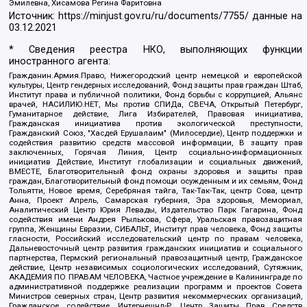
Эмилевна, Хисамова Регина Фаритовна
Источник:
https://minjust.gov.ru/ru/documents/7755/
данные на
03.12.2021
* Сведения реестра НКО, выполняющих функции
иностранного агента:
Гражданин.Армия.Право, Нижегородский центр немецкой и европейской
культуры, Центр гендерных исследований, Фонд защиты прав граждан Штаб,
Институт права и публичной политики, Фонд борьбы с коррупцией, Альянс
врачей, НАСИЛИЮ.НЕТ, Мы против СПИДа, СВЕЧА, Открытый Петербург,
Гуманитарное действие, Лига Избирателей, Правовая инициатива,
Гражданская инициатива против экологической преступности,
Гражданский Союз, "Хасдей Ерушалаим" (Милосердие), Центр поддержки и
содействия развитию средств массовой информации, В защиту прав
заключенных, Горячая Линия, Центр социально-информационных
инициатив Действие, Институт глобализации и социальных движений,
ВМЕСТЕ, Благотворительный фонд охраны здоровья и защиты прав
граждан, Благотворительный фонд помощи осужденным и их семьям, Фонд
Тольятти, Новое время, Серебряная тайга, Так-Так-Так, центр Сова, центр
Анна, Проект Апрель, Самарская губерния, Эра здоровья, Мемориал,
Аналитический Центр Юрия Левады, Издательство Парк Гагарина, Фонд
содействия имени Андрея Рылькова, Сфера, Уральская правозащитная
группа, Женщины Евразии, СИБАЛЬТ, Институт прав человека, Фонд защиты
гласности, Российский исследовательский центр по правам человека,
Дальневосточный центр развития гражданских инициатив и социального
партнерства, Пермский региональный правозащитный центр, Гражданское
действие, Центр независимых социологических исследований, Сутяжник,
АКАДЕМИЯ ПО ПРАВАМ ЧЕЛОВЕКА, Частное учреждение в Калининграде по
административной поддержке реализации программ и проектов Совета
Министров северных стран, Центр развития некоммерческих организаций,
Гражданское содействие, Интернешнл-Р, Центр Защиты Прав Средств