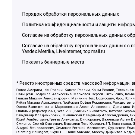
Порядок обработки персональных данных
Политика конфиденциальности и защиты инфор
Согласие на обработку персональных данных обр
Согласие на обработку персональных данных с
Yandex.Metrika, LiveInternet, top.mail.ru
Показать баннерные места
* Реестр иностранных средств массовой информации, 
Голос Америки, Idel.Реалии, Кавказ.Реалии, Крым.Реалии, Телеканал
Савицкая Людмила Алексеевна, Маркелов Сергей Евгеньевич, Камал
Гликин Максим Александрович, Маняхин Петр Борисович, Ярош Юлия П
Рубин Михаил Аркадьевич, Гройсман Софья Романовна, Рождественски
Олеся Валентиновна, Мароховская Алеся Алексеевна, Долинина И
Главный редактор 2021, Вега 2021, Важные иноагенты, Каткова Вер
Владимир Владимирович, Жилинский Владимир Александрович, Тихон
Юрий Альбертович, Грезев Александр Викторович, Важенков Артем В
Смирнов Сергей Сергеевич, Верзилов Петр Юрьевич, ЗП, Зона прав
Андрей Вячеславович, Симонов Евгений Алексеевич, Сурначева Елиз
Stichting Bellingcat, Якутия – Наше Мнение, Москоу диджитал мед