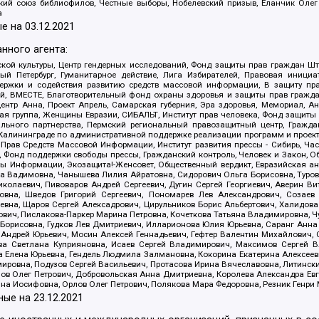
ский союз библиофилов, Честные выборы, Нобелевский призыв, Еланчик Олег
а
е на
03.12.2021
нного агента:
ой культуры, Центр гендерных исследований, Фонд защиты прав граждан Шта
 Петербург, Гуманитарное действие, Лига Избирателей, Правовая инициат
держки и содействия развитию средств массовой информации, В защиту п
ий, ВМЕСТЕ, Благотворительный фонд охраны здоровья и защиты прав граж
, центр Анна, Проект Апрель, Самарская губерния, Эра здоровья, Мемориал,
я группа, Женщины Евразии, СИБАЛЬТ, Институт прав человека, Фонд защиты 
льного партнерства, Пермский региональный правозащитный центр, Граждан
лининграде по административной поддержке реализации программ и проекто
 Прав Средств Массовой Информации, Институт развития прессы - Сибирь, Ча
, Фонд поддержки свободы прессы, Гражданский контроль, Человек и Закон, 
оды Информации, Экозащита!-Женсовет, Общественный вердикт, Евразийская а
 Вадимовна, Чанышева Лилия Айратовна, Сидорович Ольга Борисовна, Туровс
олаевич, Пивоваров Андрей Сергеевич, Дугин Сергей Георгиевич, Аверин В
вна, Шведов Григорий Сергеевич, Пономарев Лев Александрович, Созаев
евна, Щаров Сергей Алексадрович, Цирульников Борис Альбертович, Халидо
ович, Пислакова-Паркер Марина Петровна, Кочеткова Татьяна Владимировна, Ч
Борисовна, Гудков Лев Дмитриевич, Илларионова Юлия Юрьевна, Саранг Анна
Андрей Юрьевич, Мосин Алексей Геннадьевич, Гефтер Валентин Михайлович,
а Светлана Куприяновна, Исаев Сергей Владимирович, Максимов Сергей Вл
а Елена Юрьевна, Гендель Людмила Залмановна, Кокорина Екатерина Алексее
ровна, Подузов Сергей Васильевич, Протасова Ирина Вячеславовна, Литинск
ов Олег Петрович, Добровольская Анна Дмитриевна, Королева Александра Ев
яна Иосифовна, Орлов Олег Петрович, Полякова Мара Федоровна, Резник Генри
ные на
23.12.2021