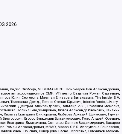
OS
2026
.Реалии, Радио Свобода, MEDIUM-ORIENT, Пономарев Лев Александрович,
ервое антикоррупционное СМИ, VTimes.io, Баданин Роман Сергеевич,
ова Юлия Сергеевна, Маетная Елизавета Витальевна, The Insider SIA,
ич, Телеканал Дождь, Петров Степан Юрьевич, Istories fonds, Шмагун
иковский Дмитрий Александрович, Альтаир 2021, Ромашки монолит,
, Костылева Полина Владимировна, Лютов Александр Иванович, Жилкин
, Кильтау Екатерина Викторовна, Любарев Аркадий Ефимович, Гурман
й Викторович, Егоров Владимир Владимирович, Гусев Андрей Юрьевич,
ская Екатерина Дмитриевна, Сотников Даниил Владимирович, Захаров
ерл Роман Александрович, МЕМО, Mason G.E.S. Anonymous Foundation,
, Павлов Иван Юрьевич, Скворцова Елена Сергеевна, Оленичев Максим