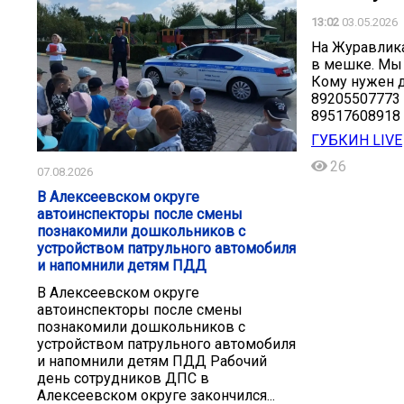
13:02
03.05.2026
На Журавлика
в мешке. Мы 
Кому нужен д
️89205507773
️89517608918
ГУБКИН LIVE
26
07.08.2026
В Алексеевском округе
автоинспекторы после смены
познакомили дошкольников с
устройством патрульного автомобиля
и напомнили детям ПДД
В Алексеевском округе
автоинспекторы после смены
познакомили дошкольников с
устройством патрульного автомобиля
и напомнили детям ПДД Рабочий
день сотрудников ДПС в
Алексеевском округе закончился...