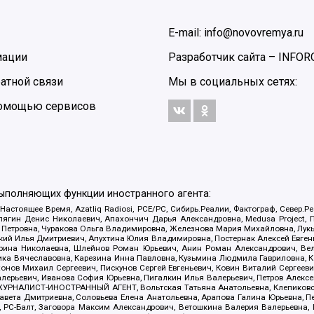
E-mail: info@novovremya.ru
мации
Разработчик сайта –
INFOR
атной связи
Мы в социальных сетях:
 помощью сервисов
выполняющих функции иностранного агента:
 Настоящее Время, Azatliq Radiosi, PCE/PC, Сибирь.Реалии, Фактограф, Север
ягин Денис Николаевич, Апахончич Дарья Александровна, Medusa Project, П
етровна, Чуракова Ольга Владимировна, Железнова Мария Михайловна, Лукьян
й Илья Дмитриевич, Апухтина Юлия Владимировна, Постернак Алексей Евгеньев
рина Николаевна, Шлейнов Роман Юрьевич, Анин Роман Александрович, Вел
оника Вячеславовна, Карезина Инна Павловна, Кузьмина Людмила Гавриловна
ов Михаил Сергеевич, Пискунов Сергей Евгеньевич, Ковин Виталий Сергеевич
алерьевич, Иванова София Юрьевна, Пигалкин Илья Валерьевич, Петров Алексе
а, ЖУРНАЛИСТ-ИНОСТРАННЫЙ АГЕНТ, Вольтская Татьяна Анатольевна, Клепиков
авета Дмитриевна, Соловьева Елена Анатольевна, Арапова Галина Юрьевна, П
иа, РС-Балт, Заговора Максим Александрович, Ветошкина Валерия Валерьевна