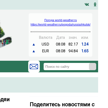
Погода world-weather.ru
https://world-weather.ru/pogoda/russia/irkutsk/
Валюта
Дата
знач.
изм.
▲
USD
08.08
82.17
1.24
▲
EUR
08.08
94.84
1.65
одяи
Поделитесь новостями с