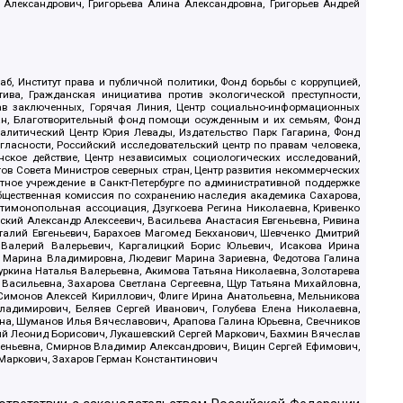
 Александрович, Григорьева Алина Александровна, Григорьев Андрей
б, Институт права и публичной политики, Фонд борьбы с коррупцией,
ива, Гражданская инициатива против экологической преступности,
рав заключенных, Горячая Линия, Центр социально-информационных
дан, Благотворительный фонд помощи осужденным и их семьям, Фонд
 Аналитический Центр Юрия Левады, Издательство Парк Гагарина, Фонд
гласности, Российский исследовательский центр по правам человека,
ское действие, Центр независимых социологических исследований,
в Совета Министров северных стран, Центр развития некоммерческих
стное учреждение в Санкт-Петербурге по административной поддержке
Общественная комиссия по сохранению наследия академика Сахарова,
нтимонопольная ассоциация, Дзугкоева Регина Николаевна, Кривенко
кий Александр Алексеевич, Васильева Анастасия Евгеньевна, Ривина
италий Евгеньевич, Барахоев Магомед Бекханович, Шевченко Дмитрий
 Валерий Валерьевич, Каргалицкий Борис Юльевич, Исакова Ирина
ва Марина Владимировна, Людевиг Марина Зариевна, Федотова Галина
уркина Наталья Валерьевна, Акимова Татьяна Николаевна, Золотарева
 Васильевна, Захарова Светлана Сергеевна, Щур Татьяна Михайловна,
 Симонов Алексей Кириллович, Флиге Ирина Анатольевна, Мельникова
адимирович, Беляев Сергей Иванович, Голубева Елена Николаевна,
вна, Шуманов Илья Вячеславович, Арапова Галина Юрьевна, Свечников
ий Леонид Борисович, Лукашевский Сергей Маркович, Бахмин Вячеслав
геньевна, Смирнов Владимир Александрович, Вицин Сергей Ефимович,
 Маркович, Захаров Герман Константинович