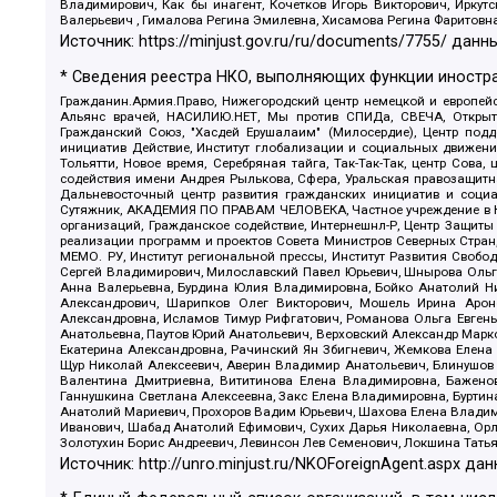
Владимирович, Как бы инагент, Кочетков Игорь Викторович, Иркут
Валерьевич , Гималова Регина Эмилевна, Хисамова Регина Фаритовн
Источник:
https://minjust.gov.ru/ru/documents/7755/
данны
* Сведения реестра НКО, выполняющих функции иностра
Гражданин.Армия.Право, Нижегородский центр немецкой и европейск
Альянс врачей, НАСИЛИЮ.НЕТ, Мы против СПИДа, СВЕЧА, Открытый
Гражданский Союз, "Хасдей Ерушалаим" (Милосердие), Центр под
инициатив Действие, Институт глобализации и социальных движен
Тольятти, Новое время, Серебряная тайга, Так-Так-Так, центр Сова
содействия имени Андрея Рылькова, Сфера, Уральская правозащитна
Дальневосточный центр развития гражданских инициатив и социа
Сутяжник, АКАДЕМИЯ ПО ПРАВАМ ЧЕЛОВЕКА, Частное учреждение в Ка
организаций, Гражданское содействие, Интернешнл-Р, Центр Защиты
реализации программ и проектов Совета Министров Северных Стран
МЕМО. РУ, Институт региональной прессы, Институт Развития Своб
Сергей Владимирович, Милославский Павел Юрьевич, Шнырова Ольга
Анна Валерьевна, Бурдина Юлия Владимировна, Бойко Анатолий Ник
Александрович, Шарипков Олег Викторович, Мошель Ирина Ароно
Александровна, Исламов Тимур Рифгатович, Романова Ольга Евгень
Анатольевна, Паутов Юрий Анатольевич, Верховский Александр Марк
Екатерина Александровна, Рачинский Ян Збигневич, Жемкова Елена 
Щур Николай Алексеевич, Аверин Владимир Анатольевич, Блинушов 
Валентина Дмитриевна, Вититинова Елена Владимировна, Баженов
Ганнушкина Светлана Алексеевна, Закс Елена Владимировна, Буртин
Анатолий Мариевич, Прохоров Вадим Юрьевич, Шахова Елена Владими
Иванович, Шабад Анатолий Ефимович, Сухих Дарья Николаевна, Орл
Золотухин Борис Андреевич, Левинсон Лев Семенович, Локшина Тать
Источник:
http://unro.minjust.ru/NKOForeignAgent.aspx
дан