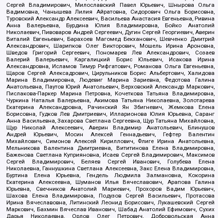
Сергей Владимирович, Милославский Павел Юрьевич, Шнырова Ольга
Вадимовна, Чанышева Лилия Айратовна, Сидорович Ольга Борисовна,
Туровский Александр Алексеевич, Васильева Анастасия Евгеньевна, Ривина
Анна Валерьевна, Бурдина Юлия Владимировна, Бойко Анатолий
Николаевич, Пивоваров Андрей Сергеевич, Дугин Сергей Георгиевич, Аверин
Виталий Евгеньевич, Барахоев Магомед Бекханович, Шевченко Дмитрий
Александрович, Шарипков Олег Викторович, Мошель Ирина Ароновна,
Шведов Григорий Сергеевич, Пономарев Лев Александрович, Созаев
Валерий Валерьевич, Каргалицкий Борис Юльевич, Исакова Ирина
Александровна, Исламов Тимур Рифгатович, Романова Ольга Евгеньевна,
Щаров Сергей Алексадрович, Цирульников Борис Альбертович, Халидова
Марина Владимировна, Людевиг Марина Зариевна, Федотова Галина
Анатольевна, Паутов Юрий Анатольевич, Верховский Александр Маркович,
Пислакова-Паркер Марина Петровна, Кочеткова Татьяна Владимировна,
Чуркина Наталья Валерьевна, Акимова Татьяна Николаевна, Золотарева
Екатерина Александровна, Рачинский Ян Збигневич, Жемкова Елена
Борисовна, Гудков Лев Дмитриевич, Илларионова Юлия Юрьевна, Саранг
Анна Васильевна, Захарова Светлана Сергеевна, Щур Татьяна Михайловна,
Щур Николай Алексеевич, Аверин Владимир Анатольевич, Блинушов
Андрей Юрьевич, Мосин Алексей Геннадьевич, Гефтер Валентин
Михайлович, Симонов Алексей Кириллович, Флиге Ирина Анатольевна,
Мельникова Валентина Дмитриевна, Вититинова Елена Владимировна,
Баженова Светлана Куприяновна, Исаев Сергей Владимирович, Максимов
Сергей Владимирович, Беляев Сергей Иванович, Голубева Елена
Николаевна, Ганнушкина Светлана Алексеевна, Закс Елена Владимировна,
Буртина Елена Юрьевна, Гендель Людмила Залмановна, Кокорина
Екатерина Алексеевна, Шуманов Илья Вячеславович, Арапова Галина
Юрьевна, Свечников Анатолий Мариевич, Прохоров Вадим Юрьевич,
Шахова Елена Владимировна, Подузов Сергей Васильевич, Протасова
Ирина Вячеславовна, Литинский Леонид Борисович, Лукашевский Сергей
Маркович, Бахмин Вячеслав Иванович, Шабад Анатолий Ефимович, Сухих
Дарья Николаевна, Орлов Олег Петрович, Добровольская Анна