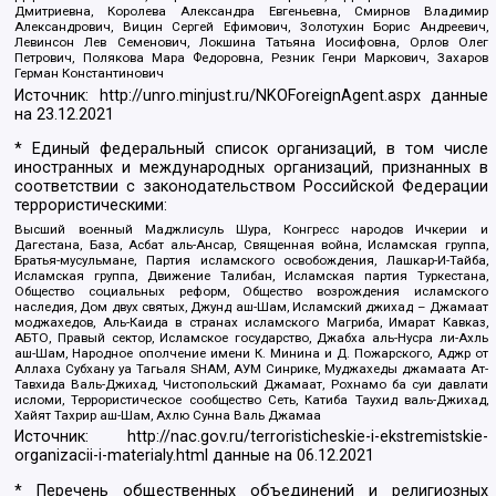
Дмитриевна, Королева Александра Евгеньевна, Смирнов Владимир
Александрович, Вицин Сергей Ефимович, Золотухин Борис Андреевич,
Левинсон Лев Семенович, Локшина Татьяна Иосифовна, Орлов Олег
Петрович, Полякова Мара Федоровна, Резник Генри Маркович, Захаров
Герман Константинович
Источник:
http://unro.minjust.ru/NKOForeignAgent.aspx
данные
на
23.12.2021
* Единый федеральный список организаций, в том числе
иностранных и международных организаций, признанных в
соответствии с законодательством Российской Федерации
террористическими:
Высший военный Маджлисуль Шура, Конгресс народов Ичкерии и
Дагестана, База, Асбат аль-Ансар, Священная война, Исламская группа,
Братья-мусульмане, Партия исламского освобождения, Лашкар-И-Тайба,
Исламская группа, Движение Талибан, Исламская партия Туркестана,
Общество социальных реформ, Общество возрождения исламского
наследия, Дом двух святых, Джунд аш-Шам, Исламский джихад – Джамаат
моджахедов, Аль-Каида в странах исламского Магриба, Имарат Кавказ,
АБТО, Правый сектор, Исламское государство, Джабха аль-Нусра ли-Ахль
аш-Шам, Народное ополчение имени К. Минина и Д. Пожарского, Аджр от
Аллаха Субхану уа Тагьаля SHAM, АУМ Синрике, Муджахеды джамаата Ат-
Тавхида Валь-Джихад, Чистопольский Джамаат, Рохнамо ба суи давлати
исломи, Террористическое сообщество Сеть, Катиба Таухид валь-Джихад,
Хайят Тахрир аш-Шам, Ахлю Сунна Валь Джамаа
Источник:
http://nac.gov.ru/terroristicheskie-i-ekstremistskie-
organizacii-i-materialy.html
данные на
06.12.2021
* Перечень общественных объединений и религиозных