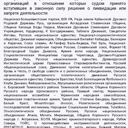
организаций в отношении которых судом принято
вступившее в законную силу решение о ликвидации или
запрете деятельности:
Национал-большевистская партия, ВЕК РА, Рада земли Кубанской Духовно
Родовой Державы Русь, организация Асгардская Славянская Община,
Община Капища Веды Перуна, Мужская Духовная Семинария Духовное
Учреждение, Нурджулар, К Богодержавию, Таблиги Джамаат, Свидетели
Иеговы, Русское национальное единство, Национал-социалистическое
общество, Джамаат мувахидов, Объединенный Вилайат Кабарды, Балкарии
и Карачая, Союз славян, Ат-Такфир Валь-Хиджра, Пит Буль, Национал-
социалистическая рабочая партия России, Славянский союз, Формат-18,
Благородный Орден Дьявола, Армия воли народа, Национальная
Социалистическая Инициатива города Череповца, Духовно-Родовая
Держава Русь, Русское национальное единство, Древнерусской
Инглистической церкви Православных Староверов-Инглингов, Русский
общенациональный союз, Движение против нелегальной иммиграции,
Кровь и Честь, О свободе совести и о религиозных объединениях, Омская
организация общественного политического движения Русское
национальное единство, Северное Братство, Клуб Болельщиков Футбольного
Клуба Динамо, Файзрахманисты, Мусульманская религиозная организация
п. Боровский Тюменского района Тюменской области, Община Коренного
Русского народа Щелковского района, Правый сектор, Украинская
национальная ассамблея – Украинская народная самооборона,
Украинская повстанческая армия, Тризуб им. Степана Бандеры, Братство,
Белый Крест, Misanthropic division, Религиозное объединение
последователей инглиизма, Народная Социальная Инициатива, TulaSkins,
Этнополитическое объединение Русские, Русское национальное
объединение Атака, Мечеть Мирмамеда, Община Коренного Русского
народа г. Астрахани, ВОЛЯ, Меджлис крымскотатарского народа, Рубеж
Севера, ТОЙС, О противодействии экстремистской деятельности,
РЕВТАТПОД, Артподготовка, Штольц, В честь иконы Божией Матери