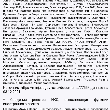
Алеся Алексеевна, Долинина Ирина Николаевна, Шлейнов Роман Юрьевич,
Анин Роман Александрович, Великовский Дмитрий Александрович,
Альтаир 2021, Ромашки монолит, Главный редактор 2021, Вега 2021, Важные
иноагенты, Каткова Вероника Вячеславовна, Карезина Инна Павловна,
Кузьмина Людмила Гавриловна, Костылева Полина Владимировна, Лютов
Александр Иванович, Жилкин Владимир Владимирович, Жилинский
Владимир Александрович, Тихонов Михаил Сергеевич, Пискунов Сергей
Евгеньевич, Ковин Виталий Сергеевич, Кильтау Екатерина Викторовна,
Любарев Аркадий Ефимович, Гурман Юрий Альбертович, Грезев Александр
Викторович, Важенков Артем Валерьевич, Иванова София Юрьевна,
Пигалкин Илья Валерьевич, Петров Алексей Викторович, Егоров Владимир
Владимирович, Гусев Андрей Юрьевич, Смирнов Сергей Сергеевич, Верзилов
Петр Юрьевич, ЗП, Зона права, ЖУРНАЛИСТ-ИНОСТРАННЫЙ АГЕНТ,
Вольтская Татьяна Анатольевна, Клепиковская Екатерина Дмитриевна,
Сотников Даниил Владимирович, Захаров Андрей Вячеславович, Симонов
Евгений Алексеевич, Сурначева Елизавета Дмитриевна, Соловьева Елена
Анатольевна, Арапова Галина Юрьевна, Перл Роман Александрович, МЕМО,
Mason G.E.S. Anonymous Foundation, Stichting Bellingcat, Якутия – Наше
Мнение, Москоу диджитал медиа, РС-Балт, Заговора Максим
Александрович, Ветошкина Валерия Валерьевна, Павлов Иван Юрьевич,
Скворцова Елена Сергеевна, Оленичев Максим Владимирович, Как бы
инагент, Кочетков Игорь Викторович, Иркутский союз библиофилов, Честные
выборы, Нобелевский призыв, Еланчик Олег Александрович, Григорьева
Алина Александровна, Григорьев Андрей Валерьевич , Гималова Регина
Эмилевна, Хисамова Регина Фаритовна
Источник:
https://minjust.gov.ru/ru/documents/7755/
данные на
03.12.2021
* Сведения реестра НКО, выполняющих функции
иностранного агента:
Гражданин.Армия.Право, Нижегородский центр немецкой и европейской