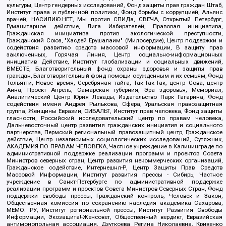
культуры, Центр гендерных исследований, Фонд защиты прав граждан Штаб,
Институт права и публичной политики, Фонд борьбы с коррупцией, Альянс
врачей, НАСИЛИЮ.НЕТ, Мы против СПИДа, СВЕЧА, Открытый Петербург,
Гуманитарное действие, Лига Избирателей, Правовая инициатива,
Гражданская инициатива против экологической преступности,
Гражданский Союз, "Хасдей Ерушалаим" (Милосердие), Центр поддержки и
содействия развитию средств массовой информации, В защиту прав
заключенных, Горячая Линия, Центр социально-информационных
инициатив Действие, Институт глобализации и социальных движений,
ВМЕСТЕ, Благотворительный фонд охраны здоровья и защиты прав
граждан, Благотворительный фонд помощи осужденным и их семьям, Фонд
Тольятти, Новое время, Серебряная тайга, Так-Так-Так, центр Сова, центр
Анна, Проект Апрель, Самарская губерния, Эра здоровья, Мемориал,
Аналитический Центр Юрия Левады, Издательство Парк Гагарина, Фонд
содействия имени Андрея Рылькова, Сфера, Уральская правозащитная
группа, Женщины Евразии, СИБАЛЬТ, Институт прав человека, Фонд защиты
гласности, Российский исследовательский центр по правам человека,
Дальневосточный центр развития гражданских инициатив и социального
партнерства, Пермский региональный правозащитный центр, Гражданское
действие, Центр независимых социологических исследований, Сутяжник,
АКАДЕМИЯ ПО ПРАВАМ ЧЕЛОВЕКА, Частное учреждение в Калининграде по
административной поддержке реализации программ и проектов Совета
Министров северных стран, Центр развития некоммерческих организаций,
Гражданское содействие, Интернешнл-Р, Центр Защиты Прав Средств
Массовой Информации, Институт развития прессы - Сибирь, Частное
учреждение в Санкт-Петербурге по административной поддержке
реализации программ и проектов Совета Министров Северных Стран, Фонд
поддержки свободы прессы, Гражданский контроль, Человек и Закон,
Общественная комиссия по сохранению наследия академика Сахарова,
МЕМО. РУ, Институт региональной прессы, Институт Развития Свободы
Информации, Экозащита!-Женсовет, Общественный вердикт, Евразийская
антимонопольная ассоциация, Дзугкоева Регина Николаевна, Кривенко