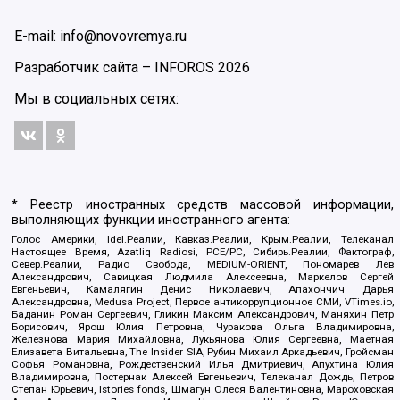
E-mail: info@novovremya.ru
Разработчик сайта –
INFOROS
2026
Мы в социальных сетях:
* Реестр иностранных средств массовой информации,
выполняющих функции иностранного агента:
Голос Америки, Idel.Реалии, Кавказ.Реалии, Крым.Реалии, Телеканал
Настоящее Время, Azatliq Radiosi, PCE/PC, Сибирь.Реалии, Фактограф,
Север.Реалии, Радио Свобода, MEDIUM-ORIENT, Пономарев Лев
Александрович, Савицкая Людмила Алексеевна, Маркелов Сергей
Евгеньевич, Камалягин Денис Николаевич, Апахончич Дарья
Александровна, Medusa Project, Первое антикоррупционное СМИ, VTimes.io,
Баданин Роман Сергеевич, Гликин Максим Александрович, Маняхин Петр
Борисович, Ярош Юлия Петровна, Чуракова Ольга Владимировна,
Железнова Мария Михайловна, Лукьянова Юлия Сергеевна, Маетная
Елизавета Витальевна, The Insider SIA, Рубин Михаил Аркадьевич, Гройсман
Софья Романовна, Рождественский Илья Дмитриевич, Апухтина Юлия
Владимировна, Постернак Алексей Евгеньевич, Телеканал Дождь, Петров
Степан Юрьевич, Istories fonds, Шмагун Олеся Валентиновна, Мароховская