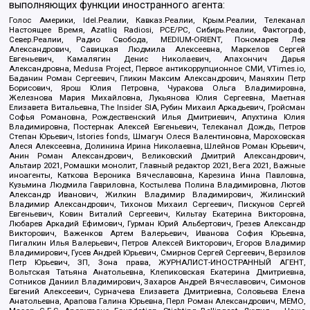
выполняющих функции иностранного агента:
Голос Америки, Idel.Реалии, Кавказ.Реалии, Крым.Реалии, Телеканал
Настоящее Время, Azatliq Radiosi, PCE/PC, Сибирь.Реалии, Фактограф,
Север.Реалии, Радио Свобода, MEDIUM-ORIENT, Пономарев Лев
Александрович, Савицкая Людмила Алексеевна, Маркелов Сергей
Евгеньевич, Камалягин Денис Николаевич, Апахончич Дарья
Александровна, Medusa Project, Первое антикоррупционное СМИ, VTimes.io,
Баданин Роман Сергеевич, Гликин Максим Александрович, Маняхин Петр
Борисович, Ярош Юлия Петровна, Чуракова Ольга Владимировна,
Железнова Мария Михайловна, Лукьянова Юлия Сергеевна, Маетная
Елизавета Витальевна, The Insider SIA, Рубин Михаил Аркадьевич, Гройсман
Софья Романовна, Рождественский Илья Дмитриевич, Апухтина Юлия
Владимировна, Постернак Алексей Евгеньевич, Телеканал Дождь, Петров
Степан Юрьевич, Istories fonds, Шмагун Олеся Валентиновна, Мароховская
Алеся Алексеевна, Долинина Ирина Николаевна, Шлейнов Роман Юрьевич,
Анин Роман Александрович, Великовский Дмитрий Александрович,
Альтаир 2021, Ромашки монолит, Главный редактор 2021, Вега 2021, Важные
иноагенты, Каткова Вероника Вячеславовна, Карезина Инна Павловна,
Кузьмина Людмила Гавриловна, Костылева Полина Владимировна, Лютов
Александр Иванович, Жилкин Владимир Владимирович, Жилинский
Владимир Александрович, Тихонов Михаил Сергеевич, Пискунов Сергей
Евгеньевич, Ковин Виталий Сергеевич, Кильтау Екатерина Викторовна,
Любарев Аркадий Ефимович, Гурман Юрий Альбертович, Грезев Александр
Викторович, Важенков Артем Валерьевич, Иванова София Юрьевна,
Пигалкин Илья Валерьевич, Петров Алексей Викторович, Егоров Владимир
Владимирович, Гусев Андрей Юрьевич, Смирнов Сергей Сергеевич, Верзилов
Петр Юрьевич, ЗП, Зона права, ЖУРНАЛИСТ-ИНОСТРАННЫЙ АГЕНТ,
Вольтская Татьяна Анатольевна, Клепиковская Екатерина Дмитриевна,
Сотников Даниил Владимирович, Захаров Андрей Вячеславович, Симонов
Евгений Алексеевич, Сурначева Елизавета Дмитриевна, Соловьева Елена
Анатольевна, Арапова Галина Юрьевна, Перл Роман Александрович, МЕМО,