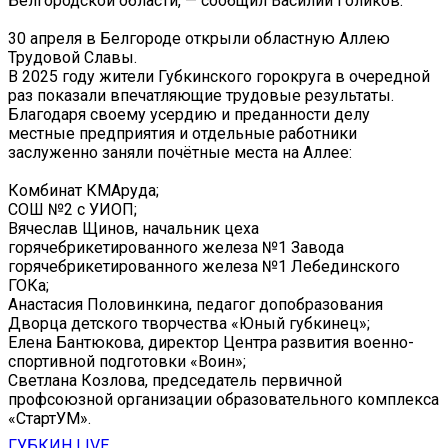
Белгородской области, — сообщил Василий Голиков.
30 апреля в Белгороде открыли областную Аллею
Трудовой Славы.
В 2025 году жители Губкинского горокруга в очередной
раз показали впечатляющие трудовые результаты.
Благодаря своему усердию и преданности делу
местные предприятия и отдельные работники
заслуженно заняли почётные места на Аллее:
Комбинат КМАруда;
СОШ №2 с УИОП;
Вячеслав Щинов, начальник цеха
горячебрикетированного железа №1 Завода
горячебрикетированного железа №1 Лебединского
ГОКа;
Анастасия Половинкина, педагог допобразования
Дворца детского творчества «Юный губкинец»;
Елена Бантюкова, директор Центра развития военно-
спортивной подготовки «Воин»;
Светлана Козлова, председатель первичной
профсоюзной организации образовательного комплекса
«СтартУМ».
ГУБКИН LIVE