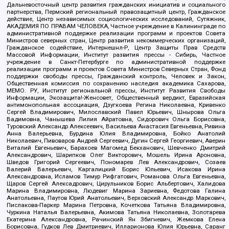
Дальневосточный центр развития гражданских инициатив и социального
партнерства, Пермский региональный правозащитный центр, Гражданское
действие, Центр независимых социологических исследований, Сутяжник,
АКАДЕМИЯ ПО ПРАВАМ ЧЕЛОВЕКА, Частное учреждение в Калининграде по
административной поддержке реализации программ и проектов Совета
Министров северных стран, Центр развития некоммерческих организаций,
Гражданское содействие, Интернешнл-Р, Центр Защиты Прав Средств
Массовой Информации, Институт развития прессы - Сибирь, Частное
учреждение в Санкт-Петербурге по административной поддержке
реализации программ и проектов Совета Министров Северных Стран, Фонд
поддержки свободы прессы, Гражданский контроль, Человек и Закон,
Общественная комиссия по сохранению наследия академика Сахарова,
МЕМО. РУ, Институт региональной прессы, Институт Развития Свободы
Информации, Экозащита!-Женсовет, Общественный вердикт, Евразийская
антимонопольная ассоциация, Дзугкоева Регина Николаевна, Кривенко
Сергей Владимирович, Милославский Павел Юрьевич, Шнырова Ольга
Вадимовна, Чанышева Лилия Айратовна, Сидорович Ольга Борисовна,
Туровский Александр Алексеевич, Васильева Анастасия Евгеньевна, Ривина
Анна Валерьевна, Бурдина Юлия Владимировна, Бойко Анатолий
Николаевич, Пивоваров Андрей Сергеевич, Дугин Сергей Георгиевич, Аверин
Виталий Евгеньевич, Барахоев Магомед Бекханович, Шевченко Дмитрий
Александрович, Шарипков Олег Викторович, Мошель Ирина Ароновна,
Шведов Григорий Сергеевич, Пономарев Лев Александрович, Созаев
Валерий Валерьевич, Каргалицкий Борис Юльевич, Исакова Ирина
Александровна, Исламов Тимур Рифгатович, Романова Ольга Евгеньевна,
Щаров Сергей Алексадрович, Цирульников Борис Альбертович, Халидова
Марина Владимировна, Людевиг Марина Зариевна, Федотова Галина
Анатольевна, Паутов Юрий Анатольевич, Верховский Александр Маркович,
Пислакова-Паркер Марина Петровна, Кочеткова Татьяна Владимировна,
Чуркина Наталья Валерьевна, Акимова Татьяна Николаевна, Золотарева
Екатерина Александровна, Рачинский Ян Збигневич, Жемкова Елена
Борисовна, Гудков Лев Дмитриевич, Илларионова Юлия Юрьевна, Саранг