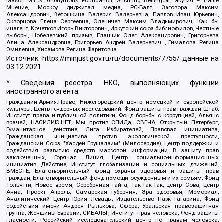
Mason G.E.S. Anonymous Foundation, Stichting Bellingcat, Якутия – Наше
Мнение, Москоу диджитал медиа, РС-Балт, Заговора Максим
Александрович, Ветошкина Валерия Валерьевна, Павлов Иван Юрьевич,
Скворцова Елена Сергеевна, Оленичев Максим Владимирович, Как бы
инагент, Кочетков Игорь Викторович, Иркутский союз библиофилов, Честные
выборы, Нобелевский призыв, Еланчик Олег Александрович, Григорьева
Алина Александровна, Григорьев Андрей Валерьевич , Гималова Регина
Эмилевна, Хисамова Регина Фаритовна
Источник:
https://minjust.gov.ru/ru/documents/7755/
данные на
03.12.2021
* Сведения реестра НКО, выполняющих функции
иностранного агента:
Гражданин.Армия.Право, Нижегородский центр немецкой и европейской
культуры, Центр гендерных исследований, Фонд защиты прав граждан Штаб,
Институт права и публичной политики, Фонд борьбы с коррупцией, Альянс
врачей, НАСИЛИЮ.НЕТ, Мы против СПИДа, СВЕЧА, Открытый Петербург,
Гуманитарное действие, Лига Избирателей, Правовая инициатива,
Гражданская инициатива против экологической преступности,
Гражданский Союз, "Хасдей Ерушалаим" (Милосердие), Центр поддержки и
содействия развитию средств массовой информации, В защиту прав
заключенных, Горячая Линия, Центр социально-информационных
инициатив Действие, Институт глобализации и социальных движений,
ВМЕСТЕ, Благотворительный фонд охраны здоровья и защиты прав
граждан, Благотворительный фонд помощи осужденным и их семьям, Фонд
Тольятти, Новое время, Серебряная тайга, Так-Так-Так, центр Сова, центр
Анна, Проект Апрель, Самарская губерния, Эра здоровья, Мемориал,
Аналитический Центр Юрия Левады, Издательство Парк Гагарина, Фонд
содействия имени Андрея Рылькова, Сфера, Уральская правозащитная
группа, Женщины Евразии, СИБАЛЬТ, Институт прав человека, Фонд защиты
гласности, Российский исследовательский центр по правам человека,