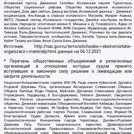
Исламская группа, Движение Талибан, Исламская партия Туркестана,
Общество социальных реформ, Общество возрождения исламского
наследия, Дом двух святых, Джунд аш-Шам, Исламский джихад – Джамаат
моджахедов, Аль-Каида в странах исламского Магриба, Имарат Кавказ,
АБТО, Правый сектор, Исламское государство, Джабха аль-Нусра ли-Ахль
аш-Шам, Народное ополчение имени К. Минина и Д. Пожарского, Аджр от
Аллаха Субхану уа Тагьаля SHAM, АУМ Синрике, Муджахеды джамаата Ат-
Тавхида Валь-Джихад, Чистопольский Джамаат, Рохнамо ба суи давлати
исломи, Террористическое сообщество Сеть, Катиба Таухид валь-Джихад,
Хайят Тахрир аш-Шам, Ахлю Сунна Валь Джамаа
Источник:
http://nac.gov.ru/terroristicheskie-i-ekstremistskie-
organizacii-i-materialy.html
данные на
06.12.2021
* Перечень общественных объединений и религиозных
организаций в отношении которых судом принято
вступившее в законную силу решение о ликвидации или
запрете деятельности:
Национал-большевистская партия, ВЕК РА, Рада земли Кубанской Духовно
Родовой Державы Русь, организация Асгардская Славянская Община,
Община Капища Веды Перуна, Мужская Духовная Семинария Духовное
Учреждение, Нурджулар, К Богодержавию, Таблиги Джамаат, Свидетели
Иеговы, Русское национальное единство, Национал-социалистическое
общество, Джамаат мувахидов, Объединенный Вилайат Кабарды, Балкарии
и Карачая, Союз славян, Ат-Такфир Валь-Хиджра, Пит Буль, Национал-
социалистическая рабочая партия России, Славянский союз, Формат-18,
Благородный Орден Дьявола, Армия воли народа, Национальная
Социалистическая Инициатива города Череповца, Духовно-Родовая
Держава Русь, Русское национальное единство, Древнерусской
Инглистической церкви Православных Староверов-Инглингов, Русский
общенациональный союз, Движение против нелегальной иммиграции,