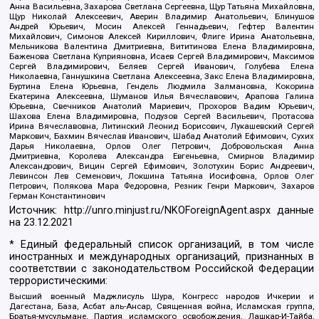
Анна Васильевна, Захарова Светлана Сергеевна, Щур Татьяна Михайловна,
Щур Николай Алексеевич, Аверин Владимир Анатольевич, Блинушов
Андрей Юрьевич, Мосин Алексей Геннадьевич, Гефтер Валентин
Михайлович, Симонов Алексей Кириллович, Флиге Ирина Анатольевна,
Мельникова Валентина Дмитриевна, Вититинова Елена Владимировна,
Баженова Светлана Куприяновна, Исаев Сергей Владимирович, Максимов
Сергей Владимирович, Беляев Сергей Иванович, Голубева Елена
Николаевна, Ганнушкина Светлана Алексеевна, Закс Елена Владимировна,
Буртина Елена Юрьевна, Гендель Людмила Залмановна, Кокорина
Екатерина Алексеевна, Шуманов Илья Вячеславович, Арапова Галина
Юрьевна, Свечников Анатолий Мариевич, Прохоров Вадим Юрьевич,
Шахова Елена Владимировна, Подузов Сергей Васильевич, Протасова
Ирина Вячеславовна, Литинский Леонид Борисович, Лукашевский Сергей
Маркович, Бахмин Вячеслав Иванович, Шабад Анатолий Ефимович, Сухих
Дарья Николаевна, Орлов Олег Петрович, Добровольская Анна
Дмитриевна, Королева Александра Евгеньевна, Смирнов Владимир
Александрович, Вицин Сергей Ефимович, Золотухин Борис Андреевич,
Левинсон Лев Семенович, Локшина Татьяна Иосифовна, Орлов Олег
Петрович, Полякова Мара Федоровна, Резник Генри Маркович, Захаров
Герман Константинович
Источник:
http://unro.minjust.ru/NKOForeignAgent.aspx
данные
на
23.12.2021
* Единый федеральный список организаций, в том числе
иностранных и международных организаций, признанных в
соответствии с законодательством Российской Федерации
террористическими:
Высший военный Маджлисуль Шура, Конгресс народов Ичкерии и
Дагестана, База, Асбат аль-Ансар, Священная война, Исламская группа,
Братья-мусульмане, Партия исламского освобождения, Лашкар-И-Тайба,