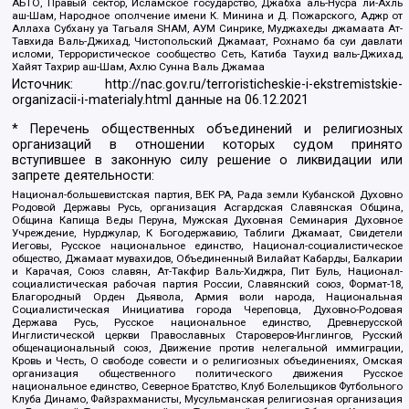
АБТО, Правый сектор, Исламское государство, Джабха аль-Нусра ли-Ахль
аш-Шам, Народное ополчение имени К. Минина и Д. Пожарского, Аджр от
Аллаха Субхану уа Тагьаля SHAM, АУМ Синрике, Муджахеды джамаата Ат-
Тавхида Валь-Джихад, Чистопольский Джамаат, Рохнамо ба суи давлати
исломи, Террористическое сообщество Сеть, Катиба Таухид валь-Джихад,
Хайят Тахрир аш-Шам, Ахлю Сунна Валь Джамаа
Источник:
http://nac.gov.ru/terroristicheskie-i-ekstremistskie-
organizacii-i-materialy.html
данные на
06.12.2021
* Перечень общественных объединений и религиозных
организаций в отношении которых судом принято
вступившее в законную силу решение о ликвидации или
запрете деятельности:
Национал-большевистская партия, ВЕК РА, Рада земли Кубанской Духовно
Родовой Державы Русь, организация Асгардская Славянская Община,
Община Капища Веды Перуна, Мужская Духовная Семинария Духовное
Учреждение, Нурджулар, К Богодержавию, Таблиги Джамаат, Свидетели
Иеговы, Русское национальное единство, Национал-социалистическое
общество, Джамаат мувахидов, Объединенный Вилайат Кабарды, Балкарии
и Карачая, Союз славян, Ат-Такфир Валь-Хиджра, Пит Буль, Национал-
социалистическая рабочая партия России, Славянский союз, Формат-18,
Благородный Орден Дьявола, Армия воли народа, Национальная
Социалистическая Инициатива города Череповца, Духовно-Родовая
Держава Русь, Русское национальное единство, Древнерусской
Инглистической церкви Православных Староверов-Инглингов, Русский
общенациональный союз, Движение против нелегальной иммиграции,
Кровь и Честь, О свободе совести и о религиозных объединениях, Омская
организация общественного политического движения Русское
национальное единство, Северное Братство, Клуб Болельщиков Футбольного
Клуба Динамо, Файзрахманисты, Мусульманская религиозная организация