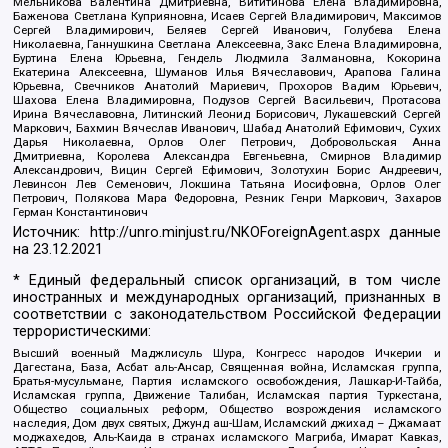
Мельникова Валентина Дмитриевна, Вититинова Елена Владимировна,
Баженова Светлана Куприяновна, Исаев Сергей Владимирович, Максимов
Сергей Владимирович, Беляев Сергей Иванович, Голубева Елена
Николаевна, Ганнушкина Светлана Алексеевна, Закс Елена Владимировна,
Буртина Елена Юрьевна, Гендель Людмила Залмановна, Кокорина
Екатерина Алексеевна, Шуманов Илья Вячеславович, Арапова Галина
Юрьевна, Свечников Анатолий Мариевич, Прохоров Вадим Юрьевич,
Шахова Елена Владимировна, Подузов Сергей Васильевич, Протасова
Ирина Вячеславовна, Литинский Леонид Борисович, Лукашевский Сергей
Маркович, Бахмин Вячеслав Иванович, Шабад Анатолий Ефимович, Сухих
Дарья Николаевна, Орлов Олег Петрович, Добровольская Анна
Дмитриевна, Королева Александра Евгеньевна, Смирнов Владимир
Александрович, Вицин Сергей Ефимович, Золотухин Борис Андреевич,
Левинсон Лев Семенович, Локшина Татьяна Иосифовна, Орлов Олег
Петрович, Полякова Мара Федоровна, Резник Генри Маркович, Захаров
Герман Константинович
Источник:
http://unro.minjust.ru/NKOForeignAgent.aspx
данные
на
23.12.2021
* Единый федеральный список организаций, в том числе
иностранных и международных организаций, признанных в
соответствии с законодательством Российской Федерации
террористическими:
Высший военный Маджлисуль Шура, Конгресс народов Ичкерии и
Дагестана, База, Асбат аль-Ансар, Священная война, Исламская группа,
Братья-мусульмане, Партия исламского освобождения, Лашкар-И-Тайба,
Исламская группа, Движение Талибан, Исламская партия Туркестана,
Общество социальных реформ, Общество возрождения исламского
наследия, Дом двух святых, Джунд аш-Шам, Исламский джихад – Джамаат
моджахедов, Аль-Каида в странах исламского Магриба, Имарат Кавказ,