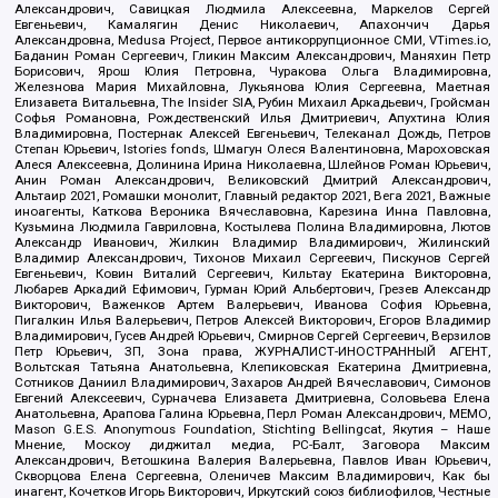
Александрович, Савицкая Людмила Алексеевна, Маркелов Сергей
Евгеньевич, Камалягин Денис Николаевич, Апахончич Дарья
Александровна, Medusa Project, Первое антикоррупционное СМИ, VTimes.io,
Баданин Роман Сергеевич, Гликин Максим Александрович, Маняхин Петр
Борисович, Ярош Юлия Петровна, Чуракова Ольга Владимировна,
Железнова Мария Михайловна, Лукьянова Юлия Сергеевна, Маетная
Елизавета Витальевна, The Insider SIA, Рубин Михаил Аркадьевич, Гройсман
Софья Романовна, Рождественский Илья Дмитриевич, Апухтина Юлия
Владимировна, Постернак Алексей Евгеньевич, Телеканал Дождь, Петров
Степан Юрьевич, Istories fonds, Шмагун Олеся Валентиновна, Мароховская
Алеся Алексеевна, Долинина Ирина Николаевна, Шлейнов Роман Юрьевич,
Анин Роман Александрович, Великовский Дмитрий Александрович,
Альтаир 2021, Ромашки монолит, Главный редактор 2021, Вега 2021, Важные
иноагенты, Каткова Вероника Вячеславовна, Карезина Инна Павловна,
Кузьмина Людмила Гавриловна, Костылева Полина Владимировна, Лютов
Александр Иванович, Жилкин Владимир Владимирович, Жилинский
Владимир Александрович, Тихонов Михаил Сергеевич, Пискунов Сергей
Евгеньевич, Ковин Виталий Сергеевич, Кильтау Екатерина Викторовна,
Любарев Аркадий Ефимович, Гурман Юрий Альбертович, Грезев Александр
Викторович, Важенков Артем Валерьевич, Иванова София Юрьевна,
Пигалкин Илья Валерьевич, Петров Алексей Викторович, Егоров Владимир
Владимирович, Гусев Андрей Юрьевич, Смирнов Сергей Сергеевич, Верзилов
Петр Юрьевич, ЗП, Зона права, ЖУРНАЛИСТ-ИНОСТРАННЫЙ АГЕНТ,
Вольтская Татьяна Анатольевна, Клепиковская Екатерина Дмитриевна,
Сотников Даниил Владимирович, Захаров Андрей Вячеславович, Симонов
Евгений Алексеевич, Сурначева Елизавета Дмитриевна, Соловьева Елена
Анатольевна, Арапова Галина Юрьевна, Перл Роман Александрович, МЕМО,
Mason G.E.S. Anonymous Foundation, Stichting Bellingcat, Якутия – Наше
Мнение, Москоу диджитал медиа, РС-Балт, Заговора Максим
Александрович, Ветошкина Валерия Валерьевна, Павлов Иван Юрьевич,
Скворцова Елена Сергеевна, Оленичев Максим Владимирович, Как бы
инагент, Кочетков Игорь Викторович, Иркутский союз библиофилов, Честные