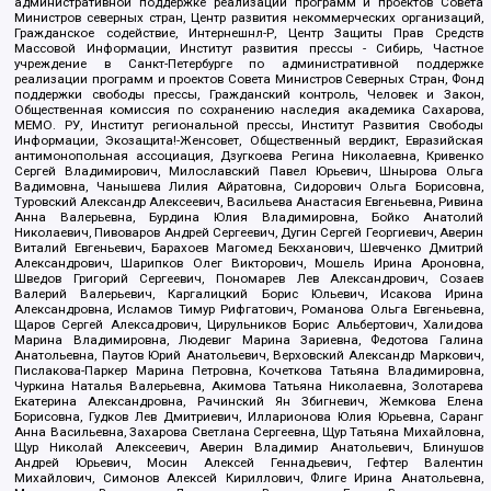
административной поддержке реализации программ и проектов Совета
Министров северных стран, Центр развития некоммерческих организаций,
Гражданское содействие, Интернешнл-Р, Центр Защиты Прав Средств
Массовой Информации, Институт развития прессы - Сибирь, Частное
учреждение в Санкт-Петербурге по административной поддержке
реализации программ и проектов Совета Министров Северных Стран, Фонд
поддержки свободы прессы, Гражданский контроль, Человек и Закон,
Общественная комиссия по сохранению наследия академика Сахарова,
МЕМО. РУ, Институт региональной прессы, Институт Развития Свободы
Информации, Экозащита!-Женсовет, Общественный вердикт, Евразийская
антимонопольная ассоциация, Дзугкоева Регина Николаевна, Кривенко
Сергей Владимирович, Милославский Павел Юрьевич, Шнырова Ольга
Вадимовна, Чанышева Лилия Айратовна, Сидорович Ольга Борисовна,
Туровский Александр Алексеевич, Васильева Анастасия Евгеньевна, Ривина
Анна Валерьевна, Бурдина Юлия Владимировна, Бойко Анатолий
Николаевич, Пивоваров Андрей Сергеевич, Дугин Сергей Георгиевич, Аверин
Виталий Евгеньевич, Барахоев Магомед Бекханович, Шевченко Дмитрий
Александрович, Шарипков Олег Викторович, Мошель Ирина Ароновна,
Шведов Григорий Сергеевич, Пономарев Лев Александрович, Созаев
Валерий Валерьевич, Каргалицкий Борис Юльевич, Исакова Ирина
Александровна, Исламов Тимур Рифгатович, Романова Ольга Евгеньевна,
Щаров Сергей Алексадрович, Цирульников Борис Альбертович, Халидова
Марина Владимировна, Людевиг Марина Зариевна, Федотова Галина
Анатольевна, Паутов Юрий Анатольевич, Верховский Александр Маркович,
Пислакова-Паркер Марина Петровна, Кочеткова Татьяна Владимировна,
Чуркина Наталья Валерьевна, Акимова Татьяна Николаевна, Золотарева
Екатерина Александровна, Рачинский Ян Збигневич, Жемкова Елена
Борисовна, Гудков Лев Дмитриевич, Илларионова Юлия Юрьевна, Саранг
Анна Васильевна, Захарова Светлана Сергеевна, Щур Татьяна Михайловна,
Щур Николай Алексеевич, Аверин Владимир Анатольевич, Блинушов
Андрей Юрьевич, Мосин Алексей Геннадьевич, Гефтер Валентин
Михайлович, Симонов Алексей Кириллович, Флиге Ирина Анатольевна,