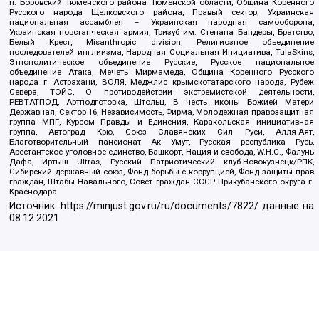
п. Боровский Тюменского района Тюменской области, Община Коренного
Русского народа Щелковского района, Правый сектор, Украинская
национальная ассамблея – Украинская народная самооборона,
Украинская повстанческая армия, Тризуб им. Степана Бандеры, Братство,
Белый Крест, Misanthropic division, Религиозное объединение
последователей инглиизма, Народная Социальная Инициатива, TulaSkins,
Этнополитическое объединение Русские, Русское национальное
объединение Атака, Мечеть Мирмамеда, Община Коренного Русского
народа г. Астрахани, ВОЛЯ, Меджлис крымскотатарского народа, Рубеж
Севера, ТОЙС, О противодействии экстремистской деятельности,
РЕВТАТПОД, Артподготовка, Штольц, В честь иконы Божией Матери
Державная, Сектор 16, Независимость, Фирма, Молодежная правозащитная
группа МПГ, Курсом Правды и Единения, Каракольская инициативная
группа, Автоград Крю, Союз Славянских Сил Руси, Алля-Аят,
Благотворительный пансионат Ак Умут, Русская республика Русь,
Арестантское уголовное единство, Башкорт, Нация и свобода, W.H.С., Фалунь
Дафа, Иртыш Ultras, Русский Патриотический клуб-Новокузнецк/РПК,
Сибирский державный союз, Фонд борьбы с коррупцией, Фонд защиты прав
граждан, Штабы Навального, Совет граждан СССР Прикубанского округа г.
Краснодара
Источник:
https://minjust.gov.ru/ru/documents/7822/
данные на
08.12.2021