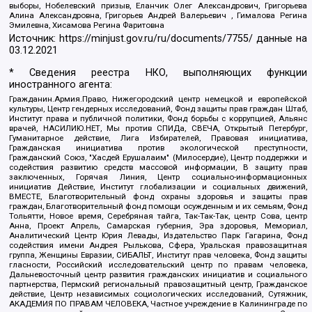
выборы, Нобелевский призыв, Еланчик Олег Александрович, Григорьева
Алина Александровна, Григорьев Андрей Валерьевич , Гималова Регина
Эмилевна, Хисамова Регина Фаритовна
Источник:
https://minjust.gov.ru/ru/documents/7755/
данные на
03.12.2021
* Сведения реестра НКО, выполняющих функции
иностранного агента:
Гражданин.Армия.Право, Нижегородский центр немецкой и европейской
культуры, Центр гендерных исследований, Фонд защиты прав граждан Штаб,
Институт права и публичной политики, Фонд борьбы с коррупцией, Альянс
врачей, НАСИЛИЮ.НЕТ, Мы против СПИДа, СВЕЧА, Открытый Петербург,
Гуманитарное действие, Лига Избирателей, Правовая инициатива,
Гражданская инициатива против экологической преступности,
Гражданский Союз, "Хасдей Ерушалаим" (Милосердие), Центр поддержки и
содействия развитию средств массовой информации, В защиту прав
заключенных, Горячая Линия, Центр социально-информационных
инициатив Действие, Институт глобализации и социальных движений,
ВМЕСТЕ, Благотворительный фонд охраны здоровья и защиты прав
граждан, Благотворительный фонд помощи осужденным и их семьям, Фонд
Тольятти, Новое время, Серебряная тайга, Так-Так-Так, центр Сова, центр
Анна, Проект Апрель, Самарская губерния, Эра здоровья, Мемориал,
Аналитический Центр Юрия Левады, Издательство Парк Гагарина, Фонд
содействия имени Андрея Рылькова, Сфера, Уральская правозащитная
группа, Женщины Евразии, СИБАЛЬТ, Институт прав человека, Фонд защиты
гласности, Российский исследовательский центр по правам человека,
Дальневосточный центр развития гражданских инициатив и социального
партнерства, Пермский региональный правозащитный центр, Гражданское
действие, Центр независимых социологических исследований, Сутяжник,
АКАДЕМИЯ ПО ПРАВАМ ЧЕЛОВЕКА, Частное учреждение в Калининграде по