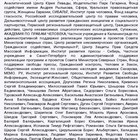
Аналитический Центр Юрия Левады, Издательство Парк Гагарина, Фонд
содействия имени Андрея Рылькова, Сфера, Уральская правозащитная
группа, Женщины Евразии, СИБАЛЬТ, Институт прав человека, Фонд защиты
гласности, Российский исследовательский центр по правам человека,
Дальневосточный центр развития гражданских инициатив и социального
партнерства, Пермский региональный правозащитный центр, Гражданское
действие, Центр независимых социологических исследований, Сутяжник,
АКАДЕМИЯ ПО ПРАВАМ ЧЕЛОВЕКА, Частное учреждение в Калининграде по
административной поддержке реализации программ и проектов Совета
Министров северных стран, Центр развития некоммерческих организаций,
Гражданское содействие, Интернешнл-Р, Центр Защиты Прав Средств
Массовой Информации, Институт развития прессы - Сибирь, Частное
учреждение в Санкт-Петербурге по административной поддержке
реализации программ и проектов Совета Министров Северных Стран, Фонд
поддержки свободы прессы, Гражданский контроль, Человек и Закон,
Общественная комиссия по сохранению наследия академика Сахарова,
МЕМО. РУ, Институт региональной прессы, Институт Развития Свободы
Информации, Экозащита!-Женсовет, Общественный вердикт, Евразийская
антимонопольная ассоциация, Дзугкоева Регина Николаевна, Кривенко
Сергей Владимирович, Милославский Павел Юрьевич, Шнырова Ольга
Вадимовна, Чанышева Лилия Айратовна, Сидорович Ольга Борисовна,
Туровский Александр Алексеевич, Васильева Анастасия Евгеньевна, Ривина
Анна Валерьевна, Бурдина Юлия Владимировна, Бойко Анатолий
Николаевич, Пивоваров Андрей Сергеевич, Дугин Сергей Георгиевич, Аверин
Виталий Евгеньевич, Барахоев Магомед Бекханович, Шевченко Дмитрий
Александрович, Шарипков Олег Викторович, Мошель Ирина Ароновна,
Шведов Григорий Сергеевич, Пономарев Лев Александрович, Созаев
Валерий Валерьевич, Каргалицкий Борис Юльевич, Исакова Ирина
Александровна, Исламов Тимур Рифгатович, Романова Ольга Евгеньевна,
Щаров Сергей Алексадрович, Цирульников Борис Альбертович, Халидова
Марина Владимировна, Людевиг Марина Зариевна, Федотова Галина
Анатольевна, Паутов Юрий Анатольевич, Верховский Александр Маркович,