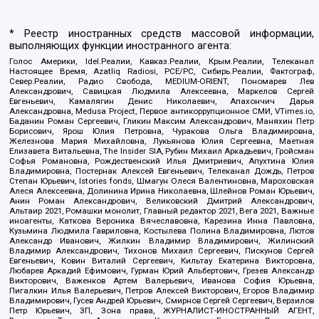
* Реестр иностранных средств массовой информации,
выполняющих функции иностранного агента:
Голос Америки, Idel.Реалии, Кавказ.Реалии, Крым.Реалии, Телеканал
Настоящее Время, Azatliq Radiosi, PCE/PC, Сибирь.Реалии, Фактограф,
Север.Реалии, Радио Свобода, MEDIUM-ORIENT, Пономарев Лев
Александрович, Савицкая Людмила Алексеевна, Маркелов Сергей
Евгеньевич, Камалягин Денис Николаевич, Апахончич Дарья
Александровна, Medusa Project, Первое антикоррупционное СМИ, VTimes.io,
Баданин Роман Сергеевич, Гликин Максим Александрович, Маняхин Петр
Борисович, Ярош Юлия Петровна, Чуракова Ольга Владимировна,
Железнова Мария Михайловна, Лукьянова Юлия Сергеевна, Маетная
Елизавета Витальевна, The Insider SIA, Рубин Михаил Аркадьевич, Гройсман
Софья Романовна, Рождественский Илья Дмитриевич, Апухтина Юлия
Владимировна, Постернак Алексей Евгеньевич, Телеканал Дождь, Петров
Степан Юрьевич, Istories fonds, Шмагун Олеся Валентиновна, Мароховская
Алеся Алексеевна, Долинина Ирина Николаевна, Шлейнов Роман Юрьевич,
Анин Роман Александрович, Великовский Дмитрий Александрович,
Альтаир 2021, Ромашки монолит, Главный редактор 2021, Вега 2021, Важные
иноагенты, Каткова Вероника Вячеславовна, Карезина Инна Павловна,
Кузьмина Людмила Гавриловна, Костылева Полина Владимировна, Лютов
Александр Иванович, Жилкин Владимир Владимирович, Жилинский
Владимир Александрович, Тихонов Михаил Сергеевич, Пискунов Сергей
Евгеньевич, Ковин Виталий Сергеевич, Кильтау Екатерина Викторовна,
Любарев Аркадий Ефимович, Гурман Юрий Альбертович, Грезев Александр
Викторович, Важенков Артем Валерьевич, Иванова София Юрьевна,
Пигалкин Илья Валерьевич, Петров Алексей Викторович, Егоров Владимир
Владимирович, Гусев Андрей Юрьевич, Смирнов Сергей Сергеевич, Верзилов
Петр Юрьевич, ЗП, Зона права, ЖУРНАЛИСТ-ИНОСТРАННЫЙ АГЕНТ,