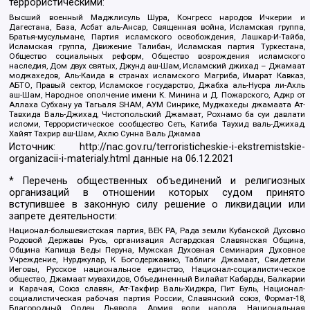
террористическими:
Высший военный Маджлисуль Шура, Конгресс народов Ичкерии и
Дагестана, База, Асбат аль-Ансар, Священная война, Исламская группа,
Братья-мусульмане, Партия исламского освобождения, Лашкар-И-Тайба,
Исламская группа, Движение Талибан, Исламская партия Туркестана,
Общество социальных реформ, Общество возрождения исламского
наследия, Дом двух святых, Джунд аш-Шам, Исламский джихад – Джамаат
моджахедов, Аль-Каида в странах исламского Магриба, Имарат Кавказ,
АБТО, Правый сектор, Исламское государство, Джабха аль-Нусра ли-Ахль
аш-Шам, Народное ополчение имени К. Минина и Д. Пожарского, Аджр от
Аллаха Субхану уа Тагьаля SHAM, АУМ Синрике, Муджахеды джамаата Ат-
Тавхида Валь-Джихад, Чистопольский Джамаат, Рохнамо ба суи давлати
исломи, Террористическое сообщество Сеть, Катиба Таухид валь-Джихад,
Хайят Тахрир аш-Шам, Ахлю Сунна Валь Джамаа
Источник:
http://nac.gov.ru/terroristicheskie-i-ekstremistskie-
organizacii-i-materialy.html
данные на
06.12.2021
* Перечень общественных объединений и религиозных
организаций в отношении которых судом принято
вступившее в законную силу решение о ликвидации или
запрете деятельности:
Национал-большевистская партия, ВЕК РА, Рада земли Кубанской Духовно
Родовой Державы Русь, организация Асгардская Славянская Община,
Община Капища Веды Перуна, Мужская Духовная Семинария Духовное
Учреждение, Нурджулар, К Богодержавию, Таблиги Джамаат, Свидетели
Иеговы, Русское национальное единство, Национал-социалистическое
общество, Джамаат мувахидов, Объединенный Вилайат Кабарды, Балкарии
и Карачая, Союз славян, Ат-Такфир Валь-Хиджра, Пит Буль, Национал-
социалистическая рабочая партия России, Славянский союз, Формат-18,
Благородный Орден Дьявола, Армия воли народа, Национальная