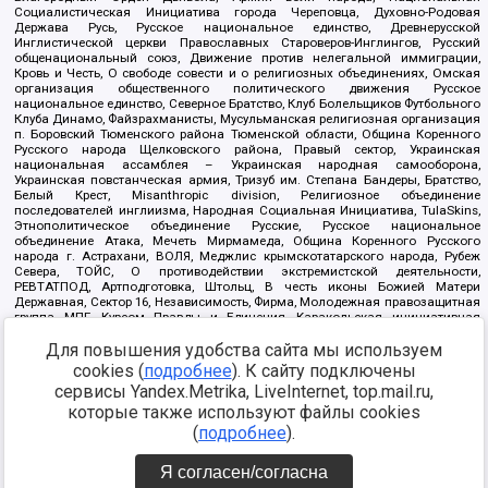
Социалистическая Инициатива города Череповца, Духовно-Родовая
Держава Русь, Русское национальное единство, Древнерусской
Инглистической церкви Православных Староверов-Инглингов, Русский
общенациональный союз, Движение против нелегальной иммиграции,
Кровь и Честь, О свободе совести и о религиозных объединениях, Омская
организация общественного политического движения Русское
национальное единство, Северное Братство, Клуб Болельщиков Футбольного
Клуба Динамо, Файзрахманисты, Мусульманская религиозная организация
п. Боровский Тюменского района Тюменской области, Община Коренного
Русского народа Щелковского района, Правый сектор, Украинская
национальная ассамблея – Украинская народная самооборона,
Украинская повстанческая армия, Тризуб им. Степана Бандеры, Братство,
Белый Крест, Misanthropic division, Религиозное объединение
последователей инглиизма, Народная Социальная Инициатива, TulaSkins,
Этнополитическое объединение Русские, Русское национальное
объединение Атака, Мечеть Мирмамеда, Община Коренного Русского
народа г. Астрахани, ВОЛЯ, Меджлис крымскотатарского народа, Рубеж
Севера, ТОЙС, О противодействии экстремистской деятельности,
РЕВТАТПОД, Артподготовка, Штольц, В честь иконы Божией Матери
Державная, Сектор 16, Независимость, Фирма, Молодежная правозащитная
группа МПГ, Курсом Правды и Единения, Каракольская инициативная
группа, Автоград Крю, Союз Славянских Сил Руси, Алля-Аят,
Для повышения удобства сайта мы используем
Благотворительный пансионат Ак Умут, Русская республика Русь,
Арестантское уголовное единство, Башкорт, Нация и свобода, W.H.С., Фалунь
cookies (
подробнее
). К сайту подключены
Дафа, Иртыш Ultras, Русский Патриотический клуб-Новокузнецк/РПК,
сервисы Yandex.Metrika, LiveInternet, top.mail.ru,
Сибирский державный союз, Фонд борьбы с коррупцией, Фонд защиты прав
граждан, Штабы Навального, Совет граждан СССР Прикубанского округа г.
которые также используют файлы cookies
Краснодара
(
подробнее
).
Источник:
https://minjust.gov.ru/ru/documents/7822/
данные на
08.12.2021
Я согласен/согласна