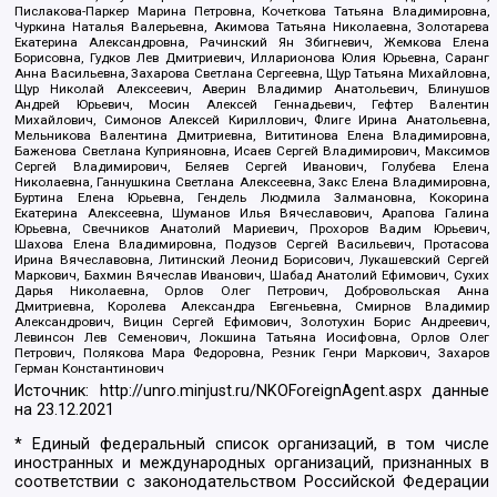
Пислакова-Паркер Марина Петровна, Кочеткова Татьяна Владимировна,
Чуркина Наталья Валерьевна, Акимова Татьяна Николаевна, Золотарева
Екатерина Александровна, Рачинский Ян Збигневич, Жемкова Елена
Борисовна, Гудков Лев Дмитриевич, Илларионова Юлия Юрьевна, Саранг
Анна Васильевна, Захарова Светлана Сергеевна, Щур Татьяна Михайловна,
Щур Николай Алексеевич, Аверин Владимир Анатольевич, Блинушов
Андрей Юрьевич, Мосин Алексей Геннадьевич, Гефтер Валентин
Михайлович, Симонов Алексей Кириллович, Флиге Ирина Анатольевна,
Мельникова Валентина Дмитриевна, Вититинова Елена Владимировна,
Баженова Светлана Куприяновна, Исаев Сергей Владимирович, Максимов
Сергей Владимирович, Беляев Сергей Иванович, Голубева Елена
Николаевна, Ганнушкина Светлана Алексеевна, Закс Елена Владимировна,
Буртина Елена Юрьевна, Гендель Людмила Залмановна, Кокорина
Екатерина Алексеевна, Шуманов Илья Вячеславович, Арапова Галина
Юрьевна, Свечников Анатолий Мариевич, Прохоров Вадим Юрьевич,
Шахова Елена Владимировна, Подузов Сергей Васильевич, Протасова
Ирина Вячеславовна, Литинский Леонид Борисович, Лукашевский Сергей
Маркович, Бахмин Вячеслав Иванович, Шабад Анатолий Ефимович, Сухих
Дарья Николаевна, Орлов Олег Петрович, Добровольская Анна
Дмитриевна, Королева Александра Евгеньевна, Смирнов Владимир
Александрович, Вицин Сергей Ефимович, Золотухин Борис Андреевич,
Левинсон Лев Семенович, Локшина Татьяна Иосифовна, Орлов Олег
Петрович, Полякова Мара Федоровна, Резник Генри Маркович, Захаров
Герман Константинович
Источник:
http://unro.minjust.ru/NKOForeignAgent.aspx
данные
на
23.12.2021
* Единый федеральный список организаций, в том числе
иностранных и международных организаций, признанных в
соответствии с законодательством Российской Федерации