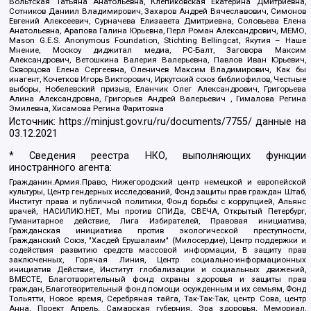
Вольтская Татьяна Анатольевна, Клепиковская Екатерина Дмитриевна,
Сотников Даниил Владимирович, Захаров Андрей Вячеславович, Симонов
Евгений Алексеевич, Сурначева Елизавета Дмитриевна, Соловьева Елена
Анатольевна, Арапова Галина Юрьевна, Перл Роман Александрович, МЕМО,
Mason G.E.S. Anonymous Foundation, Stichting Bellingcat, Якутия – Наше
Мнение, Москоу диджитал медиа, РС-Балт, Заговора Максим
Александрович, Ветошкина Валерия Валерьевна, Павлов Иван Юрьевич,
Скворцова Елена Сергеевна, Оленичев Максим Владимирович, Как бы
инагент, Кочетков Игорь Викторович, Иркутский союз библиофилов, Честные
выборы, Нобелевский призыв, Еланчик Олег Александрович, Григорьева
Алина Александровна, Григорьев Андрей Валерьевич , Гималова Регина
Эмилевна, Хисамова Регина Фаритовна
Источник:
https://minjust.gov.ru/ru/documents/7755/
данные на
03.12.2021
* Сведения реестра НКО, выполняющих функции
иностранного агента:
Гражданин.Армия.Право, Нижегородский центр немецкой и европейской
культуры, Центр гендерных исследований, Фонд защиты прав граждан Штаб,
Институт права и публичной политики, Фонд борьбы с коррупцией, Альянс
врачей, НАСИЛИЮ.НЕТ, Мы против СПИДа, СВЕЧА, Открытый Петербург,
Гуманитарное действие, Лига Избирателей, Правовая инициатива,
Гражданская инициатива против экологической преступности,
Гражданский Союз, "Хасдей Ерушалаим" (Милосердие), Центр поддержки и
содействия развитию средств массовой информации, В защиту прав
заключенных, Горячая Линия, Центр социально-информационных
инициатив Действие, Институт глобализации и социальных движений,
ВМЕСТЕ, Благотворительный фонд охраны здоровья и защиты прав
граждан, Благотворительный фонд помощи осужденным и их семьям, Фонд
Тольятти, Новое время, Серебряная тайга, Так-Так-Так, центр Сова, центр
Анна, Проект Апрель, Самарская губерния, Эра здоровья, Мемориал,