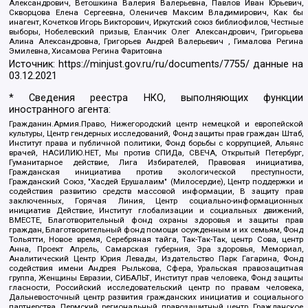
Александрович, Ветошкина Валерия Валерьевна, Павлов Иван Юрьевич,
Скворцова Елена Сергеевна, Оленичев Максим Владимирович, Как бы
инагент, Кочетков Игорь Викторович, Иркутский союз библиофилов, Честные
выборы, Нобелевский призыв, Еланчик Олег Александрович, Григорьева
Алина Александровна, Григорьев Андрей Валерьевич , Гималова Регина
Эмилевна, Хисамова Регина Фаритовна
Источник:
https://minjust.gov.ru/ru/documents/7755/
данные на
03.12.2021
* Сведения реестра НКО, выполняющих функции
иностранного агента:
Гражданин.Армия.Право, Нижегородский центр немецкой и европейской
культуры, Центр гендерных исследований, Фонд защиты прав граждан Штаб,
Институт права и публичной политики, Фонд борьбы с коррупцией, Альянс
врачей, НАСИЛИЮ.НЕТ, Мы против СПИДа, СВЕЧА, Открытый Петербург,
Гуманитарное действие, Лига Избирателей, Правовая инициатива,
Гражданская инициатива против экологической преступности,
Гражданский Союз, "Хасдей Ерушалаим" (Милосердие), Центр поддержки и
содействия развитию средств массовой информации, В защиту прав
заключенных, Горячая Линия, Центр социально-информационных
инициатив Действие, Институт глобализации и социальных движений,
ВМЕСТЕ, Благотворительный фонд охраны здоровья и защиты прав
граждан, Благотворительный фонд помощи осужденным и их семьям, Фонд
Тольятти, Новое время, Серебряная тайга, Так-Так-Так, центр Сова, центр
Анна, Проект Апрель, Самарская губерния, Эра здоровья, Мемориал,
Аналитический Центр Юрия Левады, Издательство Парк Гагарина, Фонд
содействия имени Андрея Рылькова, Сфера, Уральская правозащитная
группа, Женщины Евразии, СИБАЛЬТ, Институт прав человека, Фонд защиты
гласности, Российский исследовательский центр по правам человека,
Дальневосточный центр развития гражданских инициатив и социального
партнерства, Пермский региональный правозащитный центр, Гражданское