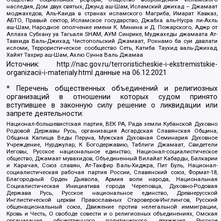
наследия, Дом двух святых, Джунд аш-Шам, Исламский джихад – Джамаат
моджахедов, Аль-Каида в странах исламского Магриба, Имарат Кавказ,
АБТО, Правый сектор, Исламское государство, Джабха аль-Нусра ли-Ахль
аш-Шам, Народное ополчение имени К. Минина и Д. Пожарского, Аджр от
Аллаха Субхану уа Тагьаля SHAM, АУМ Синрике, Муджахеды джамаата Ат-
Тавхида Валь-Джихад, Чистопольский Джамаат, Рохнамо ба суи давлати
исломи, Террористическое сообщество Сеть, Катиба Таухид валь-Джихад,
Хайят Тахрир аш-Шам, Ахлю Сунна Валь Джамаа
Источник:
http://nac.gov.ru/terroristicheskie-i-ekstremistskie-
organizacii-i-materialy.html
данные на
06.12.2021
* Перечень общественных объединений и религиозных
организаций в отношении которых судом принято
вступившее в законную силу решение о ликвидации или
запрете деятельности:
Национал-большевистская партия, ВЕК РА, Рада земли Кубанской Духовно
Родовой Державы Русь, организация Асгардская Славянская Община,
Община Капища Веды Перуна, Мужская Духовная Семинария Духовное
Учреждение, Нурджулар, К Богодержавию, Таблиги Джамаат, Свидетели
Иеговы, Русское национальное единство, Национал-социалистическое
общество, Джамаат мувахидов, Объединенный Вилайат Кабарды, Балкарии
и Карачая, Союз славян, Ат-Такфир Валь-Хиджра, Пит Буль, Национал-
социалистическая рабочая партия России, Славянский союз, Формат-18,
Благородный Орден Дьявола, Армия воли народа, Национальная
Социалистическая Инициатива города Череповца, Духовно-Родовая
Держава Русь, Русское национальное единство, Древнерусской
Инглистической церкви Православных Староверов-Инглингов, Русский
общенациональный союз, Движение против нелегальной иммиграции,
Кровь и Честь, О свободе совести и о религиозных объединениях, Омская
организация общественного политического движения Русское