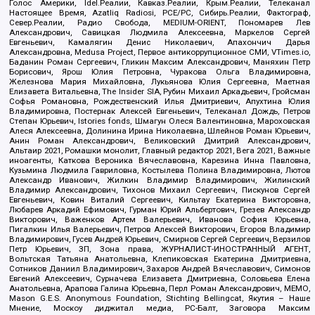
Голос Америки, Idel.Реалии, Кавказ.Реалии, Крым.Реалии, Телеканал
Настоящее Время, Azatliq Radiosi, PCE/PC, Сибирь.Реалии, Фактограф,
Север.Реалии, Радио Свобода, MEDIUM-ORIENT, Пономарев Лев
Александрович, Савицкая Людмила Алексеевна, Маркелов Сергей
Евгеньевич, Камалягин Денис Николаевич, Апахончич Дарья
Александровна, Medusa Project, Первое антикоррупционное СМИ, VTimes.io,
Баданин Роман Сергеевич, Гликин Максим Александрович, Маняхин Петр
Борисович, Ярош Юлия Петровна, Чуракова Ольга Владимировна,
Железнова Мария Михайловна, Лукьянова Юлия Сергеевна, Маетная
Елизавета Витальевна, The Insider SIA, Рубин Михаил Аркадьевич, Гройсман
Софья Романовна, Рождественский Илья Дмитриевич, Апухтина Юлия
Владимировна, Постернак Алексей Евгеньевич, Телеканал Дождь, Петров
Степан Юрьевич, Istories fonds, Шмагун Олеся Валентиновна, Мароховская
Алеся Алексеевна, Долинина Ирина Николаевна, Шлейнов Роман Юрьевич,
Анин Роман Александрович, Великовский Дмитрий Александрович,
Альтаир 2021, Ромашки монолит, Главный редактор 2021, Вега 2021, Важные
иноагенты, Каткова Вероника Вячеславовна, Карезина Инна Павловна,
Кузьмина Людмила Гавриловна, Костылева Полина Владимировна, Лютов
Александр Иванович, Жилкин Владимир Владимирович, Жилинский
Владимир Александрович, Тихонов Михаил Сергеевич, Пискунов Сергей
Евгеньевич, Ковин Виталий Сергеевич, Кильтау Екатерина Викторовна,
Любарев Аркадий Ефимович, Гурман Юрий Альбертович, Грезев Александр
Викторович, Важенков Артем Валерьевич, Иванова София Юрьевна,
Пигалкин Илья Валерьевич, Петров Алексей Викторович, Егоров Владимир
Владимирович, Гусев Андрей Юрьевич, Смирнов Сергей Сергеевич, Верзилов
Петр Юрьевич, ЗП, Зона права, ЖУРНАЛИСТ-ИНОСТРАННЫЙ АГЕНТ,
Вольтская Татьяна Анатольевна, Клепиковская Екатерина Дмитриевна,
Сотников Даниил Владимирович, Захаров Андрей Вячеславович, Симонов
Евгений Алексеевич, Сурначева Елизавета Дмитриевна, Соловьева Елена
Анатольевна, Арапова Галина Юрьевна, Перл Роман Александрович, МЕМО,
Mason G.E.S. Anonymous Foundation, Stichting Bellingcat, Якутия – Наше
Мнение, Москоу диджитал медиа, РС-Балт, Заговора Максим