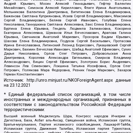
Андрей Юрьевич, Мосин Алексей Геннадьевич, Гефтер Валентин
Михайлович, Симонов Алексей Кириллович, Флиге Ирина Анатольевна,
Мельникова Валентина Дмитриевна, Вититинова Елена Владимировна,
Баженова Светлана Куприяновна, Исаев Сергей Владимирович, Максимов
Сергей Владимирович, Беляев Сергей Иванович, Голубева Елена
Николаевна, Ганнушкина Светлана Алексеевна, Закс Елена Владимировна,
Буртина Елена Юрьевна, Гендель Людмила Залмановна, Кокорина
Екатерина Алексеевна, Шуманов Илья Вячеславович, Арапова Галина
Юрьевна, Свечников Анатолий Мариевич, Прохоров Вадим Юрьевич,
Шахова Елена Владимировна, Подузов Сергей Васильевич, Протасова
Ирина Вячеславовна, Литинский Леонид Борисович, Лукашевский Сергей
Маркович, Бахмин Вячеслав Иванович, Шабад Анатолий Ефимович, Сухих
Дарья Николаевна, Орлов Олег Петрович, Добровольская Анна
Дмитриевна, Королева Александра Евгеньевна, Смирнов Владимир
Александрович, Вицин Сергей Ефимович, Золотухин Борис Андреевич,
Левинсон Лев Семенович, Локшина Татьяна Иосифовна, Орлов Олег
Петрович, Полякова Мара Федоровна, Резник Генри Маркович, Захаров
Герман Константинович
Источник:
http://unro.minjust.ru/NKOForeignAgent.aspx
данные
на
23.12.2021
* Единый федеральный список организаций, в том числе
иностранных и международных организаций, признанных в
соответствии с законодательством Российской Федерации
террористическими:
Высший военный Маджлисуль Шура, Конгресс народов Ичкерии и
Дагестана, База, Асбат аль-Ансар, Священная война, Исламская группа,
Братья-мусульмане, Партия исламского освобождения, Лашкар-И-Тайба,
Исламская группа, Движение Талибан, Исламская партия Туркестана,
Общество социальных реформ, Общество возрождения исламского