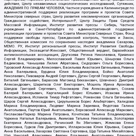
действие, Центр независимых социологических исследований, Сутяжник,
АКАДЕМИЯ ПО ПРАВАМ ЧЕЛОВЕКА, Частное учреждение в Калининграде по
административной поддержке реализации программ и проектов Совета
Министров северных стран, Центр развития некоммерческих организаций,
Гражданское содействие, Интернешнл-Р, Центр Защиты Прав Средств
Массовой Информации, Институт развития прессы - Сибирь, Частное
учреждение в Санкт-Петербурге по административной поддержке
реализации программ и проектов Совета Министров Северных Стран, Фонд
поддержки свободы прессы, Гражданский контроль, Человек и Закон,
Общественная комиссия по сохранению наследия академика Сахарова,
МЕМО. РУ, Институт региональной прессы, Институт Развития Свободы
Информации, Экозащита!-Женсовет, Общественный вердикт, Евразийская
антимонопольная ассоциация, Дзугкоева Регина Николаевна, Кривенко
Сергей Владимирович, Милославский Павел Юрьевич, Шнырова Ольга
Вадимовна, Чанышева Лилия Айратовна, Сидорович Ольга Борисовна,
Туровский Александр Алексеевич, Васильева Анастасия Евгеньевна, Ривина
Анна Валерьевна, Бурдина Юлия Владимировна, Бойко Анатолий
Николаевич, Пивоваров Андрей Сергеевич, Дугин Сергей Георгиевич, Аверин
Виталий Евгеньевич, Барахоев Магомед Бекханович, Шевченко Дмитрий
Александрович, Шарипков Олег Викторович, Мошель Ирина Ароновна,
Шведов Григорий Сергеевич, Пономарев Лев Александрович, Созаев
Валерий Валерьевич, Каргалицкий Борис Юльевич, Исакова Ирина
Александровна, Исламов Тимур Рифгатович, Романова Ольга Евгеньевна,
Щаров Сергей Алексадрович, Цирульников Борис Альбертович, Халидова
Марина Владимировна, Людевиг Марина Зариевна, Федотова Галина
Анатольевна, Паутов Юрий Анатольевич, Верховский Александр Маркович,
Пислакова-Паркер Марина Петровна, Кочеткова Татьяна Владимировна,
Чуркина Наталья Валерьевна, Акимова Татьяна Николаевна, Золотарева
Екатерина Александровна, Рачинский Ян Збигневич, Жемкова Елена
Борисовна, Гудков Лев Дмитриевич, Илларионова Юлия Юрьевна, Саранг
Анна Васильевна, Захарова Светлана Сергеевна, Щур Татьяна Михайловна,
Щур Николай Алексеевич, Аверин Владимир Анатольевич, Блинушов