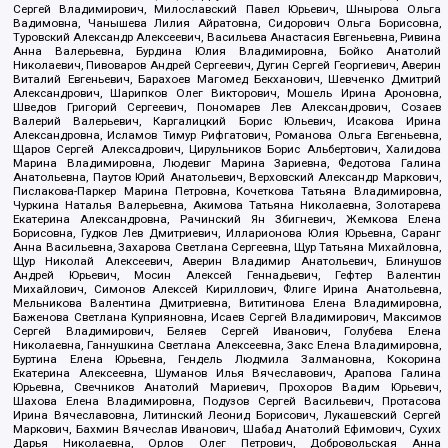
Сергей Владимирович, Милославский Павел Юрьевич, Шнырова Ольга
Вадимовна, Чанышева Лилия Айратовна, Сидорович Ольга Борисовна,
Туровский Александр Алексеевич, Васильева Анастасия Евгеньевна, Ривина
Анна Валерьевна, Бурдина Юлия Владимировна, Бойко Анатолий
Николаевич, Пивоваров Андрей Сергеевич, Дугин Сергей Георгиевич, Аверин
Виталий Евгеньевич, Барахоев Магомед Бекханович, Шевченко Дмитрий
Александрович, Шарипков Олег Викторович, Мошель Ирина Ароновна,
Шведов Григорий Сергеевич, Пономарев Лев Александрович, Созаев
Валерий Валерьевич, Каргалицкий Борис Юльевич, Исакова Ирина
Александровна, Исламов Тимур Рифгатович, Романова Ольга Евгеньевна,
Щаров Сергей Алексадрович, Цирульников Борис Альбертович, Халидова
Марина Владимировна, Людевиг Марина Зариевна, Федотова Галина
Анатольевна, Паутов Юрий Анатольевич, Верховский Александр Маркович,
Пислакова-Паркер Марина Петровна, Кочеткова Татьяна Владимировна,
Чуркина Наталья Валерьевна, Акимова Татьяна Николаевна, Золотарева
Екатерина Александровна, Рачинский Ян Збигневич, Жемкова Елена
Борисовна, Гудков Лев Дмитриевич, Илларионова Юлия Юрьевна, Саранг
Анна Васильевна, Захарова Светлана Сергеевна, Щур Татьяна Михайловна,
Щур Николай Алексеевич, Аверин Владимир Анатольевич, Блинушов
Андрей Юрьевич, Мосин Алексей Геннадьевич, Гефтер Валентин
Михайлович, Симонов Алексей Кириллович, Флиге Ирина Анатольевна,
Мельникова Валентина Дмитриевна, Вититинова Елена Владимировна,
Баженова Светлана Куприяновна, Исаев Сергей Владимирович, Максимов
Сергей Владимирович, Беляев Сергей Иванович, Голубева Елена
Николаевна, Ганнушкина Светлана Алексеевна, Закс Елена Владимировна,
Буртина Елена Юрьевна, Гендель Людмила Залмановна, Кокорина
Екатерина Алексеевна, Шуманов Илья Вячеславович, Арапова Галина
Юрьевна, Свечников Анатолий Мариевич, Прохоров Вадим Юрьевич,
Шахова Елена Владимировна, Подузов Сергей Васильевич, Протасова
Ирина Вячеславовна, Литинский Леонид Борисович, Лукашевский Сергей
Маркович, Бахмин Вячеслав Иванович, Шабад Анатолий Ефимович, Сухих
Дарья Николаевна, Орлов Олег Петрович, Добровольская Анна