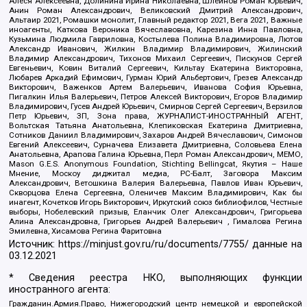
Алеся Алексеевна, Долинина Ирина Николаевна, Шлейнов Роман Юрьевич,
Анин Роман Александрович, Великовский Дмитрий Александрович,
Альтаир 2021, Ромашки монолит, Главный редактор 2021, Вега 2021, Важные
иноагенты, Каткова Вероника Вячеславовна, Карезина Инна Павловна,
Кузьмина Людмила Гавриловна, Костылева Полина Владимировна, Лютов
Александр Иванович, Жилкин Владимир Владимирович, Жилинский
Владимир Александрович, Тихонов Михаил Сергеевич, Пискунов Сергей
Евгеньевич, Ковин Виталий Сергеевич, Кильтау Екатерина Викторовна,
Любарев Аркадий Ефимович, Гурман Юрий Альбертович, Грезев Александр
Викторович, Важенков Артем Валерьевич, Иванова София Юрьевна,
Пигалкин Илья Валерьевич, Петров Алексей Викторович, Егоров Владимир
Владимирович, Гусев Андрей Юрьевич, Смирнов Сергей Сергеевич, Верзилов
Петр Юрьевич, ЗП, Зона права, ЖУРНАЛИСТ-ИНОСТРАННЫЙ АГЕНТ,
Вольтская Татьяна Анатольевна, Клепиковская Екатерина Дмитриевна,
Сотников Даниил Владимирович, Захаров Андрей Вячеславович, Симонов
Евгений Алексеевич, Сурначева Елизавета Дмитриевна, Соловьева Елена
Анатольевна, Арапова Галина Юрьевна, Перл Роман Александрович, МЕМО,
Mason G.E.S. Anonymous Foundation, Stichting Bellingcat, Якутия – Наше
Мнение, Москоу диджитал медиа, РС-Балт, Заговора Максим
Александрович, Ветошкина Валерия Валерьевна, Павлов Иван Юрьевич,
Скворцова Елена Сергеевна, Оленичев Максим Владимирович, Как бы
инагент, Кочетков Игорь Викторович, Иркутский союз библиофилов, Честные
выборы, Нобелевский призыв, Еланчик Олег Александрович, Григорьева
Алина Александровна, Григорьев Андрей Валерьевич , Гималова Регина
Эмилевна, Хисамова Регина Фаритовна
Источник:
https://minjust.gov.ru/ru/documents/7755/
данные на
03.12.2021
* Сведения реестра НКО, выполняющих функции
иностранного агента:
Гражданин.Армия.Право, Нижегородский центр немецкой и европейской