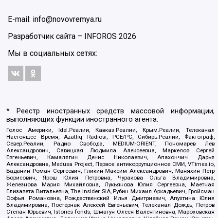
E-mail: info@novovremya.ru
Разработчик сайта –
INFOROS
2026
Мы в социальных сетях:
* Реестр иностранных средств массовой информации,
выполняющих функции иностранного агента:
Голос Америки, Idel.Реалии, Кавказ.Реалии, Крым.Реалии, Телеканал
Настоящее Время, Azatliq Radiosi, PCE/PC, Сибирь.Реалии, Фактограф,
Север.Реалии, Радио Свобода, MEDIUM-ORIENT, Пономарев Лев
Александрович, Савицкая Людмила Алексеевна, Маркелов Сергей
Евгеньевич, Камалягин Денис Николаевич, Апахончич Дарья
Александровна, Medusa Project, Первое антикоррупционное СМИ, VTimes.io,
Баданин Роман Сергеевич, Гликин Максим Александрович, Маняхин Петр
Борисович, Ярош Юлия Петровна, Чуракова Ольга Владимировна,
Железнова Мария Михайловна, Лукьянова Юлия Сергеевна, Маетная
Елизавета Витальевна, The Insider SIA, Рубин Михаил Аркадьевич, Гройсман
Софья Романовна, Рождественский Илья Дмитриевич, Апухтина Юлия
Владимировна, Постернак Алексей Евгеньевич, Телеканал Дождь, Петров
Степан Юрьевич, Istories fonds, Шмагун Олеся Валентиновна, Мароховская