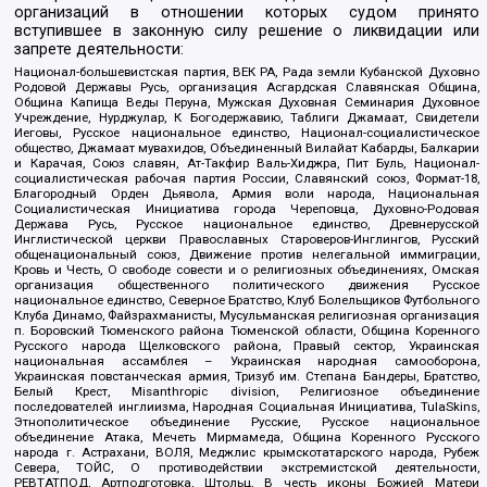
организаций в отношении которых судом принято
вступившее в законную силу решение о ликвидации или
запрете деятельности:
Национал-большевистская партия, ВЕК РА, Рада земли Кубанской Духовно
Родовой Державы Русь, организация Асгардская Славянская Община,
Община Капища Веды Перуна, Мужская Духовная Семинария Духовное
Учреждение, Нурджулар, К Богодержавию, Таблиги Джамаат, Свидетели
Иеговы, Русское национальное единство, Национал-социалистическое
общество, Джамаат мувахидов, Объединенный Вилайат Кабарды, Балкарии
и Карачая, Союз славян, Ат-Такфир Валь-Хиджра, Пит Буль, Национал-
социалистическая рабочая партия России, Славянский союз, Формат-18,
Благородный Орден Дьявола, Армия воли народа, Национальная
Социалистическая Инициатива города Череповца, Духовно-Родовая
Держава Русь, Русское национальное единство, Древнерусской
Инглистической церкви Православных Староверов-Инглингов, Русский
общенациональный союз, Движение против нелегальной иммиграции,
Кровь и Честь, О свободе совести и о религиозных объединениях, Омская
организация общественного политического движения Русское
национальное единство, Северное Братство, Клуб Болельщиков Футбольного
Клуба Динамо, Файзрахманисты, Мусульманская религиозная организация
п. Боровский Тюменского района Тюменской области, Община Коренного
Русского народа Щелковского района, Правый сектор, Украинская
национальная ассамблея – Украинская народная самооборона,
Украинская повстанческая армия, Тризуб им. Степана Бандеры, Братство,
Белый Крест, Misanthropic division, Религиозное объединение
последователей инглиизма, Народная Социальная Инициатива, TulaSkins,
Этнополитическое объединение Русские, Русское национальное
объединение Атака, Мечеть Мирмамеда, Община Коренного Русского
народа г. Астрахани, ВОЛЯ, Меджлис крымскотатарского народа, Рубеж
Севера, ТОЙС, О противодействии экстремистской деятельности,
РЕВТАТПОД, Артподготовка, Штольц, В честь иконы Божией Матери