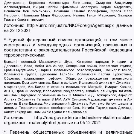
Дмитриевна, Королева Александра Евгеньевна, Смирнов Владимир
Александрович, Вицин Сергей Ефимович, Золотухин Борис Андреевич,
Левинсон Лев Семенович, Локшина Татьяна Иосифовна, Орлов Олег
Петрович, Полякова Мара Федоровна, Резник Генри Маркович, Захаров
Герман Константинович
Источник:
http://unro.minjust.ru/NKOForeignAgent.aspx
данные
на
23.12.2021
* Единый федеральный список организаций, в том числе
иностранных и международных организаций, признанных в
соответствии с законодательством Российской Федерации
террористическими:
Высший военный Маджлисуль Шура, Конгресс народов Ичкерии и
Дагестана, База, Асбат аль-Ансар, Священная война, Исламская группа,
Братья-мусульмане, Партия исламского освобождения, Лашкар-И-Тайба,
Исламская группа, Движение Талибан, Исламская партия Туркестана,
Общество социальных реформ, Общество возрождения исламского
наследия, Дом двух святых, Джунд аш-Шам, Исламский джихад – Джамаат
моджахедов, Аль-Каида в странах исламского Магриба, Имарат Кавказ,
АБТО, Правый сектор, Исламское государство, Джабха аль-Нусра ли-Ахль
аш-Шам, Народное ополчение имени К. Минина и Д. Пожарского, Аджр от
Аллаха Субхану уа Тагьаля SHAM, АУМ Синрике, Муджахеды джамаата Ат-
Тавхида Валь-Джихад, Чистопольский Джамаат, Рохнамо ба суи давлати
исломи, Террористическое сообщество Сеть, Катиба Таухид валь-Джихад,
Хайят Тахрир аш-Шам, Ахлю Сунна Валь Джамаа
Источник:
http://nac.gov.ru/terroristicheskie-i-ekstremistskie-
organizacii-i-materialy.html
данные на
06.12.2021
* Перечень общественных объединений и религиозных