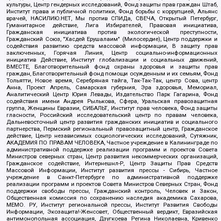
культуры, Центр гендерных исследований, Фонд защиты прав граждан Штаб,
Институт права и публичной политики, Фонд борьбы с коррупцией, Альянс
врачей, НАСИЛИЮ.НЕТ, Мы против СПИДа, СВЕЧА, Открытый Петербург,
Гуманитарное действие, Лига Избирателей, Правовая инициатива,
Гражданская инициатива против экологической преступности,
Гражданский Союз, "Хасдей Ерушалаим" (Милосердие), Центр поддержки и
содействия развитию средств массовой информации, В защиту прав
заключенных, Горячая Линия, Центр социально-информационных
инициатив Действие, Институт глобализации и социальных движений,
ВМЕСТЕ, Благотворительный фонд охраны здоровья и защиты прав
граждан, Благотворительный фонд помощи осужденным и их семьям, Фонд
Тольятти, Новое время, Серебряная тайга, Так-Так-Так, центр Сова, центр
Анна, Проект Апрель, Самарская губерния, Эра здоровья, Мемориал,
Аналитический Центр Юрия Левады, Издательство Парк Гагарина, Фонд
содействия имени Андрея Рылькова, Сфера, Уральская правозащитная
группа, Женщины Евразии, СИБАЛЬТ, Институт прав человека, Фонд защиты
гласности, Российский исследовательский центр по правам человека,
Дальневосточный центр развития гражданских инициатив и социального
партнерства, Пермский региональный правозащитный центр, Гражданское
действие, Центр независимых социологических исследований, Сутяжник,
АКАДЕМИЯ ПО ПРАВАМ ЧЕЛОВЕКА, Частное учреждение в Калининграде по
административной поддержке реализации программ и проектов Совета
Министров северных стран, Центр развития некоммерческих организаций,
Гражданское содействие, Интернешнл-Р, Центр Защиты Прав Средств
Массовой Информации, Институт развития прессы - Сибирь, Частное
учреждение в Санкт-Петербурге по административной поддержке
реализации программ и проектов Совета Министров Северных Стран, Фонд
поддержки свободы прессы, Гражданский контроль, Человек и Закон,
Общественная комиссия по сохранению наследия академика Сахарова,
МЕМО. РУ, Институт региональной прессы, Институт Развития Свободы
Информации, Экозащита!-Женсовет, Общественный вердикт, Евразийская
антимонопольная ассоциация, Дзугкоева Регина Николаевна, Кривенко