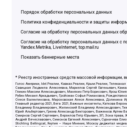
Порядок обработки персональных данных
Политика конфиденциальности и защиты инфор
Согласие на обработку персональных данных обр
Согласие на обработку персональных данных с
Yandex.Metrika, LiveInternet, top.mail.ru
Показать баннерные места
* Реестр иностранных средств массовой информации, 
Голос Америки, Idel.Реалии, Кавказ.Реалии, Крым.Реалии, Телеканал
Савицкая Людмила Алексеевна, Маркелов Сергей Евгеньевич, Камал
Гликин Максим Александрович, Маняхин Петр Борисович, Ярош Юлия П
Рубин Михаил Аркадьевич, Гройсман Софья Романовна, Рождественски
Олеся Валентиновна, Мароховская Алеся Алексеевна, Долинина И
Главный редактор 2021, Вега 2021, Важные иноагенты, Каткова Вер
Владимир Владимирович, Жилинский Владимир Александрович, Тихон
Юрий Альбертович, Грезев Александр Викторович, Важенков Артем В
Смирнов Сергей Сергеевич, Верзилов Петр Юрьевич, ЗП, Зона прав
Андрей Вячеславович, Симонов Евгений Алексеевич, Сурначева Елиз
Stichting Bellingcat, Якутия – Наше Мнение, Москоу диджитал мед