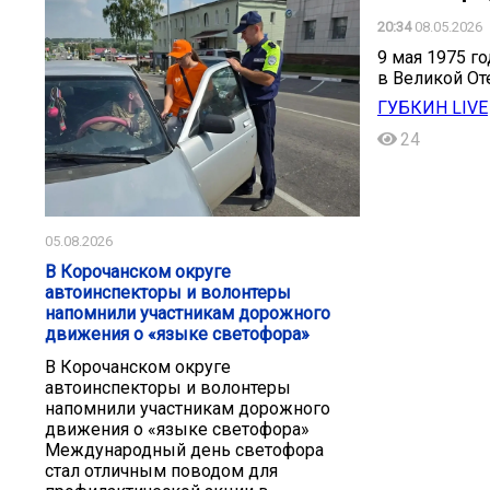
20:34
08.05.2026
9 мая 1975 г
в Великой От
ГУБКИН LIVE
24
05.08.2026
В Корочанском округе
автоинспекторы и волонтеры
напомнили участникам дорожного
движения о «языке светофора»
В Корочанском округе
автоинспекторы и волонтеры
напомнили участникам дорожного
движения о «языке светофора»
Международный день светофора
стал отличным поводом для