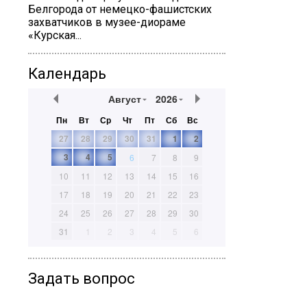
Белгорода от немецко-фашистских
захватчиков в музее-диораме
«Курская...
Календарь
Август
2026
Пн
Вт
Ср
Чт
Пт
Сб
Вс
27
28
29
30
31
1
2
3
4
5
6
7
8
9
10
11
12
13
14
15
16
17
18
19
20
21
22
23
24
25
26
27
28
29
30
31
1
2
3
4
5
6
Задать вопрос