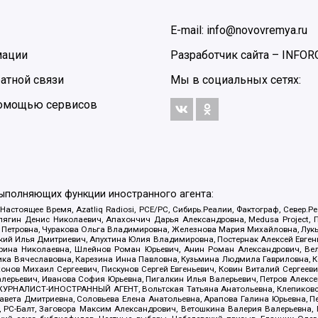
E-mail: info@novovremya.ru
мации
Разработчик сайта –
INFOR
атной связи
Мы в социальных сетях:
 помощью сервисов
выполняющих функции иностранного агента:
 Настоящее Время, Azatliq Radiosi, PCE/PC, Сибирь.Реалии, Фактограф, Север
ягин Денис Николаевич, Апахончич Дарья Александровна, Medusa Project, П
етровна, Чуракова Ольга Владимировна, Железнова Мария Михайловна, Лукьян
й Илья Дмитриевич, Апухтина Юлия Владимировна, Постернак Алексей Евгеньев
рина Николаевна, Шлейнов Роман Юрьевич, Анин Роман Александрович, Вел
оника Вячеславовна, Карезина Инна Павловна, Кузьмина Людмила Гавриловна
ов Михаил Сергеевич, Пискунов Сергей Евгеньевич, Ковин Виталий Сергеевич
алерьевич, Иванова София Юрьевна, Пигалкин Илья Валерьевич, Петров Алексе
а, ЖУРНАЛИСТ-ИНОСТРАННЫЙ АГЕНТ, Вольтская Татьяна Анатольевна, Клепиков
авета Дмитриевна, Соловьева Елена Анатольевна, Арапова Галина Юрьевна, П
иа, РС-Балт, Заговора Максим Александрович, Ветошкина Валерия Валерьевна