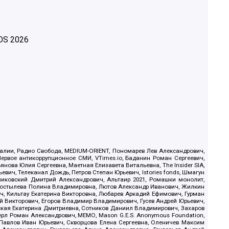
OS
2026
.Реалии, Радио Свобода, MEDIUM-ORIENT, Пономарев Лев Александрович,
ервое антикоррупционное СМИ, VTimes.io, Баданин Роман Сергеевич,
ова Юлия Сергеевна, Маетная Елизавета Витальевна, The Insider SIA,
ич, Телеканал Дождь, Петров Степан Юрьевич, Istories fonds, Шмагун
иковский Дмитрий Александрович, Альтаир 2021, Ромашки монолит,
, Костылева Полина Владимировна, Лютов Александр Иванович, Жилкин
, Кильтау Екатерина Викторовна, Любарев Аркадий Ефимович, Гурман
й Викторович, Егоров Владимир Владимирович, Гусев Андрей Юрьевич,
ская Екатерина Дмитриевна, Сотников Даниил Владимирович, Захаров
ерл Роман Александрович, МЕМО, Mason G.E.S. Anonymous Foundation,
, Павлов Иван Юрьевич, Скворцова Елена Сергеевна, Оленичев Максим