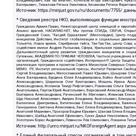
Владимирович, Как бы инагент, Кочетков Игорь Викторович, Иркут
Валерьевич , Гималова Регина Эмилевна, Хисамова Регина Фаритовн
Источник:
https://minjust.gov.ru/ru/documents/7755/
данны
* Сведения реестра НКО, выполняющих функции иностра
Гражданин.Армия.Право, Нижегородский центр немецкой и европейск
Альянс врачей, НАСИЛИЮ.НЕТ, Мы против СПИДа, СВЕЧА, Открытый
Гражданский Союз, "Хасдей Ерушалаим" (Милосердие), Центр под
инициатив Действие, Институт глобализации и социальных движен
Тольятти, Новое время, Серебряная тайга, Так-Так-Так, центр Сова
содействия имени Андрея Рылькова, Сфера, Уральская правозащитна
Дальневосточный центр развития гражданских инициатив и социа
Сутяжник, АКАДЕМИЯ ПО ПРАВАМ ЧЕЛОВЕКА, Частное учреждение в Ка
организаций, Гражданское содействие, Интернешнл-Р, Центр Защиты
реализации программ и проектов Совета Министров Северных Стран
МЕМО. РУ, Институт региональной прессы, Институт Развития Своб
Сергей Владимирович, Милославский Павел Юрьевич, Шнырова Ольга
Анна Валерьевна, Бурдина Юлия Владимировна, Бойко Анатолий Ник
Александрович, Шарипков Олег Викторович, Мошель Ирина Ароно
Александровна, Исламов Тимур Рифгатович, Романова Ольга Евгень
Анатольевна, Паутов Юрий Анатольевич, Верховский Александр Марк
Екатерина Александровна, Рачинский Ян Збигневич, Жемкова Елена 
Щур Николай Алексеевич, Аверин Владимир Анатольевич, Блинушов 
Валентина Дмитриевна, Вититинова Елена Владимировна, Баженов
Ганнушкина Светлана Алексеевна, Закс Елена Владимировна, Буртин
Анатолий Мариевич, Прохоров Вадим Юрьевич, Шахова Елена Владими
Иванович, Шабад Анатолий Ефимович, Сухих Дарья Николаевна, Орл
Золотухин Борис Андреевич, Левинсон Лев Семенович, Локшина Тать
Источник:
http://unro.minjust.ru/NKOForeignAgent.aspx
дан
* Единый федеральный список организаций, в том чис