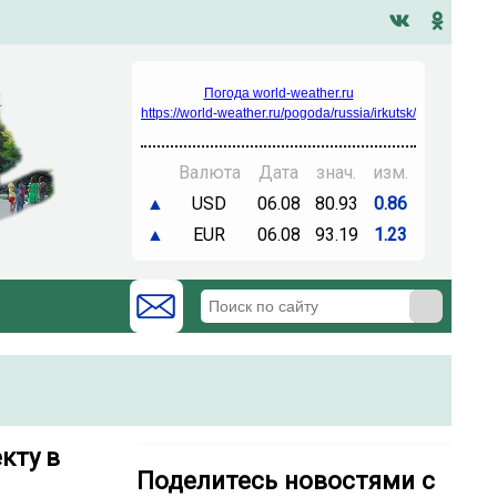
Погода world-weather.ru
https://world-weather.ru/pogoda/russia/irkutsk/
Валюта
Дата
знач.
изм.
▲
USD
06.08
80.93
0.86
▲
EUR
06.08
93.19
1.23
кту в
Поделитесь новостями с