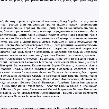
 Александрович, Григорьева Алина Александровна, Григорьев Андрей
б, Институт права и публичной политики, Фонд борьбы с коррупцией,
ива, Гражданская инициатива против экологической преступности,
рав заключенных, Горячая Линия, Центр социально-информационных
дан, Благотворительный фонд помощи осужденным и их семьям, Фонд
 Аналитический Центр Юрия Левады, Издательство Парк Гагарина, Фонд
гласности, Российский исследовательский центр по правам человека,
ское действие, Центр независимых социологических исследований,
в Совета Министров северных стран, Центр развития некоммерческих
стное учреждение в Санкт-Петербурге по административной поддержке
Общественная комиссия по сохранению наследия академика Сахарова,
нтимонопольная ассоциация, Дзугкоева Регина Николаевна, Кривенко
кий Александр Алексеевич, Васильева Анастасия Евгеньевна, Ривина
италий Евгеньевич, Барахоев Магомед Бекханович, Шевченко Дмитрий
 Валерий Валерьевич, Каргалицкий Борис Юльевич, Исакова Ирина
ва Марина Владимировна, Людевиг Марина Зариевна, Федотова Галина
уркина Наталья Валерьевна, Акимова Татьяна Николаевна, Золотарева
 Васильевна, Захарова Светлана Сергеевна, Щур Татьяна Михайловна,
 Симонов Алексей Кириллович, Флиге Ирина Анатольевна, Мельникова
адимирович, Беляев Сергей Иванович, Голубева Елена Николаевна,
вна, Шуманов Илья Вячеславович, Арапова Галина Юрьевна, Свечников
ий Леонид Борисович, Лукашевский Сергей Маркович, Бахмин Вячеслав
геньевна, Смирнов Владимир Александрович, Вицин Сергей Ефимович,
 Маркович, Захаров Герман Константинович
оответствии с законодательством Российской Федерации