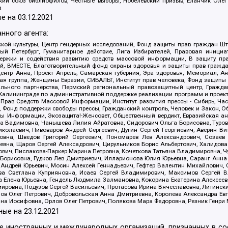
ский союз библиофилов, Честные выборы, Нобелевский призыв, Еланчик Олег
а
е на
03.12.2021
нного агента:
ой культуры, Центр гендерных исследований, Фонд защиты прав граждан Шта
 Петербург, Гуманитарное действие, Лига Избирателей, Правовая инициат
держки и содействия развитию средств массовой информации, В защиту п
ий, ВМЕСТЕ, Благотворительный фонд охраны здоровья и защиты прав граж
, центр Анна, Проект Апрель, Самарская губерния, Эра здоровья, Мемориал,
я группа, Женщины Евразии, СИБАЛЬТ, Институт прав человека, Фонд защиты 
льного партнерства, Пермский региональный правозащитный центр, Граждан
лининграде по административной поддержке реализации программ и проекто
 Прав Средств Массовой Информации, Институт развития прессы - Сибирь, Ча
, Фонд поддержки свободы прессы, Гражданский контроль, Человек и Закон, 
оды Информации, Экозащита!-Женсовет, Общественный вердикт, Евразийская а
 Вадимовна, Чанышева Лилия Айратовна, Сидорович Ольга Борисовна, Туровс
олаевич, Пивоваров Андрей Сергеевич, Дугин Сергей Георгиевич, Аверин В
вна, Шведов Григорий Сергеевич, Пономарев Лев Александрович, Созаев
евна, Щаров Сергей Алексадрович, Цирульников Борис Альбертович, Халидо
ович, Пислакова-Паркер Марина Петровна, Кочеткова Татьяна Владимировна, Ч
Борисовна, Гудков Лев Дмитриевич, Илларионова Юлия Юрьевна, Саранг Анна
Андрей Юрьевич, Мосин Алексей Геннадьевич, Гефтер Валентин Михайлович,
а Светлана Куприяновна, Исаев Сергей Владимирович, Максимов Сергей Вл
а Елена Юрьевна, Гендель Людмила Залмановна, Кокорина Екатерина Алексее
ровна, Подузов Сергей Васильевич, Протасова Ирина Вячеславовна, Литинск
ов Олег Петрович, Добровольская Анна Дмитриевна, Королева Александра Ев
яна Иосифовна, Орлов Олег Петрович, Полякова Мара Федоровна, Резник Генри
ные на
23.12.2021
ле иностранных и международных организаций, признанных в с