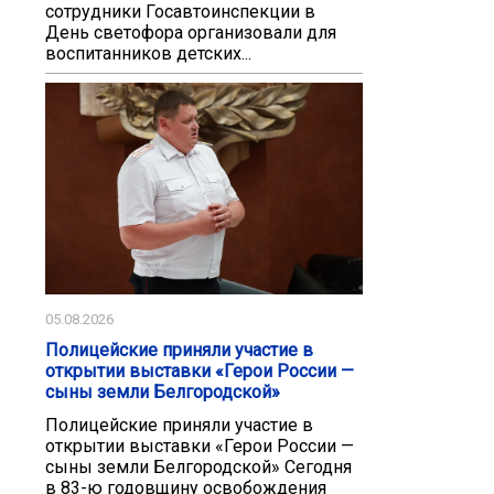
сотрудники Госавтоинспекции в
День светофора организовали для
воспитанников детских...
05.08.2026
Полицейские приняли участие в
открытии выставки «Герои России —
сыны земли Белгородской»
Полицейские приняли участие в
открытии выставки «Герои России —
сыны земли Белгородской» Сегодня
в 83-ю годовщину освобождения