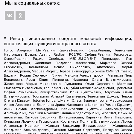
Мы в социальных сетях:
* Реестр иностранных средств массовой информации,
выполняющих функции иностранного агента:
Голос Америки, Idel.Реалии, Кавказ.Реалии, Крым.Реалии, Телеканал
Настоящее Время, Azatliq Radiosi, PCE/PC, Сибирь.Реалии, Фактограф,
Север.Реалии, Радио Свобода, MEDIUM-ORIENT, Пономарев Лев
Александрович, Савицкая Людмила Алексеевна, Маркелов Сергей
Евгеньевич, Камалягин Денис Николаевич, Апахончич Дарья
Александровна, Medusa Project, Первое антикоррупционное СМИ, VTimes.io,
Баданин Роман Сергеевич, Гликин Максим Александрович, Маняхин Петр
Борисович, Ярош Юлия Петровна, Чуракова Ольга Владимировна,
Железнова Мария Михайловна, Лукьянова Юлия Сергеевна, Маетная
Елизавета Витальевна, The Insider SIA, Рубин Михаил Аркадьевич, Гройсман
Софья Романовна, Рождественский Илья Дмитриевич, Апухтина Юлия
Владимировна, Постернак Алексей Евгеньевич, Телеканал Дождь, Петров
Степан Юрьевич, Istories fonds, Шмагун Олеся Валентиновна, Мароховская
Алеся Алексеевна, Долинина Ирина Николаевна, Шлейнов Роман Юрьевич,
Анин Роман Александрович, Великовский Дмитрий Александрович,
Альтаир 2021, Ромашки монолит, Главный редактор 2021, Вега 2021, Важные
иноагенты, Каткова Вероника Вячеславовна, Карезина Инна Павловна,
Кузьмина Людмила Гавриловна, Костылева Полина Владимировна, Лютов
Александр Иванович, Жилкин Владимир Владимирович, Жилинский
Владимир Александрович, Тихонов Михаил Сергеевич, Пискунов Сергей