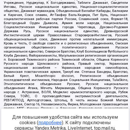
Учреждение, Нурджулар, К Богодержавию, Таблиги Джамаат, Свидетели
Иеговы, Русское национальное единство, Национал-социалистическое
общество, Джамаат мувахидов, Объединенный Вилайат Кабарды, Балкарии
и Карачая, Союз славян, Ат-Такфир Валь-Хиджра, Пит Буль, Национал-
социалистическая рабочая партия России, Славянский союз, Формат-18,
Благородный Орден Дьявола, Армия воли народа, Национальная
Социалистическая Инициатива города Череповца, Духовно-Родовая
Держава Русь, Русское национальное единство, Древнерусской
Инглистической церкви Православных Староверов-Инглингов, Русский
общенациональный союз, Движение против нелегальной иммиграции,
Кровь и Честь, О свободе совести и о религиозных объединениях, Омская
организация общественного политического движения Русское
национальное единство, Северное Братство, Клуб Болельщиков Футбольного
Клуба Динамо, Файзрахманисты, Мусульманская религиозная организация
п. Боровский Тюменского района Тюменской области, Община Коренного
Русского народа Щелковского района, Правый сектор, Украинская
национальная ассамблея – Украинская народная самооборона,
Украинская повстанческая армия, Тризуб им. Степана Бандеры, Братство,
Белый Крест, Misanthropic division, Религиозное объединение
последователей инглиизма, Народная Социальная Инициатива, TulaSkins,
Этнополитическое объединение Русские, Русское национальное
объединение Атака, Мечеть Мирмамеда, Община Коренного Русского
народа г. Астрахани, ВОЛЯ, Меджлис крымскотатарского народа, Рубеж
Севера, ТОЙС, О противодействии экстремистской деятельности,
РЕВТАТПОД, Артподготовка, Штольц, В честь иконы Божией Матери
Державная, Сектор 16, Независимость, Фирма, Молодежная правозащитная
группа МПГ, Курсом Правды и Единения, Каракольская инициативная
группа, Автоград Крю, Союз Славянских Сил Руси, Алля-Аят,
Для повышения удобства сайта мы используем
Благотворительный пансионат Ак Умут, Русская республика Русь,
Арестантское уголовное единство, Башкорт, Нация и свобода, W.H.С., Фалунь
cookies (
подробнее
). К сайту подключены
Дафа, Иртыш Ultras, Русский Патриотический клуб-Новокузнецк/РПК,
сервисы Yandex.Metrika, LiveInternet, top.mail.ru,
Сибирский державный союз, Фонд борьбы с коррупцией, Фонд защиты прав