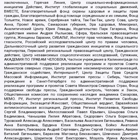
заключенных, Горячая Линия, Центр социально-информационных
инициатив Действие, Институт глобализации и социальных движений,
ВМЕСТЕ, Благотворительный фонд охраны здоровья и защиты прав
граждан, Благотворительный фонд помощи осужденным и их семьям, Фонд
Тольятти, Новое время, Серебряная тайга, Так-Так-Так, центр Сова, центр
Анна, Проект Апрель, Самарская губерния, Эра здоровья, Мемориал,
Аналитический Центр Юрия Левады, Издательство Парк Гагарина, Фонд
содействия имени Андрея Рылькова, Сфера, Уральская правозащитная
группа, Женщины Евразии, СИБАЛЬТ, Институт прав человека, Фонд защиты
гласности, Российский исследовательский центр по правам человека,
Дальневосточный центр развития гражданских инициатив и социального
партнерства, Пермский региональный правозащитный центр, Гражданское
действие, Центр независимых социологических исследований, Сутяжник,
АКАДЕМИЯ ПО ПРАВАМ ЧЕЛОВЕКА, Частное учреждение в Калининграде по
административной поддержке реализации программ и проектов Совета
Министров северных стран, Центр развития некоммерческих организаций,
Гражданское содействие, Интернешнл-Р, Центр Защиты Прав Средств
Массовой Информации, Институт развития прессы - Сибирь, Частное
учреждение в Санкт-Петербурге по административной поддержке
реализации программ и проектов Совета Министров Северных Стран, Фонд
поддержки свободы прессы, Гражданский контроль, Человек и Закон,
Общественная комиссия по сохранению наследия академика Сахарова,
МЕМО. РУ, Институт региональной прессы, Институт Развития Свободы
Информации, Экозащита!-Женсовет, Общественный вердикт, Евразийская
антимонопольная ассоциация, Дзугкоева Регина Николаевна, Кривенко
Сергей Владимирович, Милославский Павел Юрьевич, Шнырова Ольга
Вадимовна, Чанышева Лилия Айратовна, Сидорович Ольга Борисовна,
Туровский Александр Алексеевич, Васильева Анастасия Евгеньевна, Ривина
Анна Валерьевна, Бурдина Юлия Владимировна, Бойко Анатолий
Николаевич, Пивоваров Андрей Сергеевич, Дугин Сергей Георгиевич, Аверин
Виталий Евгеньевич, Барахоев Магомед Бекханович, Шевченко Дмитрий
Александрович, Шарипков Олег Викторович, Мошель Ирина Ароновна,