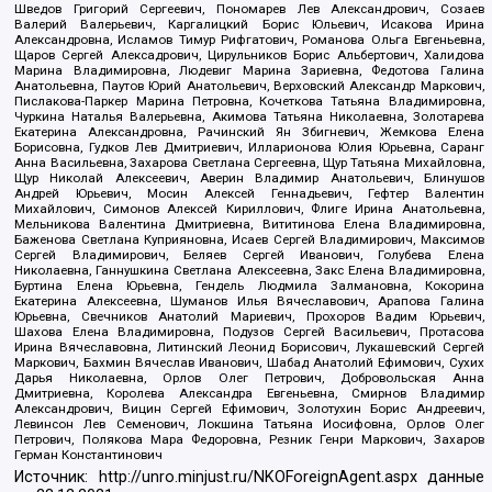
Шведов Григорий Сергеевич, Пономарев Лев Александрович, Созаев
Валерий Валерьевич, Каргалицкий Борис Юльевич, Исакова Ирина
Александровна, Исламов Тимур Рифгатович, Романова Ольга Евгеньевна,
Щаров Сергей Алексадрович, Цирульников Борис Альбертович, Халидова
Марина Владимировна, Людевиг Марина Зариевна, Федотова Галина
Анатольевна, Паутов Юрий Анатольевич, Верховский Александр Маркович,
Пислакова-Паркер Марина Петровна, Кочеткова Татьяна Владимировна,
Чуркина Наталья Валерьевна, Акимова Татьяна Николаевна, Золотарева
Екатерина Александровна, Рачинский Ян Збигневич, Жемкова Елена
Борисовна, Гудков Лев Дмитриевич, Илларионова Юлия Юрьевна, Саранг
Анна Васильевна, Захарова Светлана Сергеевна, Щур Татьяна Михайловна,
Щур Николай Алексеевич, Аверин Владимир Анатольевич, Блинушов
Андрей Юрьевич, Мосин Алексей Геннадьевич, Гефтер Валентин
Михайлович, Симонов Алексей Кириллович, Флиге Ирина Анатольевна,
Мельникова Валентина Дмитриевна, Вититинова Елена Владимировна,
Баженова Светлана Куприяновна, Исаев Сергей Владимирович, Максимов
Сергей Владимирович, Беляев Сергей Иванович, Голубева Елена
Николаевна, Ганнушкина Светлана Алексеевна, Закс Елена Владимировна,
Буртина Елена Юрьевна, Гендель Людмила Залмановна, Кокорина
Екатерина Алексеевна, Шуманов Илья Вячеславович, Арапова Галина
Юрьевна, Свечников Анатолий Мариевич, Прохоров Вадим Юрьевич,
Шахова Елена Владимировна, Подузов Сергей Васильевич, Протасова
Ирина Вячеславовна, Литинский Леонид Борисович, Лукашевский Сергей
Маркович, Бахмин Вячеслав Иванович, Шабад Анатолий Ефимович, Сухих
Дарья Николаевна, Орлов Олег Петрович, Добровольская Анна
Дмитриевна, Королева Александра Евгеньевна, Смирнов Владимир
Александрович, Вицин Сергей Ефимович, Золотухин Борис Андреевич,
Левинсон Лев Семенович, Локшина Татьяна Иосифовна, Орлов Олег
Петрович, Полякова Мара Федоровна, Резник Генри Маркович, Захаров
Герман Константинович
Источник:
http://unro.minjust.ru/NKOForeignAgent.aspx
данные