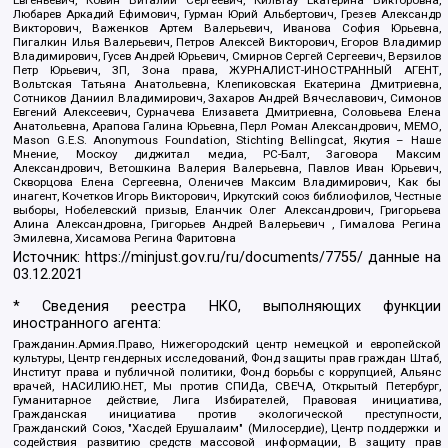
Евгеньевич, Ковин Виталий Сергеевич, Кильтау Екатерина Викторовна,
Любарев Аркадий Ефимович, Гурман Юрий Альбертович, Грезев Александр
Викторович, Важенков Артем Валерьевич, Иванова София Юрьевна,
Пигалкин Илья Валерьевич, Петров Алексей Викторович, Егоров Владимир
Владимирович, Гусев Андрей Юрьевич, Смирнов Сергей Сергеевич, Верзилов
Петр Юрьевич, ЗП, Зона права, ЖУРНАЛИСТ-ИНОСТРАННЫЙ АГЕНТ,
Вольтская Татьяна Анатольевна, Клепиковская Екатерина Дмитриевна,
Сотников Даниил Владимирович, Захаров Андрей Вячеславович, Симонов
Евгений Алексеевич, Сурначева Елизавета Дмитриевна, Соловьева Елена
Анатольевна, Арапова Галина Юрьевна, Перл Роман Александрович, МЕМО,
Mason G.E.S. Anonymous Foundation, Stichting Bellingcat, Якутия – Наше
Мнение, Москоу диджитал медиа, РС-Балт, Заговора Максим
Александрович, Ветошкина Валерия Валерьевна, Павлов Иван Юрьевич,
Скворцова Елена Сергеевна, Оленичев Максим Владимирович, Как бы
инагент, Кочетков Игорь Викторович, Иркутский союз библиофилов, Честные
выборы, Нобелевский призыв, Еланчик Олег Александрович, Григорьева
Алина Александровна, Григорьев Андрей Валерьевич , Гималова Регина
Эмилевна, Хисамова Регина Фаритовна
Источник:
https://minjust.gov.ru/ru/documents/7755/
данные на
03.12.2021
* Сведения реестра НКО, выполняющих функции
иностранного агента:
Гражданин.Армия.Право, Нижегородский центр немецкой и европейской
культуры, Центр гендерных исследований, Фонд защиты прав граждан Штаб,
Институт права и публичной политики, Фонд борьбы с коррупцией, Альянс
врачей, НАСИЛИЮ.НЕТ, Мы против СПИДа, СВЕЧА, Открытый Петербург,
Гуманитарное действие, Лига Избирателей, Правовая инициатива,
Гражданская инициатива против экологической преступности,
Гражданский Союз, "Хасдей Ерушалаим" (Милосердие), Центр поддержки и
содействия развитию средств массовой информации, В защиту прав