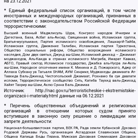
на
23.12.2021
* Единый федеральный список организаций, в том числе
иностранных и международных организаций, признанных в
соответствии с законодательством Российской Федерации
террористическими:
Высший военный Маджлисуль Шура, Конгресс народов Ичкерии и
Дагестана, База, Асбат аль-Ансар, Священная война, Исламская группа,
Братья-мусульмане, Партия исламского освобождения, Лашкар-И-Тайба,
Исламская группа, Движение Талибан, Исламская партия Туркестана,
Общество социальных реформ, Общество возрождения исламского
наследия, Дом двух святых, Джунд аш-Шам, Исламский джихад – Джамаат
моджахедов, Аль-Каида в странах исламского Магриба, Имарат Кавказ,
АБТО, Правый сектор, Исламское государство, Джабха аль-Нусра ли-Ахль
аш-Шам, Народное ополчение имени К. Минина и Д. Пожарского, Аджр от
Аллаха Субхану уа Тагьаля SHAM, АУМ Синрике, Муджахеды джамаата Ат-
Тавхида Валь-Джихад, Чистопольский Джамаат, Рохнамо ба суи давлати
исломи, Террористическое сообщество Сеть, Катиба Таухид валь-Джихад,
Хайят Тахрир аш-Шам, Ахлю Сунна Валь Джамаа
Источник:
http://nac.gov.ru/terroristicheskie-i-ekstremistskie-
organizacii-i-materialy.html
данные на
06.12.2021
* Перечень общественных объединений и религиозных
организаций в отношении которых судом принято
вступившее в законную силу решение о ликвидации или
запрете деятельности:
Национал-большевистская партия, ВЕК РА, Рада земли Кубанской Духовно
Родовой Державы Русь, организация Асгардская Славянская Община,
Община Капища Веды Перуна, Мужская Духовная Семинария Духовное