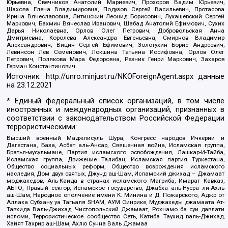
Юрьевна, Свечников Анатолий Мариевич, Прохоров Вадим Юрьевич,
Шахова Елена Владимировна, Подузов Сергей Васильевич, Протасова
Ирина Вячеславовна, Литинский Леонид Борисович, Лукашевский Сергей
Маркович, Бахмин Вячеслав Иванович, Шабад Анатолий Ефимович, Сухих
Дарья Николаевна, Орлов Олег Петрович, Добровольская Анна
Дмитриевна, Королева Александра Евгеньевна, Смирнов Владимир
Александрович, Вицин Сергей Ефимович, Золотухин Борис Андреевич,
Левинсон Лев Семенович, Локшина Татьяна Иосифовна, Орлов Олег
Петрович, Полякова Мара Федоровна, Резник Генри Маркович, Захаров
Герман Константинович
Источник:
http://unro.minjust.ru/NKOForeignAgent.aspx
данные
на
23.12.2021
* Единый федеральный список организаций, в том числе
иностранных и международных организаций, признанных в
соответствии с законодательством Российской Федерации
террористическими:
Высший военный Маджлисуль Шура, Конгресс народов Ичкерии и
Дагестана, База, Асбат аль-Ансар, Священная война, Исламская группа,
Братья-мусульмане, Партия исламского освобождения, Лашкар-И-Тайба,
Исламская группа, Движение Талибан, Исламская партия Туркестана,
Общество социальных реформ, Общество возрождения исламского
наследия, Дом двух святых, Джунд аш-Шам, Исламский джихад – Джамаат
моджахедов, Аль-Каида в странах исламского Магриба, Имарат Кавказ,
АБТО, Правый сектор, Исламское государство, Джабха аль-Нусра ли-Ахль
аш-Шам, Народное ополчение имени К. Минина и Д. Пожарского, Аджр от
Аллаха Субхану уа Тагьаля SHAM, АУМ Синрике, Муджахеды джамаата Ат-
Тавхида Валь-Джихад, Чистопольский Джамаат, Рохнамо ба суи давлати
исломи, Террористическое сообщество Сеть, Катиба Таухид валь-Джихад,
Хайят Тахрир аш-Шам, Ахлю Сунна Валь Джамаа