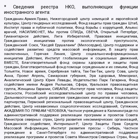
* Сведения реестра НКО, выполняющих функции
иностранного агента:
Гражданин.Армия.Право, Нижегородский центр немецкой и европейской
культуры, Центр гендерных исследований, Фонд защиты прав граждан Штаб,
Институт права и публичной политики, Фонд борьбы с коррупцией, Альянс
врачей, НАСИЛИЮ.НЕТ, Мы против СПИДа, СВЕЧА, Открытый Петербург,
Гуманитарное действие, Лига Избирателей, Правовая инициатива,
Гражданская инициатива против экологической преступности,
Гражданский Союз, "Хасдей Ерушалаим" (Милосердие), Центр поддержки и
содействия развитию средств массовой информации, В защиту прав
заключенных, Горячая Линия, Центр социально-информационных
инициатив Действие, Институт глобализации и социальных движений,
ВМЕСТЕ, Благотворительный фонд охраны здоровья и защиты прав
граждан, Благотворительный фонд помощи осужденным и их семьям, Фонд
Тольятти, Новое время, Серебряная тайга, Так-Так-Так, центр Сова, центр
Анна, Проект Апрель, Самарская губерния, Эра здоровья, Мемориал,
Аналитический Центр Юрия Левады, Издательство Парк Гагарина, Фонд
содействия имени Андрея Рылькова, Сфера, Уральская правозащитная
группа, Женщины Евразии, СИБАЛЬТ, Институт прав человека, Фонд защиты
гласности, Российский исследовательский центр по правам человека,
Дальневосточный центр развития гражданских инициатив и социального
партнерства, Пермский региональный правозащитный центр, Гражданское
действие, Центр независимых социологических исследований, Сутяжник,
АКАДЕМИЯ ПО ПРАВАМ ЧЕЛОВЕКА, Частное учреждение в Калининграде по
административной поддержке реализации программ и проектов Совета
Министров северных стран, Центр развития некоммерческих организаций,
Гражданское содействие, Интернешнл-Р, Центр Защиты Прав Средств
Массовой Информации, Институт развития прессы - Сибирь, Частное
учреждение в Санкт-Петербурге по административной поддержке
реализации программ и проектов Совета Министров Северных Стран, Фонд