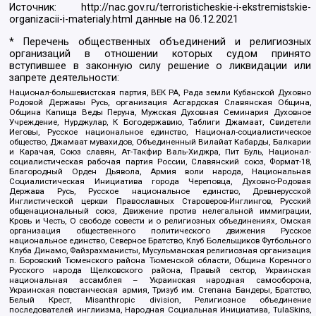
Источник:
http://nac.gov.ru/terroristicheskie-i-ekstremistskie-
organizacii-i-materialy.html
данные на
06.12.2021
* Перечень общественных объединений и религиозных
организаций в отношении которых судом принято
вступившее в законную силу решение о ликвидации или
запрете деятельности:
Национал-большевистская партия, ВЕК РА, Рада земли Кубанской Духовно
Родовой Державы Русь, организация Асгардская Славянская Община,
Община Капища Веды Перуна, Мужская Духовная Семинария Духовное
Учреждение, Нурджулар, К Богодержавию, Таблиги Джамаат, Свидетели
Иеговы, Русское национальное единство, Национал-социалистическое
общество, Джамаат мувахидов, Объединенный Вилайат Кабарды, Балкарии
и Карачая, Союз славян, Ат-Такфир Валь-Хиджра, Пит Буль, Национал-
социалистическая рабочая партия России, Славянский союз, Формат-18,
Благородный Орден Дьявола, Армия воли народа, Национальная
Социалистическая Инициатива города Череповца, Духовно-Родовая
Держава Русь, Русское национальное единство, Древнерусской
Инглистической церкви Православных Староверов-Инглингов, Русский
общенациональный союз, Движение против нелегальной иммиграции,
Кровь и Честь, О свободе совести и о религиозных объединениях, Омская
организация общественного политического движения Русское
национальное единство, Северное Братство, Клуб Болельщиков Футбольного
Клуба Динамо, Файзрахманисты, Мусульманская религиозная организация
п. Боровский Тюменского района Тюменской области, Община Коренного
Русского народа Щелковского района, Правый сектор, Украинская
национальная ассамблея – Украинская народная самооборона,
Украинская повстанческая армия, Тризуб им. Степана Бандеры, Братство,
Белый Крест, Misanthropic division, Религиозное объединение
последователей инглиизма, Народная Социальная Инициатива, TulaSkins,