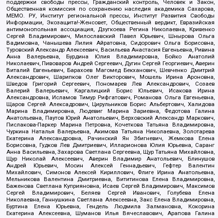
поддержки свободы прессы, Гражданский контроль, Человек и Закон,
Общественная комиссия по сохранению наследия академика Сахарова,
МЕМО. РУ, Институт региональной прессы, Институт Развития Свободы
Информации, Экозащита!-Женсовет, Общественный вердикт, Евразийская
антимонопольная ассоциация, Дзугкоева Регина Николаевна, Кривенко
Сергей Владимирович, Милославский Павел Юрьевич, Шнырова Ольга
Вадимовна, Чанышева Лилия Айратовна, Сидорович Ольга Борисовна,
Туровский Александр Алексеевич, Васильева Анастасия Евгеньевна, Ривина
Анна Валерьевна, Бурдина Юлия Владимировна, Бойко Анатолий
Николаевич, Пивоваров Андрей Сергеевич, Дугин Сергей Георгиевич, Аверин
Виталий Евгеньевич, Барахоев Магомед Бекханович, Шевченко Дмитрий
Александрович, Шарипков Олег Викторович, Мошель Ирина Ароновна,
Шведов Григорий Сергеевич, Пономарев Лев Александрович, Созаев
Валерий Валерьевич, Каргалицкий Борис Юльевич, Исакова Ирина
Александровна, Исламов Тимур Рифгатович, Романова Ольга Евгеньевна,
Щаров Сергей Алексадрович, Цирульников Борис Альбертович, Халидова
Марина Владимировна, Людевиг Марина Зариевна, Федотова Галина
Анатольевна, Паутов Юрий Анатольевич, Верховский Александр Маркович,
Пислакова-Паркер Марина Петровна, Кочеткова Татьяна Владимировна,
Чуркина Наталья Валерьевна, Акимова Татьяна Николаевна, Золотарева
Екатерина Александровна, Рачинский Ян Збигневич, Жемкова Елена
Борисовна, Гудков Лев Дмитриевич, Илларионова Юлия Юрьевна, Саранг
Анна Васильевна, Захарова Светлана Сергеевна, Щур Татьяна Михайловна,
Щур Николай Алексеевич, Аверин Владимир Анатольевич, Блинушов
Андрей Юрьевич, Мосин Алексей Геннадьевич, Гефтер Валентин
Михайлович, Симонов Алексей Кириллович, Флиге Ирина Анатольевна,
Мельникова Валентина Дмитриевна, Вититинова Елена Владимировна,
Баженова Светлана Куприяновна, Исаев Сергей Владимирович, Максимов
Сергей Владимирович, Беляев Сергей Иванович, Голубева Елена
Николаевна, Ганнушкина Светлана Алексеевна, Закс Елена Владимировна,
Буртина Елена Юрьевна, Гендель Людмила Залмановна, Кокорина
Екатерина Алексеевна, Шуманов Илья Вячеславович, Арапова Галина