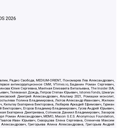
OS
2026
.Реалии, Радио Свобода, MEDIUM-ORIENT, Пономарев Лев Александрович,
ервое антикоррупционное СМИ, VTimes.io, Баданин Роман Сергеевич,
ова Юлия Сергеевна, Маетная Елизавета Витальевна, The Insider SIA,
ич, Телеканал Дождь, Петров Степан Юрьевич, Istories fonds, Шмагун
иковский Дмитрий Александрович, Альтаир 2021, Ромашки монолит,
, Костылева Полина Владимировна, Лютов Александр Иванович, Жилкин
, Кильтау Екатерина Викторовна, Любарев Аркадий Ефимович, Гурман
й Викторович, Егоров Владимир Владимирович, Гусев Андрей Юрьевич,
ская Екатерина Дмитриевна, Сотников Даниил Владимирович, Захаров
ерл Роман Александрович, МЕМО, Mason G.E.S. Anonymous Foundation,
, Павлов Иван Юрьевич, Скворцова Елена Сергеевна, Оленичев Максим
 Александрович, Григорьева Алина Александровна, Григорьев Андрей