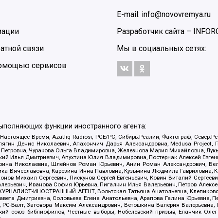
E-mail: info@novovremya.ru
мации
Разработчик сайта –
INFOR
атной связи
Мы в социальных сетях:
 помощью сервисов
выполняющих функции иностранного агента:
 Настоящее Время, Azatliq Radiosi, PCE/PC, Сибирь.Реалии, Фактограф, Север
ягин Денис Николаевич, Апахончич Дарья Александровна, Medusa Project, П
етровна, Чуракова Ольга Владимировна, Железнова Мария Михайловна, Лукьян
й Илья Дмитриевич, Апухтина Юлия Владимировна, Постернак Алексей Евгеньев
рина Николаевна, Шлейнов Роман Юрьевич, Анин Роман Александрович, Вел
оника Вячеславовна, Карезина Инна Павловна, Кузьмина Людмила Гавриловна
ов Михаил Сергеевич, Пискунов Сергей Евгеньевич, Ковин Виталий Сергеевич
алерьевич, Иванова София Юрьевна, Пигалкин Илья Валерьевич, Петров Алексе
а, ЖУРНАЛИСТ-ИНОСТРАННЫЙ АГЕНТ, Вольтская Татьяна Анатольевна, Клепиков
авета Дмитриевна, Соловьева Елена Анатольевна, Арапова Галина Юрьевна, П
иа, РС-Балт, Заговора Максим Александрович, Ветошкина Валерия Валерьевна
ский союз библиофилов, Честные выборы, Нобелевский призыв, Еланчик Олег