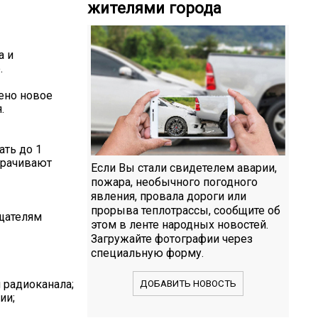
жителями города
а и
.
ено новое
.
ать до 1
трачивают
Если Вы стали свидетелем аварии,
пожара, необычного погодного
явления, провала дороги или
прорыва теплотрассы, сообщите об
щателям
этом в ленте народных новостей.
Загружайте фотографии через
специальную форму.
 радиоканала;
ДОБАВИТЬ НОВОСТЬ
ии;