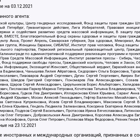
а
е на
03.12.2021
нного агента:
ой культуры, Центр гендерных исследований, Фонд защиты прав граждан Шта
 Петербург, Гуманитарное действие, Лига Избирателей, Правовая инициат
держки и содействия развитию средств массовой информации, В защиту п
ий, ВМЕСТЕ, Благотворительный фонд охраны здоровья и защиты прав граж
, центр Анна, Проект Апрель, Самарская губерния, Эра здоровья, Мемориал,
я группа, Женщины Евразии, СИБАЛЬТ, Институт прав человека, Фонд защиты 
льного партнерства, Пермский региональный правозащитный центр, Граждан
лининграде по административной поддержке реализации программ и проекто
 Прав Средств Массовой Информации, Институт развития прессы - Сибирь, Ча
, Фонд поддержки свободы прессы, Гражданский контроль, Человек и Закон, 
оды Информации, Экозащита!-Женсовет, Общественный вердикт, Евразийская а
 Вадимовна, Чанышева Лилия Айратовна, Сидорович Ольга Борисовна, Туровс
олаевич, Пивоваров Андрей Сергеевич, Дугин Сергей Георгиевич, Аверин В
вна, Шведов Григорий Сергеевич, Пономарев Лев Александрович, Созаев
евна, Щаров Сергей Алексадрович, Цирульников Борис Альбертович, Халидо
ович, Пислакова-Паркер Марина Петровна, Кочеткова Татьяна Владимировна, Ч
Борисовна, Гудков Лев Дмитриевич, Илларионова Юлия Юрьевна, Саранг Анна
Андрей Юрьевич, Мосин Алексей Геннадьевич, Гефтер Валентин Михайлович,
а Светлана Куприяновна, Исаев Сергей Владимирович, Максимов Сергей Вл
а Елена Юрьевна, Гендель Людмила Залмановна, Кокорина Екатерина Алексее
ровна, Подузов Сергей Васильевич, Протасова Ирина Вячеславовна, Литинск
ов Олег Петрович, Добровольская Анна Дмитриевна, Королева Александра Ев
яна Иосифовна, Орлов Олег Петрович, Полякова Мара Федоровна, Резник Генри
ные на
23.12.2021
ле иностранных и международных организаций, признанных в с