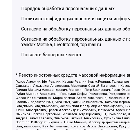
Порядок обработки персональных данных
Политика конфиденциальности и защиты инфор
Согласие на обработку персональных данных обр
Согласие на обработку персональных данных с
Yandex.Metrika, LiveInternet, top.mail.ru
Показать баннерные места
* Реестр иностранных средств массовой информации, 
Голос Америки, Idel.Реалии, Кавказ.Реалии, Крым.Реалии, Телеканал
Савицкая Людмила Алексеевна, Маркелов Сергей Евгеньевич, Камал
Гликин Максим Александрович, Маняхин Петр Борисович, Ярош Юлия П
Рубин Михаил Аркадьевич, Гройсман Софья Романовна, Рождественски
Олеся Валентиновна, Мароховская Алеся Алексеевна, Долинина И
Главный редактор 2021, Вега 2021, Важные иноагенты, Каткова Вер
Владимир Владимирович, Жилинский Владимир Александрович, Тихон
Юрий Альбертович, Грезев Александр Викторович, Важенков Артем В
Смирнов Сергей Сергеевич, Верзилов Петр Юрьевич, ЗП, Зона прав
Андрей Вячеславович, Симонов Евгений Алексеевич, Сурначева Елиз
Stichting Bellingcat, Якутия – Наше Мнение, Москоу диджитал мед
Владимирович, Как бы инагент, Кочетков Игорь Викторович, Иркут