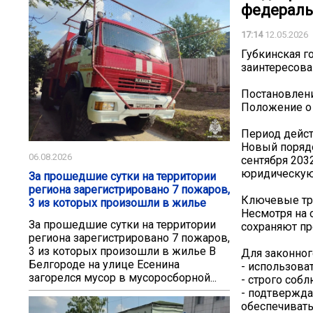
федераль
17:14
12.05.2026
Губкинская г
заинтересова
Постановлени
Положение о 
Период дейст
Новый порядок
06.08.2026
сентября 203
юридическую
За прошедшие сутки на территории
региона зарегистрировано 7 пожаров,
Ключевые тр
3 из которых произошли в жилье
Несмотря на 
За прошедшие сутки на территории
сохраняют пр
региона зарегистрировано 7 пожаров,
3 из которых произошли в жилье В
Для законног
Белгороде на улице Есенина
- использова
загорелся мусор в мусоросборной...
- строго соб
- подтвержда
обеспечиват