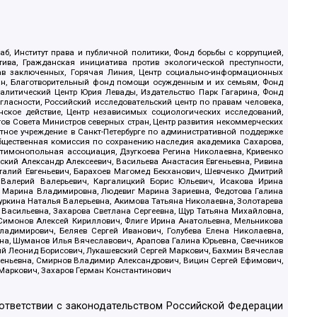
б, Институт права и публичной политики, Фонд борьбы с коррупцией,
ива, Гражданская инициатива против экологической преступности,
рав заключенных, Горячая Линия, Центр социально-информационных
дан, Благотворительный фонд помощи осужденным и их семьям, Фонд
 Аналитический Центр Юрия Левады, Издательство Парк Гагарина, Фонд
гласности, Российский исследовательский центр по правам человека,
ское действие, Центр независимых социологических исследований,
в Совета Министров северных стран, Центр развития некоммерческих
стное учреждение в Санкт-Петербурге по административной поддержке
Общественная комиссия по сохранению наследия академика Сахарова,
нтимонопольная ассоциация, Дзугкоева Регина Николаевна, Кривенко
кий Александр Алексеевич, Васильева Анастасия Евгеньевна, Ривина
италий Евгеньевич, Барахоев Магомед Бекханович, Шевченко Дмитрий
 Валерий Валерьевич, Каргалицкий Борис Юльевич, Исакова Ирина
ва Марина Владимировна, Людевиг Марина Зариевна, Федотова Галина
уркина Наталья Валерьевна, Акимова Татьяна Николаевна, Золотарева
 Васильевна, Захарова Светлана Сергеевна, Щур Татьяна Михайловна,
 Симонов Алексей Кириллович, Флиге Ирина Анатольевна, Мельникова
адимирович, Беляев Сергей Иванович, Голубева Елена Николаевна,
вна, Шуманов Илья Вячеславович, Арапова Галина Юрьевна, Свечников
ий Леонид Борисович, Лукашевский Сергей Маркович, Бахмин Вячеслав
геньевна, Смирнов Владимир Александрович, Вицин Сергей Ефимович,
 Маркович, Захаров Герман Константинович
оответствии с законодательством Российской Федерации