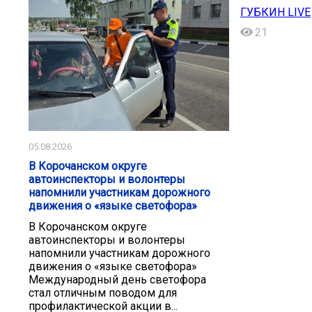
ГУБКИН LIVE
21
05.08.2026
В Корочанском округе
автоинспекторы и волонтеры
напомнили участникам дорожного
движения о «языке светофора»
В Корочанском округе
автоинспекторы и волонтеры
напомнили участникам дорожного
движения о «языке светофора»
Международный день светофора
стал отличным поводом для
профилактической акции в...