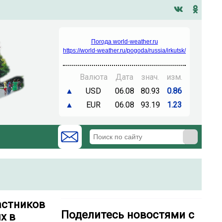
Погода world-weather.ru
https://world-weather.ru/pogoda/russia/irkutsk/
Валюта
Дата
знач.
изм.
▲
USD
06.08
80.93
0.86
▲
EUR
06.08
93.19
1.23
астников
Поделитесь новостями с
х в