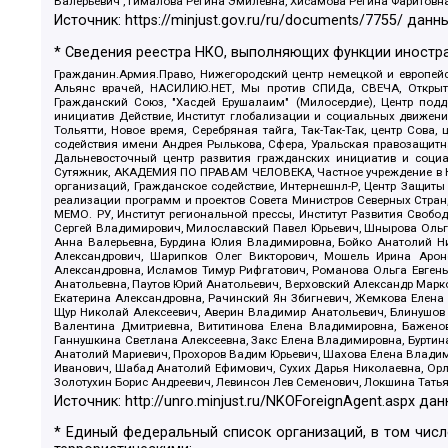
Валерьевич , Гималова Регина Эмилевна, Хисамова Регина Фаритовн
Источник:
https://minjust.gov.ru/ru/documents/7755/
данны
* Сведения реестра НКО, выполняющих функции иностра
Гражданин.Армия.Право, Нижегородский центр немецкой и европейск
Альянс врачей, НАСИЛИЮ.НЕТ, Мы против СПИДа, СВЕЧА, Открытый
Гражданский Союз, "Хасдей Ерушалаим" (Милосердие), Центр под
инициатив Действие, Институт глобализации и социальных движен
Тольятти, Новое время, Серебряная тайга, Так-Так-Так, центр Сова
содействия имени Андрея Рылькова, Сфера, Уральская правозащитна
Дальневосточный центр развития гражданских инициатив и социа
Сутяжник, АКАДЕМИЯ ПО ПРАВАМ ЧЕЛОВЕКА, Частное учреждение в Ка
организаций, Гражданское содействие, Интернешнл-Р, Центр Защиты
реализации программ и проектов Совета Министров Северных Стран
МЕМО. РУ, Институт региональной прессы, Институт Развития Своб
Сергей Владимирович, Милославский Павел Юрьевич, Шнырова Ольга
Анна Валерьевна, Бурдина Юлия Владимировна, Бойко Анатолий Ник
Александрович, Шарипков Олег Викторович, Мошель Ирина Ароно
Александровна, Исламов Тимур Рифгатович, Романова Ольга Евгень
Анатольевна, Паутов Юрий Анатольевич, Верховский Александр Марк
Екатерина Александровна, Рачинский Ян Збигневич, Жемкова Елена 
Щур Николай Алексеевич, Аверин Владимир Анатольевич, Блинушов 
Валентина Дмитриевна, Вититинова Елена Владимировна, Баженов
Ганнушкина Светлана Алексеевна, Закс Елена Владимировна, Буртин
Анатолий Мариевич, Прохоров Вадим Юрьевич, Шахова Елена Владими
Иванович, Шабад Анатолий Ефимович, Сухих Дарья Николаевна, Орл
Золотухин Борис Андреевич, Левинсон Лев Семенович, Локшина Тать
Источник:
http://unro.minjust.ru/NKOForeignAgent.aspx
дан
* Единый федеральный список организаций, в том чис