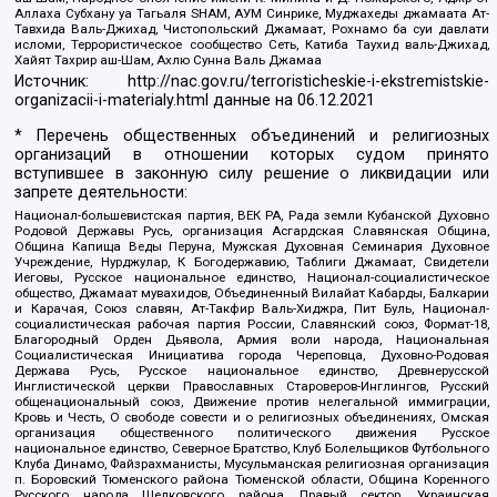
Аллаха Субхану уа Тагьаля SHAM, АУМ Синрике, Муджахеды джамаата Ат-
Тавхида Валь-Джихад, Чистопольский Джамаат, Рохнамо ба суи давлати
исломи, Террористическое сообщество Сеть, Катиба Таухид валь-Джихад,
Хайят Тахрир аш-Шам, Ахлю Сунна Валь Джамаа
Источник:
http://nac.gov.ru/terroristicheskie-i-ekstremistskie-
organizacii-i-materialy.html
данные на
06.12.2021
* Перечень общественных объединений и религиозных
организаций в отношении которых судом принято
вступившее в законную силу решение о ликвидации или
запрете деятельности:
Национал-большевистская партия, ВЕК РА, Рада земли Кубанской Духовно
Родовой Державы Русь, организация Асгардская Славянская Община,
Община Капища Веды Перуна, Мужская Духовная Семинария Духовное
Учреждение, Нурджулар, К Богодержавию, Таблиги Джамаат, Свидетели
Иеговы, Русское национальное единство, Национал-социалистическое
общество, Джамаат мувахидов, Объединенный Вилайат Кабарды, Балкарии
и Карачая, Союз славян, Ат-Такфир Валь-Хиджра, Пит Буль, Национал-
социалистическая рабочая партия России, Славянский союз, Формат-18,
Благородный Орден Дьявола, Армия воли народа, Национальная
Социалистическая Инициатива города Череповца, Духовно-Родовая
Держава Русь, Русское национальное единство, Древнерусской
Инглистической церкви Православных Староверов-Инглингов, Русский
общенациональный союз, Движение против нелегальной иммиграции,
Кровь и Честь, О свободе совести и о религиозных объединениях, Омская
организация общественного политического движения Русское
национальное единство, Северное Братство, Клуб Болельщиков Футбольного
Клуба Динамо, Файзрахманисты, Мусульманская религиозная организация
п. Боровский Тюменского района Тюменской области, Община Коренного
Русского народа Щелковского района, Правый сектор, Украинская