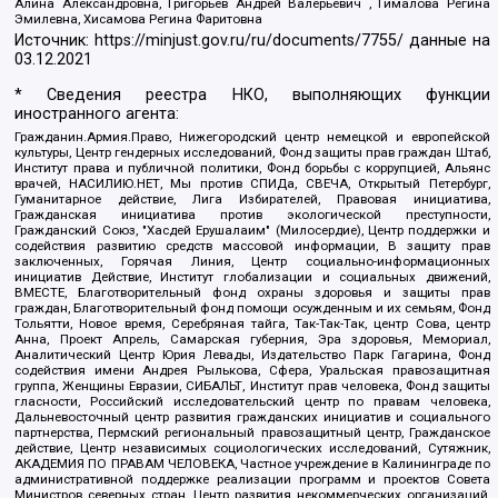
Алина Александровна, Григорьев Андрей Валерьевич , Гималова Регина
Эмилевна, Хисамова Регина Фаритовна
Источник:
https://minjust.gov.ru/ru/documents/7755/
данные на
03.12.2021
* Сведения реестра НКО, выполняющих функции
иностранного агента:
Гражданин.Армия.Право, Нижегородский центр немецкой и европейской
культуры, Центр гендерных исследований, Фонд защиты прав граждан Штаб,
Институт права и публичной политики, Фонд борьбы с коррупцией, Альянс
врачей, НАСИЛИЮ.НЕТ, Мы против СПИДа, СВЕЧА, Открытый Петербург,
Гуманитарное действие, Лига Избирателей, Правовая инициатива,
Гражданская инициатива против экологической преступности,
Гражданский Союз, "Хасдей Ерушалаим" (Милосердие), Центр поддержки и
содействия развитию средств массовой информации, В защиту прав
заключенных, Горячая Линия, Центр социально-информационных
инициатив Действие, Институт глобализации и социальных движений,
ВМЕСТЕ, Благотворительный фонд охраны здоровья и защиты прав
граждан, Благотворительный фонд помощи осужденным и их семьям, Фонд
Тольятти, Новое время, Серебряная тайга, Так-Так-Так, центр Сова, центр
Анна, Проект Апрель, Самарская губерния, Эра здоровья, Мемориал,
Аналитический Центр Юрия Левады, Издательство Парк Гагарина, Фонд
содействия имени Андрея Рылькова, Сфера, Уральская правозащитная
группа, Женщины Евразии, СИБАЛЬТ, Институт прав человека, Фонд защиты
гласности, Российский исследовательский центр по правам человека,
Дальневосточный центр развития гражданских инициатив и социального
партнерства, Пермский региональный правозащитный центр, Гражданское
действие, Центр независимых социологических исследований, Сутяжник,
АКАДЕМИЯ ПО ПРАВАМ ЧЕЛОВЕКА, Частное учреждение в Калининграде по
административной поддержке реализации программ и проектов Совета
Министров северных стран, Центр развития некоммерческих организаций,