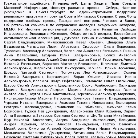
Гражданское содействие, Интернешнл-Р, Центр Защиты Прав Средств
Массовой Информации, Институт развития прессы - Сибирь, Частное
учреждение в Санкт-Петербурге по административной поддержке
реализации программ и проектов Совета Министров Северных Стран, Фонд
поддержки свободы прессы, Гражданский контроль, Человек и Закон,
Общественная комиссия по сохранению наследия академика Сахарова,
МЕМО. РУ, Институт региональной прессы, Институт Развития Свободы
Информации, Экозащита!-Женсовет, Общественный вердикт, Евразийская
антимонопольная ассоциация, Дзугкоева Регина Николаевна, Кривенко
Сергей Владимирович, Милославский Павел Юрьевич, Шнырова Ольга
Вадимовна, Чанышева Лилия Айратовна, Сидорович Ольга Борисовна,
Туровский Александр Алексеевич, Васильева Анастасия Евгеньевна, Ривина
Анна Валерьевна, Бурдина Юлия Владимировна, Бойко Анатолий
Николаевич, Пивоваров Андрей Сергеевич, Дугин Сергей Георгиевич, Аверин
Виталий Евгеньевич, Барахоев Магомед Бекханович, Шевченко Дмитрий
Александрович, Шарипков Олег Викторович, Мошель Ирина Ароновна,
Шведов Григорий Сергеевич, Пономарев Лев Александрович, Созаев
Валерий Валерьевич, Каргалицкий Борис Юльевич, Исакова Ирина
Александровна, Исламов Тимур Рифгатович, Романова Ольга Евгеньевна,
Щаров Сергей Алексадрович, Цирульников Борис Альбертович, Халидова
Марина Владимировна, Людевиг Марина Зариевна, Федотова Галина
Анатольевна, Паутов Юрий Анатольевич, Верховский Александр Маркович,
Пислакова-Паркер Марина Петровна, Кочеткова Татьяна Владимировна,
Чуркина Наталья Валерьевна, Акимова Татьяна Николаевна, Золотарева
Екатерина Александровна, Рачинский Ян Збигневич, Жемкова Елена
Борисовна, Гудков Лев Дмитриевич, Илларионова Юлия Юрьевна, Саранг
Анна Васильевна, Захарова Светлана Сергеевна, Щур Татьяна Михайловна,
Щур Николай Алексеевич, Аверин Владимир Анатольевич, Блинушов
Андрей Юрьевич, Мосин Алексей Геннадьевич, Гефтер Валентин
Михайлович, Симонов Алексей Кириллович, Флиге Ирина Анатольевна,
Мельникова Валентина Дмитриевна, Вититинова Елена Владимировна,
Баженова Светлана Куприяновна, Исаев Сергей Владимирович, Максимов