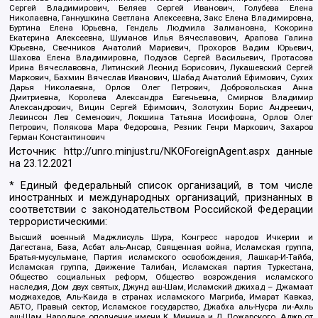
Сергей Владимирович, Беляев Сергей Иванович, Голубева Елена
Николаевна, Ганнушкина Светлана Алексеевна, Закс Елена Владимировна,
Буртина Елена Юрьевна, Гендель Людмила Залмановна, Кокорина
Екатерина Алексеевна, Шуманов Илья Вячеславович, Арапова Галина
Юрьевна, Свечников Анатолий Мариевич, Прохоров Вадим Юрьевич,
Шахова Елена Владимировна, Подузов Сергей Васильевич, Протасова
Ирина Вячеславовна, Литинский Леонид Борисович, Лукашевский Сергей
Маркович, Бахмин Вячеслав Иванович, Шабад Анатолий Ефимович, Сухих
Дарья Николаевна, Орлов Олег Петрович, Добровольская Анна
Дмитриевна, Королева Александра Евгеньевна, Смирнов Владимир
Александрович, Вицин Сергей Ефимович, Золотухин Борис Андреевич,
Левинсон Лев Семенович, Локшина Татьяна Иосифовна, Орлов Олег
Петрович, Полякова Мара Федоровна, Резник Генри Маркович, Захаров
Герман Константинович
Источник:
http://unro.minjust.ru/NKOForeignAgent.aspx
данные
на
23.12.2021
* Единый федеральный список организаций, в том числе
иностранных и международных организаций, признанных в
соответствии с законодательством Российской Федерации
террористическими:
Высший военный Маджлисуль Шура, Конгресс народов Ичкерии и
Дагестана, База, Асбат аль-Ансар, Священная война, Исламская группа,
Братья-мусульмане, Партия исламского освобождения, Лашкар-И-Тайба,
Исламская группа, Движение Талибан, Исламская партия Туркестана,
Общество социальных реформ, Общество возрождения исламского
наследия, Дом двух святых, Джунд аш-Шам, Исламский джихад – Джамаат
моджахедов, Аль-Каида в странах исламского Магриба, Имарат Кавказ,
АБТО, Правый сектор, Исламское государство, Джабха аль-Нусра ли-Ахль
аш-Шам, Народное ополчение имени К. Минина и Д. Пожарского, Аджр от