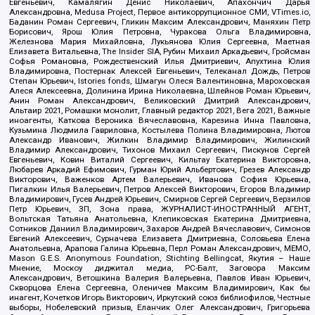
Евгеньевич, Камалягин Денис Николаевич, Апахончич Дарья
Александровна, Medusa Project, Первое антикоррупционное СМИ, VTimes.io,
Баданин Роман Сергеевич, Гликин Максим Александрович, Маняхин Петр
Борисович, Ярош Юлия Петровна, Чуракова Ольга Владимировна,
Железнова Мария Михайловна, Лукьянова Юлия Сергеевна, Маетная
Елизавета Витальевна, The Insider SIA, Рубин Михаил Аркадьевич, Гройсман
Софья Романовна, Рождественский Илья Дмитриевич, Апухтина Юлия
Владимировна, Постернак Алексей Евгеньевич, Телеканал Дождь, Петров
Степан Юрьевич, Istories fonds, Шмагун Олеся Валентиновна, Мароховская
Алеся Алексеевна, Долинина Ирина Николаевна, Шлейнов Роман Юрьевич,
Анин Роман Александрович, Великовский Дмитрий Александрович,
Альтаир 2021, Ромашки монолит, Главный редактор 2021, Вега 2021, Важные
иноагенты, Каткова Вероника Вячеславовна, Карезина Инна Павловна,
Кузьмина Людмила Гавриловна, Костылева Полина Владимировна, Лютов
Александр Иванович, Жилкин Владимир Владимирович, Жилинский
Владимир Александрович, Тихонов Михаил Сергеевич, Пискунов Сергей
Евгеньевич, Ковин Виталий Сергеевич, Кильтау Екатерина Викторовна,
Любарев Аркадий Ефимович, Гурман Юрий Альбертович, Грезев Александр
Викторович, Важенков Артем Валерьевич, Иванова София Юрьевна,
Пигалкин Илья Валерьевич, Петров Алексей Викторович, Егоров Владимир
Владимирович, Гусев Андрей Юрьевич, Смирнов Сергей Сергеевич, Верзилов
Петр Юрьевич, ЗП, Зона права, ЖУРНАЛИСТ-ИНОСТРАННЫЙ АГЕНТ,
Вольтская Татьяна Анатольевна, Клепиковская Екатерина Дмитриевна,
Сотников Даниил Владимирович, Захаров Андрей Вячеславович, Симонов
Евгений Алексеевич, Сурначева Елизавета Дмитриевна, Соловьева Елена
Анатольевна, Арапова Галина Юрьевна, Перл Роман Александрович, МЕМО,
Mason G.E.S. Anonymous Foundation, Stichting Bellingcat, Якутия – Наше
Мнение, Москоу диджитал медиа, РС-Балт, Заговора Максим
Александрович, Ветошкина Валерия Валерьевна, Павлов Иван Юрьевич,
Скворцова Елена Сергеевна, Оленичев Максим Владимирович, Как бы
инагент, Кочетков Игорь Викторович, Иркутский союз библиофилов, Честные
выборы, Нобелевский призыв, Еланчик Олег Александрович, Григорьева