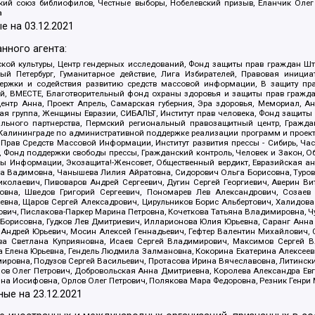
ский союз библиофилов, Честные выборы, Нобелевский призыв, Еланчик Олег
а
е на
03.12.2021
нного агента:
ой культуры, Центр гендерных исследований, Фонд защиты прав граждан Шта
 Петербург, Гуманитарное действие, Лига Избирателей, Правовая инициат
держки и содействия развитию средств массовой информации, В защиту п
ий, ВМЕСТЕ, Благотворительный фонд охраны здоровья и защиты прав граж
, центр Анна, Проект Апрель, Самарская губерния, Эра здоровья, Мемориал,
я группа, Женщины Евразии, СИБАЛЬТ, Институт прав человека, Фонд защиты 
льного партнерства, Пермский региональный правозащитный центр, Граждан
лининграде по административной поддержке реализации программ и проекто
 Прав Средств Массовой Информации, Институт развития прессы - Сибирь, Ча
, Фонд поддержки свободы прессы, Гражданский контроль, Человек и Закон, 
оды Информации, Экозащита!-Женсовет, Общественный вердикт, Евразийская а
 Вадимовна, Чанышева Лилия Айратовна, Сидорович Ольга Борисовна, Туровс
олаевич, Пивоваров Андрей Сергеевич, Дугин Сергей Георгиевич, Аверин В
вна, Шведов Григорий Сергеевич, Пономарев Лев Александрович, Созаев
евна, Щаров Сергей Алексадрович, Цирульников Борис Альбертович, Халидо
ович, Пислакова-Паркер Марина Петровна, Кочеткова Татьяна Владимировна, Ч
Борисовна, Гудков Лев Дмитриевич, Илларионова Юлия Юрьевна, Саранг Анна
Андрей Юрьевич, Мосин Алексей Геннадьевич, Гефтер Валентин Михайлович,
а Светлана Куприяновна, Исаев Сергей Владимирович, Максимов Сергей Вл
а Елена Юрьевна, Гендель Людмила Залмановна, Кокорина Екатерина Алексее
ровна, Подузов Сергей Васильевич, Протасова Ирина Вячеславовна, Литинск
ов Олег Петрович, Добровольская Анна Дмитриевна, Королева Александра Ев
яна Иосифовна, Орлов Олег Петрович, Полякова Мара Федоровна, Резник Генри
ные на
23.12.2021