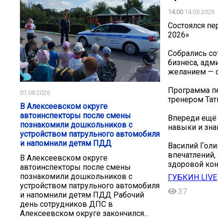
14:00
14.05.2026
Состоялся пе
2026»
Собрались с
бизнеса, адм
желанием — с
Программа пе
07.08.2026
тренером Тат
В Алексеевском округе
автоинспекторы после смены
Впереди ещё 
познакомили дошкольников с
навыки и зна
устройством патрульного автомобиля
и напомнили детям ПДД
Василий Голи
впечатлений,
В Алексеевском округе
здоровой кон
автоинспекторы после смены
познакомили дошкольников с
ГУБКИН LIVE
устройством патрульного автомобиля
37
и напомнили детям ПДД Рабочий
день сотрудников ДПС в
Алексеевском округе закончился...