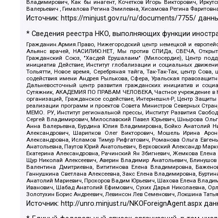
Владимирович, Как бы инагент, Кочетков Игорь Викторович, Иркут
Валерьевич , Гималова Регина Эмилевна, Хисамова Регина Фаритовн
Источник:
https://minjust.gov.ru/ru/documents/7755/
данны
* Сведения реестра НКО, выполняющих функции иностра
Гражданин.Армия.Право, Нижегородский центр немецкой и европейск
Альянс врачей, НАСИЛИЮ.НЕТ, Мы против СПИДа, СВЕЧА, Открытый
Гражданский Союз, "Хасдей Ерушалаим" (Милосердие), Центр под
инициатив Действие, Институт глобализации и социальных движен
Тольятти, Новое время, Серебряная тайга, Так-Так-Так, центр Сова
содействия имени Андрея Рылькова, Сфера, Уральская правозащитна
Дальневосточный центр развития гражданских инициатив и социа
Сутяжник, АКАДЕМИЯ ПО ПРАВАМ ЧЕЛОВЕКА, Частное учреждение в Ка
организаций, Гражданское содействие, Интернешнл-Р, Центр Защиты
реализации программ и проектов Совета Министров Северных Стран
МЕМО. РУ, Институт региональной прессы, Институт Развития Своб
Сергей Владимирович, Милославский Павел Юрьевич, Шнырова Ольга
Анна Валерьевна, Бурдина Юлия Владимировна, Бойко Анатолий Ник
Александрович, Шарипков Олег Викторович, Мошель Ирина Ароно
Александровна, Исламов Тимур Рифгатович, Романова Ольга Евгень
Анатольевна, Паутов Юрий Анатольевич, Верховский Александр Марк
Екатерина Александровна, Рачинский Ян Збигневич, Жемкова Елена 
Щур Николай Алексеевич, Аверин Владимир Анатольевич, Блинушов 
Валентина Дмитриевна, Вититинова Елена Владимировна, Баженов
Ганнушкина Светлана Алексеевна, Закс Елена Владимировна, Буртин
Анатолий Мариевич, Прохоров Вадим Юрьевич, Шахова Елена Владими
Иванович, Шабад Анатолий Ефимович, Сухих Дарья Николаевна, Орл
Золотухин Борис Андреевич, Левинсон Лев Семенович, Локшина Тать
Источник:
http://unro.minjust.ru/NKOForeignAgent.aspx
дан