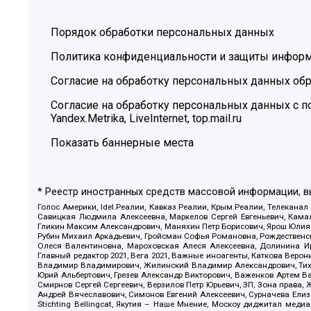
Порядок обработки персональных данных
Политика конфиденциальности и защиты инфор
Согласие на обработку персональных данных обр
Согласие на обработку персональных данных с
Yandex.Metrika, LiveInternet, top.mail.ru
Показать баннерные места
* Реестр иностранных средств массовой информации, 
Голос Америки, Idel.Реалии, Кавказ.Реалии, Крым.Реалии, Телеканал
Савицкая Людмила Алексеевна, Маркелов Сергей Евгеньевич, Камал
Гликин Максим Александрович, Маняхин Петр Борисович, Ярош Юлия П
Рубин Михаил Аркадьевич, Гройсман Софья Романовна, Рождественски
Олеся Валентиновна, Мароховская Алеся Алексеевна, Долинина И
Главный редактор 2021, Вега 2021, Важные иноагенты, Каткова Вер
Владимир Владимирович, Жилинский Владимир Александрович, Тихон
Юрий Альбертович, Грезев Александр Викторович, Важенков Артем В
Смирнов Сергей Сергеевич, Верзилов Петр Юрьевич, ЗП, Зона прав
Андрей Вячеславович, Симонов Евгений Алексеевич, Сурначева Елиз
Stichting Bellingcat, Якутия – Наше Мнение, Москоу диджитал мед