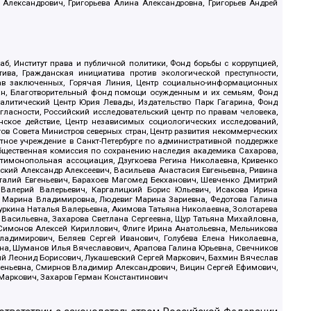
 Александрович, Григорьева Алина Александровна, Григорьев Андрей
б, Институт права и публичной политики, Фонд борьбы с коррупцией,
ива, Гражданская инициатива против экологической преступности,
рав заключенных, Горячая Линия, Центр социально-информационных
дан, Благотворительный фонд помощи осужденным и их семьям, Фонд
 Аналитический Центр Юрия Левады, Издательство Парк Гагарина, Фонд
гласности, Российский исследовательский центр по правам человека,
ское действие, Центр независимых социологических исследований,
в Совета Министров северных стран, Центр развития некоммерческих
стное учреждение в Санкт-Петербурге по административной поддержке
Общественная комиссия по сохранению наследия академика Сахарова,
нтимонопольная ассоциация, Дзугкоева Регина Николаевна, Кривенко
кий Александр Алексеевич, Васильева Анастасия Евгеньевна, Ривина
италий Евгеньевич, Барахоев Магомед Бекханович, Шевченко Дмитрий
 Валерий Валерьевич, Каргалицкий Борис Юльевич, Исакова Ирина
ва Марина Владимировна, Людевиг Марина Зариевна, Федотова Галина
уркина Наталья Валерьевна, Акимова Татьяна Николаевна, Золотарева
 Васильевна, Захарова Светлана Сергеевна, Щур Татьяна Михайловна,
 Симонов Алексей Кириллович, Флиге Ирина Анатольевна, Мельникова
адимирович, Беляев Сергей Иванович, Голубева Елена Николаевна,
вна, Шуманов Илья Вячеславович, Арапова Галина Юрьевна, Свечников
ий Леонид Борисович, Лукашевский Сергей Маркович, Бахмин Вячеслав
геньевна, Смирнов Владимир Александрович, Вицин Сергей Ефимович,
 Маркович, Захаров Герман Константинович