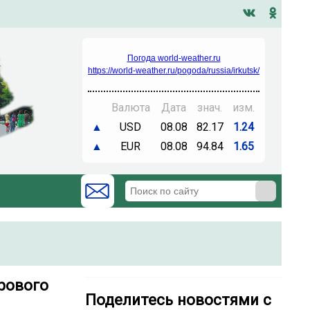
Погода world-weather.ru
https://world-weather.ru/pogoda/russia/irkutsk/
Валюта
Дата
знач.
изм.
▲
USD
08.08
82.17
1.24
▲
EUR
08.08
94.84
1.65
рового
Поделитесь новостями с