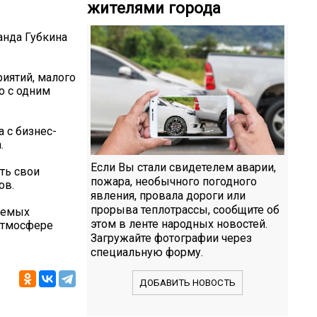
жителями города
анда Губкина
иятий, малого
о с одним
 с бизнес-
.
Если Вы стали свидетелем аварии,
ть свои
пожара, необычного погодного
ов.
явления, провала дороги или
прорыва теплотрассы, сообщите об
ваемых
этом в ленте народных новостей.
 атмосфере
Загружайте фотографии через
специальную форму.
ДОБАВИТЬ НОВОСТЬ