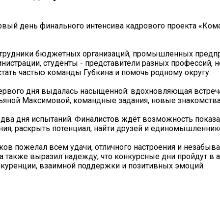
рвый день финального интенсива кадрового проекта «Ком
отрудники бюджетных организаций, промышленных предпр
инистрации, студенты - представители разных профессий, н
тать частью команды Губкина и помочь родному округу.
рвого дня выдалась насыщенной: вдохновляющая встреча
ьяной Максимовой, командные задания, новые знакомства
два дня испытаний. Финалистов ждёт возможность показа
ния, раскрыть потенциал, найти друзей и единомышленник
ков пожелал всем удачи, отличного настроения и незабы
 а также выразил надежду, что конкурсные дни пройдут в
куренции, взаимной поддержки и позитивных эмоций.