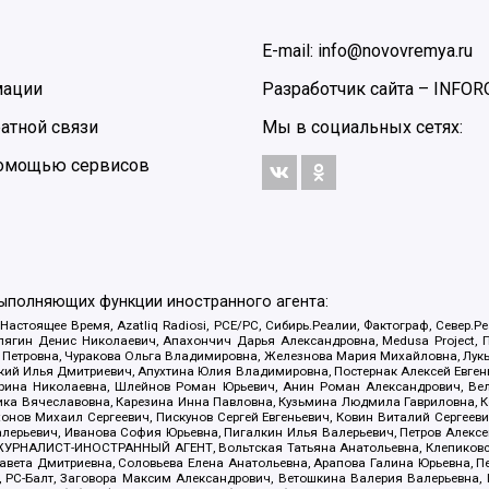
E-mail: info@novovremya.ru
мации
Разработчик сайта –
INFOR
атной связи
Мы в социальных сетях:
 помощью сервисов
выполняющих функции иностранного агента:
 Настоящее Время, Azatliq Radiosi, PCE/PC, Сибирь.Реалии, Фактограф, Север
ягин Денис Николаевич, Апахончич Дарья Александровна, Medusa Project, П
етровна, Чуракова Ольга Владимировна, Железнова Мария Михайловна, Лукьян
й Илья Дмитриевич, Апухтина Юлия Владимировна, Постернак Алексей Евгеньев
рина Николаевна, Шлейнов Роман Юрьевич, Анин Роман Александрович, Вел
оника Вячеславовна, Карезина Инна Павловна, Кузьмина Людмила Гавриловна
ов Михаил Сергеевич, Пискунов Сергей Евгеньевич, Ковин Виталий Сергеевич
алерьевич, Иванова София Юрьевна, Пигалкин Илья Валерьевич, Петров Алексе
а, ЖУРНАЛИСТ-ИНОСТРАННЫЙ АГЕНТ, Вольтская Татьяна Анатольевна, Клепиков
авета Дмитриевна, Соловьева Елена Анатольевна, Арапова Галина Юрьевна, П
иа, РС-Балт, Заговора Максим Александрович, Ветошкина Валерия Валерьевна