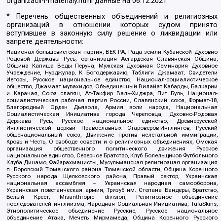
organizacii-i-materialy.html
данные на
06.12.2021
* Перечень общественных объединений и религиозных
организаций в отношении которых судом принято
вступившее в законную силу решение о ликвидации или
запрете деятельности:
Национал-большевистская партия, ВЕК РА, Рада земли Кубанской Духовно
Родовой Державы Русь, организация Асгардская Славянская Община,
Община Капища Веды Перуна, Мужская Духовная Семинария Духовное
Учреждение, Нурджулар, К Богодержавию, Таблиги Джамаат, Свидетели
Иеговы, Русское национальное единство, Национал-социалистическое
общество, Джамаат мувахидов, Объединенный Вилайат Кабарды, Балкарии
и Карачая, Союз славян, Ат-Такфир Валь-Хиджра, Пит Буль, Национал-
социалистическая рабочая партия России, Славянский союз, Формат-18,
Благородный Орден Дьявола, Армия воли народа, Национальная
Социалистическая Инициатива города Череповца, Духовно-Родовая
Держава Русь, Русское национальное единство, Древнерусской
Инглистической церкви Православных Староверов-Инглингов, Русский
общенациональный союз, Движение против нелегальной иммиграции,
Кровь и Честь, О свободе совести и о религиозных объединениях, Омская
организация общественного политического движения Русское
национальное единство, Северное Братство, Клуб Болельщиков Футбольного
Клуба Динамо, Файзрахманисты, Мусульманская религиозная организация
п. Боровский Тюменского района Тюменской области, Община Коренного
Русского народа Щелковского района, Правый сектор, Украинская
национальная ассамблея – Украинская народная самооборона,
Украинская повстанческая армия, Тризуб им. Степана Бандеры, Братство,
Белый Крест, Misanthropic division, Религиозное объединение
последователей инглиизма, Народная Социальная Инициатива, TulaSkins,
Этнополитическое объединение Русские, Русское национальное
объединение Атака, Мечеть Мирмамеда, Община Коренного Русского