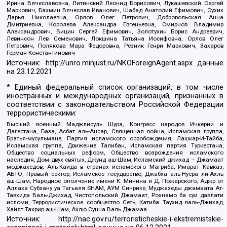
Ирина Вячеславовна, Литинский Леонид Борисович, Лукашевский Сергей
Маркович, Бахмин Вячеслав Иванович, Шабад Анатолий Ефимович, Сухих
Дарья Николаевна, Орлов Олег Петрович, Добровольская Анна
Дмитриевна, Королева Александра Евгеньевна, Смирнов Владимир
Александрович, Вицин Сергей Ефимович, Золотухин Борис Андреевич,
Левинсон Лев Семенович, Локшина Татьяна Иосифовна, Орлов Олег
Петрович, Полякова Мара Федоровна, Резник Генри Маркович, Захаров
Герман Константинович
Источник:
http://unro.minjust.ru/NKOForeignAgent.aspx
данные
на
23.12.2021
* Единый федеральный список организаций, в том числе
иностранных и международных организаций, признанных в
соответствии с законодательством Российской Федерации
террористическими:
Высший военный Маджлисуль Шура, Конгресс народов Ичкерии и
Дагестана, База, Асбат аль-Ансар, Священная война, Исламская группа,
Братья-мусульмане, Партия исламского освобождения, Лашкар-И-Тайба,
Исламская группа, Движение Талибан, Исламская партия Туркестана,
Общество социальных реформ, Общество возрождения исламского
наследия, Дом двух святых, Джунд аш-Шам, Исламский джихад – Джамаат
моджахедов, Аль-Каида в странах исламского Магриба, Имарат Кавказ,
АБТО, Правый сектор, Исламское государство, Джабха аль-Нусра ли-Ахль
аш-Шам, Народное ополчение имени К. Минина и Д. Пожарского, Аджр от
Аллаха Субхану уа Тагьаля SHAM, АУМ Синрике, Муджахеды джамаата Ат-
Тавхида Валь-Джихад, Чистопольский Джамаат, Рохнамо ба суи давлати
исломи, Террористическое сообщество Сеть, Катиба Таухид валь-Джихад,
Хайят Тахрир аш-Шам, Ахлю Сунна Валь Джамаа
Источник:
http://nac.gov.ru/terroristicheskie-i-ekstremistskie-