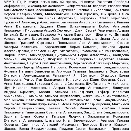
МЕМО. РУ, Институт региональной прессы, Институт Развития Свободы
Информации, Экозащита!-Женсовет, Общественный вердикт, Евразийская
антимонопольная ассоциация, Дзугкоева Регина Николаевна, Кривенко
Сергей Владимирович, Милославский Павел Юрьевич, Шнырова Ольга
Вадимовна, Чанышева Лилия Айратовна, Сидорович Ольга Борисовна,
Туровский Александр Алексеевич, Васильева Анастасия Евгеньевна, Ривина
Анна Валерьевна, Бурдина Юлия Владимировна, Бойко Анатолий
Николаевич, Пивоваров Андрей Сергеевич, Дугин Сергей Георгиевич, Аверин
Виталий Евгеньевич, Барахоев Магомед Бекханович, Шевченко Дмитрий
Александрович, Шарипков Олег Викторович, Мошель Ирина Ароновна,
Шведов Григорий Сергеевич, Пономарев Лев Александрович, Созаев
Валерий Валерьевич, Каргалицкий Борис Юльевич, Исакова Ирина
Александровна, Исламов Тимур Рифгатович, Романова Ольга Евгеньевна,
Щаров Сергей Алексадрович, Цирульников Борис Альбертович, Халидова
Марина Владимировна, Людевиг Марина Зариевна, Федотова Галина
Анатольевна, Паутов Юрий Анатольевич, Верховский Александр Маркович,
Пислакова-Паркер Марина Петровна, Кочеткова Татьяна Владимировна,
Чуркина Наталья Валерьевна, Акимова Татьяна Николаевна, Золотарева
Екатерина Александровна, Рачинский Ян Збигневич, Жемкова Елена
Борисовна, Гудков Лев Дмитриевич, Илларионова Юлия Юрьевна, Саранг
Анна Васильевна, Захарова Светлана Сергеевна, Щур Татьяна Михайловна,
Щур Николай Алексеевич, Аверин Владимир Анатольевич, Блинушов
Андрей Юрьевич, Мосин Алексей Геннадьевич, Гефтер Валентин
Михайлович, Симонов Алексей Кириллович, Флиге Ирина Анатольевна,
Мельникова Валентина Дмитриевна, Вититинова Елена Владимировна,
Баженова Светлана Куприяновна, Исаев Сергей Владимирович, Максимов
Сергей Владимирович, Беляев Сергей Иванович, Голубева Елена
Николаевна, Ганнушкина Светлана Алексеевна, Закс Елена Владимировна,
Буртина Елена Юрьевна, Гендель Людмила Залмановна, Кокорина
Екатерина Алексеевна, Шуманов Илья Вячеславович, Арапова Галина
Юрьевна, Свечников Анатолий Мариевич, Прохоров Вадим Юрьевич,
Шахова Елена Владимировна, Подузов Сергей Васильевич, Протасова