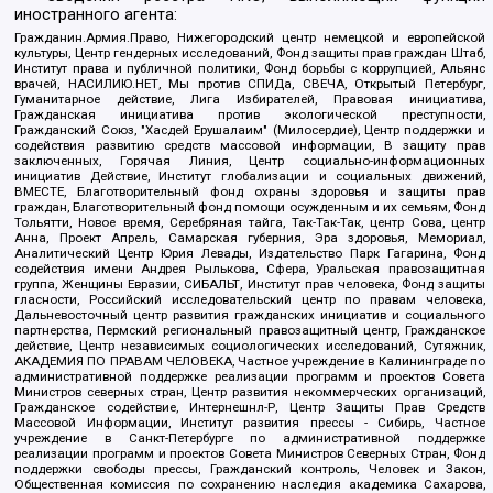
иностранного агента:
Гражданин.Армия.Право, Нижегородский центр немецкой и европейской
культуры, Центр гендерных исследований, Фонд защиты прав граждан Штаб,
Институт права и публичной политики, Фонд борьбы с коррупцией, Альянс
врачей, НАСИЛИЮ.НЕТ, Мы против СПИДа, СВЕЧА, Открытый Петербург,
Гуманитарное действие, Лига Избирателей, Правовая инициатива,
Гражданская инициатива против экологической преступности,
Гражданский Союз, "Хасдей Ерушалаим" (Милосердие), Центр поддержки и
содействия развитию средств массовой информации, В защиту прав
заключенных, Горячая Линия, Центр социально-информационных
инициатив Действие, Институт глобализации и социальных движений,
ВМЕСТЕ, Благотворительный фонд охраны здоровья и защиты прав
граждан, Благотворительный фонд помощи осужденным и их семьям, Фонд
Тольятти, Новое время, Серебряная тайга, Так-Так-Так, центр Сова, центр
Анна, Проект Апрель, Самарская губерния, Эра здоровья, Мемориал,
Аналитический Центр Юрия Левады, Издательство Парк Гагарина, Фонд
содействия имени Андрея Рылькова, Сфера, Уральская правозащитная
группа, Женщины Евразии, СИБАЛЬТ, Институт прав человека, Фонд защиты
гласности, Российский исследовательский центр по правам человека,
Дальневосточный центр развития гражданских инициатив и социального
партнерства, Пермский региональный правозащитный центр, Гражданское
действие, Центр независимых социологических исследований, Сутяжник,
АКАДЕМИЯ ПО ПРАВАМ ЧЕЛОВЕКА, Частное учреждение в Калининграде по
административной поддержке реализации программ и проектов Совета
Министров северных стран, Центр развития некоммерческих организаций,
Гражданское содействие, Интернешнл-Р, Центр Защиты Прав Средств
Массовой Информации, Институт развития прессы - Сибирь, Частное
учреждение в Санкт-Петербурге по административной поддержке
реализации программ и проектов Совета Министров Северных Стран, Фонд
поддержки свободы прессы, Гражданский контроль, Человек и Закон,
Общественная комиссия по сохранению наследия академика Сахарова,