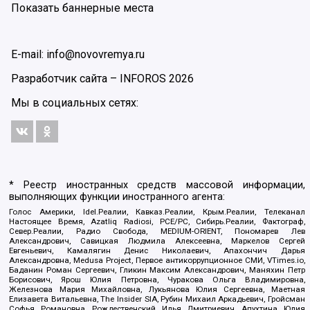
Показать баннерные места
E-mail: info@novovremya.ru
Разработчик сайта –
INFOROS
2026
Мы в социальных сетях:
* Реестр иностранных средств массовой информации,
выполняющих функции иностранного агента:
Голос Америки, Idel.Реалии, Кавказ.Реалии, Крым.Реалии, Телеканал
Настоящее Время, Azatliq Radiosi, PCE/PC, Сибирь.Реалии, Фактограф,
Север.Реалии, Радио Свобода, MEDIUM-ORIENT, Пономарев Лев
Александрович, Савицкая Людмила Алексеевна, Маркелов Сергей
Евгеньевич, Камалягин Денис Николаевич, Апахончич Дарья
Александровна, Medusa Project, Первое антикоррупционное СМИ, VTimes.io,
Баданин Роман Сергеевич, Гликин Максим Александрович, Маняхин Петр
Борисович, Ярош Юлия Петровна, Чуракова Ольга Владимировна,
Железнова Мария Михайловна, Лукьянова Юлия Сергеевна, Маетная
Елизавета Витальевна, The Insider SIA, Рубин Михаил Аркадьевич, Гройсман
Софья Романовна, Рождественский Илья Дмитриевич, Апухтина Юлия