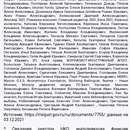
Владимировна, Постернак Алексей Евгеньевич, Телеканал Дождь, Петров
Степан Юрьевич, Istories fonds, Шмагун Олеся Валентиновна, Мароховская
Алеся Алексеевна, Долинина Ирина Николаевна, Шлейнов Роман Юрьевич,
Анин Роман Александрович, Великовский Дмитрий Александрович,
Альтаир 2021, Ромашки монолит, Главный редактор 2021, Вега 2021, Важные
иноагенты, Каткова Вероника Вячеславовна, Карезина Инна Павловна,
Кузьмина Людмила Гавриловна, Костылева Полина Владимировна, Лютов
Александр Иванович, Жилкин Владимир Владимирович, Жилинский
Владимир Александрович, Тихонов Михаил Сергеевич, Пискунов Сергей
Евгеньевич, Ковин Виталий Сергеевич, Кильтау Екатерина Викторовна,
Любарев Аркадий Ефимович, Гурман Юрий Альбертович, Грезев Александр
Викторович, Важенков Артем Валерьевич, Иванова София Юрьевна,
Пигалкин Илья Валерьевич, Петров Алексей Викторович, Егоров Владимир
Владимирович, Гусев Андрей Юрьевич, Смирнов Сергей Сергеевич, Верзилов
Петр Юрьевич, ЗП, Зона права, ЖУРНАЛИСТ-ИНОСТРАННЫЙ АГЕНТ,
Вольтская Татьяна Анатольевна, Клепиковская Екатерина Дмитриевна,
Сотников Даниил Владимирович, Захаров Андрей Вячеславович, Симонов
Евгений Алексеевич, Сурначева Елизавета Дмитриевна, Соловьева Елена
Анатольевна, Арапова Галина Юрьевна, Перл Роман Александрович, МЕМО,
Mason G.E.S. Anonymous Foundation, Stichting Bellingcat, Якутия – Наше
Мнение, Москоу диджитал медиа, РС-Балт, Заговора Максим
Александрович, Ветошкина Валерия Валерьевна, Павлов Иван Юрьевич,
Скворцова Елена Сергеевна, Оленичев Максим Владимирович, Как бы
инагент, Кочетков Игорь Викторович, Иркутский союз библиофилов, Честные
выборы, Нобелевский призыв, Еланчик Олег Александрович, Григорьева
Алина Александровна, Григорьев Андрей Валерьевич , Гималова Регина
Эмилевна, Хисамова Регина Фаритовна
Источник:
https://minjust.gov.ru/ru/documents/7755/
данные на
03.12.2021
* Сведения реестра НКО, выполняющих функции