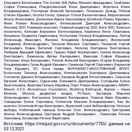
Елизавета Витальевна, The Insider SIA, Рубин Михаил Аркадьевич, Гройсман
Софья Романовна, Рождественский Илья Дмитриевич, Апухтина Юлия
Владимировна, Постернак Алексей Евгеньевич, Телеканал Дождь, Петров
Степан Юрьевич, Istories fonds, Шмагун Олеся Валентиновна, Мароховская
Алеся Алексеевна, Долинина Ирина Николаевна, Шлейнов Роман Юрьевич,
Анин Роман Александрович, Великовский Дмитрий Александрович,
Альтаир 2021, Ромашки монолит, Главный редактор 2021, Вега 2021, Важные
иноагенты, Каткова Вероника Вячеславовна, Карезина Инна Павловна,
Кузьмина Людмила Гавриловна, Костылева Полина Владимировна, Лютов
Александр Иванович, Жилкин Владимир Владимирович, Жилинский
Владимир Александрович, Тихонов Михаил Сергеевич, Пискунов Сергей
Евгеньевич, Ковин Виталий Сергеевич, Кильтау Екатерина Викторовна,
Любарев Аркадий Ефимович, Гурман Юрий Альбертович, Грезев Александр
Викторович, Важенков Артем Валерьевич, Иванова София Юрьевна,
Пигалкин Илья Валерьевич, Петров Алексей Викторович, Егоров Владимир
Владимирович, Гусев Андрей Юрьевич, Смирнов Сергей Сергеевич, Верзилов
Петр Юрьевич, ЗП, Зона права, ЖУРНАЛИСТ-ИНОСТРАННЫЙ АГЕНТ,
Вольтская Татьяна Анатольевна, Клепиковская Екатерина Дмитриевна,
Сотников Даниил Владимирович, Захаров Андрей Вячеславович, Симонов
Евгений Алексеевич, Сурначева Елизавета Дмитриевна, Соловьева Елена
Анатольевна, Арапова Галина Юрьевна, Перл Роман Александрович, МЕМО,
Mason G.E.S. Anonymous Foundation, Stichting Bellingcat, Якутия – Наше
Мнение, Москоу диджитал медиа, РС-Балт, Заговора Максим
Александрович, Ветошкина Валерия Валерьевна, Павлов Иван Юрьевич,
Скворцова Елена Сергеевна, Оленичев Максим Владимирович, Как бы
инагент, Кочетков Игорь Викторович, Иркутский союз библиофилов, Честные
выборы, Нобелевский призыв, Еланчик Олег Александрович, Григорьева
Алина Александровна, Григорьев Андрей Валерьевич , Гималова Регина
Эмилевна, Хисамова Регина Фаритовна
Источник:
https://minjust.gov.ru/ru/documents/7755/
данные на
03.12.2021