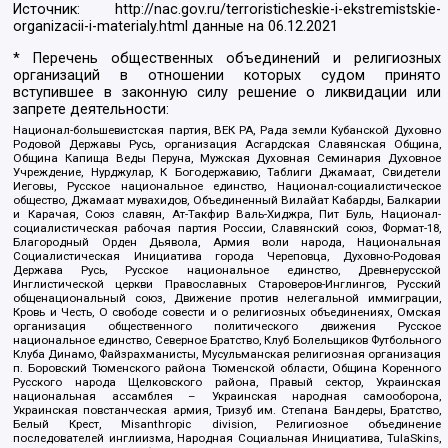
Источник:
http://nac.gov.ru/terroristicheskie-i-ekstremistskie-
organizacii-i-materialy.html
данные на
06.12.2021
* Перечень общественных объединений и религиозных
организаций в отношении которых судом принято
вступившее в законную силу решение о ликвидации или
запрете деятельности:
Национал-большевистская партия, ВЕК РА, Рада земли Кубанской Духовно
Родовой Державы Русь, организация Асгардская Славянская Община,
Община Капища Веды Перуна, Мужская Духовная Семинария Духовное
Учреждение, Нурджулар, К Богодержавию, Таблиги Джамаат, Свидетели
Иеговы, Русское национальное единство, Национал-социалистическое
общество, Джамаат мувахидов, Объединенный Вилайат Кабарды, Балкарии
и Карачая, Союз славян, Ат-Такфир Валь-Хиджра, Пит Буль, Национал-
социалистическая рабочая партия России, Славянский союз, Формат-18,
Благородный Орден Дьявола, Армия воли народа, Национальная
Социалистическая Инициатива города Череповца, Духовно-Родовая
Держава Русь, Русское национальное единство, Древнерусской
Инглистической церкви Православных Староверов-Инглингов, Русский
общенациональный союз, Движение против нелегальной иммиграции,
Кровь и Честь, О свободе совести и о религиозных объединениях, Омская
организация общественного политического движения Русское
национальное единство, Северное Братство, Клуб Болельщиков Футбольного
Клуба Динамо, Файзрахманисты, Мусульманская религиозная организация
п. Боровский Тюменского района Тюменской области, Община Коренного
Русского народа Щелковского района, Правый сектор, Украинская
национальная ассамблея – Украинская народная самооборона,
Украинская повстанческая армия, Тризуб им. Степана Бандеры, Братство,
Белый Крест, Misanthropic division, Религиозное объединение
последователей инглиизма, Народная Социальная Инициатива, TulaSkins,