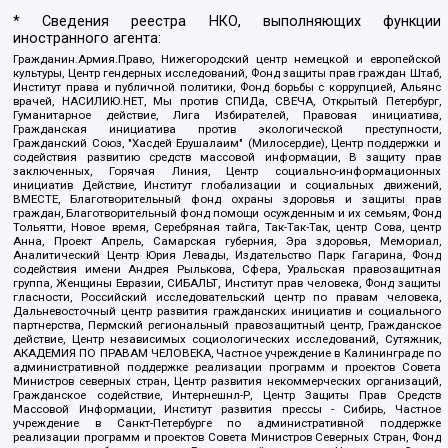
* Сведения реестра НКО, выполняющих функции
иностранного агента:
Гражданин.Армия.Право, Нижегородский центр немецкой и европейской
культуры, Центр гендерных исследований, Фонд защиты прав граждан Штаб,
Институт права и публичной политики, Фонд борьбы с коррупцией, Альянс
врачей, НАСИЛИЮ.НЕТ, Мы против СПИДа, СВЕЧА, Открытый Петербург,
Гуманитарное действие, Лига Избирателей, Правовая инициатива,
Гражданская инициатива против экологической преступности,
Гражданский Союз, "Хасдей Ерушалаим" (Милосердие), Центр поддержки и
содействия развитию средств массовой информации, В защиту прав
заключенных, Горячая Линия, Центр социально-информационных
инициатив Действие, Институт глобализации и социальных движений,
ВМЕСТЕ, Благотворительный фонд охраны здоровья и защиты прав
граждан, Благотворительный фонд помощи осужденным и их семьям, Фонд
Тольятти, Новое время, Серебряная тайга, Так-Так-Так, центр Сова, центр
Анна, Проект Апрель, Самарская губерния, Эра здоровья, Мемориал,
Аналитический Центр Юрия Левады, Издательство Парк Гагарина, Фонд
содействия имени Андрея Рылькова, Сфера, Уральская правозащитная
группа, Женщины Евразии, СИБАЛЬТ, Институт прав человека, Фонд защиты
гласности, Российский исследовательский центр по правам человека,
Дальневосточный центр развития гражданских инициатив и социального
партнерства, Пермский региональный правозащитный центр, Гражданское
действие, Центр независимых социологических исследований, Сутяжник,
АКАДЕМИЯ ПО ПРАВАМ ЧЕЛОВЕКА, Частное учреждение в Калининграде по
административной поддержке реализации программ и проектов Совета
Министров северных стран, Центр развития некоммерческих организаций,
Гражданское содействие, Интернешнл-Р, Центр Защиты Прав Средств
Массовой Информации, Институт развития прессы - Сибирь, Частное
учреждение в Санкт-Петербурге по административной поддержке
реализации программ и проектов Совета Министров Северных Стран, Фонд