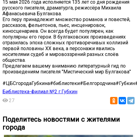
15 мая 2026 года исполняется 135 лет со дня рождения
русского писателя, драматурга, режиссёра Михаила
Афанасьевича Булгакова.
Его перу принадлежит множество романов и повестей,
рассказов, фельетонов, пьес, инсценировок,
киносценариев. Он всегда будет популярен, как
популярны его герои. В булгаковских произведениях
отразилась эпоха сложных противоречивых коллизий
первой половины XX века, а персонажи явились
носителями судеб и мировоззрений разных слоёв
общества.
Предлагаем вашему вниманию литературный гид по
произведениям писателя "Мистический мир Булгакова"
#ЦБСгородаГубкина#библиотеки#Белгородчина#Губкин
Библиотека-филиал №2 г.Губкин
27
Поделитесь новостями с жителями
города