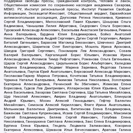
поддержки свободы прессы, Гражданский контроль, Человек и Закон,
Общественная комиссия по сохранению наследия академика Сахарова,
МЕМО. РУ, Институт региональной прессы, Институт Развития Свободы
Информации, Экозащита!-Женсовет, Общественный вердикт, Евразийская
антимонопольная ассоциация, Дзугкоева Регина Николаевна, Кривенко
Сергей Владимирович, Милославский Павел Юрьевич, Шнырова Ольга
Вадимовна, Чанышева Лилия Айратовна, Сидорович Ольга Борисовна,
Туровский Александр Алексеевич, Васильева Анастасия Евгеньевна, Ривина
Анна Валерьевна, Бурдина Юлия Владимировна, Бойко Анатолий
Николаевич, Пивоваров Андрей Сергеевич, Дугин Сергей Георгиевич, Аверин
Виталий Евгеньевич, Барахоев Магомед Бекханович, Шевченко Дмитрий
Александрович, Шарипков Олег Викторович, Мошель Ирина Ароновна,
Шведов Григорий Сергеевич, Пономарев Лев Александрович, Созаев
Валерий Валерьевич, Каргалицкий Борис Юльевич, Исакова Ирина
Александровна, Исламов Тимур Рифгатович, Романова Ольга Евгеньевна,
Щаров Сергей Алексадрович, Цирульников Борис Альбертович, Халидова
Марина Владимировна, Людевиг Марина Зариевна, Федотова Галина
Анатольевна, Паутов Юрий Анатольевич, Верховский Александр Маркович,
Пислакова-Паркер Марина Петровна, Кочеткова Татьяна Владимировна,
Чуркина Наталья Валерьевна, Акимова Татьяна Николаевна, Золотарева
Екатерина Александровна, Рачинский Ян Збигневич, Жемкова Елена
Борисовна, Гудков Лев Дмитриевич, Илларионова Юлия Юрьевна, Саранг
Анна Васильевна, Захарова Светлана Сергеевна, Щур Татьяна Михайловна,
Щур Николай Алексеевич, Аверин Владимир Анатольевич, Блинушов
Андрей Юрьевич, Мосин Алексей Геннадьевич, Гефтер Валентин
Михайлович, Симонов Алексей Кириллович, Флиге Ирина Анатольевна,
Мельникова Валентина Дмитриевна, Вититинова Елена Владимировна,
Баженова Светлана Куприяновна, Исаев Сергей Владимирович, Максимов
Сергей Владимирович, Беляев Сергей Иванович, Голубева Елена
Николаевна, Ганнушкина Светлана Алексеевна, Закс Елена Владимировна,
Буртина Елена Юрьевна, Гендель Людмила Залмановна, Кокорина
Екатерина Алексеевна, Шуманов Илья Вячеславович, Арапова Галина