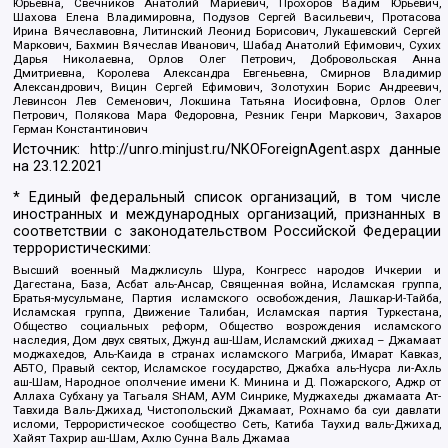
Юрьевна, Свечников Анатолий Мариевич, Прохоров Вадим Юрьевич,
Шахова Елена Владимировна, Подузов Сергей Васильевич, Протасова
Ирина Вячеславовна, Литинский Леонид Борисович, Лукашевский Сергей
Маркович, Бахмин Вячеслав Иванович, Шабад Анатолий Ефимович, Сухих
Дарья Николаевна, Орлов Олег Петрович, Добровольская Анна
Дмитриевна, Королева Александра Евгеньевна, Смирнов Владимир
Александрович, Вицин Сергей Ефимович, Золотухин Борис Андреевич,
Левинсон Лев Семенович, Локшина Татьяна Иосифовна, Орлов Олег
Петрович, Полякова Мара Федоровна, Резник Генри Маркович, Захаров
Герман Константинович
Источник:
http://unro.minjust.ru/NKOForeignAgent.aspx
данные
на
23.12.2021
* Единый федеральный список организаций, в том числе
иностранных и международных организаций, признанных в
соответствии с законодательством Российской Федерации
террористическими:
Высший военный Маджлисуль Шура, Конгресс народов Ичкерии и
Дагестана, База, Асбат аль-Ансар, Священная война, Исламская группа,
Братья-мусульмане, Партия исламского освобождения, Лашкар-И-Тайба,
Исламская группа, Движение Талибан, Исламская партия Туркестана,
Общество социальных реформ, Общество возрождения исламского
наследия, Дом двух святых, Джунд аш-Шам, Исламский джихад – Джамаат
моджахедов, Аль-Каида в странах исламского Магриба, Имарат Кавказ,
АБТО, Правый сектор, Исламское государство, Джабха аль-Нусра ли-Ахль
аш-Шам, Народное ополчение имени К. Минина и Д. Пожарского, Аджр от
Аллаха Субхану уа Тагьаля SHAM, АУМ Синрике, Муджахеды джамаата Ат-
Тавхида Валь-Джихад, Чистопольский Джамаат, Рохнамо ба суи давлати
исломи, Террористическое сообщество Сеть, Катиба Таухид валь-Джихад,
Хайят Тахрир аш-Шам, Ахлю Сунна Валь Джамаа