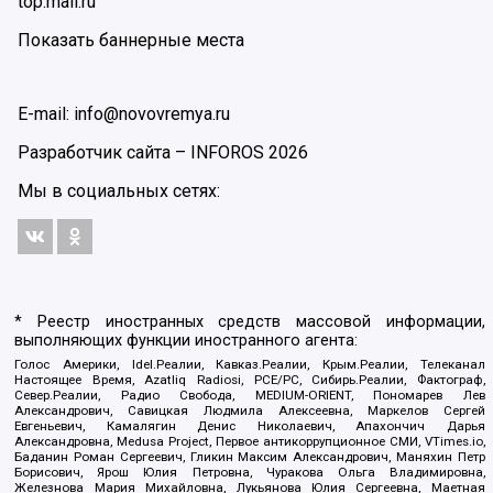
top.mail.ru
Показать баннерные места
E-mail: info@novovremya.ru
Разработчик сайта –
INFOROS
2026
Мы в социальных сетях:
* Реестр иностранных средств массовой информации,
выполняющих функции иностранного агента:
Голос Америки, Idel.Реалии, Кавказ.Реалии, Крым.Реалии, Телеканал
Настоящее Время, Azatliq Radiosi, PCE/PC, Сибирь.Реалии, Фактограф,
Север.Реалии, Радио Свобода, MEDIUM-ORIENT, Пономарев Лев
Александрович, Савицкая Людмила Алексеевна, Маркелов Сергей
Евгеньевич, Камалягин Денис Николаевич, Апахончич Дарья
Александровна, Medusa Project, Первое антикоррупционное СМИ, VTimes.io,
Баданин Роман Сергеевич, Гликин Максим Александрович, Маняхин Петр
Борисович, Ярош Юлия Петровна, Чуракова Ольга Владимировна,
Железнова Мария Михайловна, Лукьянова Юлия Сергеевна, Маетная