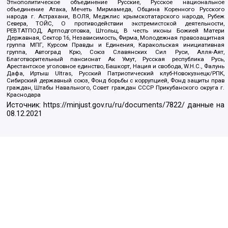
Этнополитическое объединение Русские, Русское национальное
объединение Атака, Мечеть Мирмамеда, Община Коренного Русского
народа г. Астрахани, ВОЛЯ, Меджлис крымскотатарского народа, Рубеж
Севера, ТОЙС, О противодействии экстремистской деятельности,
РЕВТАТПОД, Артподготовка, Штольц, В честь иконы Божией Матери
Державная, Сектор 16, Независимость, Фирма, Молодежная правозащитная
группа МПГ, Курсом Правды и Единения, Каракольская инициативная
группа, Автоград Крю, Союз Славянских Сил Руси, Алля-Аят,
Благотворительный пансионат Ак Умут, Русская республика Русь,
Арестантское уголовное единство, Башкорт, Нация и свобода, W.H.С., Фалунь
Дафа, Иртыш Ultras, Русский Патриотический клуб-Новокузнецк/РПК,
Сибирский державный союз, Фонд борьбы с коррупцией, Фонд защиты прав
граждан, Штабы Навального, Совет граждан СССР Прикубанского округа г.
Краснодара
Источник:
https://minjust.gov.ru/ru/documents/7822/
данные на
08.12.2021