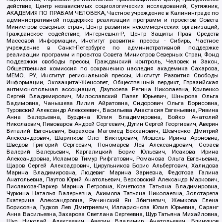
действие, Центр независимых социологических исследований, Сутяжник,
АКАДЕМИЯ ПО ПРАВАМ ЧЕЛОВЕКА, Частное учреждение в Калининграде по
административной поддержке реализации программ и проектов Совета
Министров северных стран, Центр развития некоммерческих организаций,
Гражданское содействие, Интернешнл-Р, Центр Защиты Прав Средств
Массовой Информации, Институт развития прессы - Сибирь, Частное
учреждение в Санкт-Петербурге по административной поддержке
реализации программ и проектов Совета Министров Северных Стран, Фонд
поддержки свободы прессы, Гражданский контроль, Человек и Закон,
Общественная комиссия по сохранению наследия академика Сахарова,
МЕМО. РУ, Институт региональной прессы, Институт Развития Свободы
Информации, Экозащита!-Женсовет, Общественный вердикт, Евразийская
антимонопольная ассоциация, Дзугкоева Регина Николаевна, Кривенко
Сергей Владимирович, Милославский Павел Юрьевич, Шнырова Ольга
Вадимовна, Чанышева Лилия Айратовна, Сидорович Ольга Борисовна,
Туровский Александр Алексеевич, Васильева Анастасия Евгеньевна, Ривина
Анна Валерьевна, Бурдина Юлия Владимировна, Бойко Анатолий
Николаевич, Пивоваров Андрей Сергеевич, Дугин Сергей Георгиевич, Аверин
Виталий Евгеньевич, Барахоев Магомед Бекханович, Шевченко Дмитрий
Александрович, Шарипков Олег Викторович, Мошель Ирина Ароновна,
Шведов Григорий Сергеевич, Пономарев Лев Александрович, Созаев
Валерий Валерьевич, Каргалицкий Борис Юльевич, Исакова Ирина
Александровна, Исламов Тимур Рифгатович, Романова Ольга Евгеньевна,
Щаров Сергей Алексадрович, Цирульников Борис Альбертович, Халидова
Марина Владимировна, Людевиг Марина Зариевна, Федотова Галина
Анатольевна, Паутов Юрий Анатольевич, Верховский Александр Маркович,
Пислакова-Паркер Марина Петровна, Кочеткова Татьяна Владимировна,
Чуркина Наталья Валерьевна, Акимова Татьяна Николаевна, Золотарева
Екатерина Александровна, Рачинский Ян Збигневич, Жемкова Елена
Борисовна, Гудков Лев Дмитриевич, Илларионова Юлия Юрьевна, Саранг
Анна Васильевна, Захарова Светлана Сергеевна, Щур Татьяна Михайловна,
Щур Николай Алексеевич, Аверин Владимир Анатольевич, Блинушов