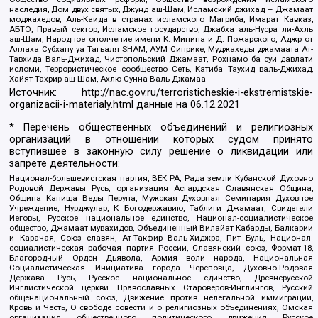
наследия, Дом двух святых, Джунд аш-Шам, Исламский джихад – Джамаат
моджахедов, Аль-Каида в странах исламского Магриба, Имарат Кавказ,
АБТО, Правый сектор, Исламское государство, Джабха аль-Нусра ли-Ахль
аш-Шам, Народное ополчение имени К. Минина и Д. Пожарского, Аджр от
Аллаха Субхану уа Тагьаля SHAM, АУМ Синрике, Муджахеды джамаата Ат-
Тавхида Валь-Джихад, Чистопольский Джамаат, Рохнамо ба суи давлати
исломи, Террористическое сообщество Сеть, Катиба Таухид валь-Джихад,
Хайят Тахрир аш-Шам, Ахлю Сунна Валь Джамаа
Источник:
http://nac.gov.ru/terroristicheskie-i-ekstremistskie-
organizacii-i-materialy.html
данные на
06.12.2021
* Перечень общественных объединений и религиозных
организаций в отношении которых судом принято
вступившее в законную силу решение о ликвидации или
запрете деятельности:
Национал-большевистская партия, ВЕК РА, Рада земли Кубанской Духовно
Родовой Державы Русь, организация Асгардская Славянская Община,
Община Капища Веды Перуна, Мужская Духовная Семинария Духовное
Учреждение, Нурджулар, К Богодержавию, Таблиги Джамаат, Свидетели
Иеговы, Русское национальное единство, Национал-социалистическое
общество, Джамаат мувахидов, Объединенный Вилайат Кабарды, Балкарии
и Карачая, Союз славян, Ат-Такфир Валь-Хиджра, Пит Буль, Национал-
социалистическая рабочая партия России, Славянский союз, Формат-18,
Благородный Орден Дьявола, Армия воли народа, Национальная
Социалистическая Инициатива города Череповца, Духовно-Родовая
Держава Русь, Русское национальное единство, Древнерусской
Инглистической церкви Православных Староверов-Инглингов, Русский
общенациональный союз, Движение против нелегальной иммиграции,
Кровь и Честь, О свободе совести и о религиозных объединениях, Омская
организация общественного политического движения Русское