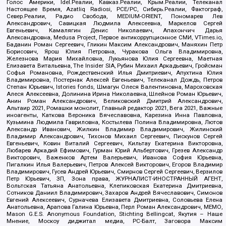
Голос Америки, Idel.Реалии, Кавказ.Реалии, Крым.Реалии, Телеканал
Настоящее Время, Azatliq Radiosi, PCE/PC, Сибирь.Реалии, Фактограф,
Север.Реалии, Радио Свобода, MEDIUM-ORIENT, Пономарев Лев
Александрович, Савицкая Людмила Алексеевна, Маркелов Сергей
Евгеньевич, Камалягин Денис Николаевич, Апахончич Дарья
Александровна, Medusa Project, Первое антикоррупционное СМИ, VTimes.io,
Баданин Роман Сергеевич, Гликин Максим Александрович, Маняхин Петр
Борисович, Ярош Юлия Петровна, Чуракова Ольга Владимировна,
Железнова Мария Михайловна, Лукьянова Юлия Сергеевна, Маетная
Елизавета Витальевна, The Insider SIA, Рубин Михаил Аркадьевич, Гройсман
Софья Романовна, Рождественский Илья Дмитриевич, Апухтина Юлия
Владимировна, Постернак Алексей Евгеньевич, Телеканал Дождь, Петров
Степан Юрьевич, Istories fonds, Шмагун Олеся Валентиновна, Мароховская
Алеся Алексеевна, Долинина Ирина Николаевна, Шлейнов Роман Юрьевич,
Анин Роман Александрович, Великовский Дмитрий Александрович,
Альтаир 2021, Ромашки монолит, Главный редактор 2021, Вега 2021, Важные
иноагенты, Каткова Вероника Вячеславовна, Карезина Инна Павловна,
Кузьмина Людмила Гавриловна, Костылева Полина Владимировна, Лютов
Александр Иванович, Жилкин Владимир Владимирович, Жилинский
Владимир Александрович, Тихонов Михаил Сергеевич, Пискунов Сергей
Евгеньевич, Ковин Виталий Сергеевич, Кильтау Екатерина Викторовна,
Любарев Аркадий Ефимович, Гурман Юрий Альбертович, Грезев Александр
Викторович, Важенков Артем Валерьевич, Иванова София Юрьевна,
Пигалкин Илья Валерьевич, Петров Алексей Викторович, Егоров Владимир
Владимирович, Гусев Андрей Юрьевич, Смирнов Сергей Сергеевич, Верзилов
Петр Юрьевич, ЗП, Зона права, ЖУРНАЛИСТ-ИНОСТРАННЫЙ АГЕНТ,
Вольтская Татьяна Анатольевна, Клепиковская Екатерина Дмитриевна,
Сотников Даниил Владимирович, Захаров Андрей Вячеславович, Симонов
Евгений Алексеевич, Сурначева Елизавета Дмитриевна, Соловьева Елена
Анатольевна, Арапова Галина Юрьевна, Перл Роман Александрович, МЕМО,
Mason G.E.S. Anonymous Foundation, Stichting Bellingcat, Якутия – Наше
Мнение, Москоу диджитал медиа, РС-Балт, Заговора Максим