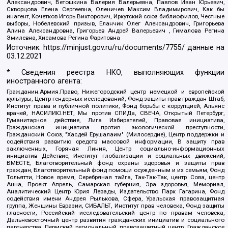
Александрович, Ветошкина Валерия Валерьевна, Павлов Иван Юрьевич,
Скворцова Елена Сергеевна, Оленичев Максим Владимирович, Как бы
инагент, Кочетков Игорь Викторович, Иркутский союз библиофилов, Честные
выборы, Нобелевский призыв, Еланчик Олег Александрович, Григорьева
Алина Александровна, Григорьев Андрей Валерьевич , Гималова Регина
Эмилевна, Хисамова Регина Фаритовна
Источник:
https://minjust.gov.ru/ru/documents/7755/
данные на
03.12.2021
* Сведения реестра НКО, выполняющих функции
иностранного агента:
Гражданин.Армия.Право, Нижегородский центр немецкой и европейской
культуры, Центр гендерных исследований, Фонд защиты прав граждан Штаб,
Институт права и публичной политики, Фонд борьбы с коррупцией, Альянс
врачей, НАСИЛИЮ.НЕТ, Мы против СПИДа, СВЕЧА, Открытый Петербург,
Гуманитарное действие, Лига Избирателей, Правовая инициатива,
Гражданская инициатива против экологической преступности,
Гражданский Союз, "Хасдей Ерушалаим" (Милосердие), Центр поддержки и
содействия развитию средств массовой информации, В защиту прав
заключенных, Горячая Линия, Центр социально-информационных
инициатив Действие, Институт глобализации и социальных движений,
ВМЕСТЕ, Благотворительный фонд охраны здоровья и защиты прав
граждан, Благотворительный фонд помощи осужденным и их семьям, Фонд
Тольятти, Новое время, Серебряная тайга, Так-Так-Так, центр Сова, центр
Анна, Проект Апрель, Самарская губерния, Эра здоровья, Мемориал,
Аналитический Центр Юрия Левады, Издательство Парк Гагарина, Фонд
содействия имени Андрея Рылькова, Сфера, Уральская правозащитная
группа, Женщины Евразии, СИБАЛЬТ, Институт прав человека, Фонд защиты
гласности, Российский исследовательский центр по правам человека,
Дальневосточный центр развития гражданских инициатив и социального
партнерства, Пермский региональный правозащитный центр, Гражданское