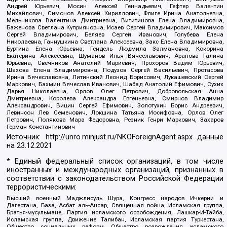
Андрей Юрьевич, Мосин Алексей Геннадьевич, Гефтер Валентин
Михайлович, Симонов Алексей Кириллович, Флиге Ирина Анатольевна,
Мельникова Валентина Дмитриевна, Вититинова Елена Владимировна,
Баженова Светлана Куприяновна, Исаев Сергей Владимирович, Максимов
Сергей Владимирович, Беляев Сергей Иванович, Голубева Елена
Николаевна, Ганнушкина Светлана Алексеевна, Закс Елена Владимировна,
Буртина Елена Юрьевна, Гендель Людмила Залмановна, Кокорина
Екатерина Алексеевна, Шуманов Илья Вячеславович, Арапова Галина
Юрьевна, Свечников Анатолий Мариевич, Прохоров Вадим Юрьевич,
Шахова Елена Владимировна, Подузов Сергей Васильевич, Протасова
Ирина Вячеславовна, Литинский Леонид Борисович, Лукашевский Сергей
Маркович, Бахмин Вячеслав Иванович, Шабад Анатолий Ефимович, Сухих
Дарья Николаевна, Орлов Олег Петрович, Добровольская Анна
Дмитриевна, Королева Александра Евгеньевна, Смирнов Владимир
Александрович, Вицин Сергей Ефимович, Золотухин Борис Андреевич,
Левинсон Лев Семенович, Локшина Татьяна Иосифовна, Орлов Олег
Петрович, Полякова Мара Федоровна, Резник Генри Маркович, Захаров
Герман Константинович
Источник:
http://unro.minjust.ru/NKOForeignAgent.aspx
данные
на
23.12.2021
* Единый федеральный список организаций, в том числе
иностранных и международных организаций, признанных в
соответствии с законодательством Российской Федерации
террористическими:
Высший военный Маджлисуль Шура, Конгресс народов Ичкерии и
Дагестана, База, Асбат аль-Ансар, Священная война, Исламская группа,
Братья-мусульмане, Партия исламского освобождения, Лашкар-И-Тайба,
Исламская группа, Движение Талибан, Исламская партия Туркестана,
Общество социальных реформ, Общество возрождения исламского