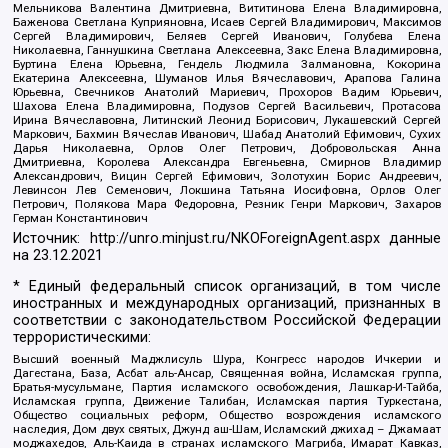
Мельникова Валентина Дмитриевна, Вититинова Елена Владимировна,
Баженова Светлана Куприяновна, Исаев Сергей Владимирович, Максимов
Сергей Владимирович, Беляев Сергей Иванович, Голубева Елена
Николаевна, Ганнушкина Светлана Алексеевна, Закс Елена Владимировна,
Буртина Елена Юрьевна, Гендель Людмила Залмановна, Кокорина
Екатерина Алексеевна, Шуманов Илья Вячеславович, Арапова Галина
Юрьевна, Свечников Анатолий Мариевич, Прохоров Вадим Юрьевич,
Шахова Елена Владимировна, Подузов Сергей Васильевич, Протасова
Ирина Вячеславовна, Литинский Леонид Борисович, Лукашевский Сергей
Маркович, Бахмин Вячеслав Иванович, Шабад Анатолий Ефимович, Сухих
Дарья Николаевна, Орлов Олег Петрович, Добровольская Анна
Дмитриевна, Королева Александра Евгеньевна, Смирнов Владимир
Александрович, Вицин Сергей Ефимович, Золотухин Борис Андреевич,
Левинсон Лев Семенович, Локшина Татьяна Иосифовна, Орлов Олег
Петрович, Полякова Мара Федоровна, Резник Генри Маркович, Захаров
Герман Константинович
Источник:
http://unro.minjust.ru/NKOForeignAgent.aspx
данные
на
23.12.2021
* Единый федеральный список организаций, в том числе
иностранных и международных организаций, признанных в
соответствии с законодательством Российской Федерации
террористическими:
Высший военный Маджлисуль Шура, Конгресс народов Ичкерии и
Дагестана, База, Асбат аль-Ансар, Священная война, Исламская группа,
Братья-мусульмане, Партия исламского освобождения, Лашкар-И-Тайба,
Исламская группа, Движение Талибан, Исламская партия Туркестана,
Общество социальных реформ, Общество возрождения исламского
наследия, Дом двух святых, Джунд аш-Шам, Исламский джихад – Джамаат
моджахедов, Аль-Каида в странах исламского Магриба, Имарат Кавказ,