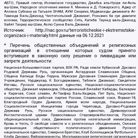
АБТО, Правый сектор, Исламское государство, Джабха аль-Нусра ли-Ахль
аш-Шам, Народное ополчение имени К. Минина и Д. Пожарского, Аджр от
Аллаха Субхану уа Тагьаля SHAM, АУМ Синрике, Муджахеды джамаата Ат-
Тавхида Валь-Джихад, Чистопольский Джамаат, Рохнамо ба суи давлати
исломи, Террористическое сообщество Сеть, Катиба Таухид валь-Джихад,
Хайят Тахрир аш-Шам, Ахлю Сунна Валь Джамаа
Источник:
http://nac.gov.ru/terroristicheskie-i-ekstremistskie-
organizacii-i-materialy.html
данные на
06.12.2021
* Перечень общественных объединений и религиозных
организаций в отношении которых судом принято
вступившее в законную силу решение о ликвидации или
запрете деятельности:
Национал-большевистская партия, ВЕК РА, Рада земли Кубанской Духовно
Родовой Державы Русь, организация Асгардская Славянская Община,
Община Капища Веды Перуна, Мужская Духовная Семинария Духовное
Учреждение, Нурджулар, К Богодержавию, Таблиги Джамаат, Свидетели
Иеговы, Русское национальное единство, Национал-социалистическое
общество, Джамаат мувахидов, Объединенный Вилайат Кабарды, Балкарии
и Карачая, Союз славян, Ат-Такфир Валь-Хиджра, Пит Буль, Национал-
социалистическая рабочая партия России, Славянский союз, Формат-18,
Благородный Орден Дьявола, Армия воли народа, Национальная
Социалистическая Инициатива города Череповца, Духовно-Родовая
Держава Русь, Русское национальное единство, Древнерусской
Инглистической церкви Православных Староверов-Инглингов, Русский
общенациональный союз, Движение против нелегальной иммиграции,
Кровь и Честь, О свободе совести и о религиозных объединениях, Омская
организация общественного политического движения Русское
национальное единство, Северное Братство, Клуб Болельщиков Футбольного
Клуба Динамо, Файзрахманисты, Мусульманская религиозная организация