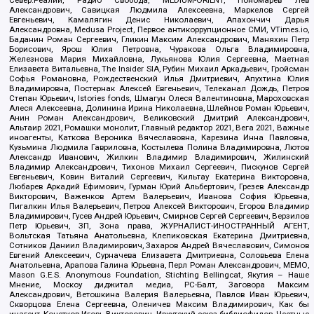
Север.Реалии, Радио Свобода, MEDIUM-ORIENT, Пономарев Лев
Александрович, Савицкая Людмила Алексеевна, Маркелов Сергей
Евгеньевич, Камалягин Денис Николаевич, Апахончич Дарья
Александровна, Medusa Project, Первое антикоррупционное СМИ, VTimes.io,
Баданин Роман Сергеевич, Гликин Максим Александрович, Маняхин Петр
Борисович, Ярош Юлия Петровна, Чуракова Ольга Владимировна,
Железнова Мария Михайловна, Лукьянова Юлия Сергеевна, Маетная
Елизавета Витальевна, The Insider SIA, Рубин Михаил Аркадьевич, Гройсман
Софья Романовна, Рождественский Илья Дмитриевич, Апухтина Юлия
Владимировна, Постернак Алексей Евгеньевич, Телеканал Дождь, Петров
Степан Юрьевич, Istories fonds, Шмагун Олеся Валентиновна, Мароховская
Алеся Алексеевна, Долинина Ирина Николаевна, Шлейнов Роман Юрьевич,
Анин Роман Александрович, Великовский Дмитрий Александрович,
Альтаир 2021, Ромашки монолит, Главный редактор 2021, Вега 2021, Важные
иноагенты, Каткова Вероника Вячеславовна, Карезина Инна Павловна,
Кузьмина Людмила Гавриловна, Костылева Полина Владимировна, Лютов
Александр Иванович, Жилкин Владимир Владимирович, Жилинский
Владимир Александрович, Тихонов Михаил Сергеевич, Пискунов Сергей
Евгеньевич, Ковин Виталий Сергеевич, Кильтау Екатерина Викторовна,
Любарев Аркадий Ефимович, Гурман Юрий Альбертович, Грезев Александр
Викторович, Важенков Артем Валерьевич, Иванова София Юрьевна,
Пигалкин Илья Валерьевич, Петров Алексей Викторович, Егоров Владимир
Владимирович, Гусев Андрей Юрьевич, Смирнов Сергей Сергеевич, Верзилов
Петр Юрьевич, ЗП, Зона права, ЖУРНАЛИСТ-ИНОСТРАННЫЙ АГЕНТ,
Вольтская Татьяна Анатольевна, Клепиковская Екатерина Дмитриевна,
Сотников Даниил Владимирович, Захаров Андрей Вячеславович, Симонов
Евгений Алексеевич, Сурначева Елизавета Дмитриевна, Соловьева Елена
Анатольевна, Арапова Галина Юрьевна, Перл Роман Александрович, МЕМО,
Mason G.E.S. Anonymous Foundation, Stichting Bellingcat, Якутия – Наше
Мнение, Москоу диджитал медиа, РС-Балт, Заговора Максим
Александрович, Ветошкина Валерия Валерьевна, Павлов Иван Юрьевич,
Скворцова Елена Сергеевна, Оленичев Максим Владимирович, Как бы