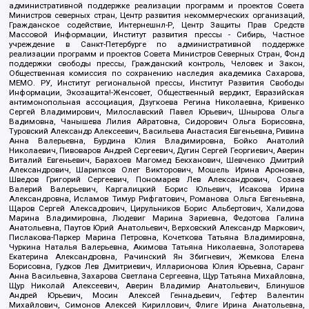
административной поддержке реализации программ и проектов Совета
Министров северных стран, Центр развития некоммерческих организаций,
Гражданское содействие, Интернешнл-Р, Центр Защиты Прав Средств
Массовой Информации, Институт развития прессы - Сибирь, Частное
учреждение в Санкт-Петербурге по административной поддержке
реализации программ и проектов Совета Министров Северных Стран, Фонд
поддержки свободы прессы, Гражданский контроль, Человек и Закон,
Общественная комиссия по сохранению наследия академика Сахарова,
МЕМО. РУ, Институт региональной прессы, Институт Развития Свободы
Информации, Экозащита!-Женсовет, Общественный вердикт, Евразийская
антимонопольная ассоциация, Дзугкоева Регина Николаевна, Кривенко
Сергей Владимирович, Милославский Павел Юрьевич, Шнырова Ольга
Вадимовна, Чанышева Лилия Айратовна, Сидорович Ольга Борисовна,
Туровский Александр Алексеевич, Васильева Анастасия Евгеньевна, Ривина
Анна Валерьевна, Бурдина Юлия Владимировна, Бойко Анатолий
Николаевич, Пивоваров Андрей Сергеевич, Дугин Сергей Георгиевич, Аверин
Виталий Евгеньевич, Барахоев Магомед Бекханович, Шевченко Дмитрий
Александрович, Шарипков Олег Викторович, Мошель Ирина Ароновна,
Шведов Григорий Сергеевич, Пономарев Лев Александрович, Созаев
Валерий Валерьевич, Каргалицкий Борис Юльевич, Исакова Ирина
Александровна, Исламов Тимур Рифгатович, Романова Ольга Евгеньевна,
Щаров Сергей Алексадрович, Цирульников Борис Альбертович, Халидова
Марина Владимировна, Людевиг Марина Зариевна, Федотова Галина
Анатольевна, Паутов Юрий Анатольевич, Верховский Александр Маркович,
Пислакова-Паркер Марина Петровна, Кочеткова Татьяна Владимировна,
Чуркина Наталья Валерьевна, Акимова Татьяна Николаевна, Золотарева
Екатерина Александровна, Рачинский Ян Збигневич, Жемкова Елена
Борисовна, Гудков Лев Дмитриевич, Илларионова Юлия Юрьевна, Саранг
Анна Васильевна, Захарова Светлана Сергеевна, Щур Татьяна Михайловна,
Щур Николай Алексеевич, Аверин Владимир Анатольевич, Блинушов
Андрей Юрьевич, Мосин Алексей Геннадьевич, Гефтер Валентин
Михайлович, Симонов Алексей Кириллович, Флиге Ирина Анатольевна,