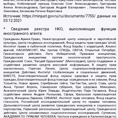
инагент, Кочетков Игорь Викторович, Иркутский союз библиофилов, Честные
выборы, Нобелевский призыв, Еланчик Олег Александрович, Григорьева
Алина Александровна, Григорьев Андрей Валерьевич , Гималова Регина
Эмилевна, Хисамова Регина Фаритовна
Источник:
https://minjust.gov.ru/ru/documents/7755/
данные на
03.12.2021
* Сведения реестра НКО, выполняющих функции
иностранного агента:
Гражданин.Армия.Право, Нижегородский центр немецкой и европейской
культуры, Центр гендерных исследований, Фонд защиты прав граждан Штаб,
Институт права и публичной политики, Фонд борьбы с коррупцией, Альянс
врачей, НАСИЛИЮ.НЕТ, Мы против СПИДа, СВЕЧА, Открытый Петербург,
Гуманитарное действие, Лига Избирателей, Правовая инициатива,
Гражданская инициатива против экологической преступности,
Гражданский Союз, "Хасдей Ерушалаим" (Милосердие), Центр поддержки и
содействия развитию средств массовой информации, В защиту прав
заключенных, Горячая Линия, Центр социально-информационных
инициатив Действие, Институт глобализации и социальных движений,
ВМЕСТЕ, Благотворительный фонд охраны здоровья и защиты прав
граждан, Благотворительный фонд помощи осужденным и их семьям, Фонд
Тольятти, Новое время, Серебряная тайга, Так-Так-Так, центр Сова, центр
Анна, Проект Апрель, Самарская губерния, Эра здоровья, Мемориал,
Аналитический Центр Юрия Левады, Издательство Парк Гагарина, Фонд
содействия имени Андрея Рылькова, Сфера, Уральская правозащитная
группа, Женщины Евразии, СИБАЛЬТ, Институт прав человека, Фонд защиты
гласности, Российский исследовательский центр по правам человека,
Дальневосточный центр развития гражданских инициатив и социального
партнерства, Пермский региональный правозащитный центр, Гражданское
действие, Центр независимых социологических исследований, Сутяжник,
АКАДЕМИЯ ПО ПРАВАМ ЧЕЛОВЕКА, Частное учреждение в Калининграде по