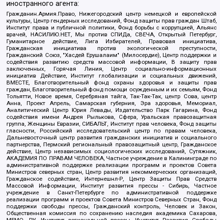
иностранного агента:
Гражданин.Армия.Право, Нижегородский центр немецкой и европейской
культуры, Центр гендерных исследований, Фонд защиты прав граждан Штаб,
Институт права и публичной политики, Фонд борьбы с коррупцией, Альянс
врачей, НАСИЛИЮ.НЕТ, Мы против СПИДа, СВЕЧА, Открытый Петербург,
Гуманитарное действие, Лига Избирателей, Правовая инициатива,
Гражданская инициатива против экологической преступности,
Гражданский Союз, "Хасдей Ерушалаим" (Милосердие), Центр поддержки и
содействия развитию средств массовой информации, В защиту прав
заключенных, Горячая Линия, Центр социально-информационных
инициатив Действие, Институт глобализации и социальных движений,
ВМЕСТЕ, Благотворительный фонд охраны здоровья и защиты прав
граждан, Благотворительный фонд помощи осужденным и их семьям, Фонд
Тольятти, Новое время, Серебряная тайга, Так-Так-Так, центр Сова, центр
Анна, Проект Апрель, Самарская губерния, Эра здоровья, Мемориал,
Аналитический Центр Юрия Левады, Издательство Парк Гагарина, Фонд
содействия имени Андрея Рылькова, Сфера, Уральская правозащитная
группа, Женщины Евразии, СИБАЛЬТ, Институт прав человека, Фонд защиты
гласности, Российский исследовательский центр по правам человека,
Дальневосточный центр развития гражданских инициатив и социального
партнерства, Пермский региональный правозащитный центр, Гражданское
действие, Центр независимых социологических исследований, Сутяжник,
АКАДЕМИЯ ПО ПРАВАМ ЧЕЛОВЕКА, Частное учреждение в Калининграде по
административной поддержке реализации программ и проектов Совета
Министров северных стран, Центр развития некоммерческих организаций,
Гражданское содействие, Интернешнл-Р, Центр Защиты Прав Средств
Массовой Информации, Институт развития прессы - Сибирь, Частное
учреждение в Санкт-Петербурге по административной поддержке
реализации программ и проектов Совета Министров Северных Стран, Фонд
поддержки свободы прессы, Гражданский контроль, Человек и Закон,
Общественная комиссия по сохранению наследия академика Сахарова,