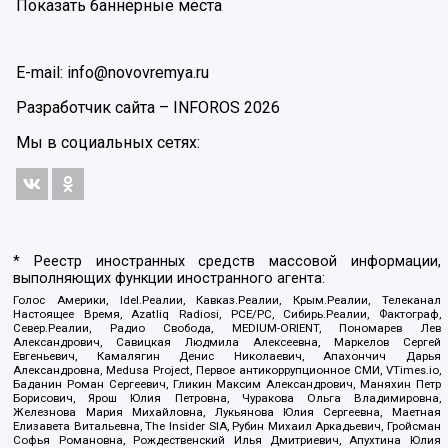
Показать баннерные места
E-mail: info@novovremya.ru
Разработчик сайта –
INFOROS
2026
Мы в социальных сетях:
* Реестр иностранных средств массовой информации,
выполняющих функции иностранного агента:
Голос Америки, Idel.Реалии, Кавказ.Реалии, Крым.Реалии, Телеканал
Настоящее Время, Azatliq Radiosi, PCE/PC, Сибирь.Реалии, Фактограф,
Север.Реалии, Радио Свобода, MEDIUM-ORIENT, Пономарев Лев
Александрович, Савицкая Людмила Алексеевна, Маркелов Сергей
Евгеньевич, Камалягин Денис Николаевич, Апахончич Дарья
Александровна, Medusa Project, Первое антикоррупционное СМИ, VTimes.io,
Баданин Роман Сергеевич, Гликин Максим Александрович, Маняхин Петр
Борисович, Ярош Юлия Петровна, Чуракова Ольга Владимировна,
Железнова Мария Михайловна, Лукьянова Юлия Сергеевна, Маетная
Елизавета Витальевна, The Insider SIA, Рубин Михаил Аркадьевич, Гройсман
Софья Романовна, Рождественский Илья Дмитриевич, Апухтина Юлия