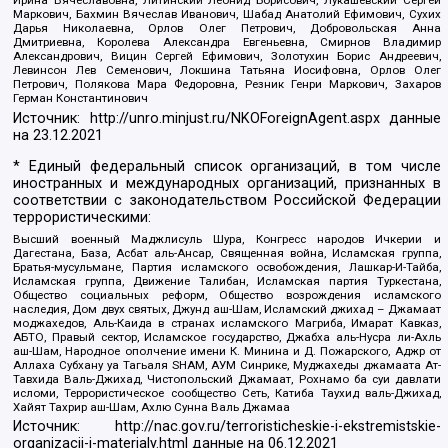
Ирина Вячеславовна, Литинский Леонид Борисович, Лукашевский Сергей
Маркович, Бахмин Вячеслав Иванович, Шабад Анатолий Ефимович, Сухих
Дарья Николаевна, Орлов Олег Петрович, Добровольская Анна
Дмитриевна, Королева Александра Евгеньевна, Смирнов Владимир
Александрович, Вицин Сергей Ефимович, Золотухин Борис Андреевич,
Левинсон Лев Семенович, Локшина Татьяна Иосифовна, Орлов Олег
Петрович, Полякова Мара Федоровна, Резник Генри Маркович, Захаров
Герман Константинович
Источник:
http://unro.minjust.ru/NKOForeignAgent.aspx
данные
на
23.12.2021
* Единый федеральный список организаций, в том числе
иностранных и международных организаций, признанных в
соответствии с законодательством Российской Федерации
террористическими:
Высший военный Маджлисуль Шура, Конгресс народов Ичкерии и
Дагестана, База, Асбат аль-Ансар, Священная война, Исламская группа,
Братья-мусульмане, Партия исламского освобождения, Лашкар-И-Тайба,
Исламская группа, Движение Талибан, Исламская партия Туркестана,
Общество социальных реформ, Общество возрождения исламского
наследия, Дом двух святых, Джунд аш-Шам, Исламский джихад – Джамаат
моджахедов, Аль-Каида в странах исламского Магриба, Имарат Кавказ,
АБТО, Правый сектор, Исламское государство, Джабха аль-Нусра ли-Ахль
аш-Шам, Народное ополчение имени К. Минина и Д. Пожарского, Аджр от
Аллаха Субхану уа Тагьаля SHAM, АУМ Синрике, Муджахеды джамаата Ат-
Тавхида Валь-Джихад, Чистопольский Джамаат, Рохнамо ба суи давлати
исломи, Террористическое сообщество Сеть, Катиба Таухид валь-Джихад,
Хайят Тахрир аш-Шам, Ахлю Сунна Валь Джамаа
Источник:
http://nac.gov.ru/terroristicheskie-i-ekstremistskie-
organizacii-i-materialy.html
данные на
06.12.2021