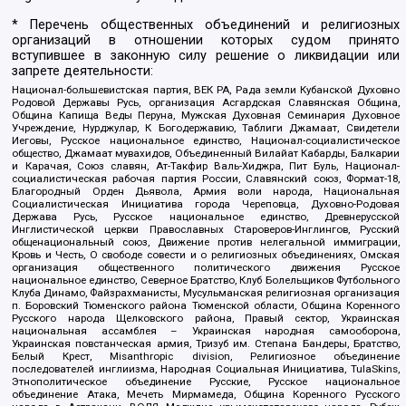
* Перечень общественных объединений и религиозных
организаций в отношении которых судом принято
вступившее в законную силу решение о ликвидации или
запрете деятельности:
Национал-большевистская партия, ВЕК РА, Рада земли Кубанской Духовно
Родовой Державы Русь, организация Асгардская Славянская Община,
Община Капища Веды Перуна, Мужская Духовная Семинария Духовное
Учреждение, Нурджулар, К Богодержавию, Таблиги Джамаат, Свидетели
Иеговы, Русское национальное единство, Национал-социалистическое
общество, Джамаат мувахидов, Объединенный Вилайат Кабарды, Балкарии
и Карачая, Союз славян, Ат-Такфир Валь-Хиджра, Пит Буль, Национал-
социалистическая рабочая партия России, Славянский союз, Формат-18,
Благородный Орден Дьявола, Армия воли народа, Национальная
Социалистическая Инициатива города Череповца, Духовно-Родовая
Держава Русь, Русское национальное единство, Древнерусской
Инглистической церкви Православных Староверов-Инглингов, Русский
общенациональный союз, Движение против нелегальной иммиграции,
Кровь и Честь, О свободе совести и о религиозных объединениях, Омская
организация общественного политического движения Русское
национальное единство, Северное Братство, Клуб Болельщиков Футбольного
Клуба Динамо, Файзрахманисты, Мусульманская религиозная организация
п. Боровский Тюменского района Тюменской области, Община Коренного
Русского народа Щелковского района, Правый сектор, Украинская
национальная ассамблея – Украинская народная самооборона,
Украинская повстанческая армия, Тризуб им. Степана Бандеры, Братство,
Белый Крест, Misanthropic division, Религиозное объединение
последователей инглиизма, Народная Социальная Инициатива, TulaSkins,
Этнополитическое объединение Русские, Русское национальное
объединение Атака, Мечеть Мирмамеда, Община Коренного Русского