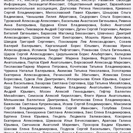
МЕМО. РУ, Институт региональной прессы, Институт Развития Свободы
Информации, Экозащита!-Женсовет, Общественный вердикт, Евразийская
антимонопольная ассоциация, Дзугкоева Регина Николаевна, Кривенко
Сергей Владимирович, Милославский Павел Юрьевич, Шнырова Ольга
Вадимовна, Чанышева Лилия Айратовна, Сидорович Ольга Борисовна,
Туровский Александр Алексеевич, Васильева Анастасия Евгеньевна, Ривина
Анна Валерьевна, Бурдина Юлия Владимировна, Бойко Анатолий
Николаевич, Пивоваров Андрей Сергеевич, Дугин Сергей Георгиевич, Аверин
Виталий Евгеньевич, Барахоев Магомед Бекханович, Шевченко Дмитрий
Александрович, Шарипков Олег Викторович, Мошель Ирина Ароновна,
Шведов Григорий Сергеевич, Пономарев Лев Александрович, Созаев
Валерий Валерьевич, Каргалицкий Борис Юльевич, Исакова Ирина
Александровна, Исламов Тимур Рифгатович, Романова Ольга Евгеньевна,
Щаров Сергей Алексадрович, Цирульников Борис Альбертович, Халидова
Марина Владимировна, Людевиг Марина Зариевна, Федотова Галина
Анатольевна, Паутов Юрий Анатольевич, Верховский Александр Маркович,
Пислакова-Паркер Марина Петровна, Кочеткова Татьяна Владимировна,
Чуркина Наталья Валерьевна, Акимова Татьяна Николаевна, Золотарева
Екатерина Александровна, Рачинский Ян Збигневич, Жемкова Елена
Борисовна, Гудков Лев Дмитриевич, Илларионова Юлия Юрьевна, Саранг
Анна Васильевна, Захарова Светлана Сергеевна, Щур Татьяна Михайловна,
Щур Николай Алексеевич, Аверин Владимир Анатольевич, Блинушов
Андрей Юрьевич, Мосин Алексей Геннадьевич, Гефтер Валентин
Михайлович, Симонов Алексей Кириллович, Флиге Ирина Анатольевна,
Мельникова Валентина Дмитриевна, Вититинова Елена Владимировна,
Баженова Светлана Куприяновна, Исаев Сергей Владимирович, Максимов
Сергей Владимирович, Беляев Сергей Иванович, Голубева Елена
Николаевна, Ганнушкина Светлана Алексеевна, Закс Елена Владимировна,
Буртина Елена Юрьевна, Гендель Людмила Залмановна, Кокорина
Екатерина Алексеевна, Шуманов Илья Вячеславович, Арапова Галина
Юрьевна, Свечников Анатолий Мариевич, Прохоров Вадим Юрьевич,
Шахова Елена Владимировна, Подузов Сергей Васильевич, Протасова