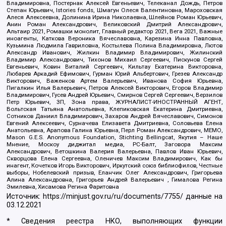
Владимировна, Постернак Алексей Евгеньевич, Телеканал Дождь, Петров
Степан Юрьевич, Istories fonds, Шмагун Олеся Валентиновна, Мароховская
Алеся Алексеевна, Долинина Ирина Николаевна, Шлейнов Роман Юрьевич,
Анин Роман Александрович, Великовский Дмитрий Александрович,
Альтаир 2021, Ромашки монолит, Главный редактор 2021, Вега 2021, Важные
иноагенты, Каткова Вероника Вячеславовна, Карезина Инна Павловна,
Кузьмина Людмила Гавриловна, Костылева Полина Владимировна, Лютов
Александр Иванович, Жилкин Владимир Владимирович, Жилинский
Владимир Александрович, Тихонов Михаил Сергеевич, Пискунов Сергей
Евгеньевич, Ковин Виталий Сергеевич, Кильтау Екатерина Викторовна,
Любарев Аркадий Ефимович, Гурман Юрий Альбертович, Грезев Александр
Викторович, Важенков Артем Валерьевич, Иванова София Юрьевна,
Пигалкин Илья Валерьевич, Петров Алексей Викторович, Егоров Владимир
Владимирович, Гусев Андрей Юрьевич, Смирнов Сергей Сергеевич, Верзилов
Петр Юрьевич, ЗП, Зона права, ЖУРНАЛИСТ-ИНОСТРАННЫЙ АГЕНТ,
Вольтская Татьяна Анатольевна, Клепиковская Екатерина Дмитриевна,
Сотников Даниил Владимирович, Захаров Андрей Вячеславович, Симонов
Евгений Алексеевич, Сурначева Елизавета Дмитриевна, Соловьева Елена
Анатольевна, Арапова Галина Юрьевна, Перл Роман Александрович, МЕМО,
Mason G.E.S. Anonymous Foundation, Stichting Bellingcat, Якутия – Наше
Мнение, Москоу диджитал медиа, РС-Балт, Заговора Максим
Александрович, Ветошкина Валерия Валерьевна, Павлов Иван Юрьевич,
Скворцова Елена Сергеевна, Оленичев Максим Владимирович, Как бы
инагент, Кочетков Игорь Викторович, Иркутский союз библиофилов, Честные
выборы, Нобелевский призыв, Еланчик Олег Александрович, Григорьева
Алина Александровна, Григорьев Андрей Валерьевич , Гималова Регина
Эмилевна, Хисамова Регина Фаритовна
Источник:
https://minjust.gov.ru/ru/documents/7755/
данные на
03.12.2021
* Сведения реестра НКО, выполняющих функции