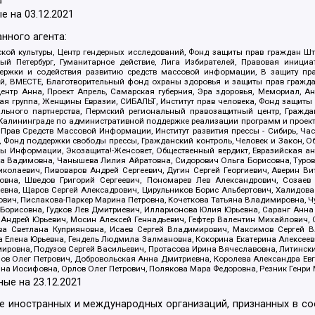
а
е на
03.12.2021
нного агента:
ой культуры, Центр гендерных исследований, Фонд защиты прав граждан Шта
 Петербург, Гуманитарное действие, Лига Избирателей, Правовая инициат
держки и содействия развитию средств массовой информации, В защиту п
ий, ВМЕСТЕ, Благотворительный фонд охраны здоровья и защиты прав граж
, центр Анна, Проект Апрель, Самарская губерния, Эра здоровья, Мемориал,
я группа, Женщины Евразии, СИБАЛЬТ, Институт прав человека, Фонд защиты 
льного партнерства, Пермский региональный правозащитный центр, Граждан
лининграде по административной поддержке реализации программ и проекто
 Прав Средств Массовой Информации, Институт развития прессы - Сибирь, Ча
, Фонд поддержки свободы прессы, Гражданский контроль, Человек и Закон, 
оды Информации, Экозащита!-Женсовет, Общественный вердикт, Евразийская а
 Вадимовна, Чанышева Лилия Айратовна, Сидорович Ольга Борисовна, Туровс
олаевич, Пивоваров Андрей Сергеевич, Дугин Сергей Георгиевич, Аверин В
вна, Шведов Григорий Сергеевич, Пономарев Лев Александрович, Созаев
евна, Щаров Сергей Алексадрович, Цирульников Борис Альбертович, Халидо
ович, Пислакова-Паркер Марина Петровна, Кочеткова Татьяна Владимировна, Ч
Борисовна, Гудков Лев Дмитриевич, Илларионова Юлия Юрьевна, Саранг Анна
Андрей Юрьевич, Мосин Алексей Геннадьевич, Гефтер Валентин Михайлович,
а Светлана Куприяновна, Исаев Сергей Владимирович, Максимов Сергей Вл
а Елена Юрьевна, Гендель Людмила Залмановна, Кокорина Екатерина Алексее
ровна, Подузов Сергей Васильевич, Протасова Ирина Вячеславовна, Литинск
ов Олег Петрович, Добровольская Анна Дмитриевна, Королева Александра Ев
яна Иосифовна, Орлов Олег Петрович, Полякова Мара Федоровна, Резник Генри
ные на
23.12.2021
ле иностранных и международных организаций, признанных в с