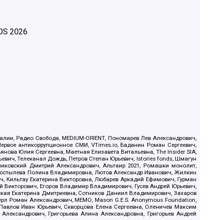
OS
2026
.Реалии, Радио Свобода, MEDIUM-ORIENT, Пономарев Лев Александрович,
ервое антикоррупционное СМИ, VTimes.io, Баданин Роман Сергеевич,
ова Юлия Сергеевна, Маетная Елизавета Витальевна, The Insider SIA,
ич, Телеканал Дождь, Петров Степан Юрьевич, Istories fonds, Шмагун
иковский Дмитрий Александрович, Альтаир 2021, Ромашки монолит,
, Костылева Полина Владимировна, Лютов Александр Иванович, Жилкин
, Кильтау Екатерина Викторовна, Любарев Аркадий Ефимович, Гурман
й Викторович, Егоров Владимир Владимирович, Гусев Андрей Юрьевич,
ская Екатерина Дмитриевна, Сотников Даниил Владимирович, Захаров
ерл Роман Александрович, МЕМО, Mason G.E.S. Anonymous Foundation,
, Павлов Иван Юрьевич, Скворцова Елена Сергеевна, Оленичев Максим
 Александрович, Григорьева Алина Александровна, Григорьев Андрей