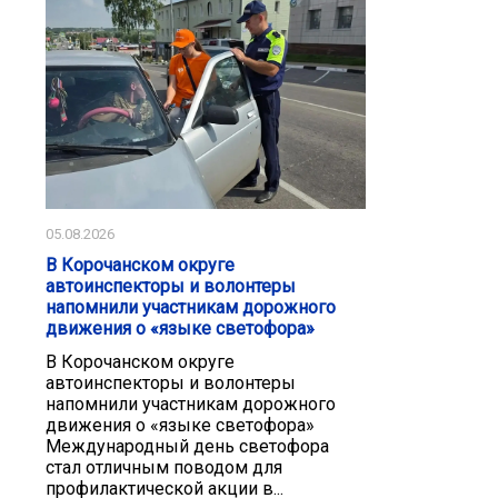
05.08.2026
В Корочанском округе
автоинспекторы и волонтеры
напомнили участникам дорожного
движения о «языке светофора»
В Корочанском округе
автоинспекторы и волонтеры
напомнили участникам дорожного
движения о «языке светофора»
Международный день светофора
стал отличным поводом для
профилактической акции в...