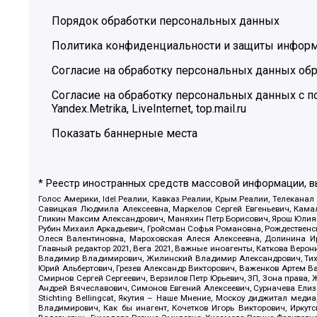
Порядок обработки персональных данных
Политика конфиденциальности и защиты инфор
Согласие на обработку персональных данных обр
Согласие на обработку персональных данных с
Yandex.Metrika, LiveInternet, top.mail.ru
Показать баннерные места
* Реестр иностранных средств массовой информации, 
Голос Америки, Idel.Реалии, Кавказ.Реалии, Крым.Реалии, Телеканал
Савицкая Людмила Алексеевна, Маркелов Сергей Евгеньевич, Камал
Гликин Максим Александрович, Маняхин Петр Борисович, Ярош Юлия П
Рубин Михаил Аркадьевич, Гройсман Софья Романовна, Рождественски
Олеся Валентиновна, Мароховская Алеся Алексеевна, Долинина И
Главный редактор 2021, Вега 2021, Важные иноагенты, Каткова Вер
Владимир Владимирович, Жилинский Владимир Александрович, Тихон
Юрий Альбертович, Грезев Александр Викторович, Важенков Артем В
Смирнов Сергей Сергеевич, Верзилов Петр Юрьевич, ЗП, Зона прав
Андрей Вячеславович, Симонов Евгений Алексеевич, Сурначева Елиз
Stichting Bellingcat, Якутия – Наше Мнение, Москоу диджитал мед
Владимирович, Как бы инагент, Кочетков Игорь Викторович, Иркут