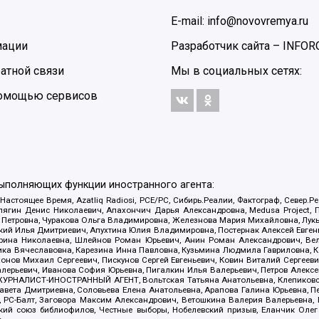
E-mail: info@novovremya.ru
мации
Разработчик сайта –
INFOR
атной связи
Мы в социальных сетях:
 помощью сервисов
выполняющих функции иностранного агента:
 Настоящее Время, Azatliq Radiosi, PCE/PC, Сибирь.Реалии, Фактограф, Север
ягин Денис Николаевич, Апахончич Дарья Александровна, Medusa Project, П
етровна, Чуракова Ольга Владимировна, Железнова Мария Михайловна, Лукьян
й Илья Дмитриевич, Апухтина Юлия Владимировна, Постернак Алексей Евгеньев
рина Николаевна, Шлейнов Роман Юрьевич, Анин Роман Александрович, Вел
оника Вячеславовна, Карезина Инна Павловна, Кузьмина Людмила Гавриловна
ов Михаил Сергеевич, Пискунов Сергей Евгеньевич, Ковин Виталий Сергеевич
алерьевич, Иванова София Юрьевна, Пигалкин Илья Валерьевич, Петров Алексе
а, ЖУРНАЛИСТ-ИНОСТРАННЫЙ АГЕНТ, Вольтская Татьяна Анатольевна, Клепиков
авета Дмитриевна, Соловьева Елена Анатольевна, Арапова Галина Юрьевна, П
иа, РС-Балт, Заговора Максим Александрович, Ветошкина Валерия Валерьевна
ский союз библиофилов, Честные выборы, Нобелевский призыв, Еланчик Олег