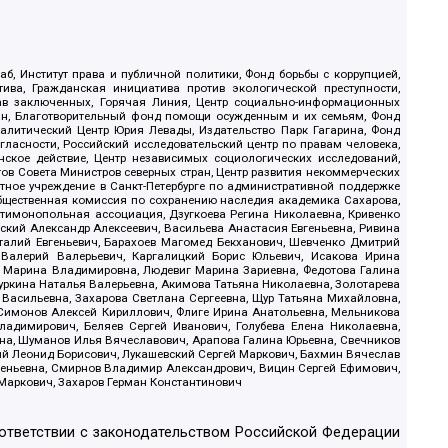
б, Институт права и публичной политики, Фонд борьбы с коррупцией,
ива, Гражданская инициатива против экологической преступности,
рав заключенных, Горячая Линия, Центр социально-информационных
дан, Благотворительный фонд помощи осужденным и их семьям, Фонд
 Аналитический Центр Юрия Левады, Издательство Парк Гагарина, Фонд
гласности, Российский исследовательский центр по правам человека,
ское действие, Центр независимых социологических исследований,
в Совета Министров северных стран, Центр развития некоммерческих
стное учреждение в Санкт-Петербурге по административной поддержке
Общественная комиссия по сохранению наследия академика Сахарова,
нтимонопольная ассоциация, Дзугкоева Регина Николаевна, Кривенко
кий Александр Алексеевич, Васильева Анастасия Евгеньевна, Ривина
италий Евгеньевич, Барахоев Магомед Бекханович, Шевченко Дмитрий
 Валерий Валерьевич, Каргалицкий Борис Юльевич, Исакова Ирина
ва Марина Владимировна, Людевиг Марина Зариевна, Федотова Галина
уркина Наталья Валерьевна, Акимова Татьяна Николаевна, Золотарева
 Васильевна, Захарова Светлана Сергеевна, Щур Татьяна Михайловна,
 Симонов Алексей Кириллович, Флиге Ирина Анатольевна, Мельникова
адимирович, Беляев Сергей Иванович, Голубева Елена Николаевна,
вна, Шуманов Илья Вячеславович, Арапова Галина Юрьевна, Свечников
ий Леонид Борисович, Лукашевский Сергей Маркович, Бахмин Вячеслав
геньевна, Смирнов Владимир Александрович, Вицин Сергей Ефимович,
 Маркович, Захаров Герман Константинович
оответствии с законодательством Российской Федерации