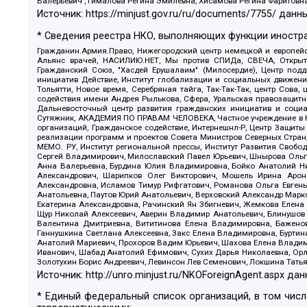
Валерьевич , Гималова Регина Эмилевна, Хисамова Регина Фаритовн
Источник:
https://minjust.gov.ru/ru/documents/7755/
данны
* Сведения реестра НКО, выполняющих функции иностра
Гражданин.Армия.Право, Нижегородский центр немецкой и европейск
Альянс врачей, НАСИЛИЮ.НЕТ, Мы против СПИДа, СВЕЧА, Открытый
Гражданский Союз, "Хасдей Ерушалаим" (Милосердие), Центр под
инициатив Действие, Институт глобализации и социальных движен
Тольятти, Новое время, Серебряная тайга, Так-Так-Так, центр Сова
содействия имени Андрея Рылькова, Сфера, Уральская правозащитна
Дальневосточный центр развития гражданских инициатив и социа
Сутяжник, АКАДЕМИЯ ПО ПРАВАМ ЧЕЛОВЕКА, Частное учреждение в Ка
организаций, Гражданское содействие, Интернешнл-Р, Центр Защиты
реализации программ и проектов Совета Министров Северных Стран
МЕМО. РУ, Институт региональной прессы, Институт Развития Своб
Сергей Владимирович, Милославский Павел Юрьевич, Шнырова Ольга
Анна Валерьевна, Бурдина Юлия Владимировна, Бойко Анатолий Ник
Александрович, Шарипков Олег Викторович, Мошель Ирина Ароно
Александровна, Исламов Тимур Рифгатович, Романова Ольга Евгень
Анатольевна, Паутов Юрий Анатольевич, Верховский Александр Марк
Екатерина Александровна, Рачинский Ян Збигневич, Жемкова Елена 
Щур Николай Алексеевич, Аверин Владимир Анатольевич, Блинушов 
Валентина Дмитриевна, Вититинова Елена Владимировна, Баженов
Ганнушкина Светлана Алексеевна, Закс Елена Владимировна, Буртин
Анатолий Мариевич, Прохоров Вадим Юрьевич, Шахова Елена Владими
Иванович, Шабад Анатолий Ефимович, Сухих Дарья Николаевна, Орл
Золотухин Борис Андреевич, Левинсон Лев Семенович, Локшина Тать
Источник:
http://unro.minjust.ru/NKOForeignAgent.aspx
дан
* Единый федеральный список организаций, в том чис