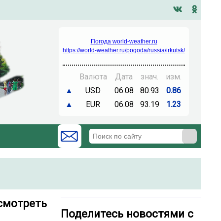
Погода world-weather.ru
https://world-weather.ru/pogoda/russia/irkutsk/
Валюта
Дата
знач.
изм.
▲
USD
06.08
80.93
0.86
▲
EUR
06.08
93.19
1.23
смотреть
Поделитесь новостями с