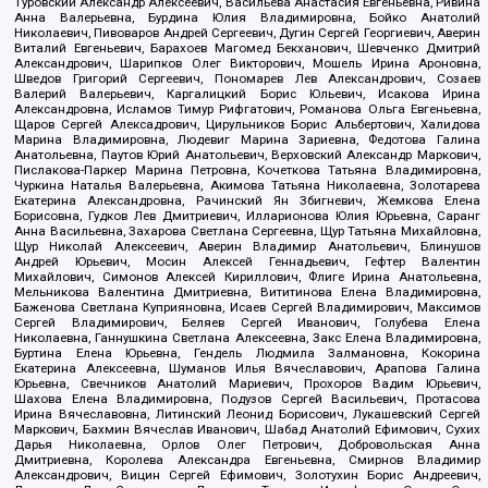
Туровский Александр Алексеевич, Васильева Анастасия Евгеньевна, Ривина
Анна Валерьевна, Бурдина Юлия Владимировна, Бойко Анатолий
Николаевич, Пивоваров Андрей Сергеевич, Дугин Сергей Георгиевич, Аверин
Виталий Евгеньевич, Барахоев Магомед Бекханович, Шевченко Дмитрий
Александрович, Шарипков Олег Викторович, Мошель Ирина Ароновна,
Шведов Григорий Сергеевич, Пономарев Лев Александрович, Созаев
Валерий Валерьевич, Каргалицкий Борис Юльевич, Исакова Ирина
Александровна, Исламов Тимур Рифгатович, Романова Ольга Евгеньевна,
Щаров Сергей Алексадрович, Цирульников Борис Альбертович, Халидова
Марина Владимировна, Людевиг Марина Зариевна, Федотова Галина
Анатольевна, Паутов Юрий Анатольевич, Верховский Александр Маркович,
Пислакова-Паркер Марина Петровна, Кочеткова Татьяна Владимировна,
Чуркина Наталья Валерьевна, Акимова Татьяна Николаевна, Золотарева
Екатерина Александровна, Рачинский Ян Збигневич, Жемкова Елена
Борисовна, Гудков Лев Дмитриевич, Илларионова Юлия Юрьевна, Саранг
Анна Васильевна, Захарова Светлана Сергеевна, Щур Татьяна Михайловна,
Щур Николай Алексеевич, Аверин Владимир Анатольевич, Блинушов
Андрей Юрьевич, Мосин Алексей Геннадьевич, Гефтер Валентин
Михайлович, Симонов Алексей Кириллович, Флиге Ирина Анатольевна,
Мельникова Валентина Дмитриевна, Вититинова Елена Владимировна,
Баженова Светлана Куприяновна, Исаев Сергей Владимирович, Максимов
Сергей Владимирович, Беляев Сергей Иванович, Голубева Елена
Николаевна, Ганнушкина Светлана Алексеевна, Закс Елена Владимировна,
Буртина Елена Юрьевна, Гендель Людмила Залмановна, Кокорина
Екатерина Алексеевна, Шуманов Илья Вячеславович, Арапова Галина
Юрьевна, Свечников Анатолий Мариевич, Прохоров Вадим Юрьевич,
Шахова Елена Владимировна, Подузов Сергей Васильевич, Протасова
Ирина Вячеславовна, Литинский Леонид Борисович, Лукашевский Сергей
Маркович, Бахмин Вячеслав Иванович, Шабад Анатолий Ефимович, Сухих
Дарья Николаевна, Орлов Олег Петрович, Добровольская Анна
Дмитриевна, Королева Александра Евгеньевна, Смирнов Владимир
Александрович, Вицин Сергей Ефимович, Золотухин Борис Андреевич,