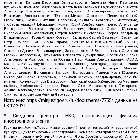
иноагенты, Каткова Вероника Вячеславовна, Карезина Инна Павловна,
Кузьмина Людмила Гавриловна, Костылева Полина Владимировна, Лютов
Александр Иванович, Жилкин Владимир Владимирович, Жилинский
Владимир Александрович, Тихонов Михаил Сергеевич, Пискунов Сергей
Евгеньевич, Ковин Виталий Сергеевич, Кильтау Екатерина Викторовна,
Любарев Аркадий Ефимович, Гурман Юрий Альбертович, Грезев Александр
Викторович, Важенков Артем Валерьевич, Иванова София Юрьевна,
Пигалкин Илья Валерьевич, Петров Алексей Викторович, Егоров Владимир
Владимирович, Гусев Андрей Юрьевич, Смирнов Сергей Сергеевич, Верзилов
Петр Юрьевич, ЗП, Зона права, ЖУРНАЛИСТ-ИНОСТРАННЫЙ АГЕНТ,
Вольтская Татьяна Анатольевна, Клепиковская Екатерина Дмитриевна,
Сотников Даниил Владимирович, Захаров Андрей Вячеславович, Симонов
Евгений Алексеевич, Сурначева Елизавета Дмитриевна, Соловьева Елена
Анатольевна, Арапова Галина Юрьевна, Перл Роман Александрович, МЕМО,
Mason G.E.S. Anonymous Foundation, Stichting Bellingcat, Якутия – Наше
Мнение, Москоу диджитал медиа, РС-Балт, Заговора Максим
Александрович, Ветошкина Валерия Валерьевна, Павлов Иван Юрьевич,
Скворцова Елена Сергеевна, Оленичев Максим Владимирович, Как бы
инагент, Кочетков Игорь Викторович, Иркутский союз библиофилов, Честные
выборы, Нобелевский призыв, Еланчик Олег Александрович, Григорьева
Алина Александровна, Григорьев Андрей Валерьевич , Гималова Регина
Эмилевна, Хисамова Регина Фаритовна
Источник:
https://minjust.gov.ru/ru/documents/7755/
данные на
03.12.2021
* Сведения реестра НКО, выполняющих функции
иностранного агента:
Гражданин.Армия.Право, Нижегородский центр немецкой и европейской
культуры, Центр гендерных исследований, Фонд защиты прав граждан Штаб,
Институт права и публичной политики, Фонд борьбы с коррупцией, Альянс