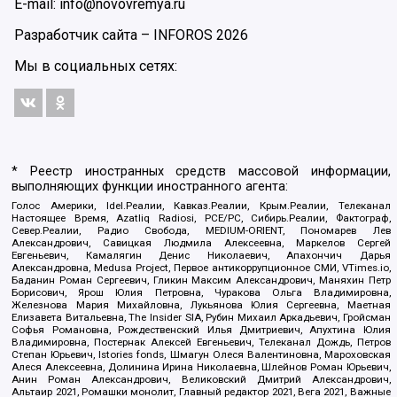
E-mail: info@novovremya.ru
Разработчик сайта –
INFOROS
2026
Мы в социальных сетях:
* Реестр иностранных средств массовой информации,
выполняющих функции иностранного агента:
Голос Америки, Idel.Реалии, Кавказ.Реалии, Крым.Реалии, Телеканал
Настоящее Время, Azatliq Radiosi, PCE/PC, Сибирь.Реалии, Фактограф,
Север.Реалии, Радио Свобода, MEDIUM-ORIENT, Пономарев Лев
Александрович, Савицкая Людмила Алексеевна, Маркелов Сергей
Евгеньевич, Камалягин Денис Николаевич, Апахончич Дарья
Александровна, Medusa Project, Первое антикоррупционное СМИ, VTimes.io,
Баданин Роман Сергеевич, Гликин Максим Александрович, Маняхин Петр
Борисович, Ярош Юлия Петровна, Чуракова Ольга Владимировна,
Железнова Мария Михайловна, Лукьянова Юлия Сергеевна, Маетная
Елизавета Витальевна, The Insider SIA, Рубин Михаил Аркадьевич, Гройсман
Софья Романовна, Рождественский Илья Дмитриевич, Апухтина Юлия
Владимировна, Постернак Алексей Евгеньевич, Телеканал Дождь, Петров
Степан Юрьевич, Istories fonds, Шмагун Олеся Валентиновна, Мароховская
Алеся Алексеевна, Долинина Ирина Николаевна, Шлейнов Роман Юрьевич,
Анин Роман Александрович, Великовский Дмитрий Александрович,
Альтаир 2021, Ромашки монолит, Главный редактор 2021, Вега 2021, Важные