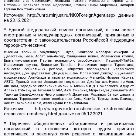
Левинсон Лев Семенович, Локшина Татьяна Иосифовна, Орлов Олег
Петрович, Полякова Мара Федоровна, Резник Генри Маркович, Захаров
Герман Константинович
Источник:
http://unro.minjust.ru/NKOForeignAgent.aspx
данные
на
23.12.2021
* Единый федеральный список организаций, в том числе
иностранных и международных организаций, признанных в
соответствии с законодательством Российской Федерации
террористическими:
Высший военный Маджлисуль Шура, Конгресс народов Ичкерии и
Дагестана, База, Асбат аль-Ансар, Священная война, Исламская группа,
Братья-мусульмане, Партия исламского освобождения, Лашкар-И-Тайба,
Исламская группа, Движение Талибан, Исламская партия Туркестана,
Общество социальных реформ, Общество возрождения исламского
наследия, Дом двух святых, Джунд аш-Шам, Исламский джихад – Джамаат
моджахедов, Аль-Каида в странах исламского Магриба, Имарат Кавказ,
АБТО, Правый сектор, Исламское государство, Джабха аль-Нусра ли-Ахль
аш-Шам, Народное ополчение имени К. Минина и Д. Пожарского, Аджр от
Аллаха Субхану уа Тагьаля SHAM, АУМ Синрике, Муджахеды джамаата Ат-
Тавхида Валь-Джихад, Чистопольский Джамаат, Рохнамо ба суи давлати
исломи, Террористическое сообщество Сеть, Катиба Таухид валь-Джихад,
Хайят Тахрир аш-Шам, Ахлю Сунна Валь Джамаа
Источник:
http://nac.gov.ru/terroristicheskie-i-ekstremistskie-
organizacii-i-materialy.html
данные на
06.12.2021
* Перечень общественных объединений и религиозных
организаций в отношении которых судом принято
вступившее в законную силу решение о ликвидации или