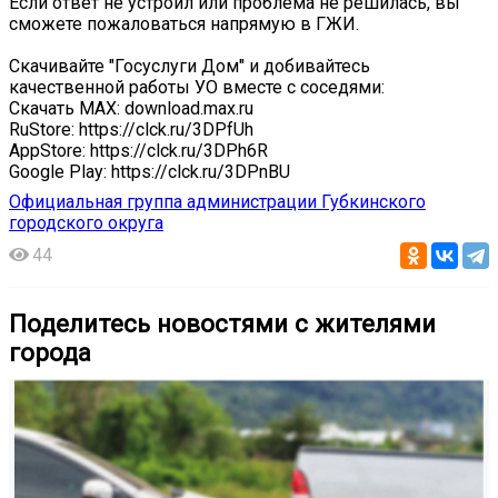
Если ответ не устроил или проблема не решилась, вы
сможете пожаловаться напрямую в ГЖИ.
Скачивайте "Госуслуги Дом" и добивайтесь
качественной работы УО вместе с соседями:
Скачать МАХ: download.max.ru
RuStore: https://clck.ru/3DPfUh
AppStore: https://clck.ru/3DPh6R
Google Play: https://clck.ru/3DPnBU
Официальная группа администрации Губкинского
городского округа
44
Поделитесь новостями с жителями
города