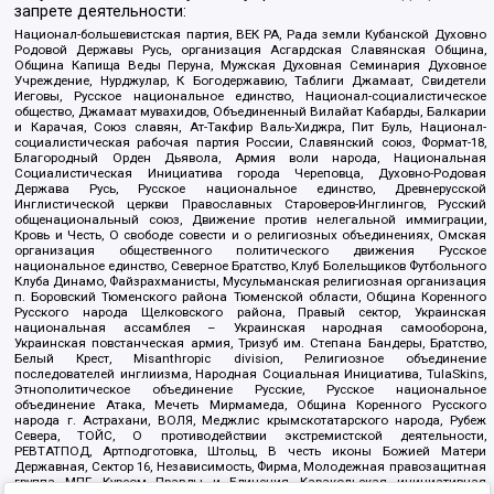
запрете деятельности:
Национал-большевистская партия, ВЕК РА, Рада земли Кубанской Духовно
Родовой Державы Русь, организация Асгардская Славянская Община,
Община Капища Веды Перуна, Мужская Духовная Семинария Духовное
Учреждение, Нурджулар, К Богодержавию, Таблиги Джамаат, Свидетели
Иеговы, Русское национальное единство, Национал-социалистическое
общество, Джамаат мувахидов, Объединенный Вилайат Кабарды, Балкарии
и Карачая, Союз славян, Ат-Такфир Валь-Хиджра, Пит Буль, Национал-
социалистическая рабочая партия России, Славянский союз, Формат-18,
Благородный Орден Дьявола, Армия воли народа, Национальная
Социалистическая Инициатива города Череповца, Духовно-Родовая
Держава Русь, Русское национальное единство, Древнерусской
Инглистической церкви Православных Староверов-Инглингов, Русский
общенациональный союз, Движение против нелегальной иммиграции,
Кровь и Честь, О свободе совести и о религиозных объединениях, Омская
организация общественного политического движения Русское
национальное единство, Северное Братство, Клуб Болельщиков Футбольного
Клуба Динамо, Файзрахманисты, Мусульманская религиозная организация
п. Боровский Тюменского района Тюменской области, Община Коренного
Русского народа Щелковского района, Правый сектор, Украинская
национальная ассамблея – Украинская народная самооборона,
Украинская повстанческая армия, Тризуб им. Степана Бандеры, Братство,
Белый Крест, Misanthropic division, Религиозное объединение
последователей инглиизма, Народная Социальная Инициатива, TulaSkins,
Этнополитическое объединение Русские, Русское национальное
объединение Атака, Мечеть Мирмамеда, Община Коренного Русского
народа г. Астрахани, ВОЛЯ, Меджлис крымскотатарского народа, Рубеж
Севера, ТОЙС, О противодействии экстремистской деятельности,
РЕВТАТПОД, Артподготовка, Штольц, В честь иконы Божией Матери
Державная, Сектор 16, Независимость, Фирма, Молодежная правозащитная
группа МПГ, Курсом Правды и Единения, Каракольская инициативная