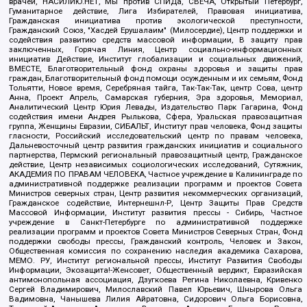
врачей, НАСИЛИЮ.НЕТ, Мы против СПИДа, СВЕЧА, Открытый Петербург,
Гуманитарное действие, Лига Избирателей, Правовая инициатива,
Гражданская инициатива против экологической преступности,
Гражданский Союз, "Хасдей Ерушалаим" (Милосердие), Центр поддержки и
содействия развитию средств массовой информации, В защиту прав
заключенных, Горячая Линия, Центр социально-информационных
инициатив Действие, Институт глобализации и социальных движений,
ВМЕСТЕ, Благотворительный фонд охраны здоровья и защиты прав
граждан, Благотворительный фонд помощи осужденным и их семьям, Фонд
Тольятти, Новое время, Серебряная тайга, Так-Так-Так, центр Сова, центр
Анна, Проект Апрель, Самарская губерния, Эра здоровья, Мемориал,
Аналитический Центр Юрия Левады, Издательство Парк Гагарина, Фонд
содействия имени Андрея Рылькова, Сфера, Уральская правозащитная
группа, Женщины Евразии, СИБАЛЬТ, Институт прав человека, Фонд защиты
гласности, Российский исследовательский центр по правам человека,
Дальневосточный центр развития гражданских инициатив и социального
партнерства, Пермский региональный правозащитный центр, Гражданское
действие, Центр независимых социологических исследований, Сутяжник,
АКАДЕМИЯ ПО ПРАВАМ ЧЕЛОВЕКА, Частное учреждение в Калининграде по
административной поддержке реализации программ и проектов Совета
Министров северных стран, Центр развития некоммерческих организаций,
Гражданское содействие, Интернешнл-Р, Центр Защиты Прав Средств
Массовой Информации, Институт развития прессы - Сибирь, Частное
учреждение в Санкт-Петербурге по административной поддержке
реализации программ и проектов Совета Министров Северных Стран, Фонд
поддержки свободы прессы, Гражданский контроль, Человек и Закон,
Общественная комиссия по сохранению наследия академика Сахарова,
МЕМО. РУ, Институт региональной прессы, Институт Развития Свободы
Информации, Экозащита!-Женсовет, Общественный вердикт, Евразийская
антимонопольная ассоциация, Дзугкоева Регина Николаевна, Кривенко
Сергей Владимирович, Милославский Павел Юрьевич, Шнырова Ольга
Вадимовна, Чанышева Лилия Айратовна, Сидорович Ольга Борисовна,