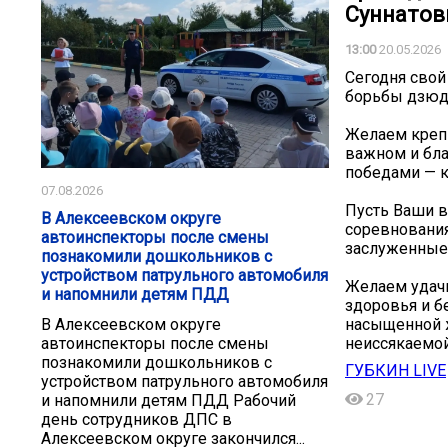
Суннатов
13:00
20.05.2026
Сегодня свой
борьбы дзюд
Желаем крепк
важном и бла
победами — ка
07.08.2026
Пусть Ваши в
В Алексеевском округе
соревнования
автоинспекторы после смены
заслуженные
познакомили дошкольников с
устройством патрульного автомобиля
Желаем удачи
и напомнили детям ПДД
здоровья и б
насыщенной 
В Алексеевском округе
неиссякаемой
автоинспекторы после смены
познакомили дошкольников с
ГУБКИН LIVE
устройством патрульного автомобиля
27
и напомнили детям ПДД Рабочий
день сотрудников ДПС в
Алексеевском округе закончился...