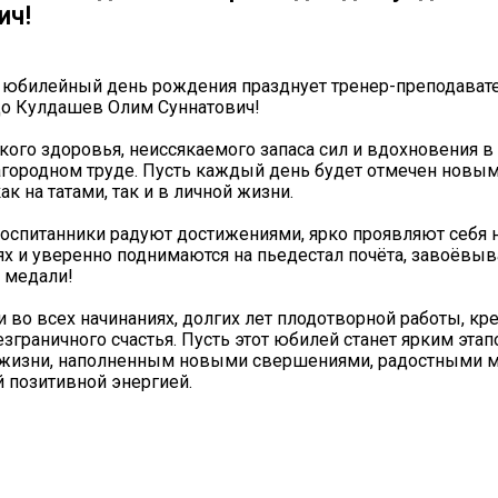
ич!
 юбилейный день рождения празднует тренер-преподават
о Кулдашев Олим Суннатович!
ого здоровья, неиссякаемого запаса сил и вдохновения 
городном труде. Пусть каждый день будет отмечен новым
к на татами, так и в личной жизни.
оспитанники радуют достижениями, ярко проявляют себя 
х и уверенно поднимаются на пьедестал почёта, завоёвыв
 медали!
 во всех начинаниях, долгих лет плодотворной работы, кр
езграничного счастья. Пусть этот юбилей станет ярким этап
жизни, наполненным новыми свершениями, радостными 
 позитивной энергией.