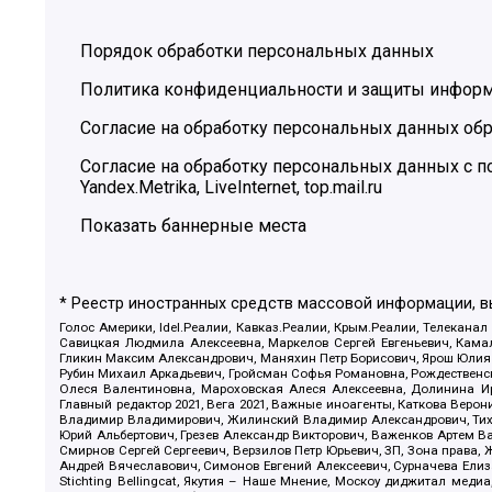
Порядок обработки персональных данных
Политика конфиденциальности и защиты инфор
Согласие на обработку персональных данных обр
Согласие на обработку персональных данных с
Yandex.Metrika, LiveInternet, top.mail.ru
Показать баннерные места
* Реестр иностранных средств массовой информации, 
Голос Америки, Idel.Реалии, Кавказ.Реалии, Крым.Реалии, Телеканал
Савицкая Людмила Алексеевна, Маркелов Сергей Евгеньевич, Камал
Гликин Максим Александрович, Маняхин Петр Борисович, Ярош Юлия П
Рубин Михаил Аркадьевич, Гройсман Софья Романовна, Рождественски
Олеся Валентиновна, Мароховская Алеся Алексеевна, Долинина И
Главный редактор 2021, Вега 2021, Важные иноагенты, Каткова Вер
Владимир Владимирович, Жилинский Владимир Александрович, Тихон
Юрий Альбертович, Грезев Александр Викторович, Важенков Артем В
Смирнов Сергей Сергеевич, Верзилов Петр Юрьевич, ЗП, Зона прав
Андрей Вячеславович, Симонов Евгений Алексеевич, Сурначева Елиз
Stichting Bellingcat, Якутия – Наше Мнение, Москоу диджитал мед