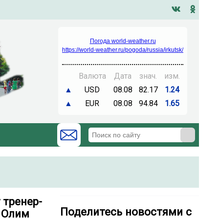
Погода world-weather.ru
https://world-weather.ru/pogoda/russia/irkutsk/
Валюта
Дата
знач.
изм.
▲
USD
08.08
82.17
1.24
▲
EUR
08.08
94.84
1.65
 тренер-
Поделитесь новостями с
 Олим