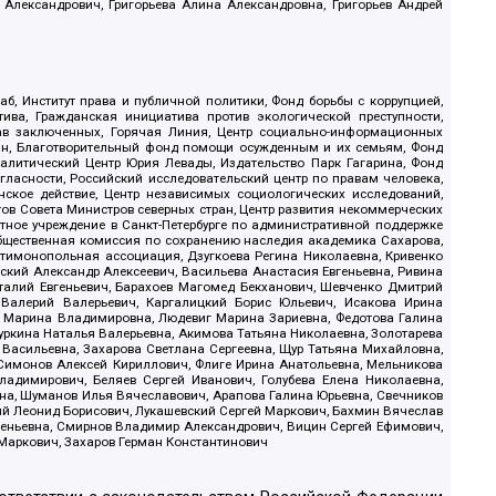
 Александрович, Григорьева Алина Александровна, Григорьев Андрей
б, Институт права и публичной политики, Фонд борьбы с коррупцией,
ива, Гражданская инициатива против экологической преступности,
рав заключенных, Горячая Линия, Центр социально-информационных
дан, Благотворительный фонд помощи осужденным и их семьям, Фонд
 Аналитический Центр Юрия Левады, Издательство Парк Гагарина, Фонд
гласности, Российский исследовательский центр по правам человека,
ское действие, Центр независимых социологических исследований,
в Совета Министров северных стран, Центр развития некоммерческих
стное учреждение в Санкт-Петербурге по административной поддержке
Общественная комиссия по сохранению наследия академика Сахарова,
нтимонопольная ассоциация, Дзугкоева Регина Николаевна, Кривенко
кий Александр Алексеевич, Васильева Анастасия Евгеньевна, Ривина
италий Евгеньевич, Барахоев Магомед Бекханович, Шевченко Дмитрий
 Валерий Валерьевич, Каргалицкий Борис Юльевич, Исакова Ирина
ва Марина Владимировна, Людевиг Марина Зариевна, Федотова Галина
уркина Наталья Валерьевна, Акимова Татьяна Николаевна, Золотарева
 Васильевна, Захарова Светлана Сергеевна, Щур Татьяна Михайловна,
 Симонов Алексей Кириллович, Флиге Ирина Анатольевна, Мельникова
адимирович, Беляев Сергей Иванович, Голубева Елена Николаевна,
вна, Шуманов Илья Вячеславович, Арапова Галина Юрьевна, Свечников
ий Леонид Борисович, Лукашевский Сергей Маркович, Бахмин Вячеслав
геньевна, Смирнов Владимир Александрович, Вицин Сергей Ефимович,
 Маркович, Захаров Герман Константинович