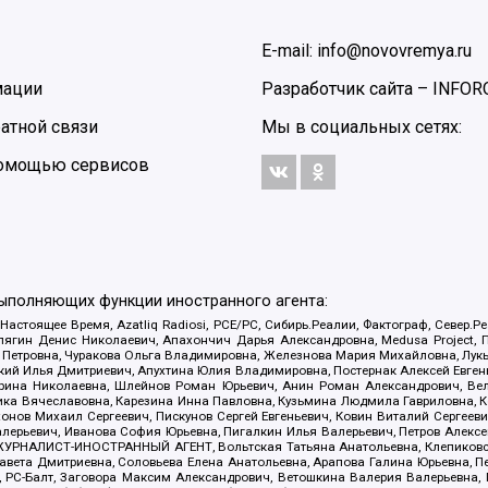
E-mail: info@novovremya.ru
мации
Разработчик сайта –
INFOR
атной связи
Мы в социальных сетях:
 помощью сервисов
выполняющих функции иностранного агента:
 Настоящее Время, Azatliq Radiosi, PCE/PC, Сибирь.Реалии, Фактограф, Север
ягин Денис Николаевич, Апахончич Дарья Александровна, Medusa Project, П
етровна, Чуракова Ольга Владимировна, Железнова Мария Михайловна, Лукьян
й Илья Дмитриевич, Апухтина Юлия Владимировна, Постернак Алексей Евгеньев
рина Николаевна, Шлейнов Роман Юрьевич, Анин Роман Александрович, Вел
оника Вячеславовна, Карезина Инна Павловна, Кузьмина Людмила Гавриловна
ов Михаил Сергеевич, Пискунов Сергей Евгеньевич, Ковин Виталий Сергеевич
алерьевич, Иванова София Юрьевна, Пигалкин Илья Валерьевич, Петров Алексе
а, ЖУРНАЛИСТ-ИНОСТРАННЫЙ АГЕНТ, Вольтская Татьяна Анатольевна, Клепиков
авета Дмитриевна, Соловьева Елена Анатольевна, Арапова Галина Юрьевна, П
иа, РС-Балт, Заговора Максим Александрович, Ветошкина Валерия Валерьевна