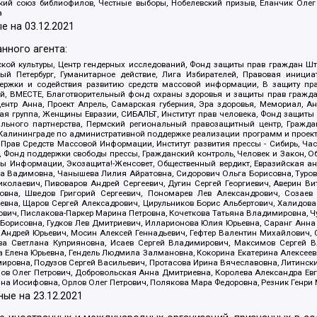
ский союз библиофилов, Честные выборы, Нобелевский призыв, Еланчик Олег
а
е на
03.12.2021
нного агента:
ой культуры, Центр гендерных исследований, Фонд защиты прав граждан Шта
 Петербург, Гуманитарное действие, Лига Избирателей, Правовая инициат
держки и содействия развитию средств массовой информации, В защиту п
ий, ВМЕСТЕ, Благотворительный фонд охраны здоровья и защиты прав граж
, центр Анна, Проект Апрель, Самарская губерния, Эра здоровья, Мемориал,
я группа, Женщины Евразии, СИБАЛЬТ, Институт прав человека, Фонд защиты 
льного партнерства, Пермский региональный правозащитный центр, Граждан
лининграде по административной поддержке реализации программ и проекто
 Прав Средств Массовой Информации, Институт развития прессы - Сибирь, Ча
, Фонд поддержки свободы прессы, Гражданский контроль, Человек и Закон, 
оды Информации, Экозащита!-Женсовет, Общественный вердикт, Евразийская а
 Вадимовна, Чанышева Лилия Айратовна, Сидорович Ольга Борисовна, Туровс
олаевич, Пивоваров Андрей Сергеевич, Дугин Сергей Георгиевич, Аверин В
вна, Шведов Григорий Сергеевич, Пономарев Лев Александрович, Созаев
евна, Щаров Сергей Алексадрович, Цирульников Борис Альбертович, Халидо
ович, Пислакова-Паркер Марина Петровна, Кочеткова Татьяна Владимировна, Ч
Борисовна, Гудков Лев Дмитриевич, Илларионова Юлия Юрьевна, Саранг Анна
Андрей Юрьевич, Мосин Алексей Геннадьевич, Гефтер Валентин Михайлович,
а Светлана Куприяновна, Исаев Сергей Владимирович, Максимов Сергей Вл
а Елена Юрьевна, Гендель Людмила Залмановна, Кокорина Екатерина Алексее
ровна, Подузов Сергей Васильевич, Протасова Ирина Вячеславовна, Литинск
ов Олег Петрович, Добровольская Анна Дмитриевна, Королева Александра Ев
яна Иосифовна, Орлов Олег Петрович, Полякова Мара Федоровна, Резник Генри
ные на
23.12.2021