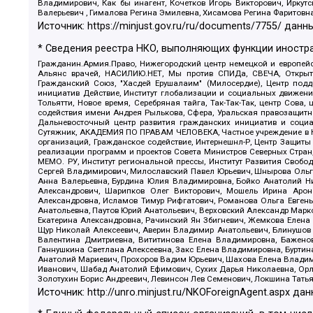
Владимирович, Как бы инагент, Кочетков Игорь Викторович, Иркут
Валерьевич , Гималова Регина Эмилевна, Хисамова Регина Фаритовн
Источник:
https://minjust.gov.ru/ru/documents/7755/
данны
* Сведения реестра НКО, выполняющих функции иностра
Гражданин.Армия.Право, Нижегородский центр немецкой и европейск
Альянс врачей, НАСИЛИЮ.НЕТ, Мы против СПИДа, СВЕЧА, Открытый
Гражданский Союз, "Хасдей Ерушалаим" (Милосердие), Центр под
инициатив Действие, Институт глобализации и социальных движен
Тольятти, Новое время, Серебряная тайга, Так-Так-Так, центр Сова
содействия имени Андрея Рылькова, Сфера, Уральская правозащитна
Дальневосточный центр развития гражданских инициатив и социа
Сутяжник, АКАДЕМИЯ ПО ПРАВАМ ЧЕЛОВЕКА, Частное учреждение в Ка
организаций, Гражданское содействие, Интернешнл-Р, Центр Защиты
реализации программ и проектов Совета Министров Северных Стран
МЕМО. РУ, Институт региональной прессы, Институт Развития Своб
Сергей Владимирович, Милославский Павел Юрьевич, Шнырова Ольга
Анна Валерьевна, Бурдина Юлия Владимировна, Бойко Анатолий Ник
Александрович, Шарипков Олег Викторович, Мошель Ирина Ароно
Александровна, Исламов Тимур Рифгатович, Романова Ольга Евгень
Анатольевна, Паутов Юрий Анатольевич, Верховский Александр Марк
Екатерина Александровна, Рачинский Ян Збигневич, Жемкова Елена 
Щур Николай Алексеевич, Аверин Владимир Анатольевич, Блинушов 
Валентина Дмитриевна, Вититинова Елена Владимировна, Баженов
Ганнушкина Светлана Алексеевна, Закс Елена Владимировна, Буртин
Анатолий Мариевич, Прохоров Вадим Юрьевич, Шахова Елена Владими
Иванович, Шабад Анатолий Ефимович, Сухих Дарья Николаевна, Орл
Золотухин Борис Андреевич, Левинсон Лев Семенович, Локшина Тать
Источник:
http://unro.minjust.ru/NKOForeignAgent.aspx
дан