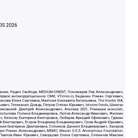
OS
2026
.Реалии, Радио Свобода, MEDIUM-ORIENT, Пономарев Лев Александрович,
ервое антикоррупционное СМИ, VTimes.io, Баданин Роман Сергеевич,
ова Юлия Сергеевна, Маетная Елизавета Витальевна, The Insider SIA,
ич, Телеканал Дождь, Петров Степан Юрьевич, Istories fonds, Шмагун
иковский Дмитрий Александрович, Альтаир 2021, Ромашки монолит,
, Костылева Полина Владимировна, Лютов Александр Иванович, Жилкин
, Кильтау Екатерина Викторовна, Любарев Аркадий Ефимович, Гурман
й Викторович, Егоров Владимир Владимирович, Гусев Андрей Юрьевич,
ская Екатерина Дмитриевна, Сотников Даниил Владимирович, Захаров
ерл Роман Александрович, МЕМО, Mason G.E.S. Anonymous Foundation,
, Павлов Иван Юрьевич, Скворцова Елена Сергеевна, Оленичев Максим