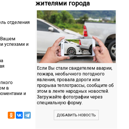
жителями города
ель отделения
в Вашем
и успехами и
на
ая
Если Вы стали свидетелем аварии,
пожара, необычного погодного
явления, провала дороги или
епкого
прорыва теплотрассы, сообщите об
ом в
этом в ленте народных новостей.
моментами и
Загружайте фотографии через
специальную форму.
ДОБАВИТЬ НОВОСТЬ