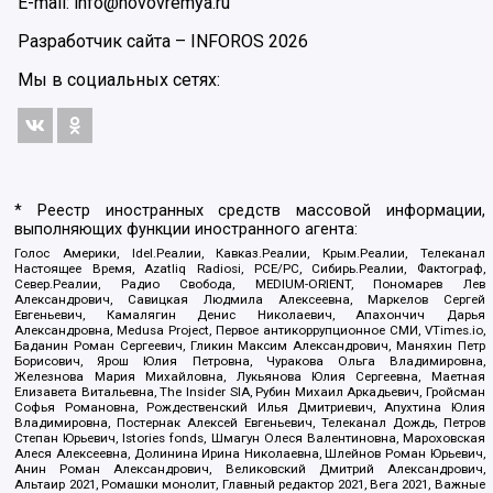
E-mail: info@novovremya.ru
Разработчик сайта –
INFOROS
2026
Мы в социальных сетях:
* Реестр иностранных средств массовой информации,
выполняющих функции иностранного агента:
Голос Америки, Idel.Реалии, Кавказ.Реалии, Крым.Реалии, Телеканал
Настоящее Время, Azatliq Radiosi, PCE/PC, Сибирь.Реалии, Фактограф,
Север.Реалии, Радио Свобода, MEDIUM-ORIENT, Пономарев Лев
Александрович, Савицкая Людмила Алексеевна, Маркелов Сергей
Евгеньевич, Камалягин Денис Николаевич, Апахончич Дарья
Александровна, Medusa Project, Первое антикоррупционное СМИ, VTimes.io,
Баданин Роман Сергеевич, Гликин Максим Александрович, Маняхин Петр
Борисович, Ярош Юлия Петровна, Чуракова Ольга Владимировна,
Железнова Мария Михайловна, Лукьянова Юлия Сергеевна, Маетная
Елизавета Витальевна, The Insider SIA, Рубин Михаил Аркадьевич, Гройсман
Софья Романовна, Рождественский Илья Дмитриевич, Апухтина Юлия
Владимировна, Постернак Алексей Евгеньевич, Телеканал Дождь, Петров
Степан Юрьевич, Istories fonds, Шмагун Олеся Валентиновна, Мароховская
Алеся Алексеевна, Долинина Ирина Николаевна, Шлейнов Роман Юрьевич,
Анин Роман Александрович, Великовский Дмитрий Александрович,
Альтаир 2021, Ромашки монолит, Главный редактор 2021, Вега 2021, Важные