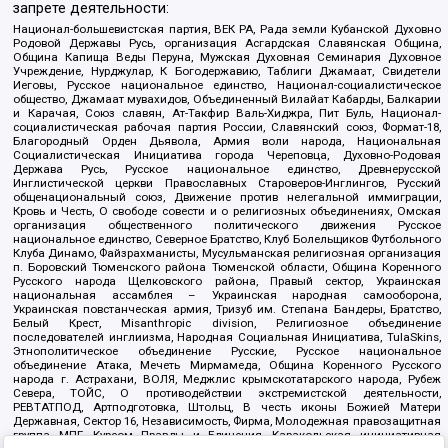
запрете деятельности:
Национал-большевистская партия, ВЕК РА, Рада земли Кубанской Духовно
Родовой Державы Русь, организация Асгардская Славянская Община,
Община Капища Веды Перуна, Мужская Духовная Семинария Духовное
Учреждение, Нурджулар, К Богодержавию, Таблиги Джамаат, Свидетели
Иеговы, Русское национальное единство, Национал-социалистическое
общество, Джамаат мувахидов, Объединенный Вилайат Кабарды, Балкарии
и Карачая, Союз славян, Ат-Такфир Валь-Хиджра, Пит Буль, Национал-
социалистическая рабочая партия России, Славянский союз, Формат-18,
Благородный Орден Дьявола, Армия воли народа, Национальная
Социалистическая Инициатива города Череповца, Духовно-Родовая
Держава Русь, Русское национальное единство, Древнерусской
Инглистической церкви Православных Староверов-Инглингов, Русский
общенациональный союз, Движение против нелегальной иммиграции,
Кровь и Честь, О свободе совести и о религиозных объединениях, Омская
организация общественного политического движения Русское
национальное единство, Северное Братство, Клуб Болельщиков Футбольного
Клуба Динамо, Файзрахманисты, Мусульманская религиозная организация
п. Боровский Тюменского района Тюменской области, Община Коренного
Русского народа Щелковского района, Правый сектор, Украинская
национальная ассамблея – Украинская народная самооборона,
Украинская повстанческая армия, Тризуб им. Степана Бандеры, Братство,
Белый Крест, Misanthropic division, Религиозное объединение
последователей инглиизма, Народная Социальная Инициатива, TulaSkins,
Этнополитическое объединение Русские, Русское национальное
объединение Атака, Мечеть Мирмамеда, Община Коренного Русского
народа г. Астрахани, ВОЛЯ, Меджлис крымскотатарского народа, Рубеж
Севера, ТОЙС, О противодействии экстремистской деятельности,
РЕВТАТПОД, Артподготовка, Штольц, В честь иконы Божией Матери
Державная, Сектор 16, Независимость, Фирма, Молодежная правозащитная
группа МПГ, Курсом Правды и Единения, Каракольская инициативная