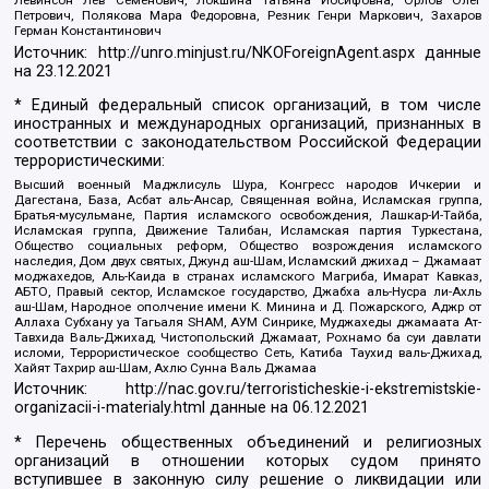
Левинсон Лев Семенович, Локшина Татьяна Иосифовна, Орлов Олег
Петрович, Полякова Мара Федоровна, Резник Генри Маркович, Захаров
Герман Константинович
Источник:
http://unro.minjust.ru/NKOForeignAgent.aspx
данные
на
23.12.2021
* Единый федеральный список организаций, в том числе
иностранных и международных организаций, признанных в
соответствии с законодательством Российской Федерации
террористическими:
Высший военный Маджлисуль Шура, Конгресс народов Ичкерии и
Дагестана, База, Асбат аль-Ансар, Священная война, Исламская группа,
Братья-мусульмане, Партия исламского освобождения, Лашкар-И-Тайба,
Исламская группа, Движение Талибан, Исламская партия Туркестана,
Общество социальных реформ, Общество возрождения исламского
наследия, Дом двух святых, Джунд аш-Шам, Исламский джихад – Джамаат
моджахедов, Аль-Каида в странах исламского Магриба, Имарат Кавказ,
АБТО, Правый сектор, Исламское государство, Джабха аль-Нусра ли-Ахль
аш-Шам, Народное ополчение имени К. Минина и Д. Пожарского, Аджр от
Аллаха Субхану уа Тагьаля SHAM, АУМ Синрике, Муджахеды джамаата Ат-
Тавхида Валь-Джихад, Чистопольский Джамаат, Рохнамо ба суи давлати
исломи, Террористическое сообщество Сеть, Катиба Таухид валь-Джихад,
Хайят Тахрир аш-Шам, Ахлю Сунна Валь Джамаа
Источник:
http://nac.gov.ru/terroristicheskie-i-ekstremistskie-
organizacii-i-materialy.html
данные на
06.12.2021
* Перечень общественных объединений и религиозных
организаций в отношении которых судом принято
вступившее в законную силу решение о ликвидации или