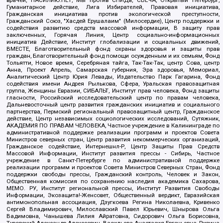
врачей, НАСИЛИЮ.НЕТ, Мы против СПИДа, СВЕЧА, Открытый Петербург,
Гуманитарное действие, Лига Избирателей, Правовая инициатива,
Гражданская инициатива против экологической преступности,
Гражданский Союз, "Хасдей Ерушалаим" (Милосердие), Центр поддержки и
содействия развитию средств массовой информации, В защиту прав
заключенных, Горячая Линия, Центр социально-информационных
инициатив Действие, Институт глобализации и социальных движений,
ВМЕСТЕ, Благотворительный фонд охраны здоровья и защиты прав
граждан, Благотворительный фонд помощи осужденным и их семьям, Фонд
Тольятти, Новое время, Серебряная тайга, Так-Так-Так, центр Сова, центр
Анна, Проект Апрель, Самарская губерния, Эра здоровья, Мемориал,
Аналитический Центр Юрия Левады, Издательство Парк Гагарина, Фонд
содействия имени Андрея Рылькова, Сфера, Уральская правозащитная
группа, Женщины Евразии, СИБАЛЬТ, Институт прав человека, Фонд защиты
гласности, Российский исследовательский центр по правам человека,
Дальневосточный центр развития гражданских инициатив и социального
партнерства, Пермский региональный правозащитный центр, Гражданское
действие, Центр независимых социологических исследований, Сутяжник,
АКАДЕМИЯ ПО ПРАВАМ ЧЕЛОВЕКА, Частное учреждение в Калининграде по
административной поддержке реализации программ и проектов Совета
Министров северных стран, Центр развития некоммерческих организаций,
Гражданское содействие, Интернешнл-Р, Центр Защиты Прав Средств
Массовой Информации, Институт развития прессы - Сибирь, Частное
учреждение в Санкт-Петербурге по административной поддержке
реализации программ и проектов Совета Министров Северных Стран, Фонд
поддержки свободы прессы, Гражданский контроль, Человек и Закон,
Общественная комиссия по сохранению наследия академика Сахарова,
МЕМО. РУ, Институт региональной прессы, Институт Развития Свободы
Информации, Экозащита!-Женсовет, Общественный вердикт, Евразийская
антимонопольная ассоциация, Дзугкоева Регина Николаевна, Кривенко
Сергей Владимирович, Милославский Павел Юрьевич, Шнырова Ольга
Вадимовна, Чанышева Лилия Айратовна, Сидорович Ольга Борисовна,