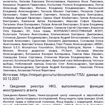
иноагенты, Каткова Вероника Вячеславовна, Карезина Инна Павловна,
Кузьмина Людмила Гавриловна, Костылева Полина Владимировна, Лютов
Александр Иванович, Жилкин Владимир Владимирович, Жилинский
Владимир Александрович, Тихонов Михаил Сергеевич, Пискунов Сергей
Евгеньевич, Ковин Виталий Сергеевич, Кильтау Екатерина Викторовна,
Любарев Аркадий Ефимович, Гурман Юрий Альбертович, Грезев Александр
Викторович, Важенков Артем Валерьевич, Иванова София Юрьевна,
Пигалкин Илья Валерьевич, Петров Алексей Викторович, Егоров Владимир
Владимирович, Гусев Андрей Юрьевич, Смирнов Сергей Сергеевич, Верзилов
Петр Юрьевич, ЗП, Зона права, ЖУРНАЛИСТ-ИНОСТРАННЫЙ АГЕНТ,
Вольтская Татьяна Анатольевна, Клепиковская Екатерина Дмитриевна,
Сотников Даниил Владимирович, Захаров Андрей Вячеславович, Симонов
Евгений Алексеевич, Сурначева Елизавета Дмитриевна, Соловьева Елена
Анатольевна, Арапова Галина Юрьевна, Перл Роман Александрович, МЕМО,
Mason G.E.S. Anonymous Foundation, Stichting Bellingcat, Якутия – Наше
Мнение, Москоу диджитал медиа, РС-Балт, Заговора Максим
Александрович, Ветошкина Валерия Валерьевна, Павлов Иван Юрьевич,
Скворцова Елена Сергеевна, Оленичев Максим Владимирович, Как бы
инагент, Кочетков Игорь Викторович, Иркутский союз библиофилов, Честные
выборы, Нобелевский призыв, Еланчик Олег Александрович, Григорьева
Алина Александровна, Григорьев Андрей Валерьевич , Гималова Регина
Эмилевна, Хисамова Регина Фаритовна
Источник:
https://minjust.gov.ru/ru/documents/7755/
данные на
03.12.2021
* Сведения реестра НКО, выполняющих функции
иностранного агента:
Гражданин.Армия.Право, Нижегородский центр немецкой и европейской
культуры, Центр гендерных исследований, Фонд защиты прав граждан Штаб,
Институт права и публичной политики, Фонд борьбы с коррупцией, Альянс