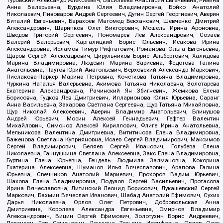
Туровский Александр Алексеевич, Васильева Анастасия Евгеньевна, Ривина
Анна Валерьевна, Бурдина Юлия Владимировна, Бойко Анатолий
Николаевич, Пивоваров Андрей Сергеевич, Дугин Сергей Георгиевич, Аверин
Виталий Евгеньевич, Барахоев Магомед Бекханович, Шевченко Дмитрий
Александрович, Шарипков Олег Викторович, Мошель Ирина Ароновна,
Шведов Григорий Сергеевич, Пономарев Лев Александрович, Созаев
Валерий Валерьевич, Каргалицкий Борис Юльевич, Исакова Ирина
Александровна, Исламов Тимур Рифгатович, Романова Ольга Евгеньевна,
Щаров Сергей Алексадрович, Цирульников Борис Альбертович, Халидова
Марина Владимировна, Людевиг Марина Зариевна, Федотова Галина
Анатольевна, Паутов Юрий Анатольевич, Верховский Александр Маркович,
Пислакова-Паркер Марина Петровна, Кочеткова Татьяна Владимировна,
Чуркина Наталья Валерьевна, Акимова Татьяна Николаевна, Золотарева
Екатерина Александровна, Рачинский Ян Збигневич, Жемкова Елена
Борисовна, Гудков Лев Дмитриевич, Илларионова Юлия Юрьевна, Саранг
Анна Васильевна, Захарова Светлана Сергеевна, Щур Татьяна Михайловна,
Щур Николай Алексеевич, Аверин Владимир Анатольевич, Блинушов
Андрей Юрьевич, Мосин Алексей Геннадьевич, Гефтер Валентин
Михайлович, Симонов Алексей Кириллович, Флиге Ирина Анатольевна,
Мельникова Валентина Дмитриевна, Вититинова Елена Владимировна,
Баженова Светлана Куприяновна, Исаев Сергей Владимирович, Максимов
Сергей Владимирович, Беляев Сергей Иванович, Голубева Елена
Николаевна, Ганнушкина Светлана Алексеевна, Закс Елена Владимировна,
Буртина Елена Юрьевна, Гендель Людмила Залмановна, Кокорина
Екатерина Алексеевна, Шуманов Илья Вячеславович, Арапова Галина
Юрьевна, Свечников Анатолий Мариевич, Прохоров Вадим Юрьевич,
Шахова Елена Владимировна, Подузов Сергей Васильевич, Протасова
Ирина Вячеславовна, Литинский Леонид Борисович, Лукашевский Сергей
Маркович, Бахмин Вячеслав Иванович, Шабад Анатолий Ефимович, Сухих
Дарья Николаевна, Орлов Олег Петрович, Добровольская Анна
Дмитриевна, Королева Александра Евгеньевна, Смирнов Владимир
Александрович, Вицин Сергей Ефимович, Золотухин Борис Андреевич,