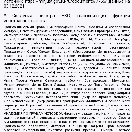
Источник:
https://minjust.gov.ru/ru/documents/7755/
данные на
03.12.2021
* Сведения реестра НКО, выполняющих функции
иностранного агента:
Гражданин.Армия.Право, Нижегородский центр немецкой и европейской
культуры, Центр гендерных исследований, Фонд защиты прав граждан Штаб,
Институт права и публичной политики, Фонд борьбы с коррупцией, Альянс
врачей, НАСИЛИЮ.НЕТ, Мы против СПИДа, СВЕЧА, Открытый Петербург,
Гуманитарное действие, Лига Избирателей, Правовая инициатива,
Гражданская инициатива против экологической преступности,
Гражданский Союз, "Хасдей Ерушалаим" (Милосердие), Центр поддержки и
содействия развитию средств массовой информации, В защиту прав
заключенных, Горячая Линия, Центр социально-информационных
инициатив Действие, Институт глобализации и социальных движений,
ВМЕСТЕ, Благотворительный фонд охраны здоровья и защиты прав
граждан, Благотворительный фонд помощи осужденным и их семьям, Фонд
Тольятти, Новое время, Серебряная тайга, Так-Так-Так, центр Сова, центр
Анна, Проект Апрель, Самарская губерния, Эра здоровья, Мемориал,
Аналитический Центр Юрия Левады, Издательство Парк Гагарина, Фонд
содействия имени Андрея Рылькова, Сфера, Уральская правозащитная
группа, Женщины Евразии, СИБАЛЬТ, Институт прав человека, Фонд защиты
гласности, Российский исследовательский центр по правам человека,
Дальневосточный центр развития гражданских инициатив и социального
партнерства, Пермский региональный правозащитный центр, Гражданское
действие, Центр независимых социологических исследований, Сутяжник,
АКАДЕМИЯ ПО ПРАВАМ ЧЕЛОВЕКА, Частное учреждение в Калининграде по
административной поддержке реализации программ и проектов Совета
Министров северных стран, Центр развития некоммерческих организаций,
Гражданское содействие, Интернешнл-Р, Центр Защиты Прав Средств
Массовой Информации, Институт развития прессы - Сибирь, Частное