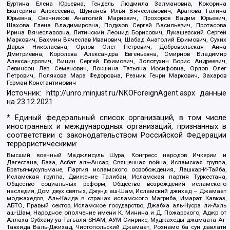
Буртина Елена Юрьевна, Гендель Людмила Залмановна, Кокорина
Екатерина Алексеевна, Шуманов Илья Вячеславович, Арапова Галина
Юрьевна, Свечников Анатолий Мариевич, Прохоров Вадим Юрьевич,
Шахова Елена Владимировна, Подузов Сергей Васильевич, Протасова
Ирина Вячеславовна, Литинский Леонид Борисович, Лукашевский Сергей
Маркович, Бахмин Вячеслав Иванович, Шабад Анатолий Ефимович, Сухих
Дарья Николаевна, Орлов Олег Петрович, Добровольская Анна
Дмитриевна, Королева Александра Евгеньевна, Смирнов Владимир
Александрович, Вицин Сергей Ефимович, Золотухин Борис Андреевич,
Левинсон Лев Семенович, Локшина Татьяна Иосифовна, Орлов Олег
Петрович, Полякова Мара Федоровна, Резник Генри Маркович, Захаров
Герман Константинович
Источник:
http://unro.minjust.ru/NKOForeignAgent.aspx
данные
на
23.12.2021
* Единый федеральный список организаций, в том числе
иностранных и международных организаций, признанных в
соответствии с законодательством Российской Федерации
террористическими:
Высший военный Маджлисуль Шура, Конгресс народов Ичкерии и
Дагестана, База, Асбат аль-Ансар, Священная война, Исламская группа,
Братья-мусульмане, Партия исламского освобождения, Лашкар-И-Тайба,
Исламская группа, Движение Талибан, Исламская партия Туркестана,
Общество социальных реформ, Общество возрождения исламского
наследия, Дом двух святых, Джунд аш-Шам, Исламский джихад – Джамаат
моджахедов, Аль-Каида в странах исламского Магриба, Имарат Кавказ,
АБТО, Правый сектор, Исламское государство, Джабха аль-Нусра ли-Ахль
аш-Шам, Народное ополчение имени К. Минина и Д. Пожарского, Аджр от
Аллаха Субхану уа Тагьаля SHAM, АУМ Синрике, Муджахеды джамаата Ат-
Тавхида Валь-Джихад, Чистопольский Джамаат, Рохнамо ба суи давлати