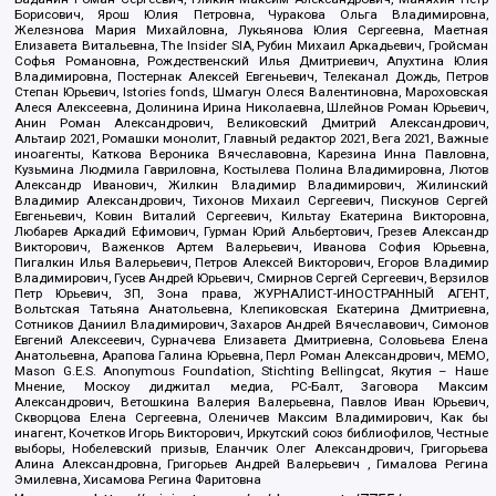
Борисович, Ярош Юлия Петровна, Чуракова Ольга Владимировна,
Железнова Мария Михайловна, Лукьянова Юлия Сергеевна, Маетная
Елизавета Витальевна, The Insider SIA, Рубин Михаил Аркадьевич, Гройсман
Софья Романовна, Рождественский Илья Дмитриевич, Апухтина Юлия
Владимировна, Постернак Алексей Евгеньевич, Телеканал Дождь, Петров
Степан Юрьевич, Istories fonds, Шмагун Олеся Валентиновна, Мароховская
Алеся Алексеевна, Долинина Ирина Николаевна, Шлейнов Роман Юрьевич,
Анин Роман Александрович, Великовский Дмитрий Александрович,
Альтаир 2021, Ромашки монолит, Главный редактор 2021, Вега 2021, Важные
иноагенты, Каткова Вероника Вячеславовна, Карезина Инна Павловна,
Кузьмина Людмила Гавриловна, Костылева Полина Владимировна, Лютов
Александр Иванович, Жилкин Владимир Владимирович, Жилинский
Владимир Александрович, Тихонов Михаил Сергеевич, Пискунов Сергей
Евгеньевич, Ковин Виталий Сергеевич, Кильтау Екатерина Викторовна,
Любарев Аркадий Ефимович, Гурман Юрий Альбертович, Грезев Александр
Викторович, Важенков Артем Валерьевич, Иванова София Юрьевна,
Пигалкин Илья Валерьевич, Петров Алексей Викторович, Егоров Владимир
Владимирович, Гусев Андрей Юрьевич, Смирнов Сергей Сергеевич, Верзилов
Петр Юрьевич, ЗП, Зона права, ЖУРНАЛИСТ-ИНОСТРАННЫЙ АГЕНТ,
Вольтская Татьяна Анатольевна, Клепиковская Екатерина Дмитриевна,
Сотников Даниил Владимирович, Захаров Андрей Вячеславович, Симонов
Евгений Алексеевич, Сурначева Елизавета Дмитриевна, Соловьева Елена
Анатольевна, Арапова Галина Юрьевна, Перл Роман Александрович, МЕМО,
Mason G.E.S. Anonymous Foundation, Stichting Bellingcat, Якутия – Наше
Мнение, Москоу диджитал медиа, РС-Балт, Заговора Максим
Александрович, Ветошкина Валерия Валерьевна, Павлов Иван Юрьевич,
Скворцова Елена Сергеевна, Оленичев Максим Владимирович, Как бы
инагент, Кочетков Игорь Викторович, Иркутский союз библиофилов, Честные
выборы, Нобелевский призыв, Еланчик Олег Александрович, Григорьева
Алина Александровна, Григорьев Андрей Валерьевич , Гималова Регина
Эмилевна, Хисамова Регина Фаритовна