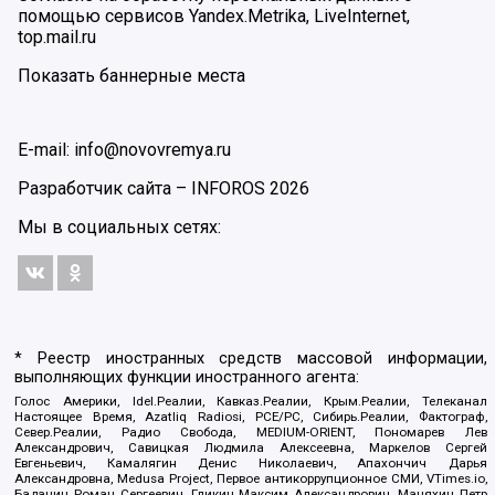
помощью сервисов Yandex.Metrika, LiveInternet,
top.mail.ru
Показать баннерные места
E-mail: info@novovremya.ru
Разработчик сайта –
INFOROS
2026
Мы в социальных сетях:
* Реестр иностранных средств массовой информации,
выполняющих функции иностранного агента:
Голос Америки, Idel.Реалии, Кавказ.Реалии, Крым.Реалии, Телеканал
Настоящее Время, Azatliq Radiosi, PCE/PC, Сибирь.Реалии, Фактограф,
Север.Реалии, Радио Свобода, MEDIUM-ORIENT, Пономарев Лев
Александрович, Савицкая Людмила Алексеевна, Маркелов Сергей
Евгеньевич, Камалягин Денис Николаевич, Апахончич Дарья
Александровна, Medusa Project, Первое антикоррупционное СМИ, VTimes.io,
Баданин Роман Сергеевич, Гликин Максим Александрович, Маняхин Петр