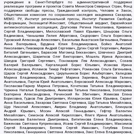
учреждение в Санкт-Петербурге по административной поддержке
реализации программ и проектов Совета Министров Северных Стран, Фонд
поддержки свободы прессы, Гражданский контроль, Человек и Закон,
Общественная комиссия по сохранению наследия академика Сахарова,
МЕМО. РУ, Институт региональной прессы, Институт Развития Свободы
Информации, Экозащита!-Женсовет, Общественный вердикт, Евразийская
антимонопольная ассоциация, Дзугкоева Регина Николаевна, Кривенко
Сергей Владимирович, Милославский Павел Юрьевич, Шнырова Ольга
Вадимовна, Чанышева Лилия Айратовна, Сидорович Ольга Борисовна,
Туровский Александр Алексеевич, Васильева Анастасия Евгеньевна, Ривина
Анна Валерьевна, Бурдина Юлия Владимировна, Бойко Анатолий
Николаевич, Пивоваров Андрей Сергеевич, Дугин Сергей Георгиевич, Аверин
Виталий Евгеньевич, Барахоев Магомед Бекханович, Шевченко Дмитрий
Александрович, Шарипков Олег Викторович, Мошель Ирина Ароновна,
Шведов Григорий Сергеевич, Пономарев Лев Александрович, Созаев
Валерий Валерьевич, Каргалицкий Борис Юльевич, Исакова Ирина
Александровна, Исламов Тимур Рифгатович, Романова Ольга Евгеньевна,
Щаров Сергей Алексадрович, Цирульников Борис Альбертович, Халидова
Марина Владимировна, Людевиг Марина Зариевна, Федотова Галина
Анатольевна, Паутов Юрий Анатольевич, Верховский Александр Маркович,
Пислакова-Паркер Марина Петровна, Кочеткова Татьяна Владимировна,
Чуркина Наталья Валерьевна, Акимова Татьяна Николаевна, Золотарева
Екатерина Александровна, Рачинский Ян Збигневич, Жемкова Елена
Борисовна, Гудков Лев Дмитриевич, Илларионова Юлия Юрьевна, Саранг
Анна Васильевна, Захарова Светлана Сергеевна, Щур Татьяна Михайловна,
Щур Николай Алексеевич, Аверин Владимир Анатольевич, Блинушов
Андрей Юрьевич, Мосин Алексей Геннадьевич, Гефтер Валентин
Михайлович, Симонов Алексей Кириллович, Флиге Ирина Анатольевна,
Мельникова Валентина Дмитриевна, Вититинова Елена Владимировна,
Баженова Светлана Куприяновна, Исаев Сергей Владимирович, Максимов
Сергей Владимирович, Беляев Сергей Иванович, Голубева Елена
Николаевна, Ганнушкина Светлана Алексеевна, Закс Елена Владимировна,