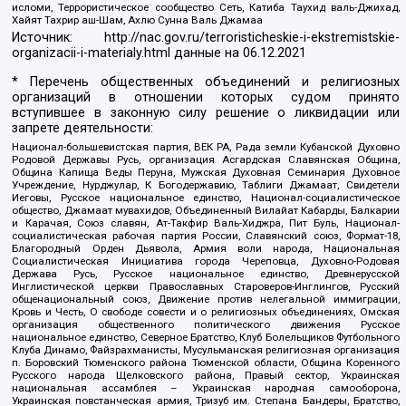
исломи, Террористическое сообщество Сеть, Катиба Таухид валь-Джихад,
Хайят Тахрир аш-Шам, Ахлю Сунна Валь Джамаа
Источник:
http://nac.gov.ru/terroristicheskie-i-ekstremistskie-
organizacii-i-materialy.html
данные на
06.12.2021
* Перечень общественных объединений и религиозных
организаций в отношении которых судом принято
вступившее в законную силу решение о ликвидации или
запрете деятельности:
Национал-большевистская партия, ВЕК РА, Рада земли Кубанской Духовно
Родовой Державы Русь, организация Асгардская Славянская Община,
Община Капища Веды Перуна, Мужская Духовная Семинария Духовное
Учреждение, Нурджулар, К Богодержавию, Таблиги Джамаат, Свидетели
Иеговы, Русское национальное единство, Национал-социалистическое
общество, Джамаат мувахидов, Объединенный Вилайат Кабарды, Балкарии
и Карачая, Союз славян, Ат-Такфир Валь-Хиджра, Пит Буль, Национал-
социалистическая рабочая партия России, Славянский союз, Формат-18,
Благородный Орден Дьявола, Армия воли народа, Национальная
Социалистическая Инициатива города Череповца, Духовно-Родовая
Держава Русь, Русское национальное единство, Древнерусской
Инглистической церкви Православных Староверов-Инглингов, Русский
общенациональный союз, Движение против нелегальной иммиграции,
Кровь и Честь, О свободе совести и о религиозных объединениях, Омская
организация общественного политического движения Русское
национальное единство, Северное Братство, Клуб Болельщиков Футбольного
Клуба Динамо, Файзрахманисты, Мусульманская религиозная организация
п. Боровский Тюменского района Тюменской области, Община Коренного
Русского народа Щелковского района, Правый сектор, Украинская
национальная ассамблея – Украинская народная самооборона,
Украинская повстанческая армия, Тризуб им. Степана Бандеры, Братство,