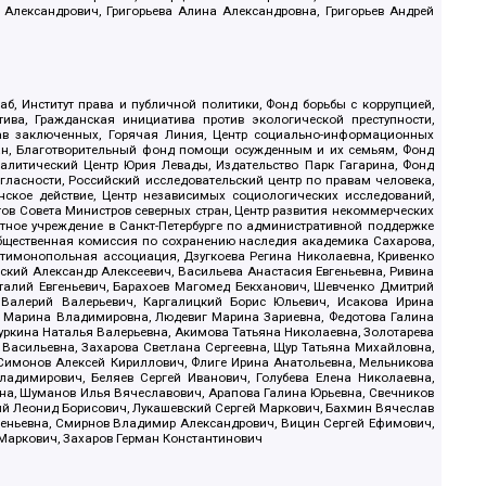
 Александрович, Григорьева Алина Александровна, Григорьев Андрей
б, Институт права и публичной политики, Фонд борьбы с коррупцией,
ива, Гражданская инициатива против экологической преступности,
рав заключенных, Горячая Линия, Центр социально-информационных
дан, Благотворительный фонд помощи осужденным и их семьям, Фонд
 Аналитический Центр Юрия Левады, Издательство Парк Гагарина, Фонд
гласности, Российский исследовательский центр по правам человека,
ское действие, Центр независимых социологических исследований,
в Совета Министров северных стран, Центр развития некоммерческих
стное учреждение в Санкт-Петербурге по административной поддержке
Общественная комиссия по сохранению наследия академика Сахарова,
нтимонопольная ассоциация, Дзугкоева Регина Николаевна, Кривенко
кий Александр Алексеевич, Васильева Анастасия Евгеньевна, Ривина
италий Евгеньевич, Барахоев Магомед Бекханович, Шевченко Дмитрий
 Валерий Валерьевич, Каргалицкий Борис Юльевич, Исакова Ирина
ва Марина Владимировна, Людевиг Марина Зариевна, Федотова Галина
уркина Наталья Валерьевна, Акимова Татьяна Николаевна, Золотарева
 Васильевна, Захарова Светлана Сергеевна, Щур Татьяна Михайловна,
 Симонов Алексей Кириллович, Флиге Ирина Анатольевна, Мельникова
адимирович, Беляев Сергей Иванович, Голубева Елена Николаевна,
вна, Шуманов Илья Вячеславович, Арапова Галина Юрьевна, Свечников
ий Леонид Борисович, Лукашевский Сергей Маркович, Бахмин Вячеслав
геньевна, Смирнов Владимир Александрович, Вицин Сергей Ефимович,
 Маркович, Захаров Герман Константинович