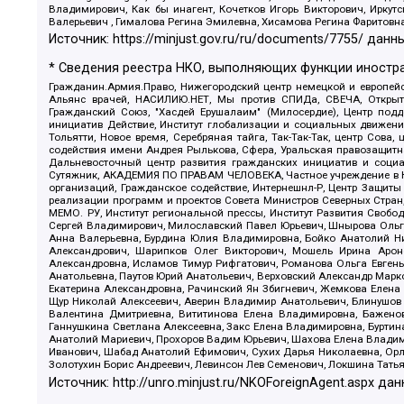
Владимирович, Как бы инагент, Кочетков Игорь Викторович, Иркут
Валерьевич , Гималова Регина Эмилевна, Хисамова Регина Фаритовн
Источник:
https://minjust.gov.ru/ru/documents/7755/
данны
* Сведения реестра НКО, выполняющих функции иностра
Гражданин.Армия.Право, Нижегородский центр немецкой и европейск
Альянс врачей, НАСИЛИЮ.НЕТ, Мы против СПИДа, СВЕЧА, Открытый
Гражданский Союз, "Хасдей Ерушалаим" (Милосердие), Центр под
инициатив Действие, Институт глобализации и социальных движен
Тольятти, Новое время, Серебряная тайга, Так-Так-Так, центр Сова
содействия имени Андрея Рылькова, Сфера, Уральская правозащитна
Дальневосточный центр развития гражданских инициатив и социа
Сутяжник, АКАДЕМИЯ ПО ПРАВАМ ЧЕЛОВЕКА, Частное учреждение в Ка
организаций, Гражданское содействие, Интернешнл-Р, Центр Защиты
реализации программ и проектов Совета Министров Северных Стран
МЕМО. РУ, Институт региональной прессы, Институт Развития Своб
Сергей Владимирович, Милославский Павел Юрьевич, Шнырова Ольга
Анна Валерьевна, Бурдина Юлия Владимировна, Бойко Анатолий Ник
Александрович, Шарипков Олег Викторович, Мошель Ирина Ароно
Александровна, Исламов Тимур Рифгатович, Романова Ольга Евгень
Анатольевна, Паутов Юрий Анатольевич, Верховский Александр Марк
Екатерина Александровна, Рачинский Ян Збигневич, Жемкова Елена 
Щур Николай Алексеевич, Аверин Владимир Анатольевич, Блинушов 
Валентина Дмитриевна, Вититинова Елена Владимировна, Баженов
Ганнушкина Светлана Алексеевна, Закс Елена Владимировна, Буртин
Анатолий Мариевич, Прохоров Вадим Юрьевич, Шахова Елена Владими
Иванович, Шабад Анатолий Ефимович, Сухих Дарья Николаевна, Орл
Золотухин Борис Андреевич, Левинсон Лев Семенович, Локшина Тать
Источник:
http://unro.minjust.ru/NKOForeignAgent.aspx
дан