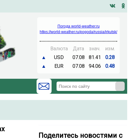
Погода world-weather.ru
https://world-weather.ru/pogoda/russia/irkutsk/
Валюта
Дата
знач.
изм.
▲
USD
07.08
81.41
0.28
▲
EUR
07.08
94.06
0.48
х️
Поделитесь новостями с