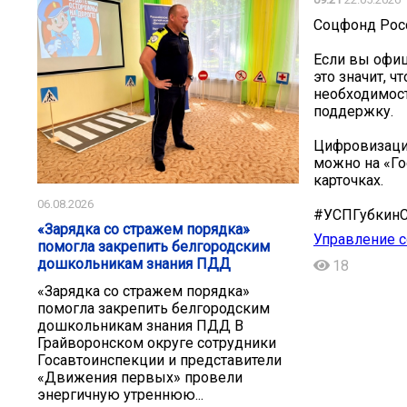
Соцфонд Росс
Если вы офиц
это значит, ч
необходимост
поддержку.
Цифровизаци
можно на «Го
карточках.
06.08.2026
#УСПГубкин
«Зарядка со стражем порядка»
Управление с
помогла закрепить белгородским
дошкольникам знания ПДД
18
«Зарядка со стражем порядка»
помогла закрепить белгородским
дошкольникам знания ПДД В
Грайворонском округе сотрудники
Госавтоинспекции и представители
«Движения первых» провели
энергичную утреннюю...