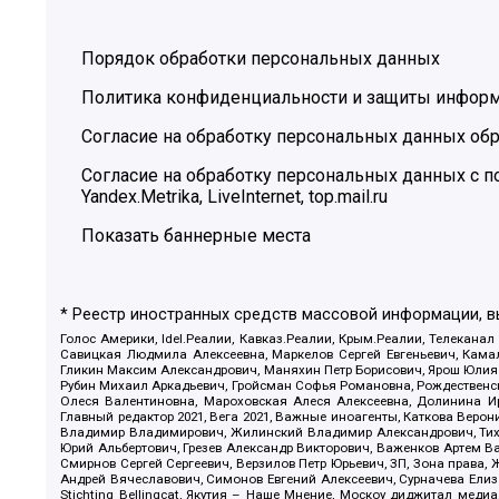
Порядок обработки персональных данных
Политика конфиденциальности и защиты инфор
Согласие на обработку персональных данных обр
Согласие на обработку персональных данных с
Yandex.Metrika, LiveInternet, top.mail.ru
Показать баннерные места
* Реестр иностранных средств массовой информации, 
Голос Америки, Idel.Реалии, Кавказ.Реалии, Крым.Реалии, Телеканал
Савицкая Людмила Алексеевна, Маркелов Сергей Евгеньевич, Камал
Гликин Максим Александрович, Маняхин Петр Борисович, Ярош Юлия П
Рубин Михаил Аркадьевич, Гройсман Софья Романовна, Рождественски
Олеся Валентиновна, Мароховская Алеся Алексеевна, Долинина И
Главный редактор 2021, Вега 2021, Важные иноагенты, Каткова Вер
Владимир Владимирович, Жилинский Владимир Александрович, Тихон
Юрий Альбертович, Грезев Александр Викторович, Важенков Артем В
Смирнов Сергей Сергеевич, Верзилов Петр Юрьевич, ЗП, Зона прав
Андрей Вячеславович, Симонов Евгений Алексеевич, Сурначева Елиз
Stichting Bellingcat, Якутия – Наше Мнение, Москоу диджитал мед