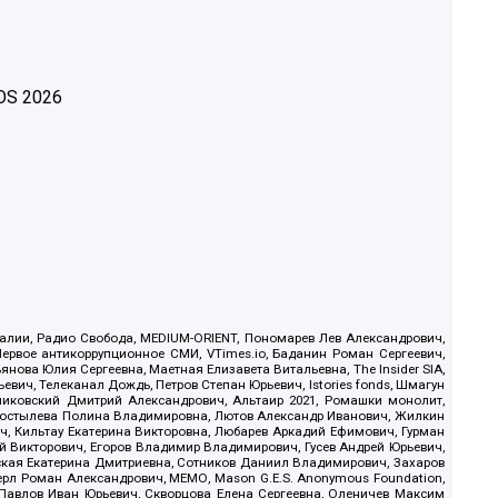
OS
2026
.Реалии, Радио Свобода, MEDIUM-ORIENT, Пономарев Лев Александрович,
ервое антикоррупционное СМИ, VTimes.io, Баданин Роман Сергеевич,
ова Юлия Сергеевна, Маетная Елизавета Витальевна, The Insider SIA,
ич, Телеканал Дождь, Петров Степан Юрьевич, Istories fonds, Шмагун
иковский Дмитрий Александрович, Альтаир 2021, Ромашки монолит,
, Костылева Полина Владимировна, Лютов Александр Иванович, Жилкин
, Кильтау Екатерина Викторовна, Любарев Аркадий Ефимович, Гурман
й Викторович, Егоров Владимир Владимирович, Гусев Андрей Юрьевич,
ская Екатерина Дмитриевна, Сотников Даниил Владимирович, Захаров
ерл Роман Александрович, МЕМО, Mason G.E.S. Anonymous Foundation,
, Павлов Иван Юрьевич, Скворцова Елена Сергеевна, Оленичев Максим