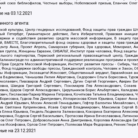
ский союз библиофилов, Честные выборы, Нобелевский призыв, Еланчик Олег
а
е на
03.12.2021
нного агента:
ой культуры, Центр гендерных исследований, Фонд защиты прав граждан Шта
 Петербург, Гуманитарное действие, Лига Избирателей, Правовая инициат
держки и содействия развитию средств массовой информации, В защиту п
ий, ВМЕСТЕ, Благотворительный фонд охраны здоровья и защиты прав граж
, центр Анна, Проект Апрель, Самарская губерния, Эра здоровья, Мемориал,
я группа, Женщины Евразии, СИБАЛЬТ, Институт прав человека, Фонд защиты 
льного партнерства, Пермский региональный правозащитный центр, Граждан
лининграде по административной поддержке реализации программ и проекто
 Прав Средств Массовой Информации, Институт развития прессы - Сибирь, Ча
, Фонд поддержки свободы прессы, Гражданский контроль, Человек и Закон, 
оды Информации, Экозащита!-Женсовет, Общественный вердикт, Евразийская а
 Вадимовна, Чанышева Лилия Айратовна, Сидорович Ольга Борисовна, Туровс
олаевич, Пивоваров Андрей Сергеевич, Дугин Сергей Георгиевич, Аверин В
вна, Шведов Григорий Сергеевич, Пономарев Лев Александрович, Созаев
евна, Щаров Сергей Алексадрович, Цирульников Борис Альбертович, Халидо
ович, Пислакова-Паркер Марина Петровна, Кочеткова Татьяна Владимировна, Ч
Борисовна, Гудков Лев Дмитриевич, Илларионова Юлия Юрьевна, Саранг Анна
Андрей Юрьевич, Мосин Алексей Геннадьевич, Гефтер Валентин Михайлович,
а Светлана Куприяновна, Исаев Сергей Владимирович, Максимов Сергей Вл
а Елена Юрьевна, Гендель Людмила Залмановна, Кокорина Екатерина Алексее
ровна, Подузов Сергей Васильевич, Протасова Ирина Вячеславовна, Литинск
ов Олег Петрович, Добровольская Анна Дмитриевна, Королева Александра Ев
яна Иосифовна, Орлов Олег Петрович, Полякова Мара Федоровна, Резник Генри
ные на
23.12.2021