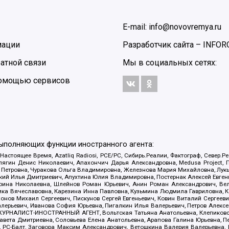
E-mail: info@novovremya.ru
мации
Разработчик сайта –
INFOR
атной связи
Мы в социальных сетях:
 помощью сервисов
выполняющих функции иностранного агента:
 Настоящее Время, Azatliq Radiosi, PCE/PC, Сибирь.Реалии, Фактограф, Север
ягин Денис Николаевич, Апахончич Дарья Александровна, Medusa Project, П
етровна, Чуракова Ольга Владимировна, Железнова Мария Михайловна, Лукьян
й Илья Дмитриевич, Апухтина Юлия Владимировна, Постернак Алексей Евгеньев
рина Николаевна, Шлейнов Роман Юрьевич, Анин Роман Александрович, Вел
оника Вячеславовна, Карезина Инна Павловна, Кузьмина Людмила Гавриловна
ов Михаил Сергеевич, Пискунов Сергей Евгеньевич, Ковин Виталий Сергеевич
алерьевич, Иванова София Юрьевна, Пигалкин Илья Валерьевич, Петров Алексе
а, ЖУРНАЛИСТ-ИНОСТРАННЫЙ АГЕНТ, Вольтская Татьяна Анатольевна, Клепиков
авета Дмитриевна, Соловьева Елена Анатольевна, Арапова Галина Юрьевна, П
иа, РС-Балт, Заговора Максим Александрович, Ветошкина Валерия Валерьевна