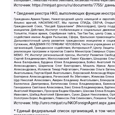
Валерьевич , Гималова Регина Эмилевна, Хисамова Регина Фаритовн
Источник:
https://minjust.gov.ru/ru/documents/7755/
данны
* Сведения реестра НКО, выполняющих функции иностра
Гражданин.Армия.Право, Нижегородский центр немецкой и европейск
Альянс врачей, НАСИЛИЮ.НЕТ, Мы против СПИДа, СВЕЧА, Открытый
Гражданский Союз, "Хасдей Ерушалаим" (Милосердие), Центр под
инициатив Действие, Институт глобализации и социальных движен
Тольятти, Новое время, Серебряная тайга, Так-Так-Так, центр Сова
содействия имени Андрея Рылькова, Сфера, Уральская правозащитна
Дальневосточный центр развития гражданских инициатив и социа
Сутяжник, АКАДЕМИЯ ПО ПРАВАМ ЧЕЛОВЕКА, Частное учреждение в Ка
организаций, Гражданское содействие, Интернешнл-Р, Центр Защиты
реализации программ и проектов Совета Министров Северных Стран
МЕМО. РУ, Институт региональной прессы, Институт Развития Своб
Сергей Владимирович, Милославский Павел Юрьевич, Шнырова Ольга
Анна Валерьевна, Бурдина Юлия Владимировна, Бойко Анатолий Ник
Александрович, Шарипков Олег Викторович, Мошель Ирина Ароно
Александровна, Исламов Тимур Рифгатович, Романова Ольга Евгень
Анатольевна, Паутов Юрий Анатольевич, Верховский Александр Марк
Екатерина Александровна, Рачинский Ян Збигневич, Жемкова Елена 
Щур Николай Алексеевич, Аверин Владимир Анатольевич, Блинушов 
Валентина Дмитриевна, Вититинова Елена Владимировна, Баженов
Ганнушкина Светлана Алексеевна, Закс Елена Владимировна, Буртин
Анатолий Мариевич, Прохоров Вадим Юрьевич, Шахова Елена Владими
Иванович, Шабад Анатолий Ефимович, Сухих Дарья Николаевна, Орл
Золотухин Борис Андреевич, Левинсон Лев Семенович, Локшина Тать
Источник:
http://unro.minjust.ru/NKOForeignAgent.aspx
дан
* Единый федеральный список организаций, в том чис