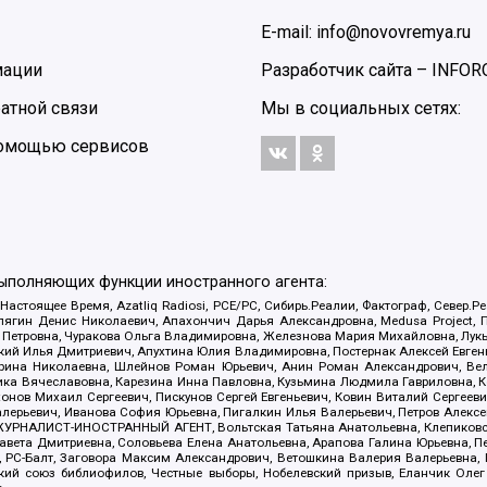
E-mail: info@novovremya.ru
мации
Разработчик сайта –
INFOR
атной связи
Мы в социальных сетях:
 помощью сервисов
выполняющих функции иностранного агента:
 Настоящее Время, Azatliq Radiosi, PCE/PC, Сибирь.Реалии, Фактограф, Север
ягин Денис Николаевич, Апахончич Дарья Александровна, Medusa Project, П
етровна, Чуракова Ольга Владимировна, Железнова Мария Михайловна, Лукьян
й Илья Дмитриевич, Апухтина Юлия Владимировна, Постернак Алексей Евгеньев
рина Николаевна, Шлейнов Роман Юрьевич, Анин Роман Александрович, Вел
оника Вячеславовна, Карезина Инна Павловна, Кузьмина Людмила Гавриловна
ов Михаил Сергеевич, Пискунов Сергей Евгеньевич, Ковин Виталий Сергеевич
алерьевич, Иванова София Юрьевна, Пигалкин Илья Валерьевич, Петров Алексе
а, ЖУРНАЛИСТ-ИНОСТРАННЫЙ АГЕНТ, Вольтская Татьяна Анатольевна, Клепиков
авета Дмитриевна, Соловьева Елена Анатольевна, Арапова Галина Юрьевна, П
иа, РС-Балт, Заговора Максим Александрович, Ветошкина Валерия Валерьевна
ский союз библиофилов, Честные выборы, Нобелевский призыв, Еланчик Олег