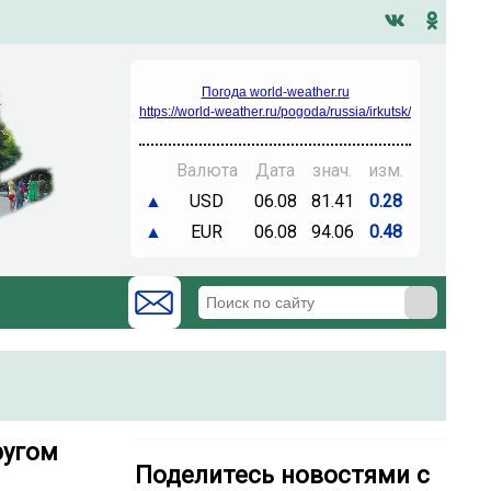
Погода world-weather.ru
https://world-weather.ru/pogoda/russia/irkutsk/
Валюта
Дата
знач.
изм.
▲
USD
06.08
81.41
0.28
▲
EUR
06.08
94.06
0.48
ругом
Поделитесь новостями с