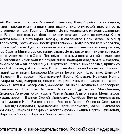
б, Институт права и публичной политики, Фонд борьбы с коррупцией,
ива, Гражданская инициатива против экологической преступности,
рав заключенных, Горячая Линия, Центр социально-информационных
дан, Благотворительный фонд помощи осужденным и их семьям, Фонд
 Аналитический Центр Юрия Левады, Издательство Парк Гагарина, Фонд
гласности, Российский исследовательский центр по правам человека,
ское действие, Центр независимых социологических исследований,
в Совета Министров северных стран, Центр развития некоммерческих
стное учреждение в Санкт-Петербурге по административной поддержке
Общественная комиссия по сохранению наследия академика Сахарова,
нтимонопольная ассоциация, Дзугкоева Регина Николаевна, Кривенко
кий Александр Алексеевич, Васильева Анастасия Евгеньевна, Ривина
италий Евгеньевич, Барахоев Магомед Бекханович, Шевченко Дмитрий
 Валерий Валерьевич, Каргалицкий Борис Юльевич, Исакова Ирина
ва Марина Владимировна, Людевиг Марина Зариевна, Федотова Галина
уркина Наталья Валерьевна, Акимова Татьяна Николаевна, Золотарева
 Васильевна, Захарова Светлана Сергеевна, Щур Татьяна Михайловна,
 Симонов Алексей Кириллович, Флиге Ирина Анатольевна, Мельникова
адимирович, Беляев Сергей Иванович, Голубева Елена Николаевна,
вна, Шуманов Илья Вячеславович, Арапова Галина Юрьевна, Свечников
ий Леонид Борисович, Лукашевский Сергей Маркович, Бахмин Вячеслав
геньевна, Смирнов Владимир Александрович, Вицин Сергей Ефимович,
 Маркович, Захаров Герман Константинович
оответствии с законодательством Российской Федерации