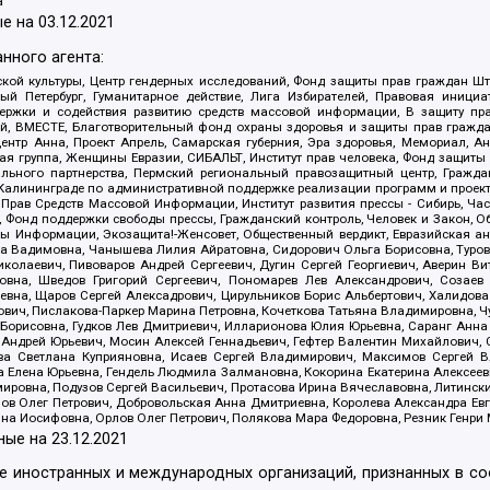
а
е на
03.12.2021
нного агента:
ой культуры, Центр гендерных исследований, Фонд защиты прав граждан Шта
 Петербург, Гуманитарное действие, Лига Избирателей, Правовая инициат
держки и содействия развитию средств массовой информации, В защиту п
ий, ВМЕСТЕ, Благотворительный фонд охраны здоровья и защиты прав граж
, центр Анна, Проект Апрель, Самарская губерния, Эра здоровья, Мемориал,
я группа, Женщины Евразии, СИБАЛЬТ, Институт прав человека, Фонд защиты 
льного партнерства, Пермский региональный правозащитный центр, Граждан
лининграде по административной поддержке реализации программ и проекто
 Прав Средств Массовой Информации, Институт развития прессы - Сибирь, Ча
, Фонд поддержки свободы прессы, Гражданский контроль, Человек и Закон, 
оды Информации, Экозащита!-Женсовет, Общественный вердикт, Евразийская а
 Вадимовна, Чанышева Лилия Айратовна, Сидорович Ольга Борисовна, Туровс
олаевич, Пивоваров Андрей Сергеевич, Дугин Сергей Георгиевич, Аверин В
вна, Шведов Григорий Сергеевич, Пономарев Лев Александрович, Созаев
евна, Щаров Сергей Алексадрович, Цирульников Борис Альбертович, Халидо
ович, Пислакова-Паркер Марина Петровна, Кочеткова Татьяна Владимировна, Ч
Борисовна, Гудков Лев Дмитриевич, Илларионова Юлия Юрьевна, Саранг Анна
Андрей Юрьевич, Мосин Алексей Геннадьевич, Гефтер Валентин Михайлович,
а Светлана Куприяновна, Исаев Сергей Владимирович, Максимов Сергей Вл
а Елена Юрьевна, Гендель Людмила Залмановна, Кокорина Екатерина Алексее
ровна, Подузов Сергей Васильевич, Протасова Ирина Вячеславовна, Литинск
ов Олег Петрович, Добровольская Анна Дмитриевна, Королева Александра Ев
яна Иосифовна, Орлов Олег Петрович, Полякова Мара Федоровна, Резник Генри
ные на
23.12.2021
ле иностранных и международных организаций, признанных в с