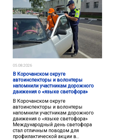
05.08.2026
В Корочанском округе
автоинспекторы и волонтеры
напомнили участникам дорожного
движения о «языке светофора»
В Корочанском округе
автоинспекторы и волонтеры
напомнили участникам дорожного
движения о «языке светофора»
Международный день светофора
стал отличным поводом для
профилактической акции в...