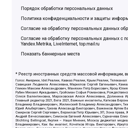
Порядок обработки персональных данных
Политика конфиденциальности и защиты инфор
Согласие на обработку персональных данных обр
Согласие на обработку персональных данных с
Yandex.Metrika, LiveInternet, top.mail.ru
Показать баннерные места
* Реестр иностранных средств массовой информации, 
Голос Америки, Idel.Реалии, Кавказ.Реалии, Крым.Реалии, Телеканал
Савицкая Людмила Алексеевна, Маркелов Сергей Евгеньевич, Камал
Гликин Максим Александрович, Маняхин Петр Борисович, Ярош Юлия П
Рубин Михаил Аркадьевич, Гройсман Софья Романовна, Рождественски
Олеся Валентиновна, Мароховская Алеся Алексеевна, Долинина И
Главный редактор 2021, Вега 2021, Важные иноагенты, Каткова Вер
Владимир Владимирович, Жилинский Владимир Александрович, Тихон
Юрий Альбертович, Грезев Александр Викторович, Важенков Артем В
Смирнов Сергей Сергеевич, Верзилов Петр Юрьевич, ЗП, Зона прав
Андрей Вячеславович, Симонов Евгений Алексеевич, Сурначева Елиз
Stichting Bellingcat, Якутия – Наше Мнение, Москоу диджитал мед
Владимирович, Как бы инагент, Кочетков Игорь Викторович, Иркут