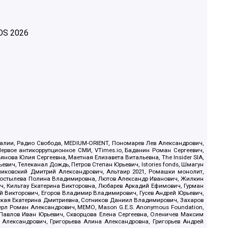
OS
2026
.Реалии, Радио Свобода, MEDIUM-ORIENT, Пономарев Лев Александрович,
ервое антикоррупционное СМИ, VTimes.io, Баданин Роман Сергеевич,
ова Юлия Сергеевна, Маетная Елизавета Витальевна, The Insider SIA,
ич, Телеканал Дождь, Петров Степан Юрьевич, Istories fonds, Шмагун
иковский Дмитрий Александрович, Альтаир 2021, Ромашки монолит,
, Костылева Полина Владимировна, Лютов Александр Иванович, Жилкин
, Кильтау Екатерина Викторовна, Любарев Аркадий Ефимович, Гурман
й Викторович, Егоров Владимир Владимирович, Гусев Андрей Юрьевич,
ская Екатерина Дмитриевна, Сотников Даниил Владимирович, Захаров
ерл Роман Александрович, МЕМО, Mason G.E.S. Anonymous Foundation,
, Павлов Иван Юрьевич, Скворцова Елена Сергеевна, Оленичев Максим
 Александрович, Григорьева Алина Александровна, Григорьев Андрей