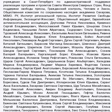
учреждение в Санкт-Петербурге по административной поддержке
реализации программ и проектов Совета Министров Северных Стран, Фонд
поддержки свободы прессы, Гражданский контроль, Человек и Закон,
Общественная комиссия по сохранению наследия академика Сахарова,
МЕМО. РУ, Институт региональной прессы, Институт Развития Свободы
Информации, Экозащита!-Женсовет, Общественный вердикт, Евразийская
антимонопольная ассоциация, Дзугкоева Регина Николаевна, Кривенко
Сергей Владимирович, Милославский Павел Юрьевич, Шнырова Ольга
Вадимовна, Чанышева Лилия Айратовна, Сидорович Ольга Борисовна,
Туровский Александр Алексеевич, Васильева Анастасия Евгеньевна, Ривина
Анна Валерьевна, Бурдина Юлия Владимировна, Бойко Анатолий
Николаевич, Пивоваров Андрей Сергеевич, Дугин Сергей Георгиевич, Аверин
Виталий Евгеньевич, Барахоев Магомед Бекханович, Шевченко Дмитрий
Александрович, Шарипков Олег Викторович, Мошель Ирина Ароновна,
Шведов Григорий Сергеевич, Пономарев Лев Александрович, Созаев
Валерий Валерьевич, Каргалицкий Борис Юльевич, Исакова Ирина
Александровна, Исламов Тимур Рифгатович, Романова Ольга Евгеньевна,
Щаров Сергей Алексадрович, Цирульников Борис Альбертович, Халидова
Марина Владимировна, Людевиг Марина Зариевна, Федотова Галина
Анатольевна, Паутов Юрий Анатольевич, Верховский Александр Маркович,
Пислакова-Паркер Марина Петровна, Кочеткова Татьяна Владимировна,
Чуркина Наталья Валерьевна, Акимова Татьяна Николаевна, Золотарева
Екатерина Александровна, Рачинский Ян Збигневич, Жемкова Елена
Борисовна, Гудков Лев Дмитриевич, Илларионова Юлия Юрьевна, Саранг
Анна Васильевна, Захарова Светлана Сергеевна, Щур Татьяна Михайловна,
Щур Николай Алексеевич, Аверин Владимир Анатольевич, Блинушов
Андрей Юрьевич, Мосин Алексей Геннадьевич, Гефтер Валентин
Михайлович, Симонов Алексей Кириллович, Флиге Ирина Анатольевна,
Мельникова Валентина Дмитриевна, Вититинова Елена Владимировна,
Баженова Светлана Куприяновна, Исаев Сергей Владимирович, Максимов
Сергей Владимирович, Беляев Сергей Иванович, Голубева Елена
Николаевна, Ганнушкина Светлана Алексеевна, Закс Елена Владимировна,