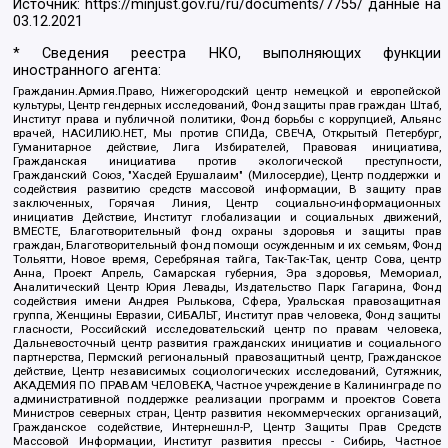
Источник:
https://minjust.gov.ru/ru/documents/7755/
данные на
03.12.2021
* Сведения реестра НКО, выполняющих функции
иностранного агента:
Гражданин.Армия.Право, Нижегородский центр немецкой и европейской
культуры, Центр гендерных исследований, Фонд защиты прав граждан Штаб,
Институт права и публичной политики, Фонд борьбы с коррупцией, Альянс
врачей, НАСИЛИЮ.НЕТ, Мы против СПИДа, СВЕЧА, Открытый Петербург,
Гуманитарное действие, Лига Избирателей, Правовая инициатива,
Гражданская инициатива против экологической преступности,
Гражданский Союз, "Хасдей Ерушалаим" (Милосердие), Центр поддержки и
содействия развитию средств массовой информации, В защиту прав
заключенных, Горячая Линия, Центр социально-информационных
инициатив Действие, Институт глобализации и социальных движений,
ВМЕСТЕ, Благотворительный фонд охраны здоровья и защиты прав
граждан, Благотворительный фонд помощи осужденным и их семьям, Фонд
Тольятти, Новое время, Серебряная тайга, Так-Так-Так, центр Сова, центр
Анна, Проект Апрель, Самарская губерния, Эра здоровья, Мемориал,
Аналитический Центр Юрия Левады, Издательство Парк Гагарина, Фонд
содействия имени Андрея Рылькова, Сфера, Уральская правозащитная
группа, Женщины Евразии, СИБАЛЬТ, Институт прав человека, Фонд защиты
гласности, Российский исследовательский центр по правам человека,
Дальневосточный центр развития гражданских инициатив и социального
партнерства, Пермский региональный правозащитный центр, Гражданское
действие, Центр независимых социологических исследований, Сутяжник,
АКАДЕМИЯ ПО ПРАВАМ ЧЕЛОВЕКА, Частное учреждение в Калининграде по
административной поддержке реализации программ и проектов Совета
Министров северных стран, Центр развития некоммерческих организаций,
Гражданское содействие, Интернешнл-Р, Центр Защиты Прав Средств
Массовой Информации, Институт развития прессы - Сибирь, Частное