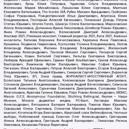
Борисович, Ярош Юлия Петровна, Чуракова Ольга Владимировна,
Железнова Мария Михайловна, Лукьянова Юлия Сергеевна, Маетная
Елизавета Витальевна, The Insider SIA, Рубин Михаил Аркадьевич, Гройсман
Софья Романовна, Рождественский Илья Дмитриевич, Апухтина Юлия
Владимировна, Постернак Алексей Евгеньевич, Телеканал Дождь, Петров
Степан Юрьевич, Istories fonds, Шмагун Олеся Валентиновна, Мароховская
Алеся Алексеевна, Долинина Ирина Николаевна, Шлейнов Роман Юрьевич,
Анин Роман Александрович, Великовский Дмитрий Александрович,
Альтаир 2021, Ромашки монолит, Главный редактор 2021, Вега 2021, Важные
иноагенты, Каткова Вероника Вячеславовна, Карезина Инна Павловна,
Кузьмина Людмила Гавриловна, Костылева Полина Владимировна, Лютов
Александр Иванович, Жилкин Владимир Владимирович, Жилинский
Владимир Александрович, Тихонов Михаил Сергеевич, Пискунов Сергей
Евгеньевич, Ковин Виталий Сергеевич, Кильтау Екатерина Викторовна,
Любарев Аркадий Ефимович, Гурман Юрий Альбертович, Грезев Александр
Викторович, Важенков Артем Валерьевич, Иванова София Юрьевна,
Пигалкин Илья Валерьевич, Петров Алексей Викторович, Егоров Владимир
Владимирович, Гусев Андрей Юрьевич, Смирнов Сергей Сергеевич, Верзилов
Петр Юрьевич, ЗП, Зона права, ЖУРНАЛИСТ-ИНОСТРАННЫЙ АГЕНТ,
Вольтская Татьяна Анатольевна, Клепиковская Екатерина Дмитриевна,
Сотников Даниил Владимирович, Захаров Андрей Вячеславович, Симонов
Евгений Алексеевич, Сурначева Елизавета Дмитриевна, Соловьева Елена
Анатольевна, Арапова Галина Юрьевна, Перл Роман Александрович, МЕМО,
Mason G.E.S. Anonymous Foundation, Stichting Bellingcat, Якутия – Наше
Мнение, Москоу диджитал медиа, РС-Балт, Заговора Максим
Александрович, Ветошкина Валерия Валерьевна, Павлов Иван Юрьевич,
Скворцова Елена Сергеевна, Оленичев Максим Владимирович, Как бы
инагент, Кочетков Игорь Викторович, Иркутский союз библиофилов, Честные
выборы, Нобелевский призыв, Еланчик Олег Александрович, Григорьева
Алина Александровна, Григорьев Андрей Валерьевич , Гималова Регина
Эмилевна, Хисамова Регина Фаритовна