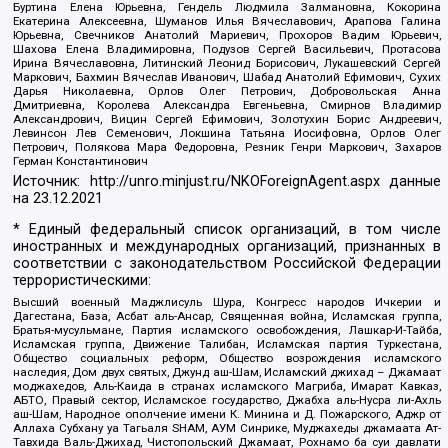
Буртина Елена Юрьевна, Гендель Людмила Залмановна, Кокорина
Екатерина Алексеевна, Шуманов Илья Вячеславович, Арапова Галина
Юрьевна, Свечников Анатолий Мариевич, Прохоров Вадим Юрьевич,
Шахова Елена Владимировна, Подузов Сергей Васильевич, Протасова
Ирина Вячеславовна, Литинский Леонид Борисович, Лукашевский Сергей
Маркович, Бахмин Вячеслав Иванович, Шабад Анатолий Ефимович, Сухих
Дарья Николаевна, Орлов Олег Петрович, Добровольская Анна
Дмитриевна, Королева Александра Евгеньевна, Смирнов Владимир
Александрович, Вицин Сергей Ефимович, Золотухин Борис Андреевич,
Левинсон Лев Семенович, Локшина Татьяна Иосифовна, Орлов Олег
Петрович, Полякова Мара Федоровна, Резник Генри Маркович, Захаров
Герман Константинович
Источник:
http://unro.minjust.ru/NKOForeignAgent.aspx
данные
на
23.12.2021
* Единый федеральный список организаций, в том числе
иностранных и международных организаций, признанных в
соответствии с законодательством Российской Федерации
террористическими:
Высший военный Маджлисуль Шура, Конгресс народов Ичкерии и
Дагестана, База, Асбат аль-Ансар, Священная война, Исламская группа,
Братья-мусульмане, Партия исламского освобождения, Лашкар-И-Тайба,
Исламская группа, Движение Талибан, Исламская партия Туркестана,
Общество социальных реформ, Общество возрождения исламского
наследия, Дом двух святых, Джунд аш-Шам, Исламский джихад – Джамаат
моджахедов, Аль-Каида в странах исламского Магриба, Имарат Кавказ,
АБТО, Правый сектор, Исламское государство, Джабха аль-Нусра ли-Ахль
аш-Шам, Народное ополчение имени К. Минина и Д. Пожарского, Аджр от
Аллаха Субхану уа Тагьаля SHAM, АУМ Синрике, Муджахеды джамаата Ат-
Тавхида Валь-Джихад, Чистопольский Джамаат, Рохнамо ба суи давлати