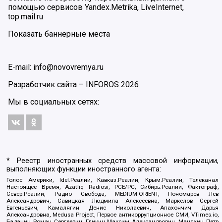
помощью сервисов Yandex.Metrika, LiveInternet,
top.mail.ru
Показать баннерные места
E-mail: info@novovremya.ru
Разработчик сайта –
INFOROS
2026
Мы в социальных сетях:
* Реестр иностранных средств массовой информации,
выполняющих функции иностранного агента:
Голос Америки, Idel.Реалии, Кавказ.Реалии, Крым.Реалии, Телеканал
Настоящее Время, Azatliq Radiosi, PCE/PC, Сибирь.Реалии, Фактограф,
Север.Реалии, Радио Свобода, MEDIUM-ORIENT, Пономарев Лев
Александрович, Савицкая Людмила Алексеевна, Маркелов Сергей
Евгеньевич, Камалягин Денис Николаевич, Апахончич Дарья
Александровна, Medusa Project, Первое антикоррупционное СМИ, VTimes.io,
Баданин Роман Сергеевич, Гликин Максим Александрович, Маняхин Петр