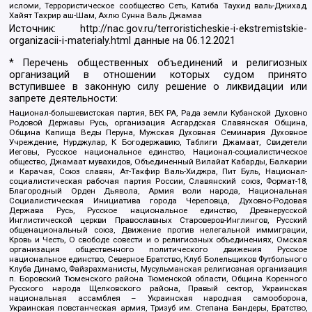
исломи, Террористическое сообщество Сеть, Катиба Таухид валь-Джихад,
Хайят Тахрир аш-Шам, Ахлю Сунна Валь Джамаа
Источник:
http://nac.gov.ru/terroristicheskie-i-ekstremistskie-
organizacii-i-materialy.html
данные на
06.12.2021
* Перечень общественных объединений и религиозных
организаций в отношении которых судом принято
вступившее в законную силу решение о ликвидации или
запрете деятельности:
Национал-большевистская партия, ВЕК РА, Рада земли Кубанской Духовно
Родовой Державы Русь, организация Асгардская Славянская Община,
Община Капища Веды Перуна, Мужская Духовная Семинария Духовное
Учреждение, Нурджулар, К Богодержавию, Таблиги Джамаат, Свидетели
Иеговы, Русское национальное единство, Национал-социалистическое
общество, Джамаат мувахидов, Объединенный Вилайат Кабарды, Балкарии
и Карачая, Союз славян, Ат-Такфир Валь-Хиджра, Пит Буль, Национал-
социалистическая рабочая партия России, Славянский союз, Формат-18,
Благородный Орден Дьявола, Армия воли народа, Национальная
Социалистическая Инициатива города Череповца, Духовно-Родовая
Держава Русь, Русское национальное единство, Древнерусской
Инглистической церкви Православных Староверов-Инглингов, Русский
общенациональный союз, Движение против нелегальной иммиграции,
Кровь и Честь, О свободе совести и о религиозных объединениях, Омская
организация общественного политического движения Русское
национальное единство, Северное Братство, Клуб Болельщиков Футбольного
Клуба Динамо, Файзрахманисты, Мусульманская религиозная организация
п. Боровский Тюменского района Тюменской области, Община Коренного
Русского народа Щелковского района, Правый сектор, Украинская
национальная ассамблея – Украинская народная самооборона,
Украинская повстанческая армия, Тризуб им. Степана Бандеры, Братство,