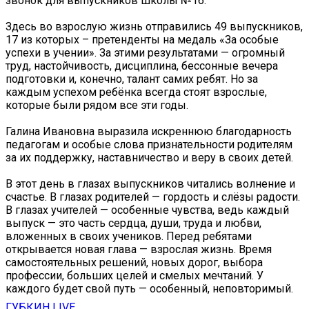
звонок для выпускников школы №16.
Здесь во взрослую жизнь отправились 49 выпускников,
17 из которых – претенденты на медаль «За особые
успехи в учении». За этими результатами — огромный
труд, настойчивость, дисциплина, бессонные вечера
подготовки и, конечно, талант самих ребят. Но за
каждым успехом ребёнка всегда стоят взрослые,
которые были рядом все эти годы.
Галина Ивановна выразила искреннюю благодарность
педагогам и особые слова признательности родителям
за их поддержку, наставничество и веру в своих детей.
В этот день в глазах выпускников читались волнение и
счастье. В глазах родителей — гордость и слёзы радости.
В глазах учителей — особенные чувства, ведь каждый
выпуск — это часть сердца, души, труда и любви,
вложенных в своих учеников. Перед ребятами
открывается новая глава — взрослая жизнь. Время
самостоятельных решений, новых дорог, выбора
профессии, больших целей и смелых мечтаний. У
каждого будет свой путь — особенный, неповторимый.
ГУБКИН LIVE