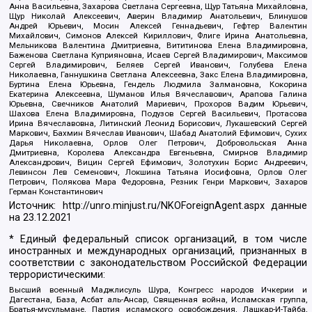
Анна Васильевна, Захарова Светлана Сергеевна, Щур Татьяна Михайловна,
Щур Николай Алексеевич, Аверин Владимир Анатольевич, Блинушов
Андрей Юрьевич, Мосин Алексей Геннадьевич, Гефтер Валентин
Михайлович, Симонов Алексей Кириллович, Флиге Ирина Анатольевна,
Мельникова Валентина Дмитриевна, Вититинова Елена Владимировна,
Баженова Светлана Куприяновна, Исаев Сергей Владимирович, Максимов
Сергей Владимирович, Беляев Сергей Иванович, Голубева Елена
Николаевна, Ганнушкина Светлана Алексеевна, Закс Елена Владимировна,
Буртина Елена Юрьевна, Гендель Людмила Залмановна, Кокорина
Екатерина Алексеевна, Шуманов Илья Вячеславович, Арапова Галина
Юрьевна, Свечников Анатолий Мариевич, Прохоров Вадим Юрьевич,
Шахова Елена Владимировна, Подузов Сергей Васильевич, Протасова
Ирина Вячеславовна, Литинский Леонид Борисович, Лукашевский Сергей
Маркович, Бахмин Вячеслав Иванович, Шабад Анатолий Ефимович, Сухих
Дарья Николаевна, Орлов Олег Петрович, Добровольская Анна
Дмитриевна, Королева Александра Евгеньевна, Смирнов Владимир
Александрович, Вицин Сергей Ефимович, Золотухин Борис Андреевич,
Левинсон Лев Семенович, Локшина Татьяна Иосифовна, Орлов Олег
Петрович, Полякова Мара Федоровна, Резник Генри Маркович, Захаров
Герман Константинович
Источник:
http://unro.minjust.ru/NKOForeignAgent.aspx
данные
на
23.12.2021
* Единый федеральный список организаций, в том числе
иностранных и международных организаций, признанных в
соответствии с законодательством Российской Федерации
террористическими:
Высший военный Маджлисуль Шура, Конгресс народов Ичкерии и
Дагестана, База, Асбат аль-Ансар, Священная война, Исламская группа,
Братья-мусульмане, Партия исламского освобождения, Лашкар-И-Тайба,