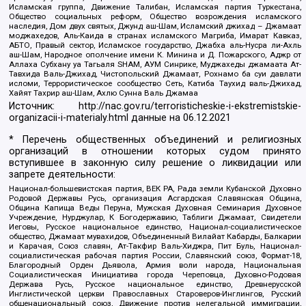
Исламская группа, Движение Талибан, Исламская партия Туркестана,
Общество социальных реформ, Общество возрождения исламского
наследия, Дом двух святых, Джунд аш-Шам, Исламский джихад – Джамаат
моджахедов, Аль-Каида в странах исламского Магриба, Имарат Кавказ,
АБТО, Правый сектор, Исламское государство, Джабха аль-Нусра ли-Ахль
аш-Шам, Народное ополчение имени К. Минина и Д. Пожарского, Аджр от
Аллаха Субхану уа Тагьаля SHAM, АУМ Синрике, Муджахеды джамаата Ат-
Тавхида Валь-Джихад, Чистопольский Джамаат, Рохнамо ба суи давлати
исломи, Террористическое сообщество Сеть, Катиба Таухид валь-Джихад,
Хайят Тахрир аш-Шам, Ахлю Сунна Валь Джамаа
Источник:
http://nac.gov.ru/terroristicheskie-i-ekstremistskie-
organizacii-i-materialy.html
данные на
06.12.2021
* Перечень общественных объединений и религиозных
организаций в отношении которых судом принято
вступившее в законную силу решение о ликвидации или
запрете деятельности:
Национал-большевистская партия, ВЕК РА, Рада земли Кубанской Духовно
Родовой Державы Русь, организация Асгардская Славянская Община,
Община Капища Веды Перуна, Мужская Духовная Семинария Духовное
Учреждение, Нурджулар, К Богодержавию, Таблиги Джамаат, Свидетели
Иеговы, Русское национальное единство, Национал-социалистическое
общество, Джамаат мувахидов, Объединенный Вилайат Кабарды, Балкарии
и Карачая, Союз славян, Ат-Такфир Валь-Хиджра, Пит Буль, Национал-
социалистическая рабочая партия России, Славянский союз, Формат-18,
Благородный Орден Дьявола, Армия воли народа, Национальная
Социалистическая Инициатива города Череповца, Духовно-Родовая
Держава Русь, Русское национальное единство, Древнерусской
Инглистической церкви Православных Староверов-Инглингов, Русский
общенациональный союз, Движение против нелегальной иммиграции,