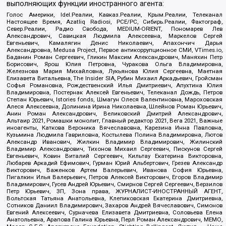
выполняющих функции иностранного агента:
Голос Америки, Idel.Реалии, Кавказ.Реалии, Крым.Реалии, Телеканал
Настоящее Время, Azatliq Radiosi, PCE/PC, Сибирь.Реалии, Фактограф,
Север.Реалии, Радио Свобода, MEDIUM-ORIENT, Пономарев Лев
Александрович, Савицкая Людмила Алексеевна, Маркелов Сергей
Евгеньевич, Камалягин Денис Николаевич, Апахончич Дарья
Александровна, Medusa Project, Первое антикоррупционное СМИ, VTimes.io,
Баданин Роман Сергеевич, Гликин Максим Александрович, Маняхин Петр
Борисович, Ярош Юлия Петровна, Чуракова Ольга Владимировна,
Железнова Мария Михайловна, Лукьянова Юлия Сергеевна, Маетная
Елизавета Витальевна, The Insider SIA, Рубин Михаил Аркадьевич, Гройсман
Софья Романовна, Рождественский Илья Дмитриевич, Апухтина Юлия
Владимировна, Постернак Алексей Евгеньевич, Телеканал Дождь, Петров
Степан Юрьевич, Istories fonds, Шмагун Олеся Валентиновна, Мароховская
Алеся Алексеевна, Долинина Ирина Николаевна, Шлейнов Роман Юрьевич,
Анин Роман Александрович, Великовский Дмитрий Александрович,
Альтаир 2021, Ромашки монолит, Главный редактор 2021, Вега 2021, Важные
иноагенты, Каткова Вероника Вячеславовна, Карезина Инна Павловна,
Кузьмина Людмила Гавриловна, Костылева Полина Владимировна, Лютов
Александр Иванович, Жилкин Владимир Владимирович, Жилинский
Владимир Александрович, Тихонов Михаил Сергеевич, Пискунов Сергей
Евгеньевич, Ковин Виталий Сергеевич, Кильтау Екатерина Викторовна,
Любарев Аркадий Ефимович, Гурман Юрий Альбертович, Грезев Александр
Викторович, Важенков Артем Валерьевич, Иванова София Юрьевна,
Пигалкин Илья Валерьевич, Петров Алексей Викторович, Егоров Владимир
Владимирович, Гусев Андрей Юрьевич, Смирнов Сергей Сергеевич, Верзилов
Петр Юрьевич, ЗП, Зона права, ЖУРНАЛИСТ-ИНОСТРАННЫЙ АГЕНТ,
Вольтская Татьяна Анатольевна, Клепиковская Екатерина Дмитриевна,
Сотников Даниил Владимирович, Захаров Андрей Вячеславович, Симонов
Евгений Алексеевич, Сурначева Елизавета Дмитриевна, Соловьева Елена
Анатольевна, Арапова Галина Юрьевна, Перл Роман Александрович, МЕМО,