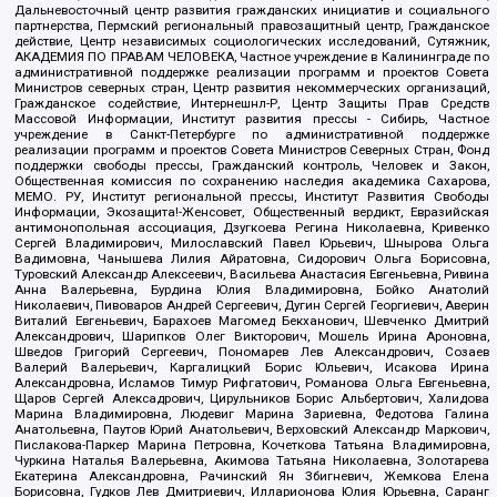
Дальневосточный центр развития гражданских инициатив и социального
партнерства, Пермский региональный правозащитный центр, Гражданское
действие, Центр независимых социологических исследований, Сутяжник,
АКАДЕМИЯ ПО ПРАВАМ ЧЕЛОВЕКА, Частное учреждение в Калининграде по
административной поддержке реализации программ и проектов Совета
Министров северных стран, Центр развития некоммерческих организаций,
Гражданское содействие, Интернешнл-Р, Центр Защиты Прав Средств
Массовой Информации, Институт развития прессы - Сибирь, Частное
учреждение в Санкт-Петербурге по административной поддержке
реализации программ и проектов Совета Министров Северных Стран, Фонд
поддержки свободы прессы, Гражданский контроль, Человек и Закон,
Общественная комиссия по сохранению наследия академика Сахарова,
МЕМО. РУ, Институт региональной прессы, Институт Развития Свободы
Информации, Экозащита!-Женсовет, Общественный вердикт, Евразийская
антимонопольная ассоциация, Дзугкоева Регина Николаевна, Кривенко
Сергей Владимирович, Милославский Павел Юрьевич, Шнырова Ольга
Вадимовна, Чанышева Лилия Айратовна, Сидорович Ольга Борисовна,
Туровский Александр Алексеевич, Васильева Анастасия Евгеньевна, Ривина
Анна Валерьевна, Бурдина Юлия Владимировна, Бойко Анатолий
Николаевич, Пивоваров Андрей Сергеевич, Дугин Сергей Георгиевич, Аверин
Виталий Евгеньевич, Барахоев Магомед Бекханович, Шевченко Дмитрий
Александрович, Шарипков Олег Викторович, Мошель Ирина Ароновна,
Шведов Григорий Сергеевич, Пономарев Лев Александрович, Созаев
Валерий Валерьевич, Каргалицкий Борис Юльевич, Исакова Ирина
Александровна, Исламов Тимур Рифгатович, Романова Ольга Евгеньевна,
Щаров Сергей Алексадрович, Цирульников Борис Альбертович, Халидова
Марина Владимировна, Людевиг Марина Зариевна, Федотова Галина
Анатольевна, Паутов Юрий Анатольевич, Верховский Александр Маркович,
Пислакова-Паркер Марина Петровна, Кочеткова Татьяна Владимировна,
Чуркина Наталья Валерьевна, Акимова Татьяна Николаевна, Золотарева
Екатерина Александровна, Рачинский Ян Збигневич, Жемкова Елена
Борисовна, Гудков Лев Дмитриевич, Илларионова Юлия Юрьевна, Саранг