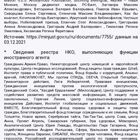
Mason G.E.S. Anonymous Foundation, Stichting Bellingcat, Якутия – Наше
Мнение, Москоу диджитал медиа, РС-Балт, Заговора Максим
Александрович, Ветошкина Валерия Валерьевна, Павлов Иван Юрьевич,
Скворцова Елена Сергеевна, Оленичев Максим Владимирович, Как бы
инагент, Кочетков Игорь Викторович, Иркутский союз библиофилов, Честные
выборы, Нобелевский призыв, Еланчик Олег Александрович, Григорьева
Алина Александровна, Григорьев Андрей Валерьевич , Гималова Регина
Эмилевна, Хисамова Регина Фаритовна
Источник:
https://minjust.gov.ru/ru/documents/7755/
данные на
03.12.2021
* Сведения реестра НКО, выполняющих функции
иностранного агента:
Гражданин.Армия.Право, Нижегородский центр немецкой и европейской
культуры, Центр гендерных исследований, Фонд защиты прав граждан Штаб,
Институт права и публичной политики, Фонд борьбы с коррупцией, Альянс
врачей, НАСИЛИЮ.НЕТ, Мы против СПИДа, СВЕЧА, Открытый Петербург,
Гуманитарное действие, Лига Избирателей, Правовая инициатива,
Гражданская инициатива против экологической преступности,
Гражданский Союз, "Хасдей Ерушалаим" (Милосердие), Центр поддержки и
содействия развитию средств массовой информации, В защиту прав
заключенных, Горячая Линия, Центр социально-информационных
инициатив Действие, Институт глобализации и социальных движений,
ВМЕСТЕ, Благотворительный фонд охраны здоровья и защиты прав
граждан, Благотворительный фонд помощи осужденным и их семьям, Фонд
Тольятти, Новое время, Серебряная тайга, Так-Так-Так, центр Сова, центр
Анна, Проект Апрель, Самарская губерния, Эра здоровья, Мемориал,
Аналитический Центр Юрия Левады, Издательство Парк Гагарина, Фонд
содействия имени Андрея Рылькова, Сфера, Уральская правозащитная
группа, Женщины Евразии, СИБАЛЬТ, Институт прав человека, Фонд защиты
гласности, Российский исследовательский центр по правам человека,