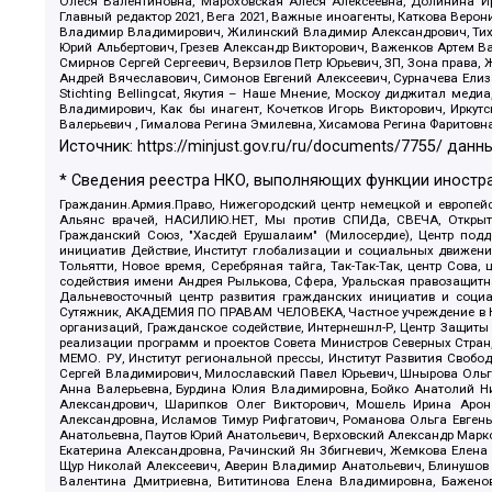
Олеся Валентиновна, Мароховская Алеся Алексеевна, Долинина И
Главный редактор 2021, Вега 2021, Важные иноагенты, Каткова Вер
Владимир Владимирович, Жилинский Владимир Александрович, Тихон
Юрий Альбертович, Грезев Александр Викторович, Важенков Артем В
Смирнов Сергей Сергеевич, Верзилов Петр Юрьевич, ЗП, Зона прав
Андрей Вячеславович, Симонов Евгений Алексеевич, Сурначева Елиз
Stichting Bellingcat, Якутия – Наше Мнение, Москоу диджитал мед
Владимирович, Как бы инагент, Кочетков Игорь Викторович, Иркут
Валерьевич , Гималова Регина Эмилевна, Хисамова Регина Фаритовн
Источник:
https://minjust.gov.ru/ru/documents/7755/
данны
* Сведения реестра НКО, выполняющих функции иностра
Гражданин.Армия.Право, Нижегородский центр немецкой и европейск
Альянс врачей, НАСИЛИЮ.НЕТ, Мы против СПИДа, СВЕЧА, Открытый
Гражданский Союз, "Хасдей Ерушалаим" (Милосердие), Центр под
инициатив Действие, Институт глобализации и социальных движен
Тольятти, Новое время, Серебряная тайга, Так-Так-Так, центр Сова
содействия имени Андрея Рылькова, Сфера, Уральская правозащитна
Дальневосточный центр развития гражданских инициатив и социа
Сутяжник, АКАДЕМИЯ ПО ПРАВАМ ЧЕЛОВЕКА, Частное учреждение в Ка
организаций, Гражданское содействие, Интернешнл-Р, Центр Защиты
реализации программ и проектов Совета Министров Северных Стран
МЕМО. РУ, Институт региональной прессы, Институт Развития Своб
Сергей Владимирович, Милославский Павел Юрьевич, Шнырова Ольга
Анна Валерьевна, Бурдина Юлия Владимировна, Бойко Анатолий Ник
Александрович, Шарипков Олег Викторович, Мошель Ирина Ароно
Александровна, Исламов Тимур Рифгатович, Романова Ольга Евгень
Анатольевна, Паутов Юрий Анатольевич, Верховский Александр Марк
Екатерина Александровна, Рачинский Ян Збигневич, Жемкова Елена 
Щур Николай Алексеевич, Аверин Владимир Анатольевич, Блинушов 
Валентина Дмитриевна, Вититинова Елена Владимировна, Баженов