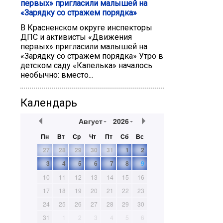
первых» пригласили малышей на
«Зарядку со стражем порядка»
В Красненском округе инспекторы
ДПС и активисты «Движения
первых» пригласили малышей на
«Зарядку со стражем порядка» Утро в
детском саду «Капелька» началось
необычно: вместо...
Календарь
Август
2026
Пн
Вт
Ср
Чт
Пт
Сб
Вс
27
28
29
30
31
1
2
3
4
5
6
7
8
9
10
11
12
13
14
15
16
17
18
19
20
21
22
23
24
25
26
27
28
29
30
31
1
2
3
4
5
6