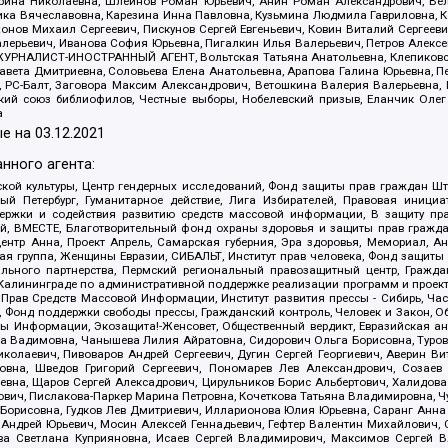
рина Николаевна, Шлейнов Роман Юрьевич, Анин Роман Александрович, Вел
оника Вячеславовна, Карезина Инна Павловна, Кузьмина Людмила Гавриловна
ов Михаил Сергеевич, Пискунов Сергей Евгеньевич, Ковин Виталий Сергеевич
алерьевич, Иванова София Юрьевна, Пигалкин Илья Валерьевич, Петров Алексе
а, ЖУРНАЛИСТ-ИНОСТРАННЫЙ АГЕНТ, Вольтская Татьяна Анатольевна, Клепиков
авета Дмитриевна, Соловьева Елена Анатольевна, Арапова Галина Юрьевна, П
иа, РС-Балт, Заговора Максим Александрович, Ветошкина Валерия Валерьевна
ский союз библиофилов, Честные выборы, Нобелевский призыв, Еланчик Олег
а
е на
03.12.2021
нного агента:
ой культуры, Центр гендерных исследований, Фонд защиты прав граждан Шта
 Петербург, Гуманитарное действие, Лига Избирателей, Правовая инициат
держки и содействия развитию средств массовой информации, В защиту п
ий, ВМЕСТЕ, Благотворительный фонд охраны здоровья и защиты прав граж
, центр Анна, Проект Апрель, Самарская губерния, Эра здоровья, Мемориал,
я группа, Женщины Евразии, СИБАЛЬТ, Институт прав человека, Фонд защиты 
льного партнерства, Пермский региональный правозащитный центр, Граждан
лининграде по административной поддержке реализации программ и проекто
 Прав Средств Массовой Информации, Институт развития прессы - Сибирь, Ча
, Фонд поддержки свободы прессы, Гражданский контроль, Человек и Закон, 
оды Информации, Экозащита!-Женсовет, Общественный вердикт, Евразийская а
 Вадимовна, Чанышева Лилия Айратовна, Сидорович Ольга Борисовна, Туровс
олаевич, Пивоваров Андрей Сергеевич, Дугин Сергей Георгиевич, Аверин В
вна, Шведов Григорий Сергеевич, Пономарев Лев Александрович, Созаев
евна, Щаров Сергей Алексадрович, Цирульников Борис Альбертович, Халидо
ович, Пислакова-Паркер Марина Петровна, Кочеткова Татьяна Владимировна, Ч
Борисовна, Гудков Лев Дмитриевич, Илларионова Юлия Юрьевна, Саранг Анна
Андрей Юрьевич, Мосин Алексей Геннадьевич, Гефтер Валентин Михайлович,
а Светлана Куприяновна, Исаев Сергей Владимирович, Максимов Сергей Вл