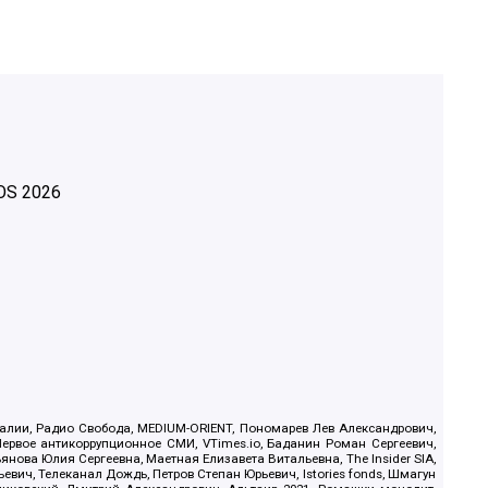
OS
2026
.Реалии, Радио Свобода, MEDIUM-ORIENT, Пономарев Лев Александрович,
ервое антикоррупционное СМИ, VTimes.io, Баданин Роман Сергеевич,
ова Юлия Сергеевна, Маетная Елизавета Витальевна, The Insider SIA,
ич, Телеканал Дождь, Петров Степан Юрьевич, Istories fonds, Шмагун