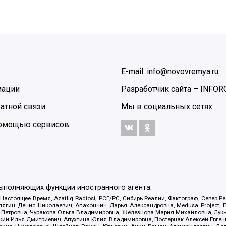
E-mail: info@novovremya.ru
мации
Разработчик сайта –
INFOR
атной связи
Мы в социальных сетях:
 помощью сервисов
выполняющих функции иностранного агента:
 Настоящее Время, Azatliq Radiosi, PCE/PC, Сибирь.Реалии, Фактограф, Север
ягин Денис Николаевич, Апахончич Дарья Александровна, Medusa Project, П
етровна, Чуракова Ольга Владимировна, Железнова Мария Михайловна, Лукьян
й Илья Дмитриевич, Апухтина Юлия Владимировна, Постернак Алексей Евгеньев