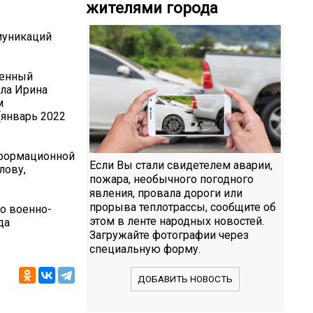
жителями города
муникаций
оенный
ила Ирина
м
(январь 2022
нформационной
Если Вы стали свидетелем аварии,
лову,
пожара, необычного погодного
явления, провала дороги или
прорыва теплотрассы, сообщите об
о военно-
этом в ленте народных новостей.
да
Загружайте фотографии через
специальную форму.
ДОБАВИТЬ НОВОСТЬ