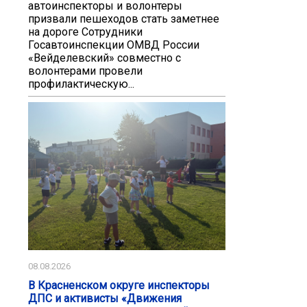
автоинспекторы и волонтеры
призвали пешеходов стать заметнее
на дороге Сотрудники
Госавтоинспекции ОМВД России
«Вейделевский» совместно с
волонтерами провели
профилактическую...
08.08.2026
В Красненском округе инспекторы
ДПС и активисты «Движения