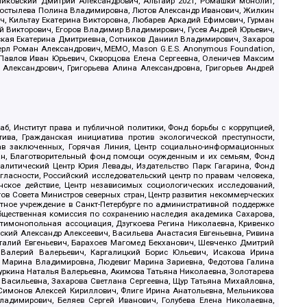
иковский Дмитрий Александрович, Альтаир 2021, Ромашки монолит,
, Костылева Полина Владимировна, Лютов Александр Иванович, Жилкин
, Кильтау Екатерина Викторовна, Любарев Аркадий Ефимович, Гурман
й Викторович, Егоров Владимир Владимирович, Гусев Андрей Юрьевич,
ская Екатерина Дмитриевна, Сотников Даниил Владимирович, Захаров
ерл Роман Александрович, МЕМО, Mason G.E.S. Anonymous Foundation,
, Павлов Иван Юрьевич, Скворцова Елена Сергеевна, Оленичев Максим
 Александрович, Григорьева Алина Александровна, Григорьев Андрей
б, Институт права и публичной политики, Фонд борьбы с коррупцией,
ива, Гражданская инициатива против экологической преступности,
рав заключенных, Горячая Линия, Центр социально-информационных
дан, Благотворительный фонд помощи осужденным и их семьям, Фонд
 Аналитический Центр Юрия Левады, Издательство Парк Гагарина, Фонд
гласности, Российский исследовательский центр по правам человека,
ское действие, Центр независимых социологических исследований,
в Совета Министров северных стран, Центр развития некоммерческих
стное учреждение в Санкт-Петербурге по административной поддержке
Общественная комиссия по сохранению наследия академика Сахарова,
нтимонопольная ассоциация, Дзугкоева Регина Николаевна, Кривенко
кий Александр Алексеевич, Васильева Анастасия Евгеньевна, Ривина
италий Евгеньевич, Барахоев Магомед Бекханович, Шевченко Дмитрий
 Валерий Валерьевич, Каргалицкий Борис Юльевич, Исакова Ирина
ва Марина Владимировна, Людевиг Марина Зариевна, Федотова Галина
уркина Наталья Валерьевна, Акимова Татьяна Николаевна, Золотарева
 Васильевна, Захарова Светлана Сергеевна, Щур Татьяна Михайловна,
 Симонов Алексей Кириллович, Флиге Ирина Анатольевна, Мельникова
адимирович, Беляев Сергей Иванович, Голубева Елена Николаевна,