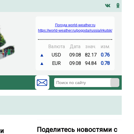
Погода world-weather.ru
https://world-weather.ru/pogoda/russia/irkutsk/
Валюта
Дата
знач.
изм.
▲
USD
09.08
82.17
0.76
▲
EUR
09.08
94.84
0.78
Поделитесь новостями с
ти