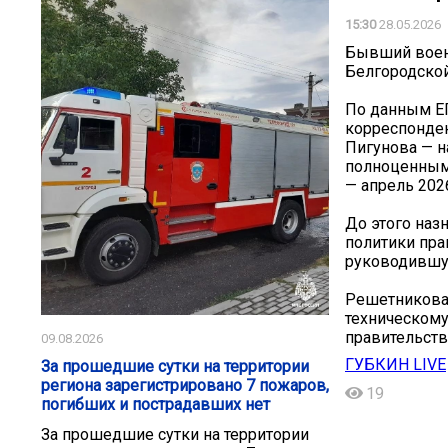
15:30
28.05.2026
Бывший воен
Белгородской
По данным Е
корреспонден
Пигунова — н
полноценным 
— апрель 2026
До этого наз
политики пра
руководившую
Решетникова 
техническому
правительств
09.08.2026
ГУБКИН LIVE
За прошедшие сутки на территории
региона зарегистрировано 7 пожаров,
19
погибших и пострадавших нет
За прошедшие сутки на территории