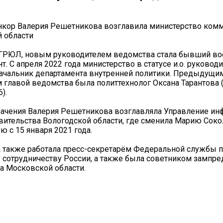
кор Валерия Решетникова возглавила министерство ком
 области
ГРЮЛ, новым руководителем ведомства стала бывший в
т. С апреля 2022 года министерство в статусе и.о. руковод
ачальник департамента внутренней политики. Предыдущи
главой ведомства была политтехнолог Оксана Тарантова 
).
начения Валерия Решетникова возглавляла Управление и
вительства Вологодской области, где сменила Марию Соко
 с 15 января 2021 года.
также работала пресс-секретарём Федеральной службы п
 сотрудничеству России, а также была советником зампре
а Московской области.