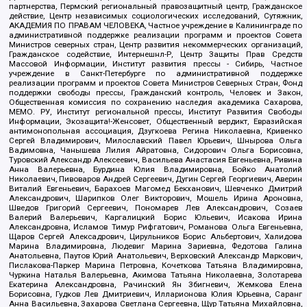
партнерства, Пермский региональный правозащитный центр, Гражданское
действие, Центр независимых социологических исследований, Сутяжник,
АКАДЕМИЯ ПО ПРАВАМ ЧЕЛОВЕКА, Частное учреждение в Калининграде по
административной поддержке реализации программ и проектов Совета
Министров северных стран, Центр развития некоммерческих организаций,
Гражданское содействие, Интернешнл-Р, Центр Защиты Прав Средств
Массовой Информации, Институт развития прессы - Сибирь, Частное
учреждение в Санкт-Петербурге по административной поддержке
реализации программ и проектов Совета Министров Северных Стран, Фонд
поддержки свободы прессы, Гражданский контроль, Человек и Закон,
Общественная комиссия по сохранению наследия академика Сахарова,
МЕМО. РУ, Институт региональной прессы, Институт Развития Свободы
Информации, Экозащита!-Женсовет, Общественный вердикт, Евразийская
антимонопольная ассоциация, Дзугкоева Регина Николаевна, Кривенко
Сергей Владимирович, Милославский Павел Юрьевич, Шнырова Ольга
Вадимовна, Чанышева Лилия Айратовна, Сидорович Ольга Борисовна,
Туровский Александр Алексеевич, Васильева Анастасия Евгеньевна, Ривина
Анна Валерьевна, Бурдина Юлия Владимировна, Бойко Анатолий
Николаевич, Пивоваров Андрей Сергеевич, Дугин Сергей Георгиевич, Аверин
Виталий Евгеньевич, Барахоев Магомед Бекханович, Шевченко Дмитрий
Александрович, Шарипков Олег Викторович, Мошель Ирина Ароновна,
Шведов Григорий Сергеевич, Пономарев Лев Александрович, Созаев
Валерий Валерьевич, Каргалицкий Борис Юльевич, Исакова Ирина
Александровна, Исламов Тимур Рифгатович, Романова Ольга Евгеньевна,
Щаров Сергей Алексадрович, Цирульников Борис Альбертович, Халидова
Марина Владимировна, Людевиг Марина Зариевна, Федотова Галина
Анатольевна, Паутов Юрий Анатольевич, Верховский Александр Маркович,
Пислакова-Паркер Марина Петровна, Кочеткова Татьяна Владимировна,
Чуркина Наталья Валерьевна, Акимова Татьяна Николаевна, Золотарева
Екатерина Александровна, Рачинский Ян Збигневич, Жемкова Елена
Борисовна, Гудков Лев Дмитриевич, Илларионова Юлия Юрьевна, Саранг
Анна Васильевна, Захарова Светлана Сергеевна, Щур Татьяна Михайловна,