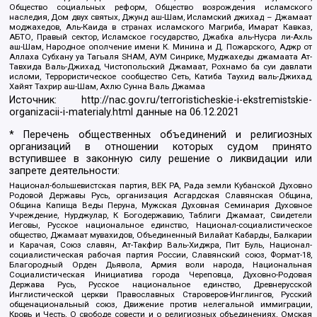
Общество социальных реформ, Общество возрождения исламского
наследия, Дом двух святых, Джунд аш-Шам, Исламский джихад – Джамаат
моджахедов, Аль-Каида в странах исламского Магриба, Имарат Кавказ,
АБТО, Правый сектор, Исламское государство, Джабха аль-Нусра ли-Ахль
аш-Шам, Народное ополчение имени К. Минина и Д. Пожарского, Аджр от
Аллаха Субхану уа Тагьаля SHAM, АУМ Синрике, Муджахеды джамаата Ат-
Тавхида Валь-Джихад, Чистопольский Джамаат, Рохнамо ба суи давлати
исломи, Террористическое сообщество Сеть, Катиба Таухид валь-Джихад,
Хайят Тахрир аш-Шам, Ахлю Сунна Валь Джамаа
Источник:
http://nac.gov.ru/terroristicheskie-i-ekstremistskie-
organizacii-i-materialy.html
данные на
06.12.2021
* Перечень общественных объединений и религиозных
организаций в отношении которых судом принято
вступившее в законную силу решение о ликвидации или
запрете деятельности:
Национал-большевистская партия, ВЕК РА, Рада земли Кубанской Духовно
Родовой Державы Русь, организация Асгардская Славянская Община,
Община Капища Веды Перуна, Мужская Духовная Семинария Духовное
Учреждение, Нурджулар, К Богодержавию, Таблиги Джамаат, Свидетели
Иеговы, Русское национальное единство, Национал-социалистическое
общество, Джамаат мувахидов, Объединенный Вилайат Кабарды, Балкарии
и Карачая, Союз славян, Ат-Такфир Валь-Хиджра, Пит Буль, Национал-
социалистическая рабочая партия России, Славянский союз, Формат-18,
Благородный Орден Дьявола, Армия воли народа, Национальная
Социалистическая Инициатива города Череповца, Духовно-Родовая
Держава Русь, Русское национальное единство, Древнерусской
Инглистической церкви Православных Староверов-Инглингов, Русский
общенациональный союз, Движение против нелегальной иммиграции,
Кровь и Честь, О свободе совести и о религиозных объединениях, Омская