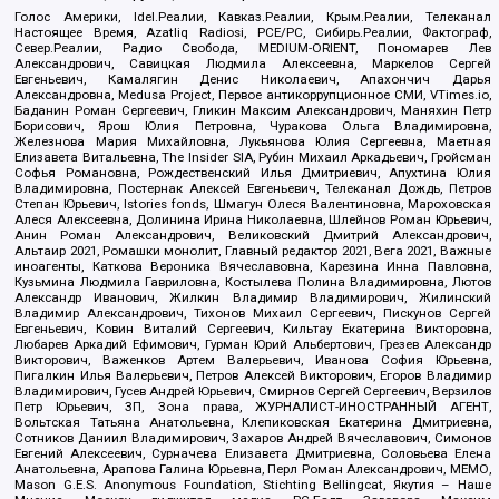
Голос Америки, Idel.Реалии, Кавказ.Реалии, Крым.Реалии, Телеканал
Настоящее Время, Azatliq Radiosi, PCE/PC, Сибирь.Реалии, Фактограф,
Север.Реалии, Радио Свобода, MEDIUM-ORIENT, Пономарев Лев
Александрович, Савицкая Людмила Алексеевна, Маркелов Сергей
Евгеньевич, Камалягин Денис Николаевич, Апахончич Дарья
Александровна, Medusa Project, Первое антикоррупционное СМИ, VTimes.io,
Баданин Роман Сергеевич, Гликин Максим Александрович, Маняхин Петр
Борисович, Ярош Юлия Петровна, Чуракова Ольга Владимировна,
Железнова Мария Михайловна, Лукьянова Юлия Сергеевна, Маетная
Елизавета Витальевна, The Insider SIA, Рубин Михаил Аркадьевич, Гройсман
Софья Романовна, Рождественский Илья Дмитриевич, Апухтина Юлия
Владимировна, Постернак Алексей Евгеньевич, Телеканал Дождь, Петров
Степан Юрьевич, Istories fonds, Шмагун Олеся Валентиновна, Мароховская
Алеся Алексеевна, Долинина Ирина Николаевна, Шлейнов Роман Юрьевич,
Анин Роман Александрович, Великовский Дмитрий Александрович,
Альтаир 2021, Ромашки монолит, Главный редактор 2021, Вега 2021, Важные
иноагенты, Каткова Вероника Вячеславовна, Карезина Инна Павловна,
Кузьмина Людмила Гавриловна, Костылева Полина Владимировна, Лютов
Александр Иванович, Жилкин Владимир Владимирович, Жилинский
Владимир Александрович, Тихонов Михаил Сергеевич, Пискунов Сергей
Евгеньевич, Ковин Виталий Сергеевич, Кильтау Екатерина Викторовна,
Любарев Аркадий Ефимович, Гурман Юрий Альбертович, Грезев Александр
Викторович, Важенков Артем Валерьевич, Иванова София Юрьевна,
Пигалкин Илья Валерьевич, Петров Алексей Викторович, Егоров Владимир
Владимирович, Гусев Андрей Юрьевич, Смирнов Сергей Сергеевич, Верзилов
Петр Юрьевич, ЗП, Зона права, ЖУРНАЛИСТ-ИНОСТРАННЫЙ АГЕНТ,
Вольтская Татьяна Анатольевна, Клепиковская Екатерина Дмитриевна,
Сотников Даниил Владимирович, Захаров Андрей Вячеславович, Симонов
Евгений Алексеевич, Сурначева Елизавета Дмитриевна, Соловьева Елена
Анатольевна, Арапова Галина Юрьевна, Перл Роман Александрович, МЕМО,
Mason G.E.S. Anonymous Foundation, Stichting Bellingcat, Якутия – Наше