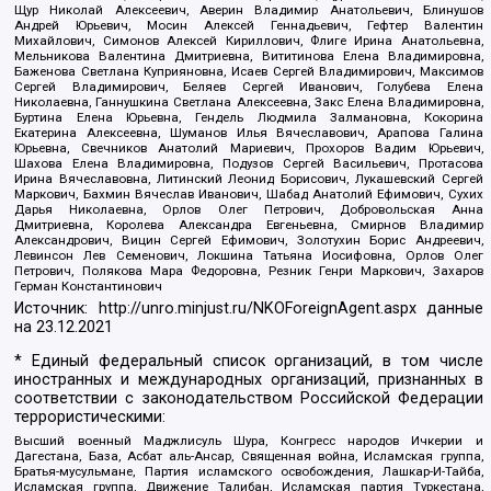
Щур Николай Алексеевич, Аверин Владимир Анатольевич, Блинушов
Андрей Юрьевич, Мосин Алексей Геннадьевич, Гефтер Валентин
Михайлович, Симонов Алексей Кириллович, Флиге Ирина Анатольевна,
Мельникова Валентина Дмитриевна, Вититинова Елена Владимировна,
Баженова Светлана Куприяновна, Исаев Сергей Владимирович, Максимов
Сергей Владимирович, Беляев Сергей Иванович, Голубева Елена
Николаевна, Ганнушкина Светлана Алексеевна, Закс Елена Владимировна,
Буртина Елена Юрьевна, Гендель Людмила Залмановна, Кокорина
Екатерина Алексеевна, Шуманов Илья Вячеславович, Арапова Галина
Юрьевна, Свечников Анатолий Мариевич, Прохоров Вадим Юрьевич,
Шахова Елена Владимировна, Подузов Сергей Васильевич, Протасова
Ирина Вячеславовна, Литинский Леонид Борисович, Лукашевский Сергей
Маркович, Бахмин Вячеслав Иванович, Шабад Анатолий Ефимович, Сухих
Дарья Николаевна, Орлов Олег Петрович, Добровольская Анна
Дмитриевна, Королева Александра Евгеньевна, Смирнов Владимир
Александрович, Вицин Сергей Ефимович, Золотухин Борис Андреевич,
Левинсон Лев Семенович, Локшина Татьяна Иосифовна, Орлов Олег
Петрович, Полякова Мара Федоровна, Резник Генри Маркович, Захаров
Герман Константинович
Источник:
http://unro.minjust.ru/NKOForeignAgent.aspx
данные
на
23.12.2021
* Единый федеральный список организаций, в том числе
иностранных и международных организаций, признанных в
соответствии с законодательством Российской Федерации
террористическими:
Высший военный Маджлисуль Шура, Конгресс народов Ичкерии и
Дагестана, База, Асбат аль-Ансар, Священная война, Исламская группа,
Братья-мусульмане, Партия исламского освобождения, Лашкар-И-Тайба,
Исламская группа, Движение Талибан, Исламская партия Туркестана,