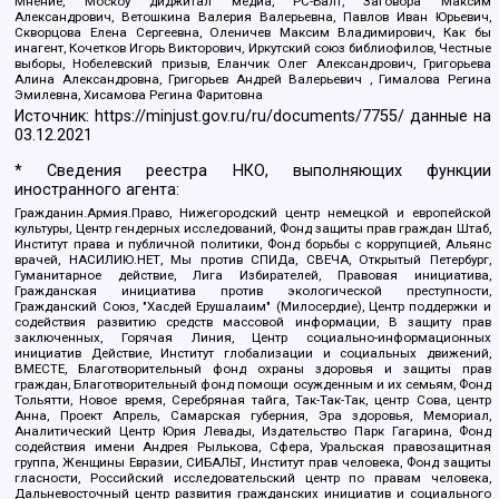
Мнение, Москоу диджитал медиа, РС-Балт, Заговора Максим
Александрович, Ветошкина Валерия Валерьевна, Павлов Иван Юрьевич,
Скворцова Елена Сергеевна, Оленичев Максим Владимирович, Как бы
инагент, Кочетков Игорь Викторович, Иркутский союз библиофилов, Честные
выборы, Нобелевский призыв, Еланчик Олег Александрович, Григорьева
Алина Александровна, Григорьев Андрей Валерьевич , Гималова Регина
Эмилевна, Хисамова Регина Фаритовна
Источник:
https://minjust.gov.ru/ru/documents/7755/
данные на
03.12.2021
* Сведения реестра НКО, выполняющих функции
иностранного агента:
Гражданин.Армия.Право, Нижегородский центр немецкой и европейской
культуры, Центр гендерных исследований, Фонд защиты прав граждан Штаб,
Институт права и публичной политики, Фонд борьбы с коррупцией, Альянс
врачей, НАСИЛИЮ.НЕТ, Мы против СПИДа, СВЕЧА, Открытый Петербург,
Гуманитарное действие, Лига Избирателей, Правовая инициатива,
Гражданская инициатива против экологической преступности,
Гражданский Союз, "Хасдей Ерушалаим" (Милосердие), Центр поддержки и
содействия развитию средств массовой информации, В защиту прав
заключенных, Горячая Линия, Центр социально-информационных
инициатив Действие, Институт глобализации и социальных движений,
ВМЕСТЕ, Благотворительный фонд охраны здоровья и защиты прав
граждан, Благотворительный фонд помощи осужденным и их семьям, Фонд
Тольятти, Новое время, Серебряная тайга, Так-Так-Так, центр Сова, центр
Анна, Проект Апрель, Самарская губерния, Эра здоровья, Мемориал,
Аналитический Центр Юрия Левады, Издательство Парк Гагарина, Фонд
содействия имени Андрея Рылькова, Сфера, Уральская правозащитная
группа, Женщины Евразии, СИБАЛЬТ, Институт прав человека, Фонд защиты
гласности, Российский исследовательский центр по правам человека,
Дальневосточный центр развития гражданских инициатив и социального