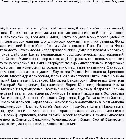
 Александрович, Григорьева Алина Александровна, Григорьев Андрей
б, Институт права и публичной политики, Фонд борьбы с коррупцией,
ива, Гражданская инициатива против экологической преступности,
рав заключенных, Горячая Линия, Центр социально-информационных
дан, Благотворительный фонд помощи осужденным и их семьям, Фонд
 Аналитический Центр Юрия Левады, Издательство Парк Гагарина, Фонд
гласности, Российский исследовательский центр по правам человека,
ское действие, Центр независимых социологических исследований,
в Совета Министров северных стран, Центр развития некоммерческих
стное учреждение в Санкт-Петербурге по административной поддержке
Общественная комиссия по сохранению наследия академика Сахарова,
нтимонопольная ассоциация, Дзугкоева Регина Николаевна, Кривенко
кий Александр Алексеевич, Васильева Анастасия Евгеньевна, Ривина
италий Евгеньевич, Барахоев Магомед Бекханович, Шевченко Дмитрий
 Валерий Валерьевич, Каргалицкий Борис Юльевич, Исакова Ирина
ва Марина Владимировна, Людевиг Марина Зариевна, Федотова Галина
уркина Наталья Валерьевна, Акимова Татьяна Николаевна, Золотарева
 Васильевна, Захарова Светлана Сергеевна, Щур Татьяна Михайловна,
 Симонов Алексей Кириллович, Флиге Ирина Анатольевна, Мельникова
адимирович, Беляев Сергей Иванович, Голубева Елена Николаевна,
вна, Шуманов Илья Вячеславович, Арапова Галина Юрьевна, Свечников
ий Леонид Борисович, Лукашевский Сергей Маркович, Бахмин Вячеслав
геньевна, Смирнов Владимир Александрович, Вицин Сергей Ефимович,
 Маркович, Захаров Герман Константинович