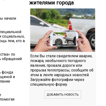
жителями города
ны начали
специальной
и социальных,
щь тем, кто в
ства» по
Если Вы стали свидетелем аварии,
0% обращений
пожара, необычного погодного
явления, провала дороги или
прорыва теплотрассы, сообщите об
ь фонда
этом в ленте народных новостей.
вщиной и
Загружайте фотографии через
елание
специальную форму.
е
ДОБАВИТЬ НОВОСТЬ
 помогая