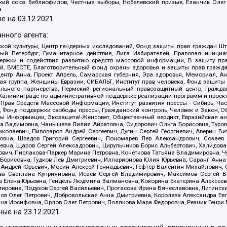
ский союз библиофилов, Честные выборы, Нобелевский призыв, Еланчик Олег
а
е на
03.12.2021
нного агента:
ой культуры, Центр гендерных исследований, Фонд защиты прав граждан Шта
 Петербург, Гуманитарное действие, Лига Избирателей, Правовая инициат
держки и содействия развитию средств массовой информации, В защиту п
ий, ВМЕСТЕ, Благотворительный фонд охраны здоровья и защиты прав граж
, центр Анна, Проект Апрель, Самарская губерния, Эра здоровья, Мемориал,
я группа, Женщины Евразии, СИБАЛЬТ, Институт прав человека, Фонд защиты 
льного партнерства, Пермский региональный правозащитный центр, Граждан
лининграде по административной поддержке реализации программ и проекто
 Прав Средств Массовой Информации, Институт развития прессы - Сибирь, Ча
, Фонд поддержки свободы прессы, Гражданский контроль, Человек и Закон, 
оды Информации, Экозащита!-Женсовет, Общественный вердикт, Евразийская а
 Вадимовна, Чанышева Лилия Айратовна, Сидорович Ольга Борисовна, Туровс
олаевич, Пивоваров Андрей Сергеевич, Дугин Сергей Георгиевич, Аверин В
вна, Шведов Григорий Сергеевич, Пономарев Лев Александрович, Созаев
евна, Щаров Сергей Алексадрович, Цирульников Борис Альбертович, Халидо
ович, Пислакова-Паркер Марина Петровна, Кочеткова Татьяна Владимировна, Ч
Борисовна, Гудков Лев Дмитриевич, Илларионова Юлия Юрьевна, Саранг Анна
Андрей Юрьевич, Мосин Алексей Геннадьевич, Гефтер Валентин Михайлович,
а Светлана Куприяновна, Исаев Сергей Владимирович, Максимов Сергей Вл
а Елена Юрьевна, Гендель Людмила Залмановна, Кокорина Екатерина Алексее
ровна, Подузов Сергей Васильевич, Протасова Ирина Вячеславовна, Литинск
ов Олег Петрович, Добровольская Анна Дмитриевна, Королева Александра Ев
яна Иосифовна, Орлов Олег Петрович, Полякова Мара Федоровна, Резник Генри
ные на
23.12.2021