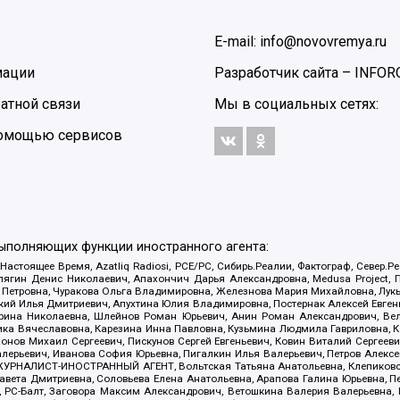
E-mail: info@novovremya.ru
мации
Разработчик сайта –
INFOR
атной связи
Мы в социальных сетях:
 помощью сервисов
выполняющих функции иностранного агента:
 Настоящее Время, Azatliq Radiosi, PCE/PC, Сибирь.Реалии, Фактограф, Север
ягин Денис Николаевич, Апахончич Дарья Александровна, Medusa Project, П
етровна, Чуракова Ольга Владимировна, Железнова Мария Михайловна, Лукьян
й Илья Дмитриевич, Апухтина Юлия Владимировна, Постернак Алексей Евгеньев
рина Николаевна, Шлейнов Роман Юрьевич, Анин Роман Александрович, Вел
оника Вячеславовна, Карезина Инна Павловна, Кузьмина Людмила Гавриловна
ов Михаил Сергеевич, Пискунов Сергей Евгеньевич, Ковин Виталий Сергеевич
алерьевич, Иванова София Юрьевна, Пигалкин Илья Валерьевич, Петров Алексе
а, ЖУРНАЛИСТ-ИНОСТРАННЫЙ АГЕНТ, Вольтская Татьяна Анатольевна, Клепиков
авета Дмитриевна, Соловьева Елена Анатольевна, Арапова Галина Юрьевна, П
иа, РС-Балт, Заговора Максим Александрович, Ветошкина Валерия Валерьевна