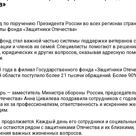
а»
ад по поручению Президента России во всех регионах стра
лы фонда «Защитники Отечества»
 фонд стал важной частью системы поддержки ветеранов 
ации и членов их семей. Специалисты помогают в решени
 юридических и других вопросов, оказывая адресную помо
я.
3 года в филиал Государственного фонда «Защитники Отече
 области поступило более 21 тысячи обращений. Более 9
арь — заместитель Министра обороны России, председател
течества» Анна Цивилева поздравила сотрудников с годо
а их за профессионализм, ответственность и искреннее ж
дям.
 продолжается. Каждый день его сотрудники и социальны
 остаются рядом с защитниками Отечества и их близкими,
шения важных жизненных вопросов.