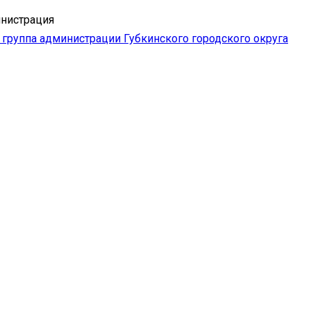
нистрация
группа администрации Губкинского городского округа