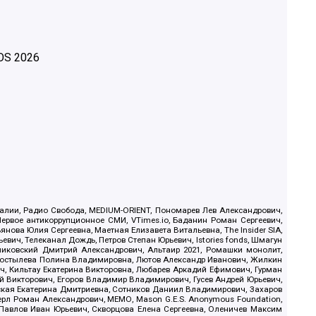
OS
2026
.Реалии, Радио Свобода, MEDIUM-ORIENT, Пономарев Лев Александрович,
ервое антикоррупционное СМИ, VTimes.io, Баданин Роман Сергеевич,
ова Юлия Сергеевна, Маетная Елизавета Витальевна, The Insider SIA,
ич, Телеканал Дождь, Петров Степан Юрьевич, Istories fonds, Шмагун
иковский Дмитрий Александрович, Альтаир 2021, Ромашки монолит,
, Костылева Полина Владимировна, Лютов Александр Иванович, Жилкин
, Кильтау Екатерина Викторовна, Любарев Аркадий Ефимович, Гурман
й Викторович, Егоров Владимир Владимирович, Гусев Андрей Юрьевич,
ская Екатерина Дмитриевна, Сотников Даниил Владимирович, Захаров
ерл Роман Александрович, МЕМО, Mason G.E.S. Anonymous Foundation,
, Павлов Иван Юрьевич, Скворцова Елена Сергеевна, Оленичев Максим