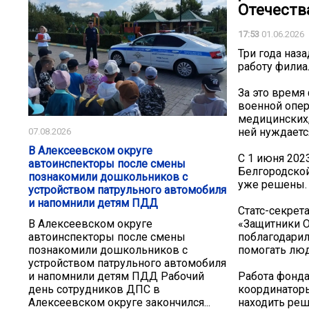
Отечеств
17:53
01.06.2026
Три года наз
работу филиа
За это время
военной опер
медицинских,
ней нуждаетс
07.08.2026
В Алексеевском округе
С 1 июня 202
автоинспекторы после смены
Белгородской
познакомили дошкольников с
уже решены.
устройством патрульного автомобиля
и напомнили детям ПДД
Статс-секрет
«Защитники О
В Алексеевском округе
поблагодарил
автоинспекторы после смены
помогать лю
познакомили дошкольников с
устройством патрульного автомобиля
Работа фонда
и напомнили детям ПДД Рабочий
координаторы
день сотрудников ДПС в
находить ре
Алексеевском округе закончился...