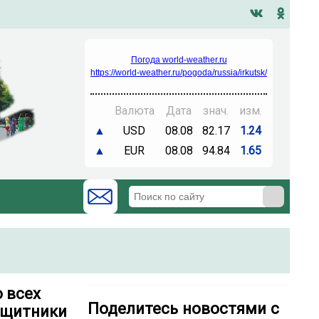
Погода world-weather.ru
https://world-weather.ru/pogoda/russia/irkutsk/
Валюта
Дата
знач.
изм.
▲
USD
08.08
82.17
1.24
▲
EUR
08.08
94.84
1.65
 всех
Поделитесь новостями с
ащитники