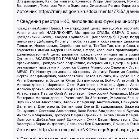
Владимирович, Как бы инагент, Кочетков Игорь Викторович, Иркут
Валерьевич , Гималова Регина Эмилевна, Хисамова Регина Фаритовн
Источник:
https://minjust.gov.ru/ru/documents/7755/
данны
* Сведения реестра НКО, выполняющих функции иностра
Гражданин.Армия.Право, Нижегородский центр немецкой и европейск
Альянс врачей, НАСИЛИЮ.НЕТ, Мы против СПИДа, СВЕЧА, Открытый
Гражданский Союз, "Хасдей Ерушалаим" (Милосердие), Центр под
инициатив Действие, Институт глобализации и социальных движен
Тольятти, Новое время, Серебряная тайга, Так-Так-Так, центр Сова
содействия имени Андрея Рылькова, Сфера, Уральская правозащитна
Дальневосточный центр развития гражданских инициатив и социа
Сутяжник, АКАДЕМИЯ ПО ПРАВАМ ЧЕЛОВЕКА, Частное учреждение в Ка
организаций, Гражданское содействие, Интернешнл-Р, Центр Защиты
реализации программ и проектов Совета Министров Северных Стран
МЕМО. РУ, Институт региональной прессы, Институт Развития Своб
Сергей Владимирович, Милославский Павел Юрьевич, Шнырова Ольга
Анна Валерьевна, Бурдина Юлия Владимировна, Бойко Анатолий Ник
Александрович, Шарипков Олег Викторович, Мошель Ирина Ароно
Александровна, Исламов Тимур Рифгатович, Романова Ольга Евгень
Анатольевна, Паутов Юрий Анатольевич, Верховский Александр Марк
Екатерина Александровна, Рачинский Ян Збигневич, Жемкова Елена 
Щур Николай Алексеевич, Аверин Владимир Анатольевич, Блинушов 
Валентина Дмитриевна, Вититинова Елена Владимировна, Баженов
Ганнушкина Светлана Алексеевна, Закс Елена Владимировна, Буртин
Анатолий Мариевич, Прохоров Вадим Юрьевич, Шахова Елена Владими
Иванович, Шабад Анатолий Ефимович, Сухих Дарья Николаевна, Орл
Золотухин Борис Андреевич, Левинсон Лев Семенович, Локшина Тать
Источник:
http://unro.minjust.ru/NKOForeignAgent.aspx
дан