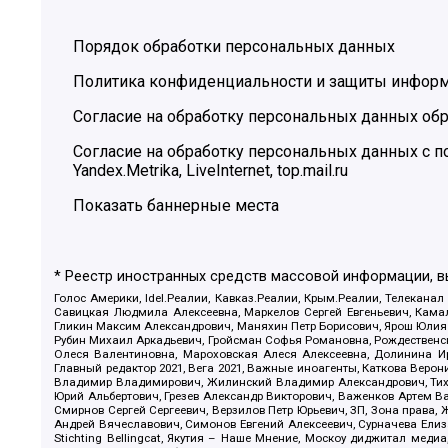
Порядок обработки персональных данных
Политика конфиденциальности и защиты инфор
Согласие на обработку персональных данных обр
Согласие на обработку персональных данных с
Yandex.Metrika, LiveInternet, top.mail.ru
Показать баннерные места
* Реестр иностранных средств массовой информации, 
Голос Америки, Idel.Реалии, Кавказ.Реалии, Крым.Реалии, Телеканал
Савицкая Людмила Алексеевна, Маркелов Сергей Евгеньевич, Камал
Гликин Максим Александрович, Маняхин Петр Борисович, Ярош Юлия П
Рубин Михаил Аркадьевич, Гройсман Софья Романовна, Рождественски
Олеся Валентиновна, Мароховская Алеся Алексеевна, Долинина И
Главный редактор 2021, Вега 2021, Важные иноагенты, Каткова Вер
Владимир Владимирович, Жилинский Владимир Александрович, Тихон
Юрий Альбертович, Грезев Александр Викторович, Важенков Артем В
Смирнов Сергей Сергеевич, Верзилов Петр Юрьевич, ЗП, Зона прав
Андрей Вячеславович, Симонов Евгений Алексеевич, Сурначева Елиз
Stichting Bellingcat, Якутия – Наше Мнение, Москоу диджитал мед