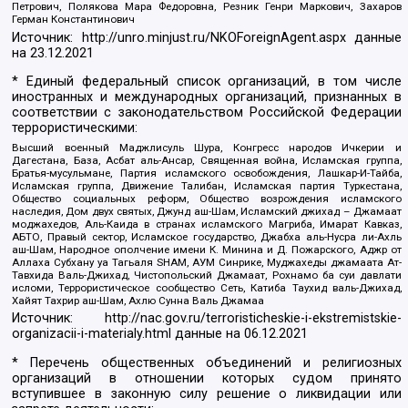
Петрович, Полякова Мара Федоровна, Резник Генри Маркович, Захаров
Герман Константинович
Источник:
http://unro.minjust.ru/NKOForeignAgent.aspx
данные
на
23.12.2021
* Единый федеральный список организаций, в том числе
иностранных и международных организаций, признанных в
соответствии с законодательством Российской Федерации
террористическими:
Высший военный Маджлисуль Шура, Конгресс народов Ичкерии и
Дагестана, База, Асбат аль-Ансар, Священная война, Исламская группа,
Братья-мусульмане, Партия исламского освобождения, Лашкар-И-Тайба,
Исламская группа, Движение Талибан, Исламская партия Туркестана,
Общество социальных реформ, Общество возрождения исламского
наследия, Дом двух святых, Джунд аш-Шам, Исламский джихад – Джамаат
моджахедов, Аль-Каида в странах исламского Магриба, Имарат Кавказ,
АБТО, Правый сектор, Исламское государство, Джабха аль-Нусра ли-Ахль
аш-Шам, Народное ополчение имени К. Минина и Д. Пожарского, Аджр от
Аллаха Субхану уа Тагьаля SHAM, АУМ Синрике, Муджахеды джамаата Ат-
Тавхида Валь-Джихад, Чистопольский Джамаат, Рохнамо ба суи давлати
исломи, Террористическое сообщество Сеть, Катиба Таухид валь-Джихад,
Хайят Тахрир аш-Шам, Ахлю Сунна Валь Джамаа
Источник:
http://nac.gov.ru/terroristicheskie-i-ekstremistskie-
organizacii-i-materialy.html
данные на
06.12.2021
* Перечень общественных объединений и религиозных
организаций в отношении которых судом принято
вступившее в законную силу решение о ликвидации или