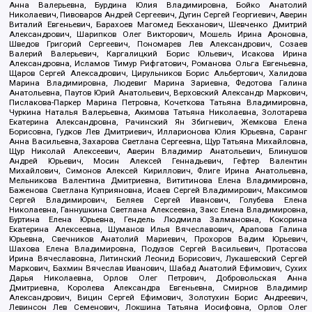
Анна Валерьевна, Бурдина Юлия Владимировна, Бойко Анатолий
Николаевич, Пивоваров Андрей Сергеевич, Дугин Сергей Георгиевич, Аверин
Виталий Евгеньевич, Барахоев Магомед Бекханович, Шевченко Дмитрий
Александрович, Шарипков Олег Викторович, Мошель Ирина Ароновна,
Шведов Григорий Сергеевич, Пономарев Лев Александрович, Созаев
Валерий Валерьевич, Каргалицкий Борис Юльевич, Исакова Ирина
Александровна, Исламов Тимур Рифгатович, Романова Ольга Евгеньевна,
Щаров Сергей Алексадрович, Цирульников Борис Альбертович, Халидова
Марина Владимировна, Людевиг Марина Зариевна, Федотова Галина
Анатольевна, Паутов Юрий Анатольевич, Верховский Александр Маркович,
Пислакова-Паркер Марина Петровна, Кочеткова Татьяна Владимировна,
Чуркина Наталья Валерьевна, Акимова Татьяна Николаевна, Золотарева
Екатерина Александровна, Рачинский Ян Збигневич, Жемкова Елена
Борисовна, Гудков Лев Дмитриевич, Илларионова Юлия Юрьевна, Саранг
Анна Васильевна, Захарова Светлана Сергеевна, Щур Татьяна Михайловна,
Щур Николай Алексеевич, Аверин Владимир Анатольевич, Блинушов
Андрей Юрьевич, Мосин Алексей Геннадьевич, Гефтер Валентин
Михайлович, Симонов Алексей Кириллович, Флиге Ирина Анатольевна,
Мельникова Валентина Дмитриевна, Вититинова Елена Владимировна,
Баженова Светлана Куприяновна, Исаев Сергей Владимирович, Максимов
Сергей Владимирович, Беляев Сергей Иванович, Голубева Елена
Николаевна, Ганнушкина Светлана Алексеевна, Закс Елена Владимировна,
Буртина Елена Юрьевна, Гендель Людмила Залмановна, Кокорина
Екатерина Алексеевна, Шуманов Илья Вячеславович, Арапова Галина
Юрьевна, Свечников Анатолий Мариевич, Прохоров Вадим Юрьевич,
Шахова Елена Владимировна, Подузов Сергей Васильевич, Протасова
Ирина Вячеславовна, Литинский Леонид Борисович, Лукашевский Сергей
Маркович, Бахмин Вячеслав Иванович, Шабад Анатолий Ефимович, Сухих
Дарья Николаевна, Орлов Олег Петрович, Добровольская Анна
Дмитриевна, Королева Александра Евгеньевна, Смирнов Владимир
Александрович, Вицин Сергей Ефимович, Золотухин Борис Андреевич,
Левинсон Лев Семенович, Локшина Татьяна Иосифовна, Орлов Олег