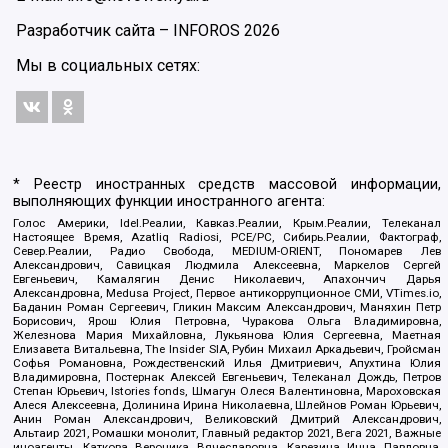
Разработчик сайта –
INFOROS
2026
Мы в социальных сетях:
* Реестр иностранных средств массовой информации,
выполняющих функции иностранного агента:
Голос Америки, Idel.Реалии, Кавказ.Реалии, Крым.Реалии, Телеканал
Настоящее Время, Azatliq Radiosi, PCE/PC, Сибирь.Реалии, Фактограф,
Север.Реалии, Радио Свобода, MEDIUM-ORIENT, Пономарев Лев
Александрович, Савицкая Людмила Алексеевна, Маркелов Сергей
Евгеньевич, Камалягин Денис Николаевич, Апахончич Дарья
Александровна, Medusa Project, Первое антикоррупционное СМИ, VTimes.io,
Баданин Роман Сергеевич, Гликин Максим Александрович, Маняхин Петр
Борисович, Ярош Юлия Петровна, Чуракова Ольга Владимировна,
Железнова Мария Михайловна, Лукьянова Юлия Сергеевна, Маетная
Елизавета Витальевна, The Insider SIA, Рубин Михаил Аркадьевич, Гройсман
Софья Романовна, Рождественский Илья Дмитриевич, Апухтина Юлия
Владимировна, Постернак Алексей Евгеньевич, Телеканал Дождь, Петров
Степан Юрьевич, Istories fonds, Шмагун Олеся Валентиновна, Мароховская
Алеся Алексеевна, Долинина Ирина Николаевна, Шлейнов Роман Юрьевич,
Анин Роман Александрович, Великовский Дмитрий Александрович,
Альтаир 2021, Ромашки монолит, Главный редактор 2021, Вега 2021, Важные
иноагенты, Каткова Вероника Вячеславовна, Карезина Инна Павловна,