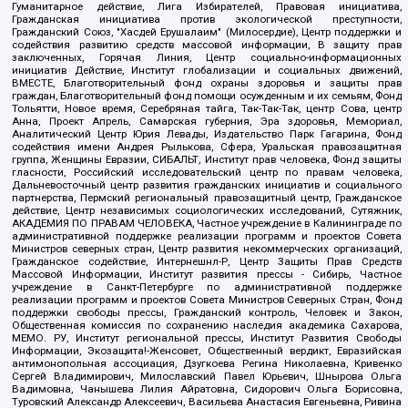
Гуманитарное действие, Лига Избирателей, Правовая инициатива,
Гражданская инициатива против экологической преступности,
Гражданский Союз, "Хасдей Ерушалаим" (Милосердие), Центр поддержки и
содействия развитию средств массовой информации, В защиту прав
заключенных, Горячая Линия, Центр социально-информационных
инициатив Действие, Институт глобализации и социальных движений,
ВМЕСТЕ, Благотворительный фонд охраны здоровья и защиты прав
граждан, Благотворительный фонд помощи осужденным и их семьям, Фонд
Тольятти, Новое время, Серебряная тайга, Так-Так-Так, центр Сова, центр
Анна, Проект Апрель, Самарская губерния, Эра здоровья, Мемориал,
Аналитический Центр Юрия Левады, Издательство Парк Гагарина, Фонд
содействия имени Андрея Рылькова, Сфера, Уральская правозащитная
группа, Женщины Евразии, СИБАЛЬТ, Институт прав человека, Фонд защиты
гласности, Российский исследовательский центр по правам человека,
Дальневосточный центр развития гражданских инициатив и социального
партнерства, Пермский региональный правозащитный центр, Гражданское
действие, Центр независимых социологических исследований, Сутяжник,
АКАДЕМИЯ ПО ПРАВАМ ЧЕЛОВЕКА, Частное учреждение в Калининграде по
административной поддержке реализации программ и проектов Совета
Министров северных стран, Центр развития некоммерческих организаций,
Гражданское содействие, Интернешнл-Р, Центр Защиты Прав Средств
Массовой Информации, Институт развития прессы - Сибирь, Частное
учреждение в Санкт-Петербурге по административной поддержке
реализации программ и проектов Совета Министров Северных Стран, Фонд
поддержки свободы прессы, Гражданский контроль, Человек и Закон,
Общественная комиссия по сохранению наследия академика Сахарова,
МЕМО. РУ, Институт региональной прессы, Институт Развития Свободы
Информации, Экозащита!-Женсовет, Общественный вердикт, Евразийская
антимонопольная ассоциация, Дзугкоева Регина Николаевна, Кривенко
Сергей Владимирович, Милославский Павел Юрьевич, Шнырова Ольга
Вадимовна, Чанышева Лилия Айратовна, Сидорович Ольга Борисовна,
Туровский Александр Алексеевич, Васильева Анастасия Евгеньевна, Ривина