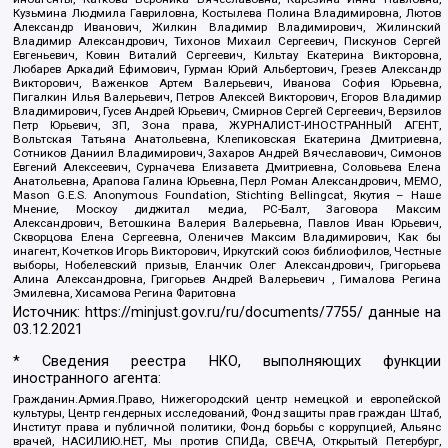
Кузьмина Людмила Гавриловна, Костылева Полина Владимировна, Лютов
Александр Иванович, Жилкин Владимир Владимирович, Жилинский
Владимир Александрович, Тихонов Михаил Сергеевич, Пискунов Сергей
Евгеньевич, Ковин Виталий Сергеевич, Кильтау Екатерина Викторовна,
Любарев Аркадий Ефимович, Гурман Юрий Альбертович, Грезев Александр
Викторович, Важенков Артем Валерьевич, Иванова София Юрьевна,
Пигалкин Илья Валерьевич, Петров Алексей Викторович, Егоров Владимир
Владимирович, Гусев Андрей Юрьевич, Смирнов Сергей Сергеевич, Верзилов
Петр Юрьевич, ЗП, Зона права, ЖУРНАЛИСТ-ИНОСТРАННЫЙ АГЕНТ,
Вольтская Татьяна Анатольевна, Клепиковская Екатерина Дмитриевна,
Сотников Даниил Владимирович, Захаров Андрей Вячеславович, Симонов
Евгений Алексеевич, Сурначева Елизавета Дмитриевна, Соловьева Елена
Анатольевна, Арапова Галина Юрьевна, Перл Роман Александрович, МЕМО,
Mason G.E.S. Anonymous Foundation, Stichting Bellingcat, Якутия – Наше
Мнение, Москоу диджитал медиа, РС-Балт, Заговора Максим
Александрович, Ветошкина Валерия Валерьевна, Павлов Иван Юрьевич,
Скворцова Елена Сергеевна, Оленичев Максим Владимирович, Как бы
инагент, Кочетков Игорь Викторович, Иркутский союз библиофилов, Честные
выборы, Нобелевский призыв, Еланчик Олег Александрович, Григорьева
Алина Александровна, Григорьев Андрей Валерьевич , Гималова Регина
Эмилевна, Хисамова Регина Фаритовна
Источник:
https://minjust.gov.ru/ru/documents/7755/
данные на
03.12.2021
* Сведения реестра НКО, выполняющих функции
иностранного агента:
Гражданин.Армия.Право, Нижегородский центр немецкой и европейской
культуры, Центр гендерных исследований, Фонд защиты прав граждан Штаб,
Институт права и публичной политики, Фонд борьбы с коррупцией, Альянс
врачей, НАСИЛИЮ.НЕТ, Мы против СПИДа, СВЕЧА, Открытый Петербург,