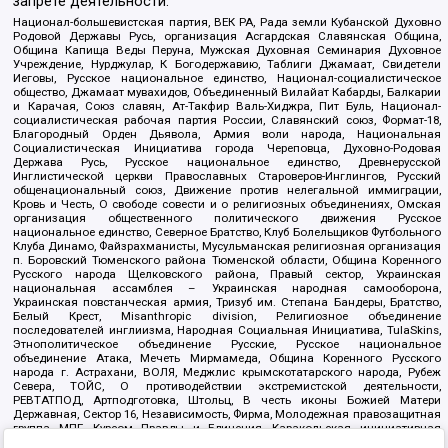
запрете деятельности:
Национал-большевистская партия, ВЕК РА, Рада земли Кубанской Духовно
Родовой Державы Русь, организация Асгардская Славянская Община,
Община Капища Веды Перуна, Мужская Духовная Семинария Духовное
Учреждение, Нурджулар, К Богодержавию, Таблиги Джамаат, Свидетели
Иеговы, Русское национальное единство, Национал-социалистическое
общество, Джамаат мувахидов, Объединенный Вилайат Кабарды, Балкарии
и Карачая, Союз славян, Ат-Такфир Валь-Хиджра, Пит Буль, Национал-
социалистическая рабочая партия России, Славянский союз, Формат-18,
Благородный Орден Дьявола, Армия воли народа, Национальная
Социалистическая Инициатива города Череповца, Духовно-Родовая
Держава Русь, Русское национальное единство, Древнерусской
Инглистической церкви Православных Староверов-Инглингов, Русский
общенациональный союз, Движение против нелегальной иммиграции,
Кровь и Честь, О свободе совести и о религиозных объединениях, Омская
организация общественного политического движения Русское
национальное единство, Северное Братство, Клуб Болельщиков Футбольного
Клуба Динамо, Файзрахманисты, Мусульманская религиозная организация
п. Боровский Тюменского района Тюменской области, Община Коренного
Русского народа Щелковского района, Правый сектор, Украинская
национальная ассамблея – Украинская народная самооборона,
Украинская повстанческая армия, Тризуб им. Степана Бандеры, Братство,
Белый Крест, Misanthropic division, Религиозное объединение
последователей инглиизма, Народная Социальная Инициатива, TulaSkins,
Этнополитическое объединение Русские, Русское национальное
объединение Атака, Мечеть Мирмамеда, Община Коренного Русского
народа г. Астрахани, ВОЛЯ, Меджлис крымскотатарского народа, Рубеж
Севера, ТОЙС, О противодействии экстремистской деятельности,
РЕВТАТПОД, Артподготовка, Штольц, В честь иконы Божией Матери
Державная, Сектор 16, Независимость, Фирма, Молодежная правозащитная
группа МПГ, Курсом Правды и Единения, Каракольская инициативная
группа, Автоград Крю, Союз Славянских Сил Руси, Алля-Аят,