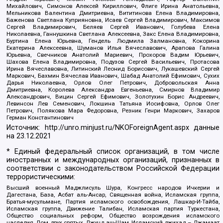
Михайлович, Симонов Алексей Кириллович, Флиге Ирина Анатольевна,
Мельникова Валентина Дмитриевна, Вититинова Елена Владимировна,
Баженова Светлана Куприяновна, Исаев Сергей Владимирович, Максимов
Сергей Владимирович, Беляев Сергей Иванович, Голубева Елена
Николаевна, Ганнушкина Светлана Алексеевна, Закс Елена Владимировна,
Буртина Елена Юрьевна, Гендель Людмила Залмановна, Кокорина
Екатерина Алексеевна, Шуманов Илья Вячеславович, Арапова Галина
Юрьевна, Свечников Анатолий Мариевич, Прохоров Вадим Юрьевич,
Шахова Елена Владимировна, Подузов Сергей Васильевич, Протасова
Ирина Вячеславовна, Литинский Леонид Борисович, Лукашевский Сергей
Маркович, Бахмин Вячеслав Иванович, Шабад Анатолий Ефимович, Сухих
Дарья Николаевна, Орлов Олег Петрович, Добровольская Анна
Дмитриевна, Королева Александра Евгеньевна, Смирнов Владимир
Александрович, Вицин Сергей Ефимович, Золотухин Борис Андреевич,
Левинсон Лев Семенович, Локшина Татьяна Иосифовна, Орлов Олег
Петрович, Полякова Мара Федоровна, Резник Генри Маркович, Захаров
Герман Константинович
Источник:
http://unro.minjust.ru/NKOForeignAgent.aspx
данные
на
23.12.2021
* Единый федеральный список организаций, в том числе
иностранных и международных организаций, признанных в
соответствии с законодательством Российской Федерации
террористическими:
Высший военный Маджлисуль Шура, Конгресс народов Ичкерии и
Дагестана, База, Асбат аль-Ансар, Священная война, Исламская группа,
Братья-мусульмане, Партия исламского освобождения, Лашкар-И-Тайба,
Исламская группа, Движение Талибан, Исламская партия Туркестана,
Общество социальных реформ, Общество возрождения исламского
наследия, Дом двух святых, Джунд аш-Шам, Исламский джихад – Джамаат