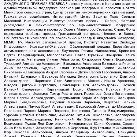
АКАДЕМИЯ ПО ПРАВАМ ЧЕЛОВЕКА, Частное учреждение в Калининграде по
административной поддержке реализации программ и проектов Совета
Министров северных стран, Центр развития некоммерческих организаций,
Гражданское содействие, Интернешнл-Р, Центр Защиты Прав Средств
Массовой Информации, Институт развития прессы - Сибирь, Частное
учреждение в Санкт-Петербурге по административной поддержке
реализации программ и проектов Совета Министров Северных Стран, Фонд
поддержки свободы прессы, Гражданский контроль, Человек и Закон,
Общественная комиссия по сохранению наследия академика Сахарова,
МЕМО. РУ, Институт региональной прессы, Институт Развития Свободы
Информации, Экозащита!-Женсовет, Общественный вердикт, Евразийская
антимонопольная ассоциация, Дзугкоева Регина Николаевна, Кривенко
Сергей Владимирович, Милославский Павел Юрьевич, Шнырова Ольга
Вадимовна, Чанышева Лилия Айратовна, Сидорович Ольга Борисовна,
Туровский Александр Алексеевич, Васильева Анастасия Евгеньевна, Ривина
Анна Валерьевна, Бурдина Юлия Владимировна, Бойко Анатолий
Николаевич, Пивоваров Андрей Сергеевич, Дугин Сергей Георгиевич, Аверин
Виталий Евгеньевич, Барахоев Магомед Бекханович, Шевченко Дмитрий
Александрович, Шарипков Олег Викторович, Мошель Ирина Ароновна,
Шведов Григорий Сергеевич, Пономарев Лев Александрович, Созаев
Валерий Валерьевич, Каргалицкий Борис Юльевич, Исакова Ирина
Александровна, Исламов Тимур Рифгатович, Романова Ольга Евгеньевна,
Щаров Сергей Алексадрович, Цирульников Борис Альбертович, Халидова
Марина Владимировна, Людевиг Марина Зариевна, Федотова Галина
Анатольевна, Паутов Юрий Анатольевич, Верховский Александр Маркович,
Пислакова-Паркер Марина Петровна, Кочеткова Татьяна Владимировна,
Чуркина Наталья Валерьевна, Акимова Татьяна Николаевна, Золотарева
Екатерина Александровна, Рачинский Ян Збигневич, Жемкова Елена
Борисовна, Гудков Лев Дмитриевич, Илларионова Юлия Юрьевна, Саранг
Анна Васильевна, Захарова Светлана Сергеевна, Щур Татьяна Михайловна,
Щур Николай Алексеевич, Аверин Владимир Анатольевич, Блинушов
Андрей Юрьевич, Мосин Алексей Геннадьевич, Гефтер Валентин