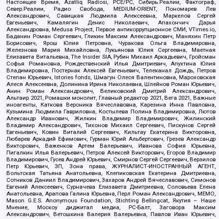
Настоящее Время, Azatliq Radiosi, PCE/PC, Сибирь.Реалии, Фактограф,
Север.Реалии, Радио Свобода, MEDIUM-ORIENT, Пономарев Лев
Александрович, Савицкая Людмила Алексеевна, Маркелов Сергей
Евгеньевич, Камалягин Денис Николаевич, Апахончич Дарья
Александровна, Medusa Project, Первое антикоррупционное СМИ, VTimes.io,
Баданин Роман Сергеевич, Гликин Максим Александрович, Маняхин Петр
Борисович, Ярош Юлия Петровна, Чуракова Ольга Владимировна,
Железнова Мария Михайловна, Лукьянова Юлия Сергеевна, Маетная
Елизавета Витальевна, The Insider SIA, Рубин Михаил Аркадьевич, Гройсман
Софья Романовна, Рождественский Илья Дмитриевич, Апухтина Юлия
Владимировна, Постернак Алексей Евгеньевич, Телеканал Дождь, Петров
Степан Юрьевич, Istories fonds, Шмагун Олеся Валентиновна, Мароховская
Алеся Алексеевна, Долинина Ирина Николаевна, Шлейнов Роман Юрьевич,
Анин Роман Александрович, Великовский Дмитрий Александрович,
Альтаир 2021, Ромашки монолит, Главный редактор 2021, Вега 2021, Важные
иноагенты, Каткова Вероника Вячеславовна, Карезина Инна Павловна,
Кузьмина Людмила Гавриловна, Костылева Полина Владимировна, Лютов
Александр Иванович, Жилкин Владимир Владимирович, Жилинский
Владимир Александрович, Тихонов Михаил Сергеевич, Пискунов Сергей
Евгеньевич, Ковин Виталий Сергеевич, Кильтау Екатерина Викторовна,
Любарев Аркадий Ефимович, Гурман Юрий Альбертович, Грезев Александр
Викторович, Важенков Артем Валерьевич, Иванова София Юрьевна,
Пигалкин Илья Валерьевич, Петров Алексей Викторович, Егоров Владимир
Владимирович, Гусев Андрей Юрьевич, Смирнов Сергей Сергеевич, Верзилов
Петр Юрьевич, ЗП, Зона права, ЖУРНАЛИСТ-ИНОСТРАННЫЙ АГЕНТ,
Вольтская Татьяна Анатольевна, Клепиковская Екатерина Дмитриевна,
Сотников Даниил Владимирович, Захаров Андрей Вячеславович, Симонов
Евгений Алексеевич, Сурначева Елизавета Дмитриевна, Соловьева Елена
Анатольевна, Арапова Галина Юрьевна, Перл Роман Александрович, МЕМО,
Mason G.E.S. Anonymous Foundation, Stichting Bellingcat, Якутия – Наше
Мнение, Москоу диджитал медиа, РС-Балт, Заговора Максим
Александрович, Ветошкина Валерия Валерьевна, Павлов Иван Юрьевич,