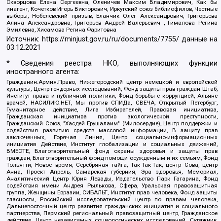
Скворцова Елена Сергеевна, Оленичев Максим Владимирович, Как бы
инагент, Кочетков Игорь Викторович, Иркутский союз библиофилов, Честные
выборы, Нобелевский призыв, Еланчик Олег Александрович, Григорьева
Алина Александровна, Григорьев Андрей Валерьевич , Гималова Регина
Эмилевна, Хисамова Регина Фаритовна
Источник:
https://minjust.gov.ru/ru/documents/7755/
данные на
03.12.2021
* Сведения реестра НКО, выполняющих функции
иностранного агента:
Гражданин.Армия.Право, Нижегородский центр немецкой и европейской
культуры, Центр гендерных исследований, Фонд защиты прав граждан Штаб,
Институт права и публичной политики, Фонд борьбы с коррупцией, Альянс
врачей, НАСИЛИЮ.НЕТ, Мы против СПИДа, СВЕЧА, Открытый Петербург,
Гуманитарное действие, Лига Избирателей, Правовая инициатива,
Гражданская инициатива против экологической преступности,
Гражданский Союз, "Хасдей Ерушалаим" (Милосердие), Центр поддержки и
содействия развитию средств массовой информации, В защиту прав
заключенных, Горячая Линия, Центр социально-информационных
инициатив Действие, Институт глобализации и социальных движений,
ВМЕСТЕ, Благотворительный фонд охраны здоровья и защиты прав
граждан, Благотворительный фонд помощи осужденным и их семьям, Фонд
Тольятти, Новое время, Серебряная тайга, Так-Так-Так, центр Сова, центр
Анна, Проект Апрель, Самарская губерния, Эра здоровья, Мемориал,
Аналитический Центр Юрия Левады, Издательство Парк Гагарина, Фонд
содействия имени Андрея Рылькова, Сфера, Уральская правозащитная
группа, Женщины Евразии, СИБАЛЬТ, Институт прав человека, Фонд защиты
гласности, Российский исследовательский центр по правам человека,
Дальневосточный центр развития гражданских инициатив и социального
партнерства, Пермский региональный правозащитный центр, Гражданское
действие, Центр независимых социологических исследований, Сутяжник,