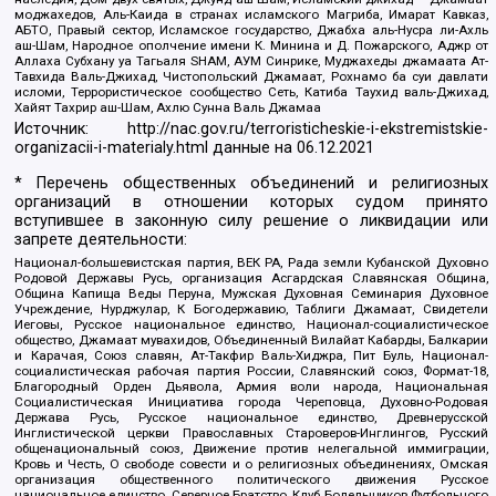
моджахедов, Аль-Каида в странах исламского Магриба, Имарат Кавказ,
АБТО, Правый сектор, Исламское государство, Джабха аль-Нусра ли-Ахль
аш-Шам, Народное ополчение имени К. Минина и Д. Пожарского, Аджр от
Аллаха Субхану уа Тагьаля SHAM, АУМ Синрике, Муджахеды джамаата Ат-
Тавхида Валь-Джихад, Чистопольский Джамаат, Рохнамо ба суи давлати
исломи, Террористическое сообщество Сеть, Катиба Таухид валь-Джихад,
Хайят Тахрир аш-Шам, Ахлю Сунна Валь Джамаа
Источник:
http://nac.gov.ru/terroristicheskie-i-ekstremistskie-
organizacii-i-materialy.html
данные на
06.12.2021
* Перечень общественных объединений и религиозных
организаций в отношении которых судом принято
вступившее в законную силу решение о ликвидации или
запрете деятельности:
Национал-большевистская партия, ВЕК РА, Рада земли Кубанской Духовно
Родовой Державы Русь, организация Асгардская Славянская Община,
Община Капища Веды Перуна, Мужская Духовная Семинария Духовное
Учреждение, Нурджулар, К Богодержавию, Таблиги Джамаат, Свидетели
Иеговы, Русское национальное единство, Национал-социалистическое
общество, Джамаат мувахидов, Объединенный Вилайат Кабарды, Балкарии
и Карачая, Союз славян, Ат-Такфир Валь-Хиджра, Пит Буль, Национал-
социалистическая рабочая партия России, Славянский союз, Формат-18,
Благородный Орден Дьявола, Армия воли народа, Национальная
Социалистическая Инициатива города Череповца, Духовно-Родовая
Держава Русь, Русское национальное единство, Древнерусской
Инглистической церкви Православных Староверов-Инглингов, Русский
общенациональный союз, Движение против нелегальной иммиграции,
Кровь и Честь, О свободе совести и о религиозных объединениях, Омская
организация общественного политического движения Русское
национальное единство, Северное Братство, Клуб Болельщиков Футбольного